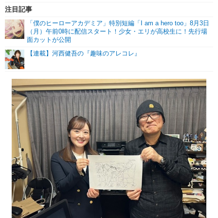
注目記事
「僕のヒーローアカデミア」特別短編「I am a hero too」8月3日
（月）午前0時に配信スタート！少女・エリが高校生に！先行場
面カットが公開
【連載】河西健吾の『趣味のアレコレ』