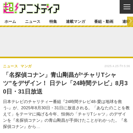
CL
ホーム
ニュース
特集
連載マンガ
番組・動画
連載
ニュース
ニュース一覧
アニメ
特集
ゲーム・アプリ
マンガ
特集一覧
カバー
連載マンガ
2025.4.25 Fri 5:36
ニュース
マンガ
映画
音楽
インタビュー
レポート
連載マンガ一覧
連載一覧
番組・動画
「名探偵コナン」青山剛昌が“チャリTシャ
グッズ
イベント
ツ”をデザイン！ 日テレ「24時間テレビ」8月3
ラキりす
番組・動画一覧
ラジオ
連載・ブログ
0日・31日放送
声優
コスプレ
動画
連載・ブログ一覧
コラム
日本テレビのチャリティー番組『24時間テレビ48-愛は地球を救
舞台
新帝スタ
う-』が、2025年8月30日・31日に放送される。「あなたのことを教
編集部ブログ・お知らせ
えて」をテーマに掲げる今年、恒例の「チャリTシャツ」のデザイ
ンを『名探偵コナン』の青山剛昌が手掛けたことがわかった。『名
探偵コナン』から…