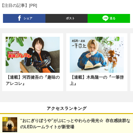
【注目の記事】[PR]
シェア
ポスト
送る
【連載】河西健吾の『趣味の
【連載】木島隆一の『一筆啓
アレコレ』
上』
アクセスランキング
“おにぎりぼうや”がぷにっとやわらか発光☆ 存在感抜群な
のLEDルームライトが新登場