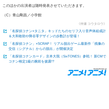
このほかの出演者は随時発表させていただきます。
（C）青山剛昌／小学館
《仲瀬 コウタロウ》
「名探偵コナン×タニタ」キッドたちのセリフ入り音声体組成計
＆大和敢助や降谷零デザインの歩数計が登場！
「名探偵コナン」×SCRAP！ リアル脱出ゲーム最新作「残像の
交信（シグナル）からの脱出」が開催決定
「名探偵コナンカード」京本大我（SixTONES）参戦！ 新CMで
コナン検定1級の腕前を披露!?