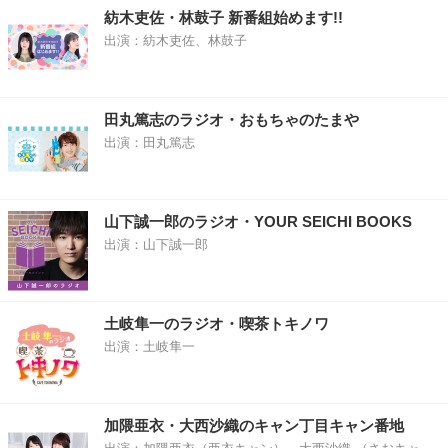
紡木吏佐・林鼓子 新番組始めます!!
出演：紡木吏佐、林鼓子
田丸篤志のラジオ・おもちゃのたまや
出演：田丸篤志
山下誠一郎のラジオ・YOUR SEICHI BOOKS
出演：山下誠一郎
土岐隼一のラジオ・喫茶トキノワ
出演：土岐隼一
加隈亜衣・大西沙織のキャン丁目キャン番地