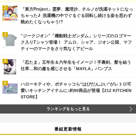
「東方Project」霊夢、魔理沙、チルノが洗濯ネットになっ
ちゃった♪ 洗濯機の中でぐるぐる回転し続ける姿を思わず
眺めたくなっちゃう!?
“ジークジオン”「機動戦士ガンダム」シリーズのロゴマー
ク入りTシャツ登場！ アムロ、シャア、ジオン公国、マフ
ティーのマークをさり気なくアピール
「忍たま」五年生＆六年生をイメージ！手裏剣、髪を結う
仕草…和の趣を感じさせる「MAYLA」パンプス
ハローキティや、ポチャッコら“はぴだんぶい”がレトロ可
愛いキッチンアイテムに♪約90商品が登場【212 KITCHEN
STORE】
ランキングをもっと見る
番組更新情報