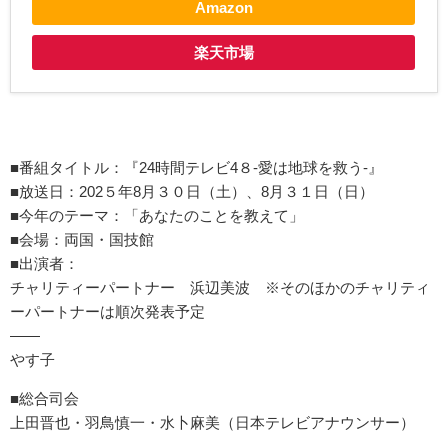
Amazon
楽天市場
■番組タイトル：『24時間テレビ4８-愛は地球を救う-』
■放送日：202５年8月３０日（土）、8月３１日（日）
■今年のテーマ：「あなたのことを教えて」
■会場：両国・国技館
■出演者：
チャリティーパートナー 浜辺美波 ※そのほかのチャリティ
ーパートナーは順次発表予定
――
やす子
■総合司会
上田晋也・羽鳥慎一・水卜麻美（日本テレビアナウンサー）