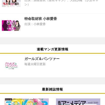
出演：加隈亜衣（亜衣キャン）、大西沙織 （さおキャ
ン）
特命取材班 小林愛香
出演：小林愛香
連載マンガ更新情報
ガールズ＆パンツァー
毎週火曜日更新
最新雑誌情報