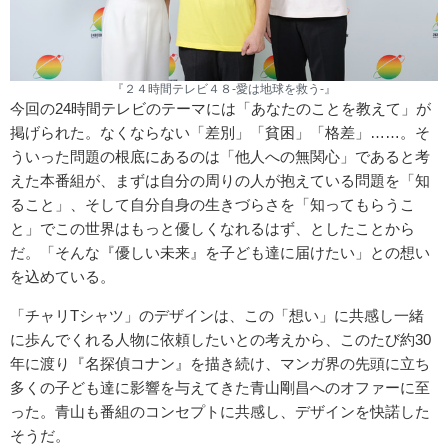
『２４時間テレビ４８-愛は地球を救う-』
今回の24時間テレビのテーマには「あなたのことを教えて」が
掲げられた。なくならない「差別」「貧困」「格差」……。そ
ういった問題の根底にあるのは「他人への無関心」であると考
えた本番組が、まずは自分の周りの人が抱えている問題を「知
ること」、そして自分自身の生きづらさを「知ってもらうこ
と」でこの世界はもっと優しくなれるはず、としたことから
だ。「そんな『優しい未来』を子ども達に届けたい」との想い
を込めている。
「チャリTシャツ」のデザインは、この「想い」に共感し一緒
に歩んでくれる人物に依頼したいとの考えから、このたび約30
年に渡り『名探偵コナン』を描き続け、マンガ界の先頭に立ち
多くの子ども達に影響を与えてきた青山剛昌へのオファーに至
った。青山も番組のコンセプトに共感し、デザインを快諾した
そうだ。