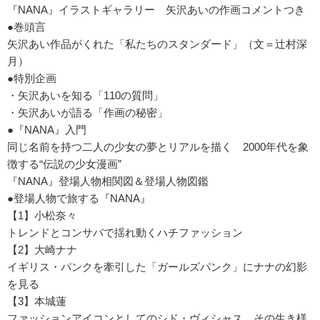
『NANA』イラストギャラリー 矢沢あいの作画コメントつき
●巻頭言
矢沢あい作品がくれた「私たちのスタンダード」（文＝辻村深
月）
●特別企画
・矢沢あいを知る「110の質問」
・矢沢あいが語る「作画の秘密」
●『NANA』入門
同じ名前を持つ二人の少女の夢とリアルを描く 2000年代を象
徴する“伝説の少女漫画”
『NANA』登場人物相関図＆登場人物図鑑
●登場人物で旅する『NANA』
【1】小松奈々
トレンドとコンサバで揺れ動くハチファッション
【2】大崎ナナ
イギリス・パンクを牽引した「ガールズパンク」にナナの幻影
を見る
【3】本城蓮
ファッションアイコンとしてのシド・ヴィシャス、その生き様