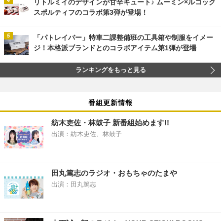
リトルミイのデザインが甘辛キュート♪ ムーミン×ルコック
スポルティフのコラボ第3弾が登場！
「パトレイバー」特車二課整備班の工具箱や制服をイメー
ジ！本格派ブランドとのコラボアイテム第1弾が登場
ランキングをもっと見る
番組更新情報
紡木吏佐・林鼓子 新番組始めます!!
出演：紡木吏佐、林鼓子
田丸篤志のラジオ・おもちゃのたまや
出演：田丸篤志