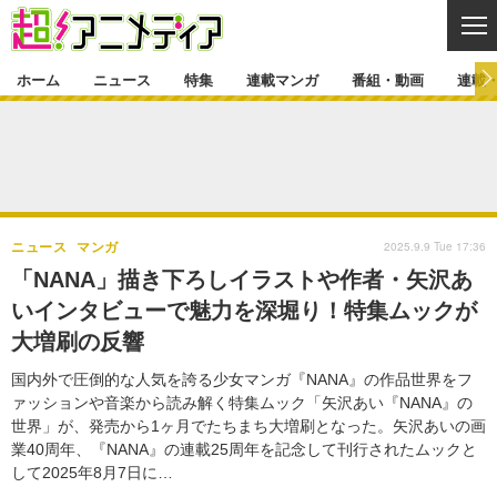
CL
ホーム
ニュース
特集
連載マンガ
番組・動画
連載
ニュース
ニュース一覧
アニメ
特集
ゲーム・アプリ
マンガ
特集一覧
カバー
連載マンガ
2025.9.9 Tue 17:36
ニュース
マンガ
映画
音楽
インタビュー
レポート
連載マンガ一覧
連載一覧
番組・動画
「NANA」描き下ろしイラストや作者・矢沢あ
グッズ
イベント
いインタビューで魅力を深堀り！特集ムックが
ラキりす
番組・動画一覧
ラジオ
連載・ブログ
大増刷の反響
声優
コスプレ
動画
連載・ブログ一覧
コラム
国内外で圧倒的な人気を誇る少女マンガ『NANA』の作品世界をフ
舞台
新帝スタ
ァッションや音楽から読み解く特集ムック「矢沢あい『NANA』の
編集部ブログ・お知らせ
世界」が、発売から1ヶ月でたちまち大増刷となった。矢沢あいの画
業40周年、『NANA』の連載25周年を記念して刊行されたムックと
して2025年8月7日に…