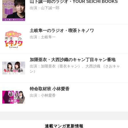
山下誠一郎のラジオ・YOUR SEICHI BOOKS
出演：山下誠一郎
土岐隼一のラジオ・喫茶トキノワ
出演：土岐隼一
加隈亜衣・大西沙織のキャン丁目キャン番地
出演：加隈亜衣（亜衣キャン）、大西沙織 （さおキャ
ン）
特命取材班 小林愛香
出演：小林愛香
連載マンガ更新情報