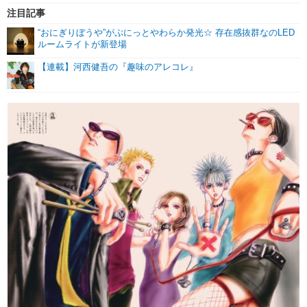
注目記事
“おにぎりぼうや”がぷにっとやわらか発光☆ 存在感抜群なのLED
ルームライトが新登場
【連載】河西健吾の『趣味のアレコレ』