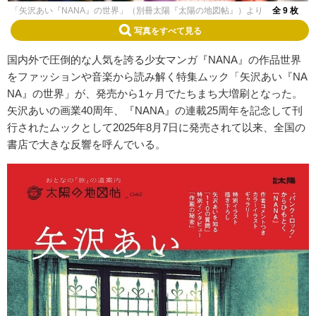
「矢沢あい『NANA』の世界」（別冊太陽『太陽の地図帖』）より
全 9 枚
写真をすべて見る
国内外で圧倒的な人気を誇る少女マンガ『NANA』の作品世界
をファッションや音楽から読み解く特集ムック「矢沢あい『NA
NA』の世界」が、発売から1ヶ月でたちまち大増刷となった。
矢沢あいの画業40周年、『NANA』の連載25周年を記念して刊
行されたムックとして2025年8月7日に発売されて以来、全国の
書店で大きな反響を呼んでいる。