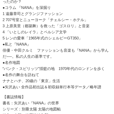
ったのか？
●コラム 『NANA』を深掘り
1 遠藤章司とグランジファッション
2 707号室とニューヨーク「チェルシー・ホテル」
3 上原美里（都築舞）を救った「ゴスロリ」と音楽
4 「いとしのレイラ」とペルシア文学
5 レンの愛車「1965年式のシェルビーGT350」
●私と『NANA』
俳優・中田クルミ ファッションも音楽も『NANA』から学ん
だ──。私の人生の基準です。
●名作地図
“パンク・スピリッツ”揺籃の地 1970年代のロンドンを歩く
●名作の舞台を訪ねて
ナナとハチ、20歳の「東京」生活
●矢沢あい 全作品初出誌＆初収録単行本等データ／略年譜
【書誌情報】
書名：矢沢あい『NANA』の世界
シリーズ：別冊太陽 太陽の地図帖