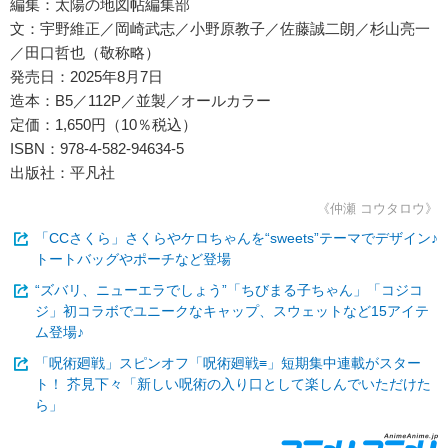
編集：太陽の地図帖編集部
文：宇野維正／岡崎武志／小野原教子／佐藤誠二朗／杉山亮一
／田口哲也（敬称略）
発売日：2025年8月7日
造本：B5／112P／並製／オールカラー
定価：1,650円（10％税込）
ISBN：978-4-582-94634-5
出版社：平凡社
《仲瀬 コウタロウ》
「CCさくら」さくらやケロちゃんを“sweets”テーマでデザイン♪
トートバッグやポーチなど登場
“ズバリ、ニューエラでしょう”「ちびまる子ちゃん」「コジコ
ジ」初コラボでユニークなキャップ、スウェットなど15アイテ
ム登場♪
「呪術廻戦」スピンオフ「呪術廻戦≡」短期集中連載がスター
ト！ 芥見下々「新しい呪術の入り口として楽しんでいただけた
ら」