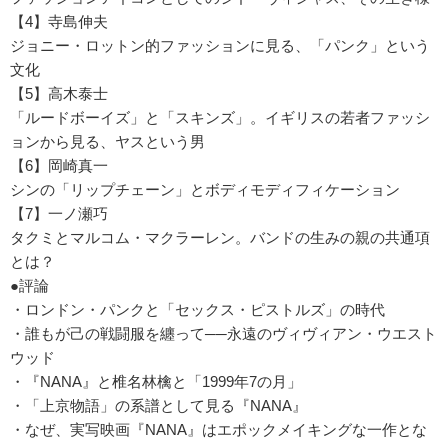
【4】寺島伸夫
ジョニー・ロットン的ファッションに見る、「パンク」という
文化
【5】高木泰士
「ルードボーイズ」と「スキンズ」。イギリスの若者ファッシ
ョンから見る、ヤスという男
【6】岡崎真一
シンの「リップチェーン」とボディモディフィケーション
【7】一ノ瀬巧
タクミとマルコム・マクラーレン。バンドの生みの親の共通項
とは？
●評論
・ロンドン・パンクと「セックス・ピストルズ」の時代
・誰もが己の戦闘服を纏って──永遠のヴィヴィアン・ウエスト
ウッド
・『NANA』と椎名林檎と「1999年7の月」
・「上京物語」の系譜として見る『NANA』
・なぜ、実写映画『NANA』はエポックメイキングな一作とな