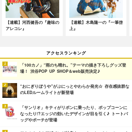
【連載】河西健吾の『趣味の
【連載】木島隆一の『一筆啓
アレコレ』
上』
アクセスランキング
「100カノ」“雨のち晴れ。”テーマの描き下ろしグッズ登
場！ 渋谷POP UP SHOP＆web販売決定♪
“おにぎりぼうや”がぷにっとやわらか発光☆ 存在感抜群な
のLEDルームライトが新登場
「サンリオ」キティがリボンに乗ったり、ポップコーンに
なったり!?エッジの効いたデザインが目を引く♪ トートバ
ッグやポーチが登場