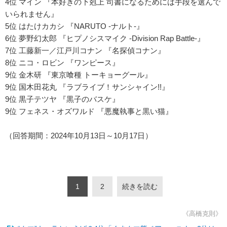
4位 マイン 『本好きの下剋上 司書になるためには手段を選んで
いられません』
5位 はたけカカシ 『NARUTO -ナルト-』
6位 夢野幻太郎 『ヒプノシスマイク -Division Rap Battle-』
7位 工藤新一／江戸川コナン 『名探偵コナン』
8位 ニコ・ロビン 『ワンピース』
9位 金木研 『東京喰種 トーキョーグール』
9位 国木田花丸 『ラブライブ！サンシャイン!!』
9位 黒子テツヤ 『黒子のバスケ』
9位 フェネス・オズワルド 『悪魔執事と黒い猫』
（回答期間：2024年10月13日～10月17日）
1
2
続きを読む
《高橋克則》