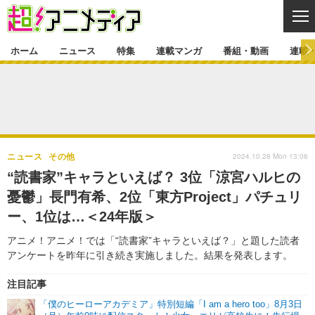
CL
ホーム
ニュース
特集
連載マンガ
番組・動画
連載
ニュース
ニュース一覧
アニメ
特集
ゲーム・アプリ
マンガ
特集一覧
カバー
連載マンガ
2024.10.28 Mon 13:06
ニュース
その他
映画
音楽
インタビュー
レポート
連載マンガ一覧
連載一覧
番組・動画
“読書家”キャラといえば？ 3位「涼宮ハルヒの
グッズ
イベント
憂鬱」長門有希、2位「東方Project」パチュリ
ラキりす
番組・動画一覧
ラジオ
連載・ブログ
ー、1位は…＜24年版＞
声優
コスプレ
動画
連載・ブログ一覧
コラム
アニメ！アニメ！では「“読書家”キャラといえば？」と題した読者
舞台
新帝スタ
アンケートを昨年に引き続き実施しました。結果を発表します。
編集部ブログ・お知らせ
注目記事
「僕のヒーローアカデミア」特別短編「I am a hero too」8月3日