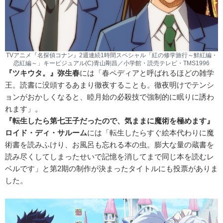
TVアニメ『名探偵コナン』2週連続1時間スペシャル「紅の修学旅行～鮮紅編・
恋紅編～」キービジュアル(C)青山剛昌／小学館・読売テレビ・TMS1996
『ツキウタ。』弥生春
には「春ペディアと呼ばれるほどの雑学
王。読書に没頭するあまり徹夜することも。徹夜明けでテンシ
ョンがおかしくなると、睦月始の必殺技で強制的に眠りに誘わ
れます」。
『転生したら第七王子だったので、気ままに魔術を極めます』
ロイド・ディ・サルーム
には「転生したらすぐ絵本代わりに魔
術書を読みふけり、お風呂も忘れる本の虫。膨大な量の蔵書を
読み尽くしてしまったせいで記憶を消してまで同じ本を読むレ
ベルです」と第2期の制作が決まったタイトルにも投票がありま
した。