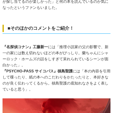
が探し当てるのが楽しかった」と何の本を読んでいるのか気に
なったというファンもいました。
■そのほかのコメントをご紹介！
『名探偵コナン』工藤新一
には「推理小説家の父の影響で、新
一の家には数え切れないほどの本がびっしり。蘭ちゃんにシャ
ーロック・ホームズの話をしすぎて呆れられているシーンが面
白かった」。
『PSYCHO-PASS サイコパス』槙島聖護
には「本の内容を引用
して喋ったり、紙の本へのこだわりをかたったりと、本好きな
のが良く伝わってくるから。槙島聖護の底知れなさをよく表し
ていると思う」。