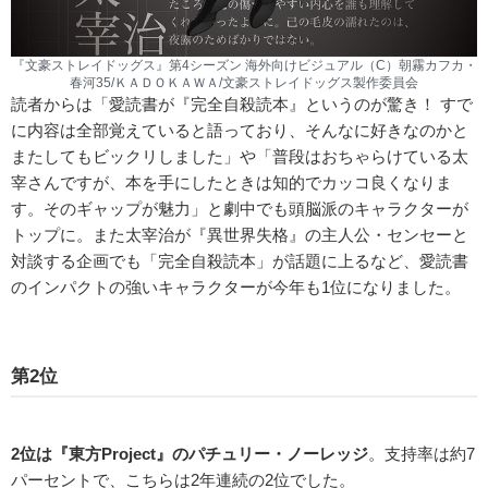
『文豪ストレイドッグス』第4シーズン 海外向けビジュアル（C）朝霧カフカ・
春河35/ＫＡＤＯＫＡＷＡ/文豪ストレイドッグス製作委員会
読者からは「愛読書が『完全自殺読本』というのが驚き！ すで
に内容は全部覚えていると語っており、そんなに好きなのかと
またしてもビックリしました」や「普段はおちゃらけている太
宰さんですが、本を手にしたときは知的でカッコ良くなりま
す。そのギャップが魅力」と劇中でも頭脳派のキャラクターが
トップに。また太宰治が『異世界失格』の主人公・センセーと
対談する企画でも「完全自殺読本」が話題に上るなど、愛読書
のインパクトの強いキャラクターが今年も1位になりました。
第2位
2位は『東方Project』のパチュリー・ノーレッジ
。支持率は約7
パーセントで、こちらは2年連続の2位でした。