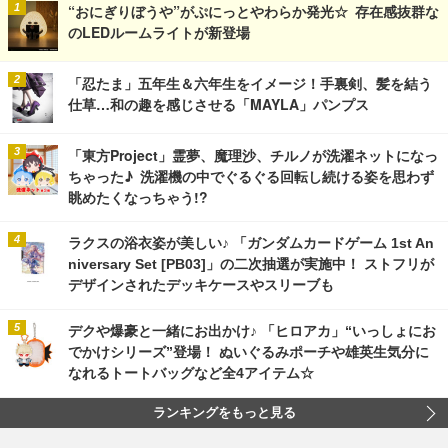
“おにぎりぼうや”がぷにっとやわらか発光☆ 存在感抜群な
のLEDルームライトが新登場
「忍たま」五年生＆六年生をイメージ！手裏剣、髪を結う
仕草…和の趣を感じさせる「MAYLA」パンプス
「東方Project」霊夢、魔理沙、チルノが洗濯ネットになっ
ちゃった♪ 洗濯機の中でぐるぐる回転し続ける姿を思わず
眺めたくなっちゃう!?
ラクスの浴衣姿が美しい♪ 「ガンダムカードゲーム 1st An
niversary Set [PB03]」の二次抽選が実施中！ ストフリが
デザインされたデッキケースやスリーブも
デクや爆豪と一緒にお出かけ♪ 「ヒロアカ」“いっしょにお
でかけシリーズ”登場！ ぬいぐるみポーチや雄英生気分に
なれるトートバッグなど全4アイテム☆
ランキングをもっと見る