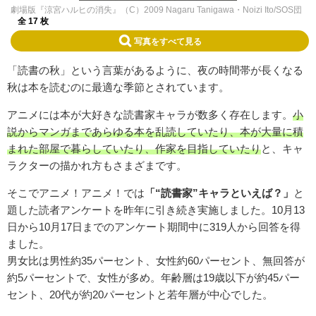
劇場版『涼宮ハルヒの消失』（C）2009 Nagaru Tanigawa・Noizi Ito/SOS団
全 17 枚
写真をすべて見る
「読書の秋」という言葉があるように、夜の時間帯が長くなる
秋は本を読むのに最適な季節とされています。
アニメには本が大好きな読書家キャラが数多く存在します。
小
説からマンガまであらゆる本を乱読していたり、本が大量に積
まれた部屋で暮らしていたり、作家を目指していたり
と、キャ
ラクターの描かれ方もさまざまです。
そこでアニメ！アニメ！では
「“読書家”キャラといえば？」
と
題した読者アンケートを昨年に引き続き実施しました。10月13
日から10月17日までのアンケート期間中に319人から回答を得
ました。
男女比は男性約35パーセント、女性約60パーセント、無回答が
約5パーセントで、女性が多め。年齢層は19歳以下が約45パー
セント、20代が約20パーセントと若年層が中心でした。