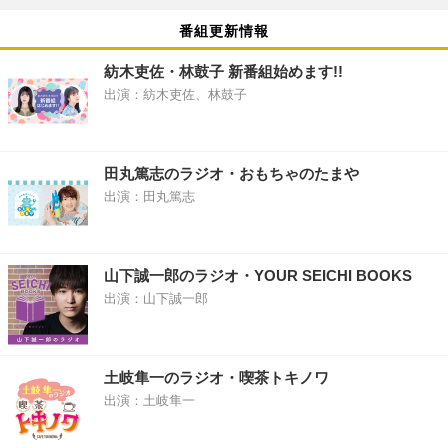
番組更新情報
紡木吏佐・林鼓子 新番組始めます!!
出演：紡木吏佐、林鼓子
田丸篤志のラジオ・おもちゃのたまや
出演：田丸篤志
山下誠一郎のラジオ・YOUR SEICHI BOOKS
出演：山下誠一郎
土岐隼一のラジオ・喫茶トキノワ
出演：土岐隼一