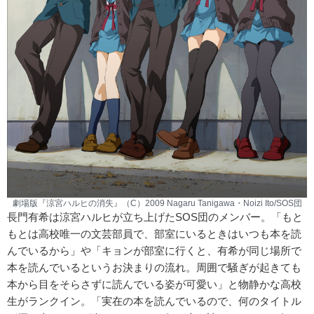
劇場版『涼宮ハルヒの消失』（C）2009 Nagaru Tanigawa・Noizi Ito/SOS団
長門有希は涼宮ハルヒが立ち上げたSOS団のメンバー。「もと
もとは高校唯一の文芸部員で、部室にいるときはいつも本を読
んでいるから」や「キョンが部室に行くと、有希が同じ場所で
本を読んでいるというお決まりの流れ。周囲で騒ぎが起きても
本から目をそらさずに読んでいる姿が可愛い」と物静かな高校
生がランクイン。「実在の本を読んでいるので、何のタイトル