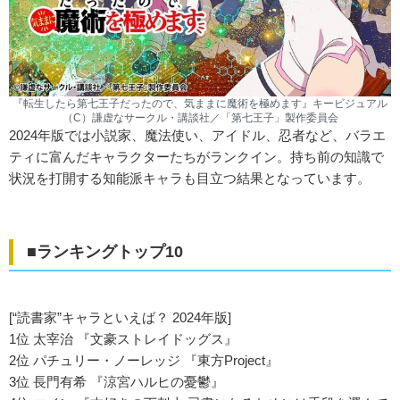
『転生したら第七王子だったので、気ままに魔術を極めます』キービジュアル
（C）謙虚なサークル・講談社／「第七王子」製作委員会
2024年版では小説家、魔法使い、アイドル、忍者など、バラエ
ティに富んだキャラクターたちがランクイン。持ち前の知識で
状況を打開する知能派キャラも目立つ結果となっています。
■ランキングトップ10
[“読書家”キャラといえば？ 2024年版]
1位 太宰治 『文豪ストレイドッグス』
2位 パチュリー・ノーレッジ 『東方Project』
3位 長門有希 『涼宮ハルヒの憂鬱』