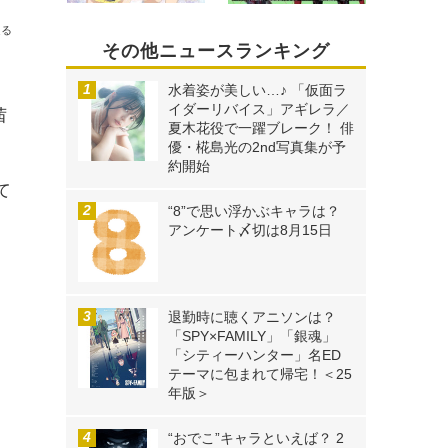
送る
その他ニュースランキング
水着姿が美しい…♪ 「仮面ラ
イダーリバイス」アギレラ／
茜
夏木花役で一躍ブレーク！ 俳
優・椛島光の2nd写真集が予
約開始
て
“8”で思い浮かぶキャラは？
、
アンケート〆切は8月15日
退勤時に聴くアニソンは？
「SPY×FAMILY」「銀魂」
「シティーハンター」名ED
テーマに包まれて帰宅！＜25
年版＞
“おでこ”キャラといえば？ 2