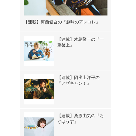
【連載】河西健吾の『趣味のアレコレ』
【連載】木島隆一の『一
筆啓上』
【連載】阿座上洋平の
『アザキャン！』
【連載】桑原由気の『ろ
ぐはうす』