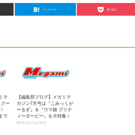
ブックマーク
後で読む
ミマ
【編集部ブログ】メガミマ
スクー
ガジン7月号は『こみっくが
特集！
ーるず』＆『ウマ娘 プリテ
まで
ィーダービー』を大特集！
2018.5.29 Tue 18:00