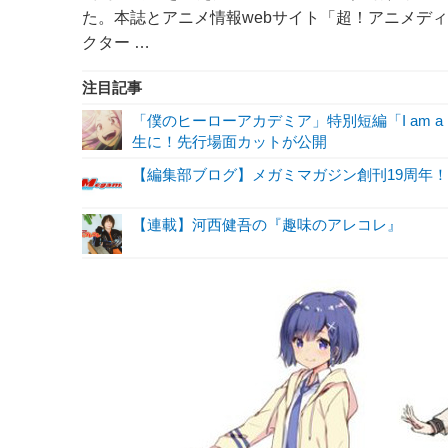
た。本誌とアニメ情報webサイト「超！アニメデ
クター …
注目記事
「僕のヒーローアカデミア」特別短編「I am a 
生に！先行場面カットが公開
【編集部ブログ】メガミマガジン創刊19周年
【連載】河西健吾の『趣味のアレコレ』