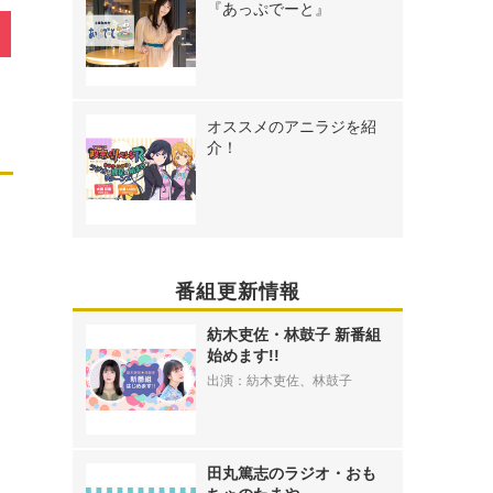
『あっぷでーと』
オススメのアニラジを紹
介！
番組更新情報
紡木吏佐・林鼓子 新番組
始めます!!
出演：紡木吏佐、林鼓子
田丸篤志のラジオ・おも