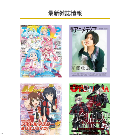
最新雑誌情報
マガジン創刊19周年！ 今月の巻頭特集は『ゆらぎ荘の幽奈さん』