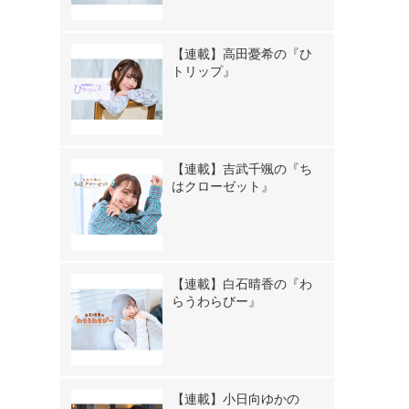
【連載】高田憂希の『ひ
トリップ』
【連載】吉武千颯の『ち
はクローゼット』
》
【連載】白石晴香の『わ
らうわらびー』
【連載】小日向ゆかの