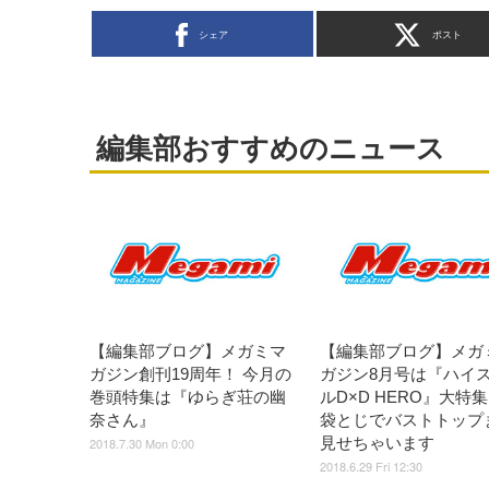
シェア
ポスト
編集部おすすめのニュース
【編集部ブログ】メガミマ
【編集部ブログ】メガ
ガジン創刊19周年！ 今月の
ガジン8月号は『ハイ
巻頭特集は『ゆらぎ荘の幽
ルD×D HERO』大
奈さん』
袋とじでバストトップ
見せちゃいます
2018.7.30 Mon 0:00
2018.6.29 Fri 12:30