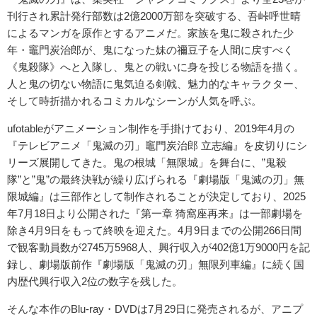
刊行され累計発行部数は2億2000万部を突破する、吾峠呼世晴
によるマンガを原作とするアニメだ。家族を鬼に殺された少
年・竈門炭治郎が、鬼になった妹の禰豆子を人間に戻すべく
《鬼殺隊》へと入隊し、鬼との戦いに身を投じる物語を描く。
人と鬼の切ない物語に鬼気迫る剣戟、魅力的なキャラクター、
そして時折描かれるコミカルなシーンが人気を呼ぶ。
ufotableがアニメーション制作を手掛けており、2019年4月の
『テレビアニメ「鬼滅の刃」竈門炭治郎 立志編』を皮切りにシ
リーズ展開してきた。鬼の根城「無限城」を舞台に、”鬼殺
隊”と”鬼”の最終決戦が繰り広げられる『劇場版「鬼滅の刃」無
限城編』は三部作として制作されることが決定しており、2025
年7月18日より公開された『第一章 猗窩座再来』は一部劇場を
除き4月9日をもって終映を迎えた。4月9日までの公開266日間
で観客動員数が2745万5968人、興行収入が402億1万9000円を記
録し、劇場版前作『劇場版「鬼滅の刃」無限列車編』に続く国
内歴代興行収入2位の数字を残した。
そんな本作のBlu-ray・DVDは7月29日に発売されるが、アニプ