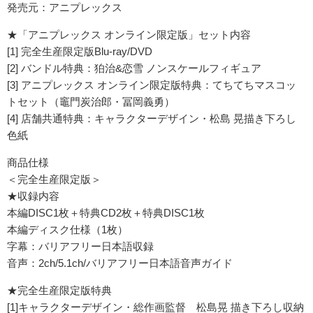
発売元：アニプレックス
★「アニプレックス オンライン限定版」セット内容
[1] 完全生産限定版Blu-ray/DVD
[2] バンドル特典：狛治&恋雪 ノンスケールフィギュア
[3] アニプレックス オンライン限定版特典：てちてちマスコッ
トセット（竈門炭治郎・冨岡義勇）
[4] 店舗共通特典：キャラクターデザイン・松島 晃描き下ろし
色紙
商品仕様
＜完全生産限定版＞
★収録内容
本編DISC1枚＋特典CD2枚＋特典DISC1枚
本編ディスク仕様（1枚）
字幕：バリアフリー日本語収録
音声：2ch/5.1ch/バリアフリー日本語音声ガイド
★完全生産限定版特典
[1]キャラクターデザイン・総作画監督 松島晃 描き下ろし収納