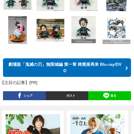
劇場版「鬼滅の刃」無限城編 第一章 猗窩座再来 Blu-ray/DV
D
【注目の記事】[PR]
シェア
ポスト
送る