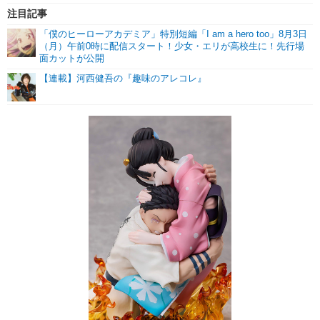
注目記事
「僕のヒーローアカデミア」特別短編「I am a hero too」8月3日
（月）午前0時に配信スタート！少女・エリが高校生に！先行場
面カットが公開
【連載】河西健吾の『趣味のアレコレ』