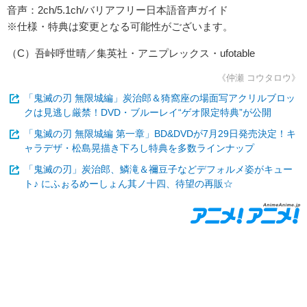
音声：2ch/5.1ch/バリアフリー日本語音声ガイド
※仕様・特典は変更となる可能性がございます。
（C）吾峠呼世晴／集英社・アニプレックス・ufotable
《仲瀬 コウタロウ》
「鬼滅の刃 無限城編」炭治郎＆猗窩座の場面写アクリルブロッ
クは見逃し厳禁！DVD・ブルーレイ“ゲオ限定特典”が公開
「鬼滅の刃 無限城編 第一章」BD&DVDが7月29日発売決定！キ
ャラデザ・松島晃描き下ろし特典を多数ラインナップ
「鬼滅の刃」炭治郎、鱗滝＆禰豆子などデフォルメ姿がキュー
ト♪ にふぉるめーしょん其ノ十四、待望の再販☆