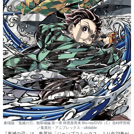
劇場版「鬼滅の刃」無限城編 第一章 猗窩座再来 Blu-ray/DVD（C）吾峠呼世晴
／集英社・アニプレックス・ufotable
『鬼滅の刃』は、集英社「ジャンプコミックス」より全23巻が