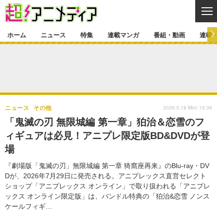
CL
ホーム
ニュース
特集
連載マンガ
番組・動画
連載
ニュース
ニュース一覧
アニメ
特集
ゲーム・アプリ
マンガ
特集一覧
カバー
連載マンガ
2026.5.18 Mon 19:36
ニュース
その他
映画
音楽
インタビュー
レポート
連載マンガ一覧
連載一覧
番組・動画
「鬼滅の刃 無限城編 第一章」狛治＆恋雪のフ
グッズ
イベント
ィギュアは必見！アニプレ限定版BD&DVDが登
ラキりす
番組・動画一覧
ラジオ
連載・ブログ
場
声優
コスプレ
動画
連載・ブログ一覧
コラム
『劇場版「鬼滅の刃」無限城編 第一章 猗窩座再来』のBlu-ray・DV
舞台
新帝スタ
Dが、2026年7月29日に発売される。アニプレックス直営セレクト
編集部ブログ・お知らせ
ショップ「アニプレックス オンライン」で取り扱われる「アニプレ
ックス オンライン限定版」は、バンドル特典の「狛治&恋雪 ノンス
ケールフィギ…