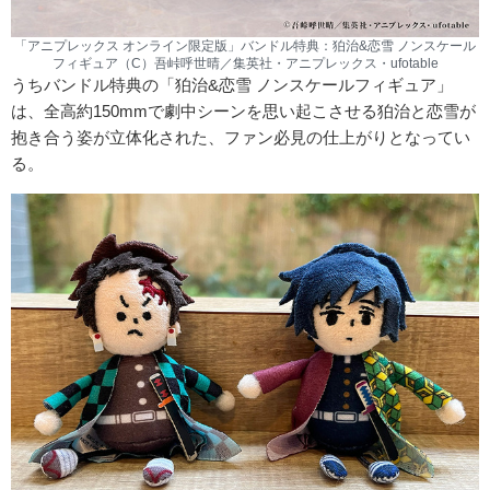
「アニプレックス オンライン限定版」バンドル特典：狛治&恋雪 ノンスケール
フィギュア（C）吾峠呼世晴／集英社・アニプレックス・ufotable
うちバンドル特典の「狛治&恋雪 ノンスケールフィギュア」
は、全高約150mmで劇中シーンを思い起こさせる狛治と恋雪が
抱き合う姿が立体化された、ファン必見の仕上がりとなってい
る。