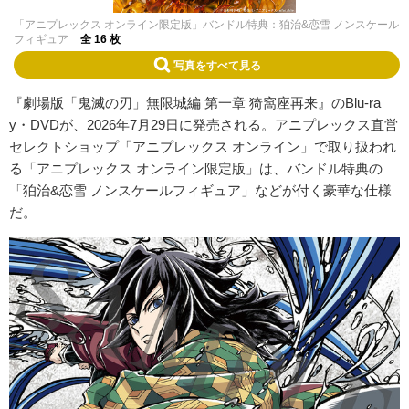
「アニプレックス オンライン限定版」バンドル特典：狛治&恋雪 ノンスケール
フィギュア
全 16 枚
写真をすべて見る
『劇場版「鬼滅の刃」無限城編 第一章 猗窩座再来』のBlu-ra
y・DVDが、2026年7月29日に発売される。アニプレックス直営
セレクトショップ「アニプレックス オンライン」で取り扱われ
る「アニプレックス オンライン限定版」は、バンドル特典の
「狛治&恋雪 ノンスケールフィギュア」などが付く豪華な仕様
だ。