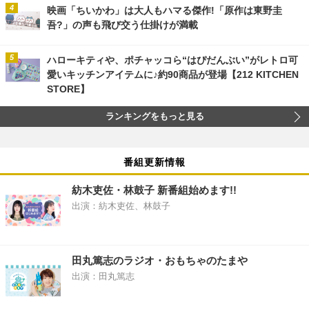
映画「ちいかわ」は大人もハマる傑作!「原作は東野圭
吾?」の声も飛び交う仕掛けが満載
ハローキティや、ポチャッコら“はぴだんぶい”がレトロ可
愛いキッチンアイテムに♪約90商品が登場【212 KITCHEN
STORE】
ランキングをもっと見る
番組更新情報
紡木吏佐・林鼓子 新番組始めます!!
出演：紡木吏佐、林鼓子
田丸篤志のラジオ・おもちゃのたまや
出演：田丸篤志