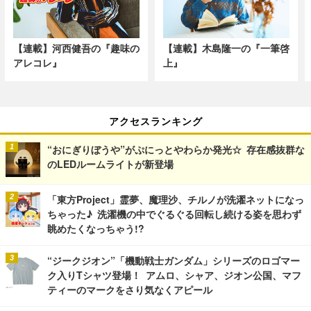
【連載】河西健吾の『趣味の
【連載】木島隆一の『一筆啓
アレコレ』
上』
アクセスランキング
“おにぎりぼうや”がぷにっとやわらか発光☆ 存在感抜群な
のLEDルームライトが新登場
「東方Project」霊夢、魔理沙、チルノが洗濯ネットになっ
ちゃった♪ 洗濯機の中でぐるぐる回転し続ける姿を思わず
眺めたくなっちゃう!?
“ジークジオン”「機動戦士ガンダム」シリーズのロゴマー
ク入りTシャツ登場！ アムロ、シャア、ジオン公国、マフ
ティーのマークをさり気なくアピール