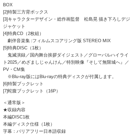
BOX
[2]特製三方背ボックス
[3]キャラクターデザイン・総作画監督 松島晃 描き下ろしデジ
ジャケット
[4]特典CD（2枚組）
劇伴音楽集 :フィルムスコアリング版 STEREO MIX
[5]特典DISC（1枚）
鬼滅演録／国内舞台挨拶ダイジェスト／グローバルハイライ
ト2025／めざましじゃんけん／特別映像『そして無限城へ』／
PV・CM集
※Blu-ray版にはBlu-rayの特典ディスクが付属します。
[6]特製ブックレット
[7]蛇腹ブックレット（16P）
＜通常版＞
★収録内容
本編DISC1枚
本編ディスク仕様（1枚）
字幕：バリアフリー日本語収録