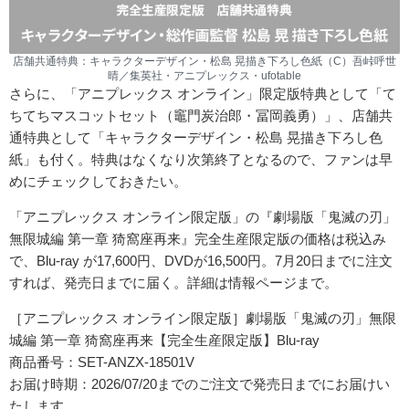
店舗共通特典：キャラクターデザイン・松島 晃描き下ろし色紙（C）吾峠呼世
晴／集英社・アニプレックス・ufotable
さらに、「アニプレックス オンライン」限定版特典として「て
ちてちマスコットセット（竈門炭治郎・冨岡義勇）」、店舗共
通特典として「キャラクターデザイン・松島 晃描き下ろし色
紙」も付く。特典はなくなり次第終了となるので、ファンは早
めにチェックしておきたい。
「アニプレックス オンライン限定版」の『劇場版「鬼滅の刃」
無限城編 第一章 猗窩座再来』完全生産限定版の価格は税込み
で、Blu-ray が17,600円、DVDが16,500円。7月20日までに注文
すれば、発売日までに届く。詳細は情報ページまで。
［アニプレックス オンライン限定版］劇場版「鬼滅の刃」無限
城編 第一章 猗窩座再来【完全生産限定版】Blu-ray
商品番号：SET-ANZX-18501V
お届け時期：2026/07/20までのご注文で発売日までにお届けい
たします。