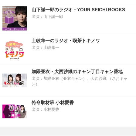
山下誠一郎のラジオ・YOUR SEICHI BOOKS
出演：山下誠一郎
土岐隼一のラジオ・喫茶トキノワ
出演：土岐隼一
加隈亜衣・大西沙織のキャン丁目キャン番地
出演：加隈亜衣（亜衣キャン）、大西沙織 （さおキャ
ン）
特命取材班 小林愛香
出演：小林愛香