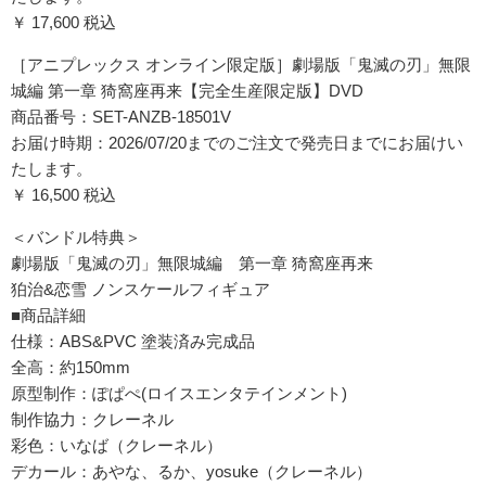
￥ 17,600 税込
［アニプレックス オンライン限定版］劇場版「鬼滅の刃」無限
城編 第一章 猗窩座再来【完全生産限定版】DVD
商品番号：SET-ANZB-18501V
お届け時期：2026/07/20までのご注文で発売日までにお届けい
たします。
￥ 16,500 税込
＜バンドル特典＞
劇場版「鬼滅の刃」無限城編 第一章 猗窩座再来
狛治&恋雪 ノンスケールフィギュア
■商品詳細
仕様：ABS&PVC 塗装済み完成品
全高：約150mm
原型制作：ぽぱぺ(ロイスエンタテインメント)
制作協力：クレーネル
彩色：いなば（クレーネル）
デカール：あやな、るか、yosuke（クレーネル）