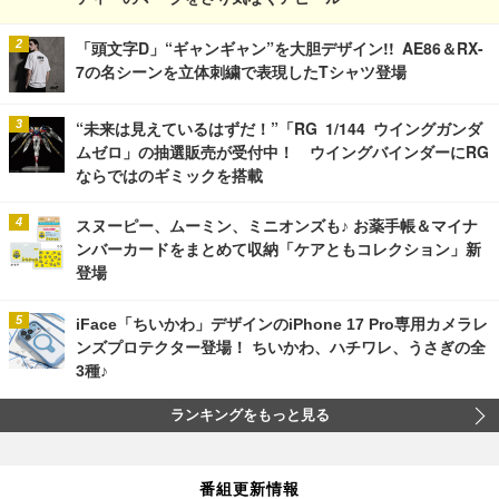
「頭文字D」“ギャンギャン”を大胆デザイン!! AE86＆RX-
7の名シーンを立体刺繍で表現したTシャツ登場
“未来は見えているはずだ！”「RG 1/144 ウイングガンダ
ムゼロ」の抽選販売が受付中！ ウイングバインダーにRG
ならではのギミックを搭載
スヌーピー、ムーミン、ミニオンズも♪ お薬手帳＆マイナ
ンバーカードをまとめて収納「ケアともコレクション」新
登場
iFace「ちいかわ」デザインのiPhone 17 Pro専用カメラレ
ンズプロテクター登場！ ちいかわ、ハチワレ、うさぎの全
3種♪
ランキングをもっと見る
番組更新情報