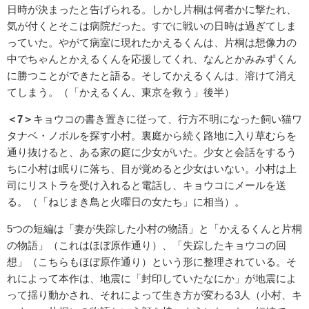
日時が決まったと告げられる。しかし片桐は何者かに撃たれ、
気が付くとそこは病院だった。すでに戦いの日時は過ぎてしま
っていた。やがて病室に現れたかえるくんは、片桐は想像力の
中でちゃんとかえるくんを応援してくれ、なんとかみみずくん
に勝つことができたと語る。そしてかえるくんは、溶けて消え
てしまう。（「かえるくん、東京を救う」後半）
＜7＞
キョウコの書き置きに従って、行方不明になった飼い猫ワ
タナベ・ノボルを探す小村。裏庭から続く路地に入り草むらを
通り抜けると、ある家の庭に少女がいた。少女と会話をするう
ちに小村は眠りに落ち、目が覚めると少女はいない。小村は上
司にリストラを受け入れると電話し、キョウコにメールを送
る。（「ねじまき鳥と火曜日の女たち」に相当）。
5つの短編は「妻が失踪した小村の物語」と「かえるくんと片桐
の物語」（これはほぼ原作通り）、「失踪したキョウコの回
想」（こちらもほぼ原作通り）という形に整理されている。そ
れによって本作は、地震に「封印していたなにか」が地震によ
って揺り動かされ、それによって生き方が変わる3人（小村、キ