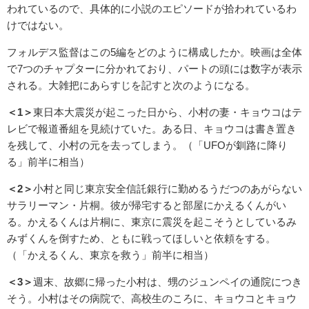
われているので、具体的に小説のエピソードが拾われているわ
けではない。
フォルデス監督はこの5編をどのように構成したか。映画は全体
で7つのチャプターに分かれており、パートの頭には数字が表示
される。大雑把にあらすじを記すと次のようになる。
＜1＞
東日本大震災が起こった日から、小村の妻・キョウコはテ
レビで報道番組を見続けていた。ある日、キョウコは書き置き
を残して、小村の元を去ってしまう。（「UFOが釧路に降り
る」前半に相当）
＜2＞
小村と同じ東京安全信託銀行に勤めるうだつのあがらない
サラリーマン・片桐。彼が帰宅すると部屋にかえるくんがい
る。かえるくんは片桐に、東京に震災を起こそうとしているみ
みずくんを倒すため、ともに戦ってほしいと依頼をする。
（「かえるくん、東京を救う」前半に相当）
＜3＞
週末、故郷に帰った小村は、甥のジュンペイの通院につき
そう。小村はその病院で、高校生のころに、キョウコとキョウ