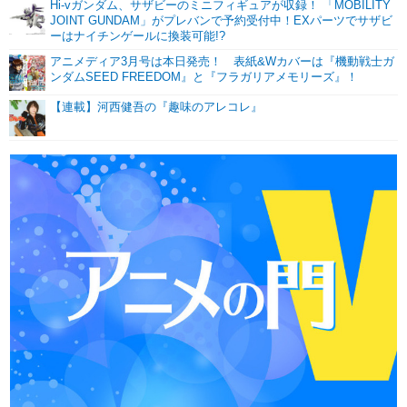
Hi-vガンダム、サザビーのミニフィギュアが収録！ 「MOBILITY
JOINT GUNDAM」がプレバンで予約受付中！EXパーツでサザビ
ーはナイチンゲールに換装可能!?
アニメディア3月号は本日発売！ 表紙&Wカバーは『機動戦士ガ
ンダムSEED FREEDOM』と『フラガリアメモリーズ』！
【連載】河西健吾の『趣味のアレコレ』