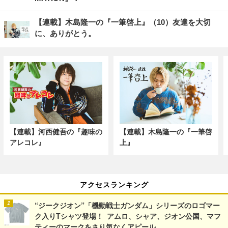
【連載】木島隆一の『一筆啓上』（10）友達を大切
に、ありがとう。
【連載】河西健吾の『趣味の
【連載】木島隆一の『一筆啓
アレコレ』
上』
アクセスランキング
“ジークジオン”「機動戦士ガンダム」シリーズのロゴマー
ク入りTシャツ登場！ アムロ、シャア、ジオン公国、マフ
ティーのマークをさり気なくアピール