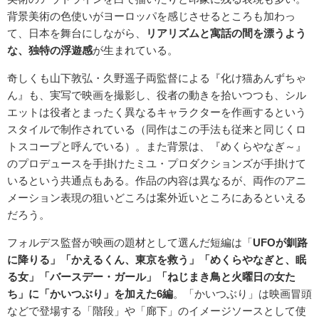
背景美術の色使いがヨーロッパを感じさせるところも加わっ
て、日本を舞台にしながら、
リアリズムと寓話の間を漂うよう
な、独特の浮遊感
が生まれている。
奇しくも山下敦弘・久野遥子両監督による『化け猫あんずちゃ
ん』も、実写で映画を撮影し、役者の動きを拾いつつも、シル
エットは役者とまったく異なるキャラクターを作画するという
スタイルで制作されている（同作はこの手法も従来と同じくロ
トスコープと呼んでいる）。また背景は、『めくらやなぎ～』
のプロデュースを手掛けたミユ・プロダクションズが手掛けて
いるという共通点もある。作品の内容は異なるが、両作のアニ
メーション表現の狙いどころは案外近いところにあるといえる
だろう。
フォルデス監督が映画の題材として選んだ短編は「
UFOが釧路
に降りる」「かえるくん、東京を救う」「めくらやなぎと、眠
る女」「バースデー・ガール」「ねじまき鳥と火曜日の女た
ち」に「かいつぶり」を加えた6編
。「かいつぶり」は映画冒頭
などで登場する「階段」や「廊下」のイメージソースとして使