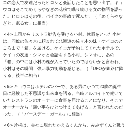
コの恋人で友達だったヒロシと会話したことを思い出す。キョ
ウコはそこでめくらやなぎの花粉で眠り続ける女の物語を語っ
た。ヒロシはその後、バイクの事故で死んだ。（「めくらやな
ぎと、眠る女」に相当）
＜4＞
上司からリストラ勧告を受ける小村。休暇をとった小村
は、同僚の佐々木に頼まれて北海道の佐々木の妹・ケイコのと
ころまで「箱」を届ける。ケイコが予約してくれたホテルで、
ケイコの友達・シマオと会話をする小村。シマオに、あの
「箱」の中には小村の魂が入っていたのではないかと言われ、
小村はその瞬間、強い暴力衝動を感じる。（「UFOが釧路に降
りる」後半に相当）
＜5＞
キョウコはホテルのバーで、ある男にかつて20歳の誕生
日に経験した不思議な出来事を語る。当時アルバイトで働いて
いたレストランのオーナーに食事を届けることになり、そこで
オーナーから「願い事をひとつ叶えてあげる」と言われたのだ
った。（「バースデー・ガール」に相当）
＜6＞
片桐は、会社に現れたかえるくんから、みみずくんと戦う