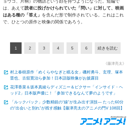
ョウコ、片桐）の物語という顔を持つようになった。短編で
は、あえて
読者に投げかけられていた「問い」に対して、映画
はある種の「答え」
を含んだ形で制作されている。これはこれ
で、ひとつの原作と映像の関係であろう。
1
2
3
4
5
6
続きを読む
《藤津亮太》
村上春樹原作「めくらやなぎと眠る女」磯村勇斗、玄理、塚本
晋也、古舘寛治ら参加！日本語版映像がお披露目
花澤香菜＆坂本真綾らディズニー＆ピクサー「インサイド・ヘ
ッド2」日本版声優に！「参加できるなんて夢のようです」
「ルックバック」少数精鋭の“線”が生み出す演技― たった60分
の“出会いと別れ”が残す感触【藤津亮太のアニメの門V 108回】