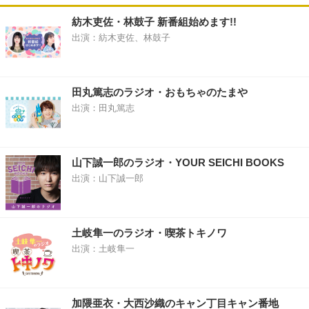
紡木吏佐・林鼓子 新番組始めます!!
出演：紡木吏佐、林鼓子
田丸篤志のラジオ・おもちゃのたまや
出演：田丸篤志
山下誠一郎のラジオ・YOUR SEICHI BOOKS
出演：山下誠一郎
土岐隼一のラジオ・喫茶トキノワ
出演：土岐隼一
加隈亜衣・大西沙織のキャン丁目キャン番地