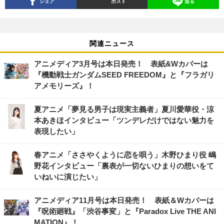
シェア
ポスト
送る
関連ニュース
アニメディア3月号は本日発売！ 表紙&Wカバーは
『機動戦士ガンダムSEED FREEDOM』と『フラガリ
アメモリーズ』！
夏アニメ「夢見る男子は現実主義者」夏川愛華役・涼
本あきほインタビュー「ツンデレだけではない魅力を
表現したい」
春アニメ「ささやくように恋を唄う」木野ひまり役 嶋
野花インタビュー「裏表が一切ないひまりの想いをて
いねいに演じたい」
アニメディア11月号は本日発売！ 表紙＆Wカバーは
『呪術廻戦』「渋谷事変」と『Paradox Live THE ANI
MATION』！