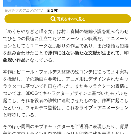
藤津亮太のアニメの門V
全 1 枚
写真をすべて見る
『めくらやなぎと眠る女』は村上春樹の短編小説を組み合わせ
てひとつの長編に仕立てたアニメーション映画だ。アニメーシ
ョンとしてもユニークな肌触りの作品であり、また物語も短編
を組み合わせたことで
原作にはない新たな文脈が生まれて、印
象深い作品
となっている。
本作はピエール・フォルデス監督の絵コンテに従ってまず実写
を撮影し、その動画を参考に、アニメ用にデザインされたキャ
ラクターに基づいて作画を行った。またキャラクターの表情に
ついては、3DCGでキャラクターデザインに基づいたモデルを
起こし、それを役者の演技に連動させたものを、作画に起こし
たという。フォルデス監督は、これを
ライブ・アニメーション
と呼称している。
そのほか周囲のモブキャラクターを半透明に表現したり、背景
美術のアウトラインを白で描いたりと印象に残る表現も多い。