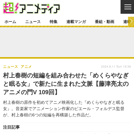
CL
ホーム
ニュース
特集
連載マンガ
番組・動画
連載
ニュース
ニュース一覧
アニメ
特集
ゲーム・アプリ
マンガ
特集一覧
カバー
連載マンガ
2024.8.11 Sun 19:36
ニュース
アニメ
映画
音楽
インタビュー
レポート
連載マンガ一覧
連載一覧
番組・動画
村上春樹の短編を組み合わせた「めくらやなぎ
グッズ
イベント
と眠る女」で新たに生まれた文脈【藤津亮太の
ラキりす
番組・動画一覧
ラジオ
連載・ブログ
アニメの門V 109回】
声優
コスプレ
動画
連載・ブログ一覧
コラム
村上春樹の原作を初めてアニメ映画化した『めくらやなぎと眠る
舞台
新帝スタ
女』。音楽家でアニメーション作家のピエール・フォルデス監督
編集部ブログ・お知らせ
が、村上春樹の6つの短編を再構築した作品だ。
注目記事