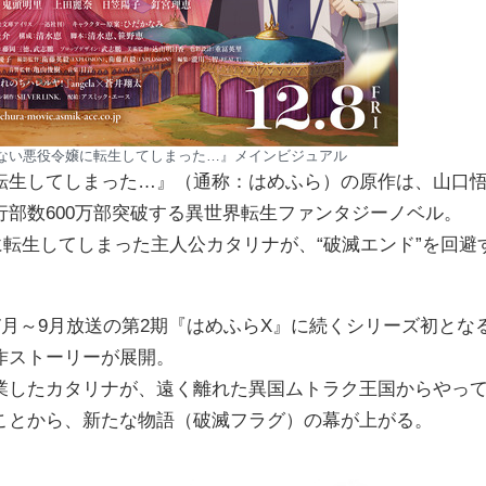
ない悪役令嬢に転生してしまった…』メインビジュアル
転生してしまった…』（通称：はめふら）の原作は、山口
部数600万部突破する異世界転生ファンタジーノベル。
に転生してしまった主人公カタリナが、“破滅エンド”を回避
21年7月～9月放送の第2期『はめふらX』に続くシリーズ初とな
作ストーリーが展開。
業したカタリナが、遠く離れた異国ムトラク王国からやっ
ことから、新たな物語（破滅フラグ）の幕が上がる。