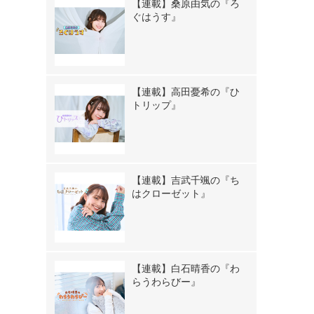
【連載】桑原由気の『ろ
ぐはうす』
【連載】高田憂希の『ひ
トリップ』
【連載】吉武千颯の『ち
はクローゼット』
【連載】白石晴香の『わ
らうわらびー』