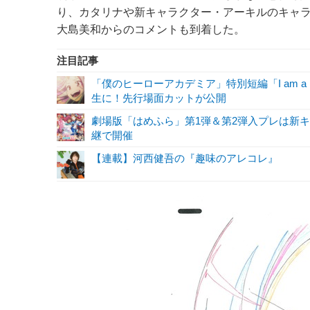
り、カタリナや新キャラクター・アーキルのキャ
大島美和からのコメントも到着した。
注目記事
「僕のヒーローアカデミア」特別短編「I am a 
生に！先行場面カットが公開
劇場版「はめふら」第1弾＆第2弾入プレは新
継で開催
【連載】河西健吾の『趣味のアレコレ』