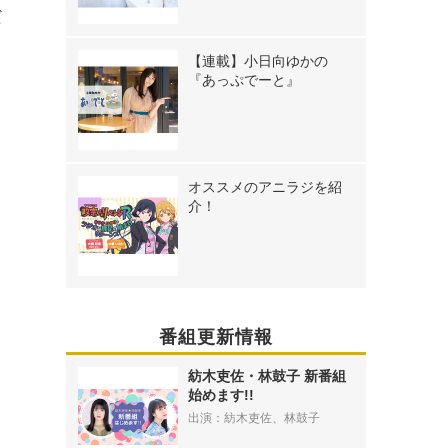
だ
【連載】小日向ゆかの
『あっぷでーと』
オススメのアニラジを紹
介！
番組更新情報
紡木吏佐・林鼓子 新番組
始めます!!
出演：紡木吏佐、林鼓子