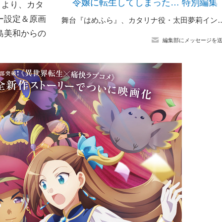
令嬢に転生してしまった… 特別編集
）より、カタ
ー設定＆原画
舞台『はめふら』、カタリナ役・太田夢莉インタビュー「内田真礼さんの
島美和からの
編集部にメッセージを