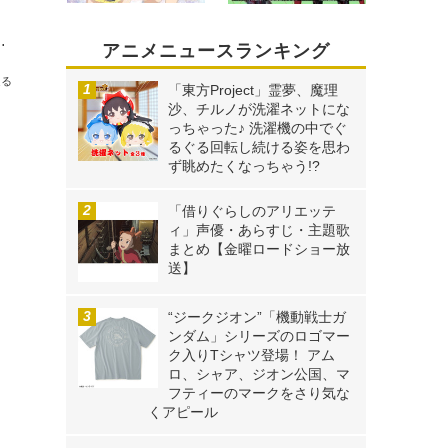
芝居と違ってはいけないと意識しまくっていた」
アニメニュースランキング
送る
「東方Project」霊夢、魔理
沙、チルノが洗濯ネットにな
っちゃった♪ 洗濯機の中でぐ
るぐる回転し続ける姿を思わ
ず眺めたくなっちゃう!?
「借りぐらしのアリエッテ
ィ」声優・あらすじ・主題歌
まとめ【金曜ロードショー放
送】
“ジークジオン”「機動戦士ガ
ンダム」シリーズのロゴマー
ク入りTシャツ登場！ アム
ロ、シャア、ジオン公国、マ
フティーのマークをさり気な
くアピール