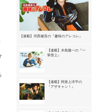
【連載】河西健吾の『趣味のアレコレ』
悟
【連載】木島隆一の『一
筆啓上』
す
る
【連載】阿座上洋平の
『アザキャン！』
て