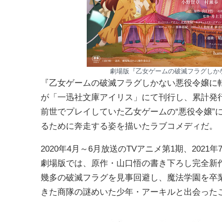
劇場版『乙女ゲームの破滅フラグしか
『乙女ゲームの破滅フラグしかない悪役令嬢に
が「一迅社文庫アイリス」にて刊行し、累計発行
前世でプレイしていた乙女ゲームの“悪役令嬢”
るために奔走する姿を描いたラブコメディだ。
2020年4月～6月放送のTVアニメ第1期、20
劇場版では、原作・山口悟の書き下ろし完全新
幾多の破滅フラグを見事回避し、魔法学園を卒
きた商隊の謎めいた少年・アーキルと出会った