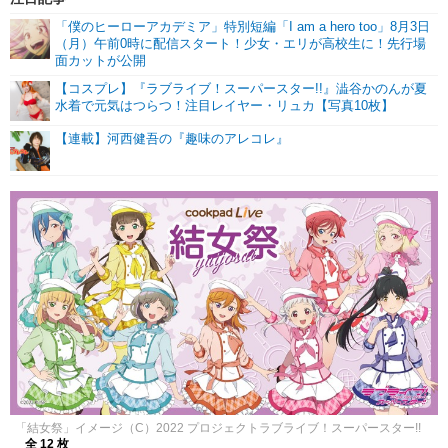
「僕のヒーローアカデミア」特別短編「I am a hero too」8月3日
（月）午前0時に配信スタート！少女・エリが高校生に！先行場
面カットが公開
【コスプレ】『ラブライブ！スーパースター!!』澁谷かのんが夏
水着で元気はつらつ！注目レイヤー・リュカ【写真10枚】
【連載】河西健吾の『趣味のアレコレ』
「結女祭」イメージ（C）2022 プロジェクトラブライブ！スーパースター!!
全 12 枚