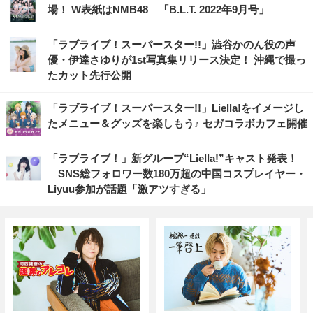
場！ W表紙はNMB48 「B.L.T. 2022年9月号」
「ラブライブ！スーパースター!!」澁谷かのん役の声
優・伊達さゆりが1st写真集リリース決定！ 沖縄で撮っ
たカット先行公開
「ラブライブ！スーパースター!!」Liella!をイメージし
たメニュー＆グッズを楽しもう♪ セガコラボカフェ開催
「ラブライブ！」新グループ“Liella!”キャスト発表！
SNS総フォロワー数180万超の中国コスプレイヤー・
Liyuu参加が話題「激アツすぎる」