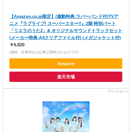
【Amazon.co.jp限定】(連動特典:ラバーバンド付)TVア
ニメ『ラブライブ! スーパースター!!』2期 特別パート
「リエラのうた2」& オリジナルサウンドトラックセット
(メーカー特典:A4クリアファイル付) (メガジャケット付)
￥6,820
(価格・在庫状況は記事公開時点のものです)
Amazon
楽天市場