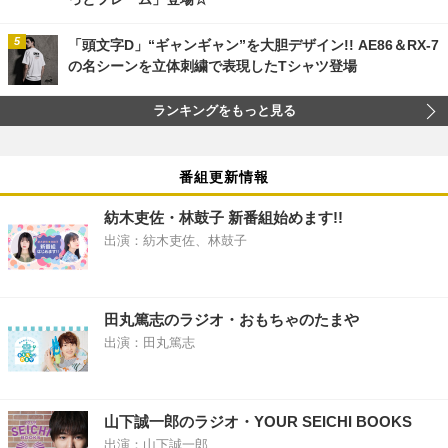
「頭文字D」“ギャンギャン”を大胆デザイン!! AE86＆RX-7
の名シーンを立体刺繍で表現したTシャツ登場
ランキングをもっと見る
番組更新情報
紡木吏佐・林鼓子 新番組始めます!!
出演：紡木吏佐、林鼓子
田丸篤志のラジオ・おもちゃのたまや
出演：田丸篤志
山下誠一郎のラジオ・YOUR SEICHI BOOKS
出演：山下誠一郎