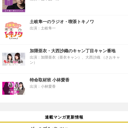
土岐隼一のラジオ・喫茶トキノワ
出演：土岐隼一
加隈亜衣・大西沙織のキャン丁目キャン番地
出演：加隈亜衣（亜衣キャン）、大西沙織 （さおキャ
ン）
特命取材班 小林愛香
出演：小林愛香
連載マンガ更新情報