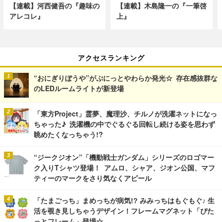
【連載】河西健吾の『趣味の
【連載】木島隆一の『一筆啓
アレコレ』
上』
アクセスランキング
“おにぎりぼうや”がぷにっとやわらか発光☆ 存在感抜群な
のLEDルームライトが新登場
「東方Project」霊夢、魔理沙、チルノが洗濯ネットになっ
ちゃった♪ 洗濯機の中でぐるぐる回転し続ける姿を思わず
眺めたくなっちゃう!?
“ジークジオン”「機動戦士ガンダム」シリーズのロゴマー
ク入りTシャツ登場！ アムロ、シャア、ジオン公国、マフ
ティーのマークをさり気なくアピール
「たまごっち」まめっちが病気!? みみっちはもぐもぐ♪ 生
活を覗き見しちゃうデザイン！フレームマグネット「ぴた
っとフレーム」登場☆