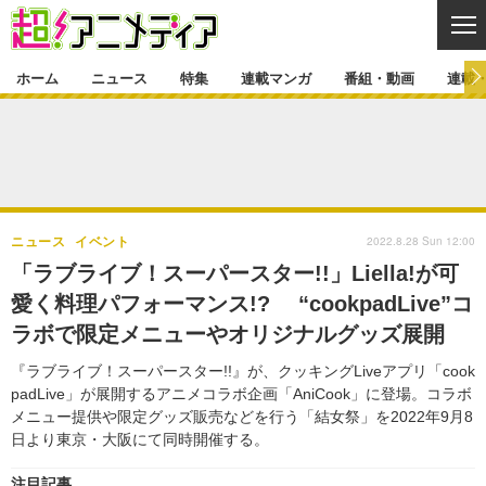
CL
ホーム
ニュース
特集
連載マンガ
番組・動画
連載
ニュース
ニュース一覧
アニメ
特集
ゲーム・アプリ
マンガ
特集一覧
カバー
連載マンガ
2022.8.28 Sun 12:00
ニュース
イベント
映画
音楽
インタビュー
レポート
連載マンガ一覧
連載一覧
番組・動画
「ラブライブ！スーパースター!!」Liella!が可
グッズ
イベント
愛く料理パフォーマンス!? “cookpadLive”コ
ラキりす
番組・動画一覧
ラジオ
連載・ブログ
ラボで限定メニューやオリジナルグッズ展開
声優
コスプレ
動画
連載・ブログ一覧
コラム
『ラブライブ！スーパースター!!』が、クッキングLiveアプリ「cook
舞台
新帝スタ
padLive」が展開するアニメコラボ企画「AniCook」に登場。コラボ
編集部ブログ・お知らせ
メニュー提供や限定グッズ販売などを行う「結女祭」を2022年9月8
日より東京・大阪にて同時開催する。
注目記事