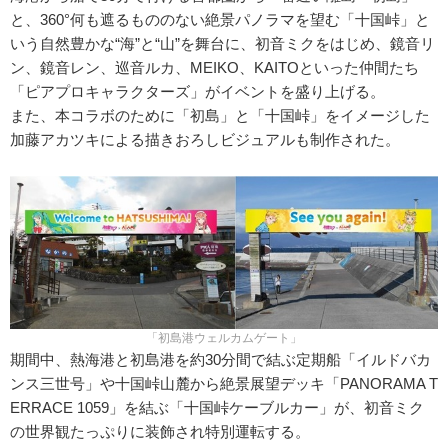
と、360°何も遮るもののない絶景パノラマを望む「十国峠」と
いう自然豊かな“海”と“山”を舞台に、初音ミクをはじめ、鏡音リ
ン、鏡音レン、巡音ルカ、MEIKO、KAITOといった仲間たち
「ピアプロキャラクターズ」がイベントを盛り上げる。
また、本コラボのために「初島」と「十国峠」をイメージした
加藤アカツキによる描きおろしビジュアルも制作された。
「初島港ウェルカムゲート」
期間中、熱海港と初島港を約30分間で結ぶ定期船「イルドバカ
ンス三世号」や十国峠山麓から絶景展望デッキ「PANORAMA T
ERRACE 1059」を結ぶ「十国峠ケーブルカー」が、初音ミク
の世界観たっぷりに装飾され特別運転する。