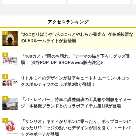
アクセスランキング
“おにぎりぼうや”がぷにっとやわらか発光☆ 存在感抜群な
のLEDルームライトが新登場
「100カノ」“雨のち晴れ。”テーマの描き下ろしグッズ登
場！ 渋谷POP UP SHOP＆web販売決定♪
リトルミイのデザインが甘辛キュート♪ ムーミン×ルコッ
クスポルティフのコラボ第3弾が登場！
「パトレイバー」特車二課整備班の工具箱や制服をイメー
ジ！本格派ブランドとのコラボアイテム第1弾が登場
「サンリオ」キティがリボンに乗ったり、ポップコーンに
なったり!?エッジの効いたデザインが目を引く♪ トートバ
ッグやポーチが登場