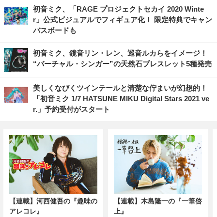
初音ミク、「RAGE プロジェクトセカイ 2020 Winte
r」公式ビジュアルでフィギュア化！ 限定特典でキャン
バスボードも
初音ミク、鏡音リン・レン、巡音ルカらをイメージ！
“バーチャル・シンガー”の天然石ブレスレット5種発売
美しくなびくツインテールと清楚な佇まいが幻想的！
「初音ミク 1/7 HATSUNE MIKU Digital Stars 2021 ve
r.」予約受付がスタート
【連載】河西健吾の『趣味の
【連載】木島隆一の『一筆啓
アレコレ』
上』