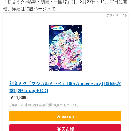
「初音ミク×熱海・初島・十国峠」は、8月27日～11月27日に開
催。詳細は特設ページまで。
初音ミク「マジカルミライ」10th Anniversary [10th記念
盤] [2Blu-ray + CD]
￥11,809
(価格・在庫状況は記事公開時点のものです)
Amazon
楽天市場