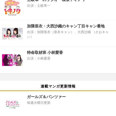
出演：土岐隼一
加隈亜衣・大西沙織のキャン丁目キャン番地
出演：加隈亜衣（亜衣キャン）、大西沙織 （さおキャ
ン）
特命取材班 小林愛香
出演：小林愛香
連載マンガ更新情報
ガールズ＆パンツァー
毎週火曜日更新