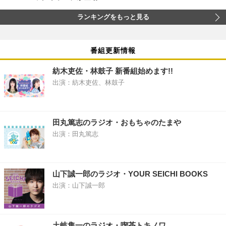
ランキングをもっと見る
番組更新情報
紡木吏佐・林鼓子 新番組始めます!!
出演：紡木吏佐、林鼓子
田丸篤志のラジオ・おもちゃのたまや
出演：田丸篤志
山下誠一郎のラジオ・YOUR SEICHI BOOKS
出演：山下誠一郎
土岐隼一のラジオ・喫茶トキノワ