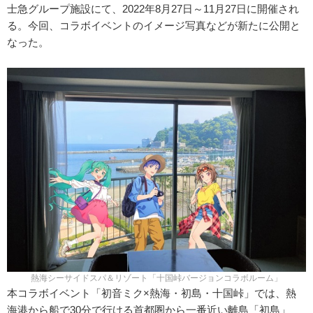
士急グループ施設にて、2022年8月27日～11月27日に開催され
る。今回、コラボイベントのイメージ写真などが新たに公開と
なった。
熱海シーサイドスパ＆リゾート「十国峠バージョンコラボルーム」
本コラボイベント「初音ミク×熱海・初島・十国峠」では、熱
海港から船で30分で行ける首都圏から一番近い離島「初島」