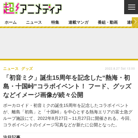
CL
ホーム
ニュース
特集
連載マンガ
番組・動画
連載
ニュース
ニュース一覧
アニメ
特集
ゲーム・アプリ
マンガ
特集一覧
カバー
連載マンガ
2022.8.27 Sat 13:00
ニュース
グッズ
映画
音楽
インタビュー
レポート
連載マンガ一覧
連載一覧
番組・動画
「初音ミク」誕生15周年を記念した“熱海・初
グッズ
イベント
島・十国峠”コラボイベント！ フード、グッズ
ラキりす
番組・動画一覧
ラジオ
連載・ブログ
などイメージ画像が続々公開
声優
コスプレ
動画
連載・ブログ一覧
コラム
ボーカロイド・初音ミクの誕生15周年を記念したコラボイベント
舞台
新帝スタ
が、離島「初島」と「十国峠」を中心とする熱海エリアの富士急グ
編集部ブログ・お知らせ
ループ施設にて、2022年8月27日～11月27日に開催される。今回、
コラボイベントのイメージ写真などが新たに公開となった。
注目記事