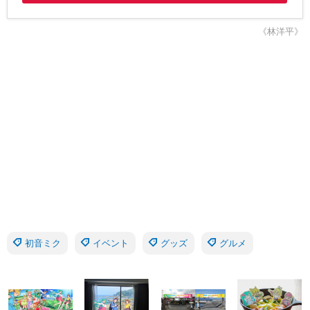
《林洋平》
初音ミク
イベント
グッズ
グルメ