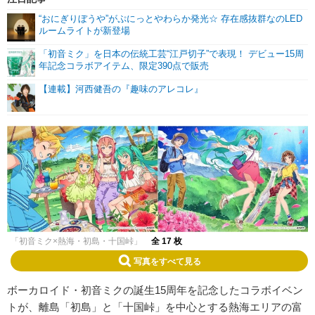
“おにぎりぼうや”がぷにっとやわらか発光☆ 存在感抜群なのLED
ルームライトが新登場
「初音ミク」を日本の伝統工芸“江戸切子”で表現！ デビュー15周
年記念コラボアイテム、限定390点で販売
【連載】河西健吾の『趣味のアレコレ』
「初音ミク×熱海・初島・十国峠」
全 17 枚
写真をすべて見る
ボーカロイド・初音ミクの誕生15周年を記念したコラボイベン
トが、離島「初島」と「十国峠」を中心とする熱海エリアの富