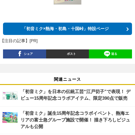
「初音ミク×熱海・初島・十国峠」特設ページ
【注目の記事】[PR]
シェア
ポスト
送る
関連ニュース
「初音ミク」を日本の伝統工芸“江戸切子”で表現！ デ
ビュー15周年記念コラボアイテム、限定390点で販売
「初音ミク」誕生15周年記念コラボイベント、熱海エ
リアの富士急グループ施設で開催！ 描き下ろしビジュ
アルも公開