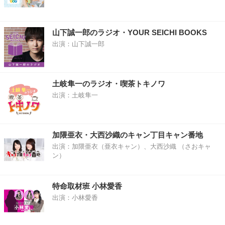
山下誠一郎のラジオ・YOUR SEICHI BOOKS
出演：山下誠一郎
土岐隼一のラジオ・喫茶トキノワ
出演：土岐隼一
加隈亜衣・大西沙織のキャン丁目キャン番地
出演：加隈亜衣（亜衣キャン）、大西沙織 （さおキャ
ン）
特命取材班 小林愛香
出演：小林愛香