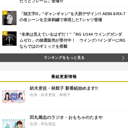
たっとフレーム」登場☆
「頭文字D」“ギャンギャン”を大胆デザイン!! AE86＆RX-7
の名シーンを立体刺繍で表現したTシャツ登場
“未来は見えているはずだ！”「RG 1/144 ウイングガンダ
ムゼロ」の抽選販売が受付中！ ウイングバインダーにRG
ならではのギミックを搭載
ランキングをもっと見る
番組更新情報
紡木吏佐・林鼓子 新番組始めます!!
出演：紡木吏佐、林鼓子
田丸篤志のラジオ・おもちゃのたまや
出演：田丸篤志