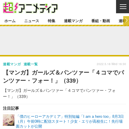
CL
ホーム
ニュース
特集
連載マンガ
番組・動画
連載
ニュース
ニュース一覧
アニメ
特集
ゲーム・アプリ
マンガ
特集一覧
カバー
連載マンガ
2022.5.18 Wed 16:30
連載マンガ
連載一覧
映画
音楽
インタビュー
レポート
連載マンガ一覧
連載一覧
番組・動画
【マンガ】ガールズ＆パンツァー「４コマでパ
グッズ
イベント
ンツァー・フォー！」（339）
ラキりす
番組・動画一覧
ラジオ
連載・ブログ
【マンガ】ガールズ＆パンツァー「４コマでパンツァー・フォ
声優
コスプレ
動画
連載・ブログ一覧
コラム
ー！」（339）
舞台
新帝スタ
編集部ブログ・お知らせ
注目記事
「僕のヒーローアカデミア」特別短編「I am a hero too」8月3日
（月）午前0時に配信スタート！少女・エリが高校生に！先行場
面カットが公開