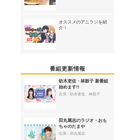
オススメのアニラジを紹
介！
番組更新情報
紡木吏佐・林鼓子 新番組
始めます!!
出演：紡木吏佐、林鼓子
田丸篤志のラジオ・おも
ちゃのたまや
出演：田丸篤志