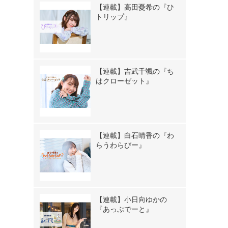
【連載】高田憂希の『ひ
トリップ』
【連載】吉武千颯の『ち
はクローゼット』
【連載】白石晴香の『わ
らうわらびー』
【連載】小日向ゆかの
『あっぷでーと』