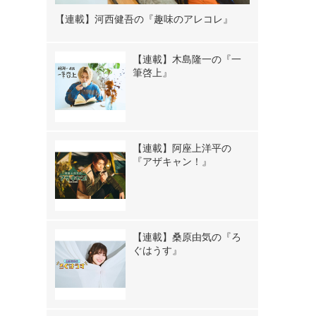
【連載】河西健吾の『趣味のアレコレ』
【連載】木島隆一の『一
筆啓上』
【連載】阿座上洋平の
『アザキャン！』
【連載】桑原由気の『ろ
ぐはうす』