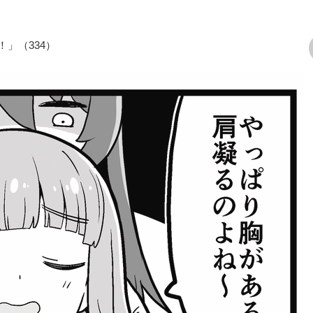
」（334）
次の画像