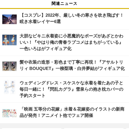
関連ニュース
【コスプレ】2022年、厳しい冬の寒さを吹き飛ばす！
眩き水着レイヤー6選
大胆なビキニ水着姿に小悪魔的なポーズがあざとかわ
いい！『やはり俺の青春ラブコメはまちがっている』
一色いろはがフィギュア化
髪や衣装の造形・彩色まで丁寧に再現！『アサルトリ
リィ BOUQUET』一柳梨璃・白井夢結がフィギュア化
ウェディングドレス・スケスケな水着を着たあの子と
毎日一緒に！『閃乱カグラ』雪泉らの抱き枕カバーの
予約スタート
「映画 五等分の花嫁」水着＆花嫁姿のイラストの新商
品が発売！アニメイト他でフェア開催