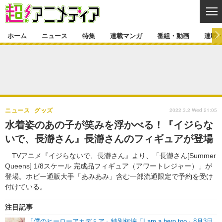
CL
ホーム
ニュース
特集
連載マンガ
番組・動画
連載
ニュース
ニュース一覧
アニメ
特集
ゲーム・アプリ
マンガ
特集一覧
カバー
連載マンガ
2022.3.2 Wed 21:05
ニュース
グッズ
映画
音楽
インタビュー
レポート
連載マンガ一覧
連載一覧
番組・動画
水着姿のあの子が笑みを浮かべる！『イジらな
グッズ
イベント
いで、長瀞さん』長瀞さんのフィギュアが登場
ラキりす
番組・動画一覧
ラジオ
連載・ブログ
TVアニメ『イジらないで、長瀞さん』より、「長瀞さん[Summer
声優
コスプレ
動画
連載・ブログ一覧
コラム
Queens] 1/8スケール 完成品フィギュア（アワートレジャー）」が
舞台
新帝スタ
登場。ホビー通販大手「あみあみ」含む一部流通限定で予約を受け
編集部ブログ・お知らせ
付けている。
注目記事
「僕のヒーローアカデミア」特別短編「I am a hero too」8月3日