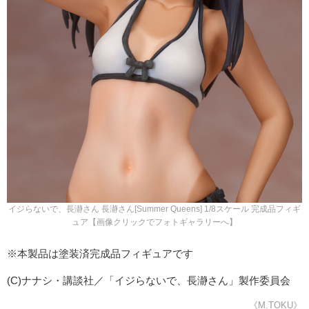
イジらないで、長瀞さん 長瀞さん[Summer Queens] 1/8スケール 完成品フィギ
ュア【画像クリックでフォトギャラリーへ】
※本製品は塗装済完成品フィギュアです
(C)ナナシ・講談社／「イジらないで、長瀞さん」製作委員会
《M.TOKU》