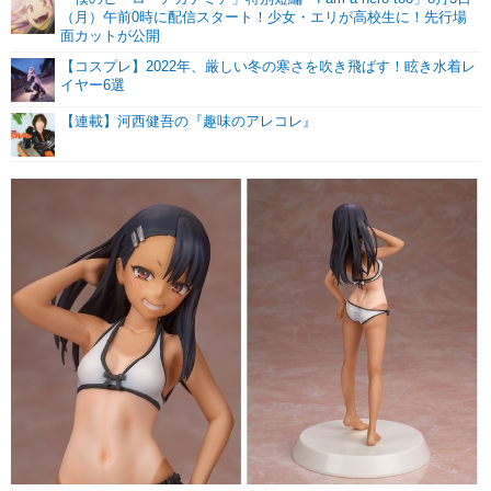
（月）午前0時に配信スタート！少女・エリが高校生に！先行場
面カットが公開
【コスプレ】2022年、厳しい冬の寒さを吹き飛ばす！眩き水着レ
イヤー6選
【連載】河西健吾の『趣味のアレコレ』