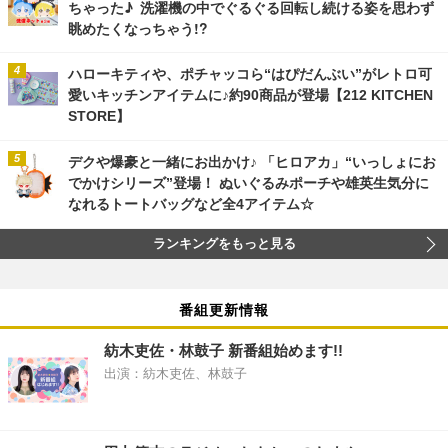
ちゃった♪ 洗濯機の中でぐるぐる回転し続ける姿を思わず
眺めたくなっちゃう!?
ハローキティや、ポチャッコら“はぴだんぶい”がレトロ可
愛いキッチンアイテムに♪約90商品が登場【212 KITCHEN
STORE】
デクや爆豪と一緒にお出かけ♪ 「ヒロアカ」“いっしょにお
でかけシリーズ”登場！ ぬいぐるみポーチや雄英生気分に
なれるトートバッグなど全4アイテム☆
ランキングをもっと見る
番組更新情報
紡木吏佐・林鼓子 新番組始めます!!
出演：紡木吏佐、林鼓子