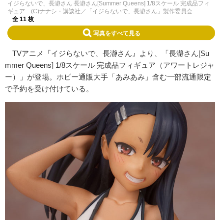
イジらないで、長瀞さん 長瀞さん[Summer Queens] 1/8スケール 完成品フィ
ギュア (C)ナナシ・講談社／「イジらないで、長瀞さん」製作委員会
全 11 枚
写真をすべて見る
TVアニメ『イジらないで、長瀞さん』より、「長瀞さん[Su
mmer Queens] 1/8スケール 完成品フィギュア（アワートレジャ
ー）」が登場。ホビー通販大手「あみあみ」含む一部流通限定
で予約を受け付けている。