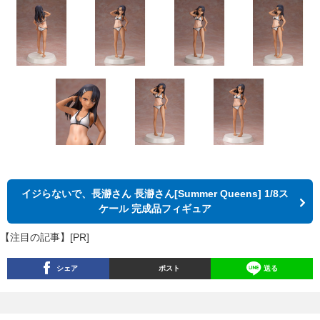
イジらないで、長瀞さん 長瀞さん[Summer Queens] 1/8ス
ケール 完成品フィギュア
【注目の記事】[PR]
シェア
ポスト
送る