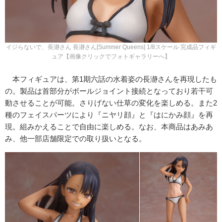
イジらないで、長瀞さん 長瀞さん[Summer Queens] 1/8スケール 完成品フィギ
ュア【画像クリックでフォトギャラリーへ】
本フィギュアは、第1期六話の水着姿の長瀞さんを再現したも
の。製品は首部分がボールジョイント接続となっており若干可
動させることが可能。さりげない仕草の変化を楽しめる。また2
種のフェイスパーツにより『ニヤリ顔』と『はにかみ顔』を再
現。組みかえることで自由に楽しめる。なお、本商品はあみあ
み、他一部店舗限定での取り扱いとなる。