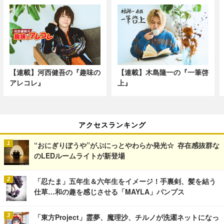
【連載】河西健吾の『趣味の
【連載】木島隆一の『一筆啓
アレコレ』
上』
アクセスランキング
“おにぎりぼうや”がぷにっとやわらか発光☆ 存在感抜群な
のLEDルームライトが新登場
「忍たま」五年生＆六年生をイメージ！手裏剣、髪を結う
仕草…和の趣を感じさせる「MAYLA」パンプス
「東方Project」霊夢、魔理沙、チルノが洗濯ネットになっ