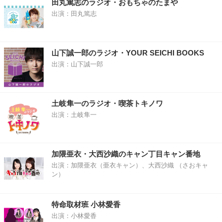
田丸篤志のラジオ・おもちゃのたまや
出演：田丸篤志
山下誠一郎のラジオ・YOUR SEICHI BOOKS
出演：山下誠一郎
土岐隼一のラジオ・喫茶トキノワ
出演：土岐隼一
加隈亜衣・大西沙織のキャン丁目キャン番地
出演：加隈亜衣（亜衣キャン）、大西沙織 （さおキャ
ン）
特命取材班 小林愛香
出演：小林愛香