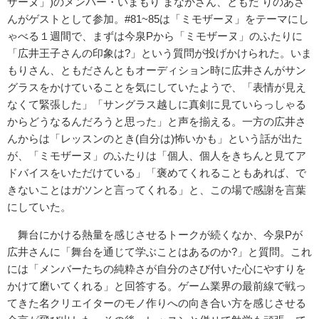
ザーヌ」)のメンバー・いまもり まなかさん、ともだ りのあさ
んがゲストとして参加。#81~85は「ミモザーヌ」をテーマにし
ゃべる１週間で、まずは今泉Pから「ミモザーヌ」のふたりに
「広井王子さんの印象は?」という質問が投げかけられた。いま
もりさん、ともださんともオーディション時に広井さんがサン
グラスをかけていることを気にしていたようで、「表情が見え
なくて緊張した」「サングラス越しに真剣に見ていらっしゃる
からどうなるんだろうと思った」と声を揃える。一方の広井さ
んからは「レッスンのとき(自分は)怖いかも」という話が出た
が、「ミモザーヌ」のふたりは「個人、個人をきちんと見てア
ドバイスをいただけている」「褒めてくれることもあれば、で
きないことはガツンと言ってくれる」と、この場で感謝を言葉
にしていた。
舞台にかける熱量を感じさせるトークが続くなか、今泉Pが
広井さんに「舞台を通じて学ぶことはあるのか?」と質問。これ
には「メンバーたちの純粋さが自分のさび付いた心にやすりを
かけて磨いてくれる」と回答する。ゲーム業界の最前線で戦っ
てきた名クリエイターのモノ作りへの向き合い方を感じさせる