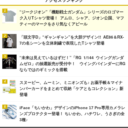
アクセスランキング
“ジークジオン”「機動戦士ガンダム」シリーズのロゴマー
ク入りTシャツ登場！ アムロ、シャア、ジオン公国、マフ
ティーのマークをさり気なくアピール
「頭文字D」“ギャンギャン”を大胆デザイン!! AE86＆RX-
7の名シーンを立体刺繍で表現したTシャツ登場
“未来は見えているはずだ！”「RG 1/144 ウイングガンダ
ムゼロ」の抽選販売が受付中！ ウイングバインダーにRG
ならではのギミックを搭載
スヌーピー、ムーミン、ミニオンズも♪ お薬手帳＆マイナ
ンバーカードをまとめて収納「ケアともコレクション」新
登場
iFace「ちいかわ」デザインのiPhone 17 Pro専用カメラレ
ンズプロテクター登場！ ちいかわ、ハチワレ、うさぎの全
3種♪