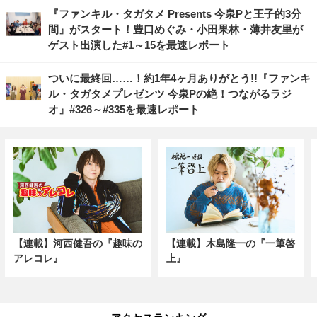
『ファンキル・タガタメ Presents 今泉Pと王子的3分
間』がスタート！豊口めぐみ・小田果林・薄井友里が
ゲスト出演した#1～15を最速レポート
ついに最終回……！約1年4ヶ月ありがとう!!『ファンキ
ル・タガタメプレゼンツ 今泉Pの絶！つながるラジ
オ』#326～#335を最速レポート
【連載】河西健吾の『趣味の
【連載】木島隆一の『一筆啓
アレコレ』
上』