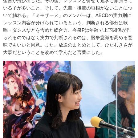
金言が飛び出した。その後、レッスンと併せて勉学も頑張って
いる子が多いこと、そして、先輩・後輩の垣根がないことにつ
いて触れる。「ミモザーヌ」のメンバーは、ABCDの実力別に
レッスン内容が分けられているという。判断される部分は歌
唱・ダンスなどを含めた総合力。今泉Pは年齢で上下関係が作
られるのではなく実力で判断されるのは、競争意識を高める意
味でもいいと同意。また、放送のまとめとして、ひたむきさが
大事だということを改めて学んだと言葉にした。