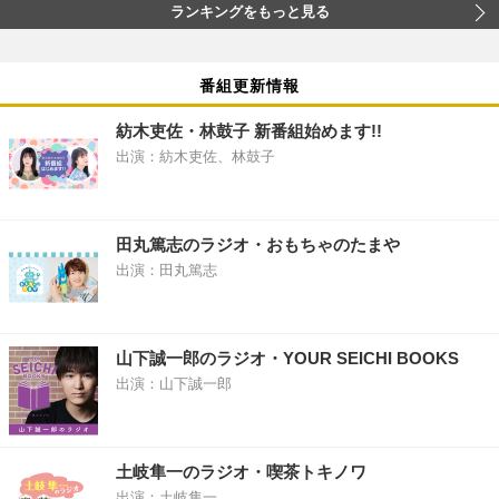
ランキングをもっと見る
番組更新情報
紡木吏佐・林鼓子 新番組始めます!!
出演：紡木吏佐、林鼓子
田丸篤志のラジオ・おもちゃのたまや
出演：田丸篤志
山下誠一郎のラジオ・YOUR SEICHI BOOKS
出演：山下誠一郎
土岐隼一のラジオ・喫茶トキノワ
出演：土岐隼一