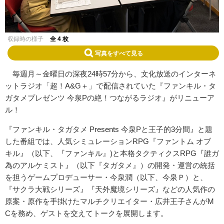
収録時の様子
全 4 枚
写真をすべて見る
毎週月～金曜日の深夜24時57分から、文化放送のインターネ
ットラジオ「超！A&G＋」で配信されていた『ファンキル・タ
ガタメプレゼンツ 今泉Pの絶！つながるラジオ』がリニューア
ル！
『ファンキル・タガタメ Presents 今泉Pと王子的3分間』と題
した番組では、人気シミュレーションRPG『ファントム オブ
キル』（以下、『ファンキル』)と本格タクティクスRPG『誰ガ
為のアルケミスト』（以下『タガタメ』）の開発・運営の統括
を担うゲームプロデューサー・今泉潤（以下、今泉Ｐ）と、
『サクラ大戦シリーズ』『天外魔境シリーズ』などの人気作の
原案・原作を手掛けたマルチクリエイター・広井王子さんがM
Cを務め、ゲストを交えてトークを展開します。