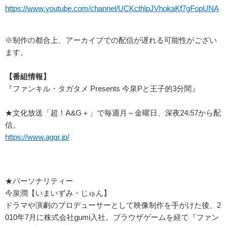
https://www.youtube.com/channel/UCKcthlpJVhokaKf7gFopUNA
※制作の都合上、アーカイブでの配信が遅れる可能性がござい
ます。
【番組情報】
『ファンキル・タガタメ Presents 今泉Pと王子的3分間』
★文化放送「超！A&G＋」で毎週月～金曜日、深夜24:57から配
信。
https://www.agqr.jp/
★パーソナリティー
今泉潤【いまいずみ・じゅん】
ドラマや演劇のプロデューサーとして映像制作を手がけた後、2
010年7月に株式会社gumi入社。ブラウザゲームを経て『ファン