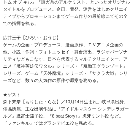
トム オブ キル』『誰ガ為のアルケミスト』といったオリジナル
タイトルをプロデュース。企画、開発、運営をはじめクリエイ
ティブからプロモーションまでゲーム作りの最前線にてその全
ての指揮を執る。
広井王子【ひろい・おうじ】
ゲームの企画・プロデュース、漫画原作、ＴＶアニメ企画の
他、小説・作詞・フォトエッセイ・舞台演出、ラジオパーソナ
リティなどもこなす、日本を代表するマルチクリエイター。ア
ニメ『魔神英雄伝ワタル』シリーズ・『魔動王グランゾート』
シリーズ、ゲーム『天外魔境』シリーズ・『サクラ大戦』シリ
ーズなど、数々の人気作の原作や原案を務める。
★ゲスト
森下来奈【もりした・らな】／10月14日生まれ。岐阜県出身。
俳協所属。主な出演作品に『アイドルマスター シンデレラガー
ルズ』鷹富士茄子役、『8 beat Story♪』虎牙ミント役 など。
『ファンキル』ではグランテピエ役を務める。