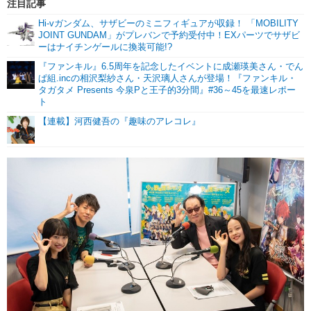
注目記事
Hi-vガンダム、サザビーのミニフィギュアが収録！ 「MOBILITY
JOINT GUNDAM」がプレバンで予約受付中！EXパーツでサザビ
ーはナイチンゲールに換装可能!?
『ファンキル』6.5周年を記念したイベントに成瀬瑛美さん・でん
ぱ組.incの相沢梨紗さん・天沢璃人さんが登場！『ファンキル・
タガタメ Presents 今泉Pと王子的3分間』#36～45を最速レポー
ト
【連載】河西健吾の『趣味のアレコレ』