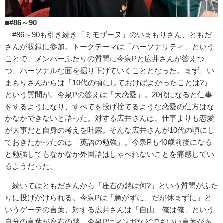
■#86～90
#86～90も引き続き「ミモザーヌ」のいまもりさん、ともだ
さんが収録に参加。トークテーマは「パーソナリティ」という
ことで、メンバーふたりの質問に今泉Pと広井さんが答えつ
つ、パーソナルな面を掘り下げていくこととなった。まず、い
まもりさんからは「10代の頃にしておけばよかったことは?」
という質問が。今泉Pの答えは「大恋愛」。20代になると仕事
をするようになり、すべてを投げ捨てるような恋愛の仕方はな
かなかできないと語った。対する広井さんは、仕事よりも恋愛
が大事だと自身の考えを吐露。そんな広井さんが10代の頃にし
ておきたかったのは「英語の勉強」。今泉Pも40歳前後になる
と勉強してもなかなか外国語はしゃべれないことを痛感してい
るようだった。
続いてはともださんから「座右の銘は何?」という質問がふた
りに投げかけられる。今泉Pは「急がずに、だが休まずに」と
いうゲーテの言葉、対する広井さんは「自由、俺は俺」という
自分の言葉が座右の銘。今泉Pはマンガなどでもいい言葉があ