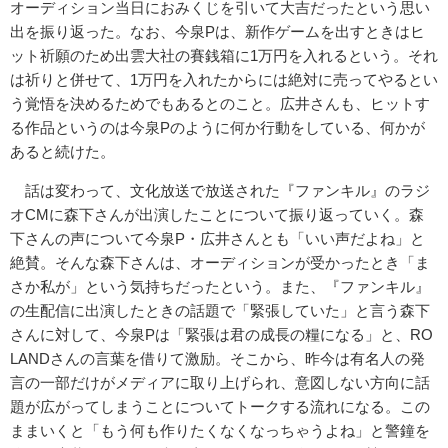
オーディション当日におみくじを引いて大吉だったという思い
出を振り返った。なお、今泉Pは、新作ゲームを出すときはヒ
ット祈願のため出雲大社の賽銭箱に1万円を入れるという。それ
は祈りと併せて、1万円を入れたからには絶対に売ってやるとい
う覚悟を決めるためでもあるとのこと。広井さんも、ヒットす
る作品というのは今泉Pのように何か行動をしている、何かが
あると続けた。
話は変わって、文化放送で放送された『ファンキル』のラジ
オCMに森下さんが出演したことについて振り返っていく。森
下さんの声について今泉P・広井さんとも「いい声だよね」と
絶賛。そんな森下さんは、オーディションが受かったとき「ま
さか私が」という気持ちだったという。また、『ファンキル』
の生配信に出演したときの話題で「緊張していた」と言う森下
さんに対して、今泉Pは「緊張は君の成長の糧になる」と、RO
LANDさんの言葉を借りて激励。そこから、昨今は有名人の発
言の一部だけがメディアに取り上げられ、意図しない方向に話
題が広がってしまうことについてトークする流れになる。この
ままいくと「もう何も作りたくなくなっちゃうよね」と警鐘を