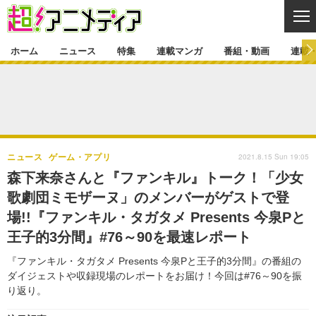
CL
ホーム
ニュース
特集
連載マンガ
番組・動画
連載
ニュース
ニュース一覧
アニメ
特集
ゲーム・アプリ
マンガ
特集一覧
カバー
連載マンガ
2021.8.15 Sun 19:05
ニュース
ゲーム・アプリ
映画
音楽
インタビュー
レポート
連載マンガ一覧
連載一覧
番組・動画
森下来奈さんと『ファンキル』トーク！「少女
グッズ
イベント
歌劇団ミモザーヌ」のメンバーがゲストで登
ラキりす
番組・動画一覧
ラジオ
連載・ブログ
場!!『ファンキル・タガタメ Presents 今泉Pと
声優
コスプレ
動画
連載・ブログ一覧
コラム
王子的3分間』#76～90を最速レポート
舞台
新帝スタ
編集部ブログ・お知らせ
『ファンキル・タガタメ Presents 今泉Pと王子的3分間』の番組の
ダイジェストや収録現場のレポートをお届け！今回は#76～90を振
り返り。