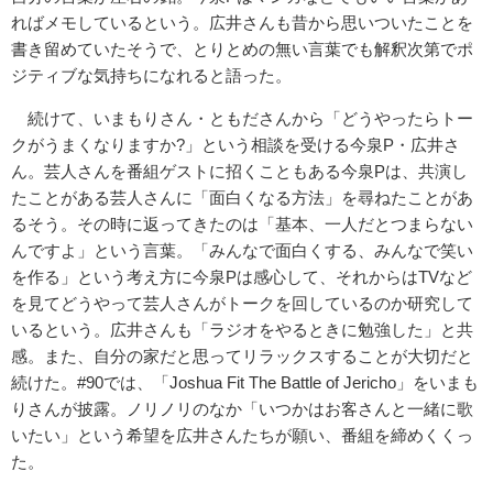
ればメモしているという。広井さんも昔から思いついたことを
書き留めていたそうで、とりとめの無い言葉でも解釈次第でポ
ジティブな気持ちになれると語った。
続けて、いまもりさん・ともださんから「どうやったらトー
クがうまくなりますか?」という相談を受ける今泉P・広井さ
ん。芸人さんを番組ゲストに招くこともある今泉Pは、共演し
たことがある芸人さんに「面白くなる方法」を尋ねたことがあ
るそう。その時に返ってきたのは「基本、一人だとつまらない
んですよ」という言葉。「みんなで面白くする、みんなで笑い
を作る」という考え方に今泉Pは感心して、それからはTVなど
を見てどうやって芸人さんがトークを回しているのか研究して
いるという。広井さんも「ラジオをやるときに勉強した」と共
感。また、自分の家だと思ってリラックスすることが大切だと
続けた。#90では、「Joshua Fit The Battle of Jericho」をいまも
りさんが披露。ノリノリのなか「いつかはお客さんと一緒に歌
いたい」という希望を広井さんたちが願い、番組を締めくくっ
た。