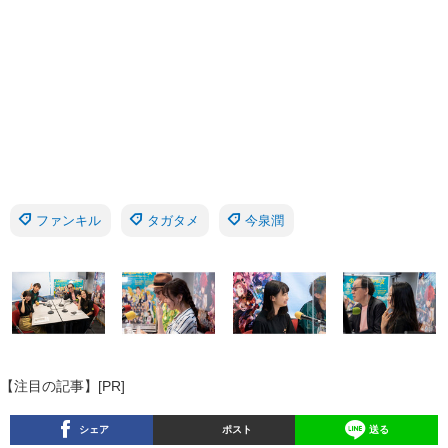
ファンキル
タガタメ
今泉潤
【注目の記事】[PR]
シェア
ポスト
送る