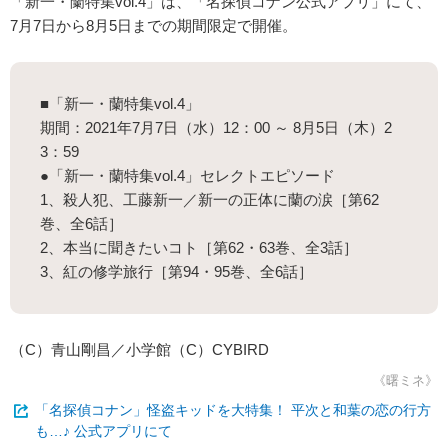
「新一・蘭特集vol.4」は、「名探偵コナン公式アプリ」にて、
7月7日から8月5日までの期間限定で開催。
■「新一・蘭特集vol.4」
期間：2021年7月7日（水）12：00 ～ 8月5日（木）2
3：59
●「新一・蘭特集vol.4」セレクトエピソード
1、殺人犯、工藤新一／新一の正体に蘭の涙［第62
巻、全6話］
2、本当に聞きたいコト［第62・63巻、全3話］
3、紅の修学旅行［第94・95巻、全6話］
（C）青山剛昌／小学館（C）CYBIRD
《曙ミネ》
「名探偵コナン」怪盗キッドを大特集！ 平次と和葉の恋の行方
も…♪ 公式アプリにて