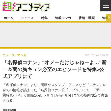
CL
ホーム
ニュース
特集
連載マンガ
番組・動画
連載
ニュース
ニュース一覧
アニメ
特集
ゲーム・アプリ
マンガ
特集一覧
カバー
連載マンガ
2021.7.7 Wed 20:00
ニュース
マンガ
映画
音楽
インタビュー
レポート
連載マンガ一覧
連載一覧
番組・動画
「名探偵コナン」“オメーだけじゃねーよ…”新
グッズ
イベント
一＆蘭の胸キュン必至のエピソードを特集♪公
ラキりす
番組・動画一覧
ラジオ
連載・ブログ
式アプリにて
声優
コスプレ
動画
連載・ブログ一覧
コラム
『名探偵コナン』より、漫画やスタンプ、アニメなど『コナン』の
舞台
新帝スタ
全ての情報が詰まった「名探偵コナン公式アプリ」にて、「新一・
編集部ブログ・お知らせ
蘭特集vol.4」が開催決定。7月7日から8月5日までの期間限定で実施
される。
注目記事