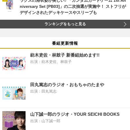
ラクスの浴衣姿が美しい♪ 「ガンダムカードゲーム 1st An
niversary Set [PB03]」の二次抽選が実施中！ ストフリが
デザインされたデッキケースやスリーブも
ランキングをもっと見る
番組更新情報
紡木吏佐・林鼓子 新番組始めます!!
出演：紡木吏佐、林鼓子
田丸篤志のラジオ・おもちゃのたまや
出演：田丸篤志
山下誠一郎のラジオ・YOUR SEICHI BOOKS
出演：山下誠一郎