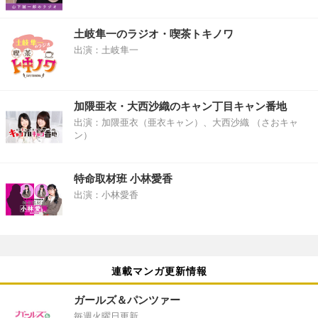
土岐隼一のラジオ・喫茶トキノワ
出演：土岐隼一
加隈亜衣・大西沙織のキャン丁目キャン番地
出演：加隈亜衣（亜衣キャン）、大西沙織 （さおキャ
ン）
特命取材班 小林愛香
出演：小林愛香
連載マンガ更新情報
ガールズ＆パンツァー
毎週火曜日更新