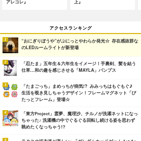
アレコレ』
上』
アクセスランキング
“おにぎりぼうや”がぷにっとやわらか発光☆ 存在感抜群な
のLEDルームライトが新登場
「忍たま」五年生＆六年生をイメージ！手裏剣、髪を結う
仕草…和の趣を感じさせる「MAYLA」パンプス
「たまごっち」まめっちが病気!? みみっちはもぐもぐ♪
生活を覗き見しちゃうデザイン！フレームマグネット「ぴ
たっとフレーム」登場☆
「東方Project」霊夢、魔理沙、チルノが洗濯ネットになっ
ちゃった♪ 洗濯機の中でぐるぐる回転し続ける姿を思わず
眺めたくなっちゃう!?