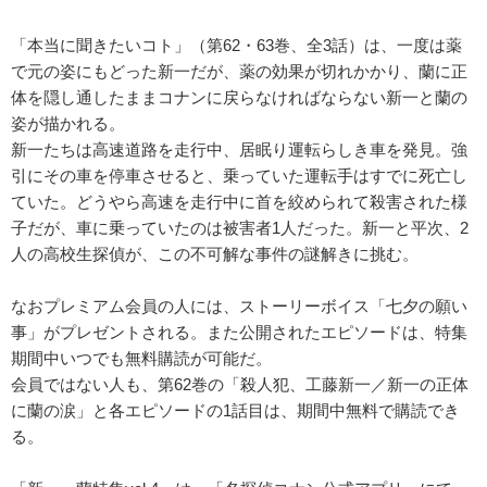
「本当に聞きたいコト」（第62・63巻、全3話）は、一度は薬
で元の姿にもどった新一だが、薬の効果が切れかかり、蘭に正
体を隠し通したままコナンに戻らなければならない新一と蘭の
姿が描かれる。
新一たちは高速道路を走行中、居眠り運転らしき車を発見。強
引にその車を停車させると、乗っていた運転手はすでに死亡し
ていた。どうやら高速を走行中に首を絞められて殺害された様
子だが、車に乗っていたのは被害者1人だった。新一と平次、2
人の高校生探偵が、この不可解な事件の謎解きに挑む。
なおプレミアム会員の人には、ストーリーボイス「七夕の願い
事」がプレゼントされる。また公開されたエピソードは、特集
期間中いつでも無料購読が可能だ。
会員ではない人も、第62巻の「殺人犯、工藤新一／新一の正体
に蘭の涙」と各エピソードの1話目は、期間中無料で購読でき
る。