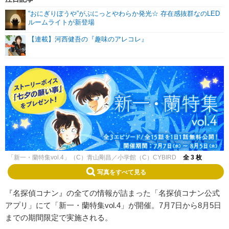
“おにぎりぼうや”がぷにっとやわらか発光☆ 存在感抜群なのLED
ルームライトが新登場
【連載】河西健吾の『趣味のアレコレ』
「新一・蘭特集vol.4」（C）青山剛昌／小学館（C）CYBIRD
全 3 枚
写真をすべて見る
『名探偵コナン』の全ての情報が詰まった「名探偵コナン公式
アプリ」にて「新一・蘭特集vol.4」が開催。7月7日から8月5日
までの期間限定で実施される。