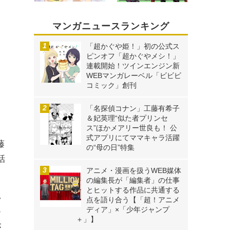
マンガニュースランキング
「超かぐや姫！」初の公式ス
ピンオフ「超かぐやメシ！」
連載開始！ツインエンジン新
WEBマンガレーベル「ビビビ
コミック」創刊
「名探偵コナン」工藤有希子
＆妃英理“似た者プリンセ
ス”ほかメアリー世良も！ 公
式アプリにてママキャラ活躍
藤
の“母の日”特集
話
アニメ・漫画を扱うWEB媒体
の編集長が「編集者」の仕事
とヒットする作品に共通する
い
点を語り合う【「超！アニメ
ディア」×「少年ジャンプ
ー
＋」】
が