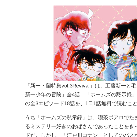
「新一・蘭特集vol.3Revival」は、工藤
新一少年の冒険」全4話、「ホームズの黙示録」全
の全3エピソード18話を、1日1話無料で読むこ
うち「ホームズの黙示録」は、喫茶ポアロでた
るミステリー好きのおばさんであったことをき
ドだ。しかし、「江戸川コナン」としてのパス