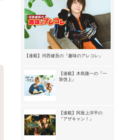
に
。
、
【連載】河西健吾の『趣味のアレコレ』
【連載】木島隆一の『一
筆啓上』
【連載】阿座上洋平の
『アザキャン！』