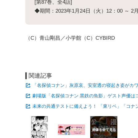
[第87巻、全4話]
◆期間：2023年1月24日（火）12：00 ～ 2
（C）青山剛昌／小学館（C）CYBIRD
関連記事
「名探偵コナン」灰原哀、安室透の寝起き姿がカ
劇場版「名探偵コナン 黒鉄の魚影」ゲスト声優は
未来の共通テストに備えよう！ 「東リベ」「コナ