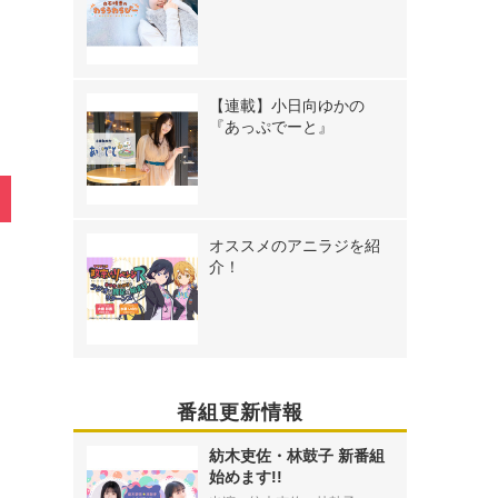
【連載】小日向ゆかの
『あっぷでーと』
オススメのアニラジを紹
介！
番組更新情報
紡木吏佐・林鼓子 新番組
始めます!!