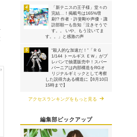
「新テニスの王子様」堂々の
完結…！掲載号は165%増
刷!? 作者・許斐剛や声優・諏
ロ
訪部順一も告知「泣きそうで
号
す。。 いや、もう泣いてま
す。。」と感激の声
文
“殺人的な加速だ！”「ＲＧ
1/144 トールギス ＥＷ」がプ
レバンで抽選販売中！スパー
バーニアは内部構造をRGオ
リジナルギミックとして考察
した説得力ある構造に【8月10日
15時まで】
アクセスランキングをもっと見る
編集部ピックアップ