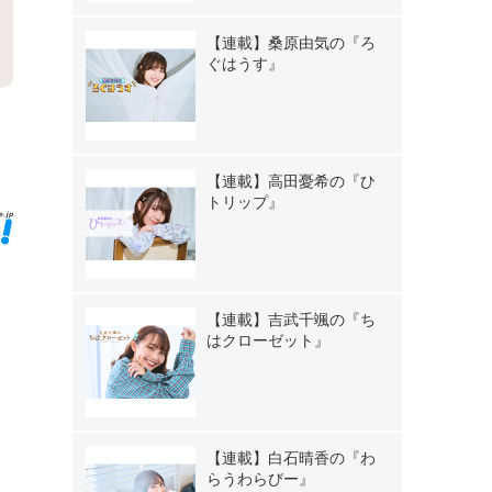
【連載】桑原由気の『ろ
ぐはうす』
》
【連載】高田憂希の『ひ
トリップ』
【連載】吉武千颯の『ち
はクローゼット』
【連載】白石晴香の『わ
らうわらびー』