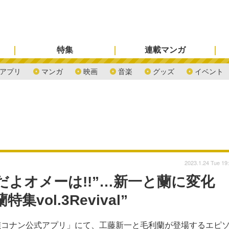
特集
連載マンガ
アプリ
マンガ
映画
音楽
グッズ
イベント
2023.1.24 Tue 19
だよオメーは!!”…新一と蘭に変化
vol.3Revival”
偵コナン公式アプリ」にて、工藤新一と毛利蘭が登場するエピ