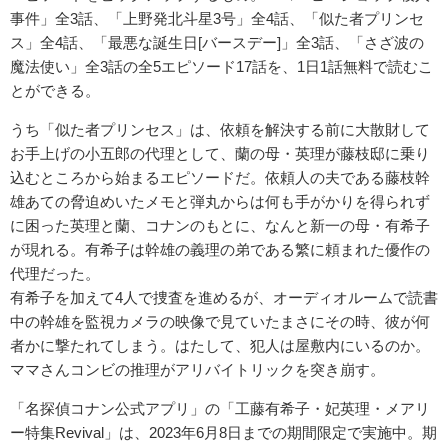
事件」全3話、「上野発北斗星3号」全4話、「似た者プリンセ
ス」全4話、「最悪な誕生日[バースデー]」全3話、「さざ波の
魔法使い」全3話の全5エピソード17話を、1日1話無料で読むこ
とができる。
うち「似た者プリンセス」は、依頼を解決する前に大散財して
お手上げの小五郎の代理として、蘭の母・英理が藤枝邸に乗り
込むところから始まるエピソードだ。依頼人の夫である藤枝幹
雄あての脅迫めいたメモと弾丸からは何も手がかりを得られず
に困った英理と蘭、コナンのもとに、なんと新一の母・有希子
が現れる。有希子は幹雄の義理の弟である繁に頼まれた優作の
代理だった。
有希子を加えて4人で捜査を進めるが、オーディオルームで読書
中の幹雄を監視カメラの映像で見ていたまさにその時、彼が何
者かに撃たれてしまう。はたして、犯人は屋敷内にいるのか。
ママさんコンビの推理がアリバイトリックを突き崩す。
「名探偵コナン公式アプリ」の「工藤有希子・妃英理・メアリ
ー特集Revival」は、2023年6月8日までの期間限定で実施中。期