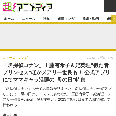
CL
ホーム
ニュース
特集
連載マンガ
番組・動画
連載
ニュース
ニュース一覧
アニメ
特集
ゲーム・アプリ
マンガ
特集一覧
カバー
連載マンガ
2023.5.10 Wed 17:06
ニュース
マンガ
映画
音楽
インタビュー
レポート
連載マンガ一覧
連載一覧
番組・動画
「名探偵コナン」工藤有希子＆妃英理“似た者
グッズ
イベント
プリンセス”ほかメアリー世良も！ 公式アプリ
ラキりす
番組・動画一覧
ラジオ
連載・ブログ
にてママキャラ活躍の“母の日”特集
声優
コスプレ
動画
連載・ブログ一覧
コラム
『名探偵コナン』の全ての情報が詰まった「名探偵コナン公式アプ
舞台
新帝スタ
リ」にて、母の日のシーズンにあわせた「工藤有希子・妃英理・メ
編集部ブログ・お知らせ
アリー特集Revival」が実施中だ。2023年6月8日までの期間限定で
行われる。
注目記事