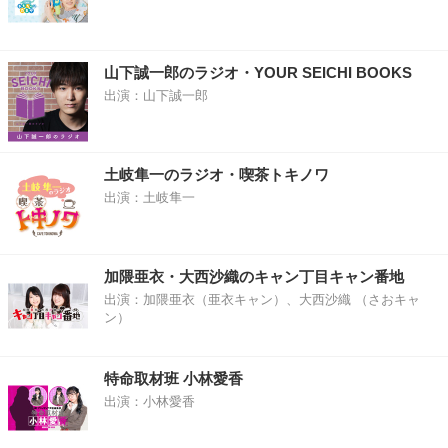
山下誠一郎のラジオ・YOUR SEICHI BOOKS
出演：山下誠一郎
土岐隼一のラジオ・喫茶トキノワ
出演：土岐隼一
加隈亜衣・大西沙織のキャン丁目キャン番地
出演：加隈亜衣（亜衣キャン）、大西沙織 （さおキャ
ン）
特命取材班 小林愛香
出演：小林愛香