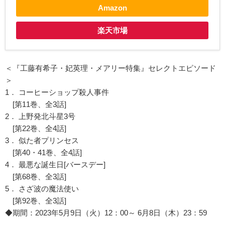
Amazon
楽天市場
＜『工藤有希子・妃英理・メアリー特集』セレクトエピソード
＞
1． コーヒーショップ殺人事件
[第11巻、全3話]
2． 上野発北斗星3号
[第22巻、全4話]
3． 似た者プリンセス
[第40・41巻、全4話]
4． 最悪な誕生日[バースデー]
[第68巻、全3話]
5． さざ波の魔法使い
[第92巻、全3話]
◆期間：2023年5月9日（火）12：00～ 6月8日（木）23：59