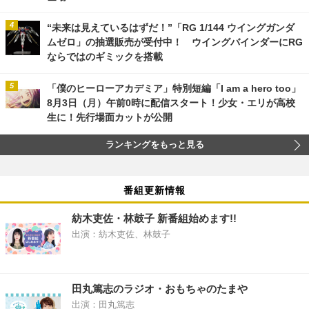
“未来は見えているはずだ！”「RG 1/144 ウイングガンダ
ムゼロ」の抽選販売が受付中！ ウイングバインダーにRG
ならではのギミックを搭載
「僕のヒーローアカデミア」特別短編「I am a hero too」
8月3日（月）午前0時に配信スタート！少女・エリが高校
生に！先行場面カットが公開
ランキングをもっと見る
番組更新情報
紡木吏佐・林鼓子 新番組始めます!!
出演：紡木吏佐、林鼓子
田丸篤志のラジオ・おもちゃのたまや
出演：田丸篤志