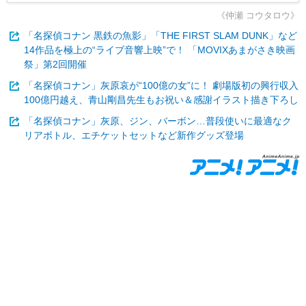
《仲瀬 コウタロウ》
「名探偵コナン 黒鉄の魚影」「THE FIRST SLAM DUNK」など
14作品を極上の“ライブ音響上映”で！ 「MOVIXあまがさき映画
祭」第2回開催
「名探偵コナン」灰原哀が“100億の女”に！ 劇場版初の興行収入
100億円越え、青山剛昌先生もお祝い＆感謝イラスト描き下ろし
「名探偵コナン」灰原、ジン、バーボン…普段使いに最適なク
リアボトル、エチケットセットなど新作グッズ登場