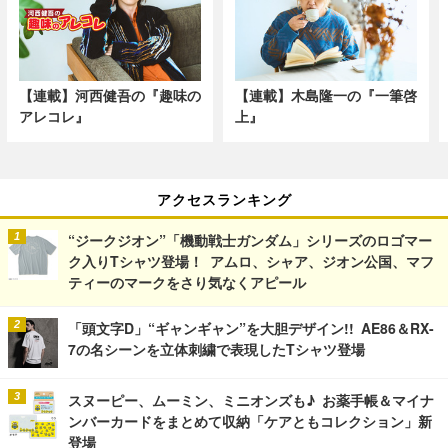
【連載】河西健吾の『趣味の
【連載】木島隆一の『一筆啓
アレコレ』
上』
アクセスランキング
“ジークジオン”「機動戦士ガンダム」シリーズのロゴマー
ク入りTシャツ登場！ アムロ、シャア、ジオン公国、マフ
ティーのマークをさり気なくアピール
「頭文字D」“ギャンギャン”を大胆デザイン!! AE86＆RX-
7の名シーンを立体刺繍で表現したTシャツ登場
スヌーピー、ムーミン、ミニオンズも♪ お薬手帳＆マイナ
ンバーカードをまとめて収納「ケアともコレクション」新
登場