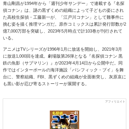
青山剛昌が1994年から「週刊少年サンデー」で連載する『名探
偵コナン』は、謎の黒ずくめの組織によって子どもの姿にされ
た高校生探偵・工藤新一が、「江戸川コナン」として難事件に
挑む姿を描く推理マンガだ。原作コミックスは累計発行部数が2
億7,000万部を突破し、2023年5月時点で計103巻が刊行されて
いる。
アニメはTVシリーズが1996年1月に放送を開始し、2021年3月
に放送1,000回を達成。劇場版第26弾となる『名探偵コナン 黒
鉄の魚影（サブマリン）』が2023年4月14日から公開中だ。同
作ではインターポールの海洋施設「パシフィック・ブイ」を舞
台に、警察組織、FBI、黒ずくめの組織が全面衝突し、灰原哀に
も黒い影が忍び寄るストーリーが展開する。