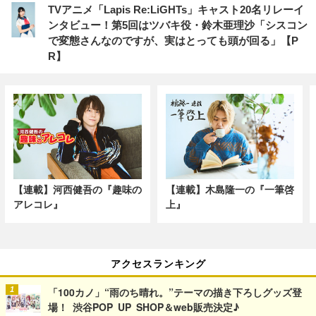
TVアニメ「Lapis Re:LiGHTs」キャスト20名リレーイ
ンタビュー！第5回はツバキ役・鈴木亜理沙「シスコン
で変態さんなのですが、実はとっても頭が回る」【P
R】
【連載】河西健吾の『趣味の
【連載】木島隆一の『一筆啓
アレコレ』
上』
アクセスランキング
「100カノ」“雨のち晴れ。”テーマの描き下ろしグッズ登
場！ 渋谷POP UP SHOP＆web販売決定♪