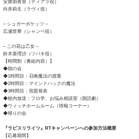
安齋由香里（ティアラ役）
向井莉生（ラヴィ役）
– シュガーポケッツ –
広瀬世華（シャンペ役）
– この花は乙女 –
鈴木亜理沙（ツバキ役）
【時間割（番組内容）】
◆朝の会
◆1時間目：召喚魔法の授業
◆2時間目：マインドハックの魔法
◆3時間目：宿題発表
◆校内放送：フロ学、お悩み相談室（朗読劇）
◆ウィッチホームルーム（情報コーナー）
◆帰りの会
『ラピスリライツ』RTキャンペーンへの参加方法概要
【応募期間】