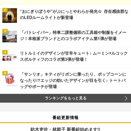
“おにぎりぼうや”がぷにっとやわらか発光☆ 存在感抜群な
のLEDルームライトが新登場
「パトレイバー」特車二課整備班の工具箱や制服をイメー
ジ！本格派ブランドとのコラボアイテム第1弾が登場
リトルミイのデザインが甘辛キュート♪ ムーミン×ルコック
スポルティフのコラボ第3弾が登場！
「サンリオ」キティがリボンに乗ったり、ポップコーンに
なったり!?エッジの効いたデザインが目を引く♪ トートバ
ッグやポーチが登場
ランキングをもっと見る
番組更新情報
紡木吏佐・林鼓子 新番組始めます!!