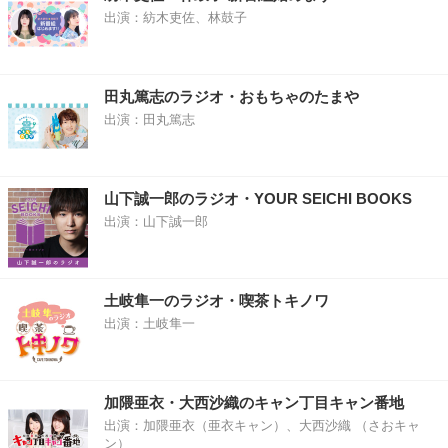
出演：紡木吏佐、林鼓子
田丸篤志のラジオ・おもちゃのたまや
出演：田丸篤志
山下誠一郎のラジオ・YOUR SEICHI BOOKS
出演：山下誠一郎
土岐隼一のラジオ・喫茶トキノワ
出演：土岐隼一
加隈亜衣・大西沙織のキャン丁目キャン番地
出演：加隈亜衣（亜衣キャン）、大西沙織 （さおキャ
ン）