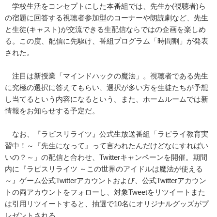
学校生活をコンセプトにした本番組では、先生か(視聴者)ら
の宿題に回答する視聴者参加型のコーナーや朗読劇など、先生
と生徒(キャスト)が交流できる生配信ならではの企画を楽しめ
る。この度、配信に先駆け、番組プログラム「時間割」が発表
された。
注目は新授業「マインドハックの魔法」。視聴者である先生
に究極の選択に答えてもらい、選択が多い方を生徒たちが予想
し当てるという内容になるという。また、ホームルームでは新
情報をお知らせする予定だ。
なお、『ラピスリライツ』公式生放送番組「ラピライ教育実
習中！～『先生になって』って言われたんだけどなにすればい
いの？～」の配信と合わせ、Twitterキャンペーンを開催。期間
内に『ラピスリライツ ～この世界のアイドルは魔法が使える
～』ゲーム公式Twitterアカウントおよび、公式Twitterアカウン
トの両アカウントをフォローし、対象Tweetをリツイートまた
は引用リツイートすると、抽選で10名にオリジナルグッズがプ
レゼントされる。