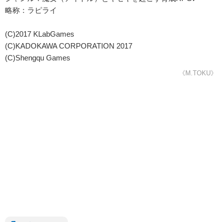
略称：ラピライ
(C)2017 KLabGames
(C)KADOKAWA CORPORATION 2017
(C)Shengqu Games
《M.TOKU》