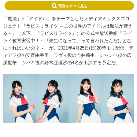
写真をすべて見る
「魔法」×「アイドル」をテーマとしたメディアミックスプロ
ジェクト『ラピスリライツ ～この世界のアイドルは魔法が使え
る～』（以下、『ラピスリライツ』）の公式生放送番組「ラピ
ライ教育実習中！～『先生になって』って言われたんだけどな
にすればいいの？～」が、2021年4月25日(日)20時より配信。テ
ィアラ役の安齋由香里、ラヴィ役の向井莉生、シャンペ役の広
瀬世華、ツバキ役の鈴木亜理沙の4名が出演する予定だ。