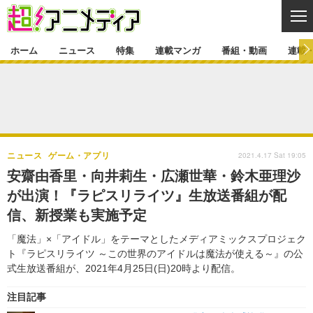
CL
ホーム
ニュース
特集
連載マンガ
番組・動画
連載
ニュース
ニュース一覧
アニメ
特集
ゲーム・アプリ
マンガ
特集一覧
カバー
連載マンガ
2021.4.17 Sat 19:05
ニュース
ゲーム・アプリ
映画
音楽
インタビュー
レポート
連載マンガ一覧
連載一覧
番組・動画
安齋由香里・向井莉生・広瀬世華・鈴木亜理沙
グッズ
イベント
が出演！『ラピスリライツ』生放送番組が配
ラキりす
番組・動画一覧
ラジオ
連載・ブログ
信、新授業も実施予定
声優
コスプレ
動画
連載・ブログ一覧
コラム
「魔法」×「アイドル」をテーマとしたメディアミックスプロジェク
舞台
新帝スタ
ト『ラピスリライツ ～この世界のアイドルは魔法が使える～』の公
編集部ブログ・お知らせ
式生放送番組が、2021年4月25日(日)20時より配信。
注目記事