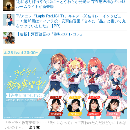
“おにぎりぼうや”がぷにっとやわらか発光☆ 存在感抜群なのLED
ルームライトが新登場
TVアニメ「Lapis Re:LiGHTs」キャスト20名リレーインタビュ
ー！第16回はティアラ役・安齋由香里「台本に『品』と書いて丸
をつけていました」【PR】
【連載】河西健吾の『趣味のアレコレ』
「ラピライ教育実習中！～『先生になって』って言われたんだけどなにすれば
いいの？～」
全 3 枚