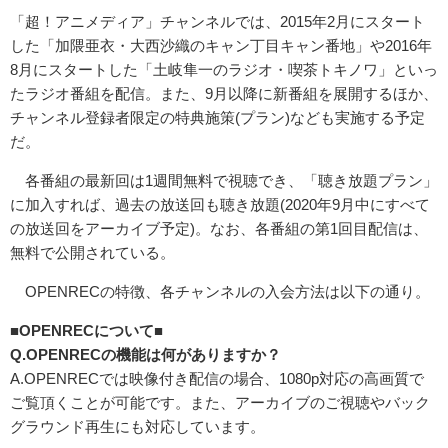
「超！アニメディア」チャンネルでは、2015年2月にスタート
した「加隈亜衣・大西沙織のキャン丁目キャン番地」や2016年
8月にスタートした「土岐隼一のラジオ・喫茶トキノワ」といっ
たラジオ番組を配信。また、9月以降に新番組を展開するほか、
チャンネル登録者限定の特典施策(プラン)なども実施する予定
だ。
各番組の最新回は1週間無料で視聴でき、「聴き放題プラン」
に加入すれば、過去の放送回も聴き放題(2020年9月中にすべて
の放送回をアーカイブ予定)。なお、各番組の第1回目配信は、
無料で公開されている。
OPENRECの特徴、各チャンネルの入会方法は以下の通り。
■OPENRECについて■
Q.OPENRECの機能は何がありますか？
A.OPENRECでは映像付き配信の場合、1080p対応の高画質で
ご覧頂くことが可能です。また、アーカイブのご視聴やバック
グラウンド再生にも対応しています。