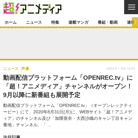
CL
ホーム
ニュース
特集
連載マンガ
番組・動画
連載
ニュース
ニュース一覧
アニメ
特集
ゲーム・アプリ
マンガ
特集一覧
カバー
連載マンガ
2020.9.1 Tue 18:00
ニュース
声優
映画
音楽
インタビュー
レポート
連載マンガ一覧
連載一覧
番組・動画
動画配信プラットフォーム「OPENREC.tv」に
グッズ
イベント
「超！アニメディア」チャンネルがオープン！
ラキりす
番組・動画一覧
ラジオ
連載・ブログ
9月以降に新番組も展開予定
声優
コスプレ
動画
連載・ブログ一覧
コラム
動画配信プラットフォーム「OPENREC.tv」（オープンレックティ
舞台
新帝スタ
ービー）にて、2020年8月31日(月)に、WEBサイト「超！アニメデ
編集部ブログ・お知らせ
ィア」のチャンネル及び「加隈亜衣・大西沙織のキャン丁目キャン
番地」チャンネル、「 …
注目記事