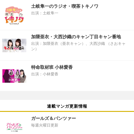
土岐隼一のラジオ・喫茶トキノワ
出演：土岐隼一
加隈亜衣・大西沙織のキャン丁目キャン番地
出演：加隈亜衣（亜衣キャン）、大西沙織 （さおキャ
ン）
特命取材班 小林愛香
出演：小林愛香
連載マンガ更新情報
ガールズ＆パンツァー
毎週火曜日更新