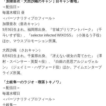
「加隈亜衣・大西沙織のキャン丁目キャン番地」
＜配信日＞
毎週木曜日 昼
＜パーソナリティプロフィール＞
加隈亜衣（亜衣キャン）
9月9日生まれ。福岡県出身。『甘城ブリリアントパーク』（千
斗いすず役）、『selector infected WIXOSS』（小湊るう子役）
ほか。マウスプロモーション所属。
大西沙織 （さおキャン）
8月6日生まれ。千葉県出身。『冴えない彼女の育てかた』（澤
村・スペンサー・英梨々役）、『白銀の意思アルジェヴォル
ン』（ジェイミー・ハザフォード役）ほか。アイムエンタープ
ライズ所属。
「土岐隼一のラジオ・喫茶トキノワ」
＜配信日＞
毎週水曜日
＜パーソナリティプロフィール＞
土岐隼一