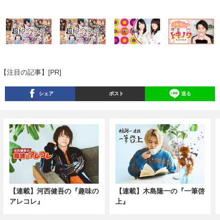
【注目の記事】[PR]
シェア
ポスト
送る
【連載】河西健吾の『趣味の
【連載】木島隆一の『一筆啓
アレコレ』
上』