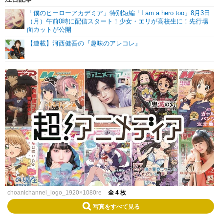
「僕のヒーローアカデミア」特別短編「I am a hero too」8月3日
（月）午前0時に配信スタート！少女・エリが高校生に！先行場
面カットが公開
【連載】河西健吾の『趣味のアレコレ』
choanichannel_logo_1920×1080re
全 4 枚
写真をすべて見る