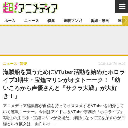
CL
ホーム
ニュース
特集
連載マンガ
番組・動画
連載
ニュース
ニュース一覧
アニメ
特集
ゲーム・アプリ
マンガ
特集一覧
カバー
連載マンガ
2020.4.24 Fri 19:00
ニュース
音楽
映画
音楽
インタビュー
レポート
連載マンガ一覧
連載一覧
番組・動画
海賊船を買うためにVTuber活動を始めたホロラ
グッズ
イベント
イブ3期生・宝鐘マリンがオタトーーク！「幼
ラキりす
番組・動画一覧
ラジオ
連載・ブログ
いころから声優さんと『サクラ大戦』が大好
声優
コスプレ
動画
連載・ブログ一覧
コラム
き！」
舞台
新帝スタ
編集部ブログ・お知らせ
アニメディア編集部が自信を持ってオススメするVTuberを紹介して
いく連載コーナー。今回はアイドル系VTuber事務所「ホロライブ」
3期生の注目株・宝鐘マリンが登場だ。海賊になって宝を探すのが目
標という彼女は、面白いオ …