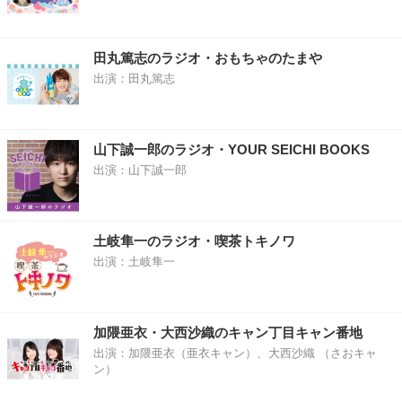
田丸篤志のラジオ・おもちゃのたまや
出演：田丸篤志
山下誠一郎のラジオ・YOUR SEICHI BOOKS
出演：山下誠一郎
土岐隼一のラジオ・喫茶トキノワ
出演：土岐隼一
加隈亜衣・大西沙織のキャン丁目キャン番地
出演：加隈亜衣（亜衣キャン）、大西沙織 （さおキャ
ン）