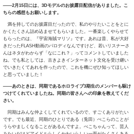
――2月15日には、3Dモデルのお披露目配信がありました。こ
ちらの感想もお願いします。
満を持してのお披露目だったので、私のやりたいことをとに
かくたくさん詰め込ませてもらいました。一番楽しくやらせて
もらったのは、『宇宙海賊マリソ』です。あれは昔、私が大好
きだったFLASH動画のパロディなんですけど、若いリスナーさ
んはネタがわからず「なにこれ？」ってコメントしていました
ね。でも私としては、古きよきインターネット文化を受け継い
でいきたくてあれを作ったので、これを機にぜひ知ってほしい
と思っていました！
――あのときは、同期であるホロライブ3期生のメンバーも駆け
つけてくれていましたね。同期の皆さんへの印象を教えてくだ
さい。
同期はみんな仲よくしてくれているので、すごくありがたい
です。でも最近、同期のひとりである（兎田）ぺこらのことが
うらやましくなることがあるんですよ。ぺこちゃんって、芸人
みたいだけどアイドルらしくかわいらしい一面がたくさんある