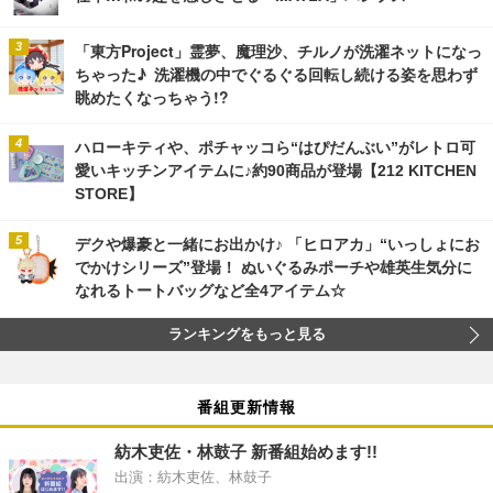
「東方Project」霊夢、魔理沙、チルノが洗濯ネットになっ
ちゃった♪ 洗濯機の中でぐるぐる回転し続ける姿を思わず
眺めたくなっちゃう!?
ハローキティや、ポチャッコら“はぴだんぶい”がレトロ可
愛いキッチンアイテムに♪約90商品が登場【212 KITCHEN
STORE】
デクや爆豪と一緒にお出かけ♪ 「ヒロアカ」“いっしょにお
でかけシリーズ”登場！ ぬいぐるみポーチや雄英生気分に
なれるトートバッグなど全4アイテム☆
ランキングをもっと見る
番組更新情報
紡木吏佐・林鼓子 新番組始めます!!
出演：紡木吏佐、林鼓子