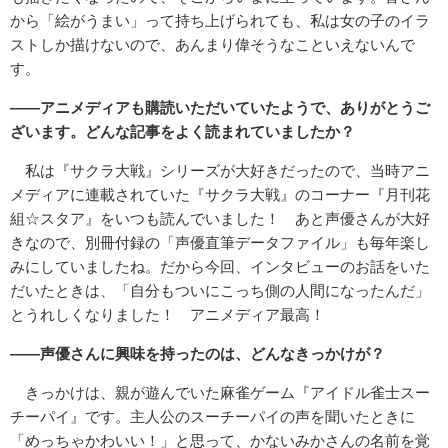
から「絵がうまい」って持ち上げられても、私は女の子のイラ
ストしか描けないので、あんまり偉そうなこといえないんで
す。
――アニメディアも購読いただいていたようで、ありがとうご
ざいます。どんな記事をよく読まれていましたか？
私は『サクラ大戦』シリーズが大好きだったので、当時アニ
メディアに連載されていた『サクラ大戦』のコーナー『月刊花
組☆スタア』をいつも読んでいました！ あと声優さんが大好
きなので、別冊付録の「声優直筆データファイル」も毎年楽し
みにしていましたね。だから今回、インタビューのお話をいた
だいたときは、「自分もついにこっち側の人間になったんだ」
とうれしくなりました！ アニメディア最高！
――声優さんに興味を持ったのは、どんなきっかけが？
きっかけは、親が遊んでいた麻雀ゲーム『アイドル雀士スー
チーパイ』です。主人公のスーチーパイの声を聞いたときに
「めっちゃかわいい！」と思って、かないみかさんの名前を覚