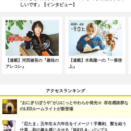
しいです」【インタビュー】
【連載】河西健吾の『趣味の
【連載】木島隆一の『一筆啓
アレコレ』
上』
アクセスランキング
“おにぎりぼうや”がぷにっとやわらか発光☆ 存在感抜群な
のLEDルームライトが新登場
「忍たま」五年生＆六年生をイメージ！手裏剣、髪を結う
仕草…和の趣を感じさせる「MAYLA」パンプス