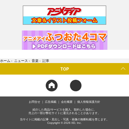
ホーム
›
ニュース
›
音楽
›
記事
TOP
お問合せ
広告掲載
会社概要
個人情報保護方針
紹介した商品/サービスを購入、契約した場合に、
売上の一部が弊社サイトに還元されることがあります。
当サイトに掲載の記事・見出し・写真・画像の無断転載を禁じます。
Copyright © 2026 IID, Inc.