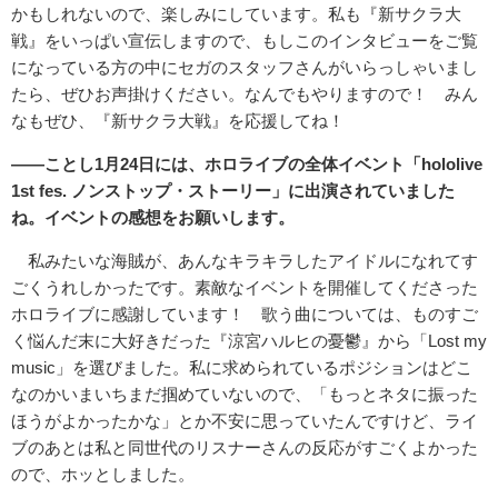
かもしれないので、楽しみにしています。私も『新サクラ大
戦』をいっぱい宣伝しますので、もしこのインタビューをご覧
になっている方の中にセガのスタッフさんがいらっしゃいまし
たら、ぜひお声掛けください。なんでもやりますので！ みん
なもぜひ、『新サクラ大戦』を応援してね！
――ことし1月24日には、ホロライブの全体イベント「hololive
1st fes. ノンストップ・ストーリー」に出演されていました
ね。イベントの感想をお願いします。
私みたいな海賊が、あんなキラキラしたアイドルになれてす
ごくうれしかったです。素敵なイベントを開催してくださった
ホロライブに感謝しています！ 歌う曲については、ものすご
く悩んだ末に大好きだった『涼宮ハルヒの憂鬱』から「Lost my
music」を選びました。私に求められているポジションはどこ
なのかいまいちまだ掴めていないので、「もっとネタに振った
ほうがよかったかな」とか不安に思っていたんですけど、ライ
ブのあとは私と同世代のリスナーさんの反応がすごくよかった
ので、ホッとしました。