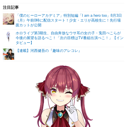
注目記事
「僕のヒーローアカデミア」特別短編「I am a hero too」8月3日
（月）午前0時に配信スタート！少女・エリが高校生に！先行場
面カットが公開
ホロライブ第3期生、自由奔放なウサ耳の女の子・兎田ぺこらが
今後の展望を語るぺこ！「次の目標はTV番組出演ぺこ！」【イン
タビュー】
【連載】河西健吾の『趣味のアレコレ』