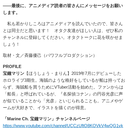
――最後に、アニメディア読者の皆さんにメッセージをお願い
します。
私も若かりしころはアニメディアを読んでいたので、皆さん
とは同士だと思います！ オタク友達がほしい人は、ぜひ私の
チャンネルに登録してください。オタクトークに花を咲かせま
しょう！
取材・文／斉藤優己（パワフルプロダクション）
PROFILE
宝鐘マリン
【ほうしょう・まりん】2019年7月にデビューした
ホロライブ3期生。海賊のような格好をしているが船は持ってお
らず、海賊船を買うためにVTuber活動を始めた。ファンからは
「船長」と呼ばれているが、『名探偵コナン』の円谷光彦に声
が似ていることから「光彦」といじられることも。アニメやゲ
ームが大好きで、イラストを描くのが得意。
「Marine Ch. 宝鐘マリン」チャンネルページ
https://www.youtube.com/channel/UCCzUftO8KOVkV4wQG1vk