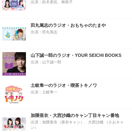
出演：紡木吏佐、林鼓子
田丸篤志のラジオ・おもちゃのたまや
出演：田丸篤志
山下誠一郎のラジオ・YOUR SEICHI BOOKS
出演：山下誠一郎
土岐隼一のラジオ・喫茶トキノワ
出演：土岐隼一
加隈亜衣・大西沙織のキャン丁目キャン番地
出演：加隈亜衣（亜衣キャン）、大西沙織 （さおキャ
ン）