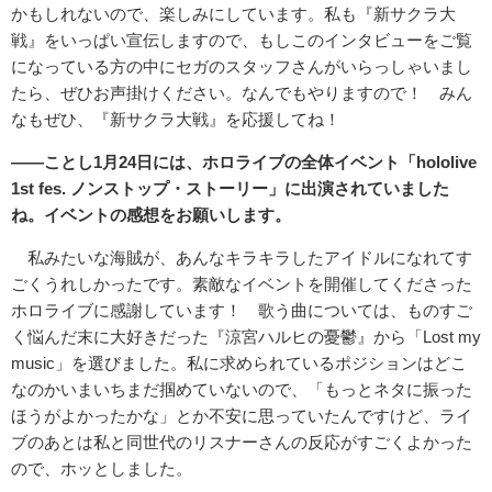
かもしれないので、楽しみにしています。私も『新サクラ大
戦』をいっぱい宣伝しますので、もしこのインタビューをご覧
になっている方の中にセガのスタッフさんがいらっしゃいまし
たら、ぜひお声掛けください。なんでもやりますので！ みん
なもぜひ、『新サクラ大戦』を応援してね！
――ことし1月24日には、ホロライブの全体イベント「hololive
1st fes. ノンストップ・ストーリー」に出演されていました
ね。イベントの感想をお願いします。
私みたいな海賊が、あんなキラキラしたアイドルになれてす
ごくうれしかったです。素敵なイベントを開催してくださった
ホロライブに感謝しています！ 歌う曲については、ものすご
く悩んだ末に大好きだった『涼宮ハルヒの憂鬱』から「Lost my
music」を選びました。私に求められているポジションはどこ
なのかいまいちまだ掴めていないので、「もっとネタに振った
ほうがよかったかな」とか不安に思っていたんですけど、ライ
ブのあとは私と同世代のリスナーさんの反応がすごくよかった
ので、ホッとしました。