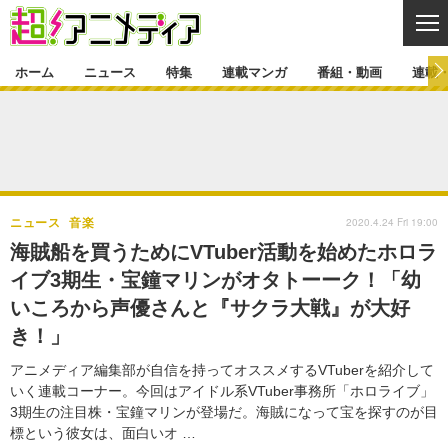
CL
ホーム
ニュース
特集
連載マンガ
番組・動画
連載
ニュース
ニュース一覧
アニメ
特集
ゲーム・アプリ
マンガ
特集一覧
カバー
連載マンガ
2020.4.24 Fri 19:00
ニュース
音楽
映画
音楽
インタビュー
レポート
連載マンガ一覧
連載一覧
番組・動画
海賊船を買うためにVTuber活動を始めたホロラ
グッズ
イベント
イブ3期生・宝鐘マリンがオタトーーク！「幼
ラキりす
番組・動画一覧
ラジオ
連載・ブログ
いころから声優さんと『サクラ大戦』が大好
声優
コスプレ
動画
連載・ブログ一覧
コラム
き！」
舞台
新帝スタ
編集部ブログ・お知らせ
アニメディア編集部が自信を持ってオススメするVTuberを紹介して
いく連載コーナー。今回はアイドル系VTuber事務所「ホロライブ」
3期生の注目株・宝鐘マリンが登場だ。海賊になって宝を探すのが目
標という彼女は、面白いオ …