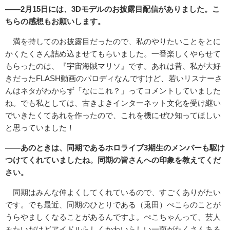
――2月15日には、3Dモデルのお披露目配信がありました。こ
ちらの感想もお願いします。
満を持してのお披露目だったので、私のやりたいことをとに
かくたくさん詰め込ませてもらいました。一番楽しくやらせて
もらったのは、『宇宙海賊マリソ』です。あれは昔、私が大好
きだったFLASH動画のパロディなんですけど、若いリスナーさ
んはネタがわからず「なにこれ？」ってコメントしていました
ね。でも私としては、古きよきインターネット文化を受け継い
でいきたくてあれを作ったので、これを機にぜひ知ってほしい
と思っていました！
――あのときは、同期であるホロライブ3期生のメンバーも駆け
つけてくれていましたね。同期の皆さんへの印象を教えてくだ
さい。
同期はみんな仲よくしてくれているので、すごくありがたい
です。でも最近、同期のひとりである（兎田）ぺこらのことが
うらやましくなることがあるんですよ。ぺこちゃんって、芸人
みたいだけどアイドルらしくかわいらしい一面がたくさんある