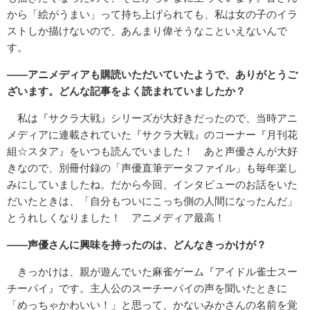
から「絵がうまい」って持ち上げられても、私は女の子のイラ
ストしか描けないので、あんまり偉そうなこといえないんで
す。
――アニメディアも購読いただいていたようで、ありがとうご
ざいます。どんな記事をよく読まれていましたか？
私は『サクラ大戦』シリーズが大好きだったので、当時アニ
メディアに連載されていた『サクラ大戦』のコーナー『月刊花
組☆スタア』をいつも読んでいました！ あと声優さんが大好
きなので、別冊付録の「声優直筆データファイル」も毎年楽し
みにしていましたね。だから今回、インタビューのお話をいた
だいたときは、「自分もついにこっち側の人間になったんだ」
とうれしくなりました！ アニメディア最高！
――声優さんに興味を持ったのは、どんなきっかけが？
きっかけは、親が遊んでいた麻雀ゲーム『アイドル雀士スー
チーパイ』です。主人公のスーチーパイの声を聞いたときに
「めっちゃかわいい！」と思って、かないみかさんの名前を覚