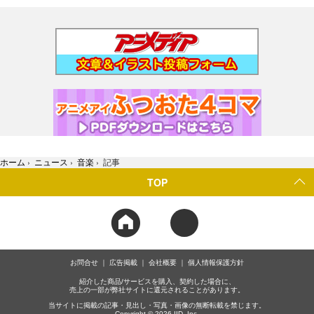
ホーム
›
ニュース
›
音楽
›
記事
TOP
お問合せ
広告掲載
会社概要
個人情報保護方針
紹介した商品/サービスを購入、契約した場合に、
売上の一部が弊社サイトに還元されることがあります。
当サイトに掲載の記事・見出し・写真・画像の無断転載を禁じます。
Copyright © 2026 IID, Inc.