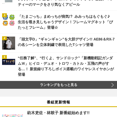
ティーのマークをさり気なくアピール
「たまごっち」まめっちが病気!? みみっちはもぐもぐ♪
生活を覗き見しちゃうデザイン！フレームマグネット「ぴ
たっとフレーム」登場☆
「頭文字D」“ギャンギャン”を大胆デザイン!! AE86＆RX-7
の名シーンを立体刺繍で表現したTシャツ登場
“任務了解”、“行くよ、サンドロック”「新機動戦記ガンダ
ムＷ」ヒイロ・デュオ・トロワ・カトル・五飛の声がす
る…！ 新規録り下ろしボイス搭載のワイヤレスイヤホンが
登場
ランキングをもっと見る
番組更新情報
紡木吏佐・林鼓子 新番組始めます!!