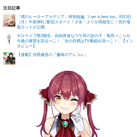
注目記事
「僕のヒーローアカデミア」特別短編「I am a hero too」8月3日
（月）午前0時に配信スタート！少女・エリが高校生に！先行場
面カットが公開
ホロライブ第3期生、自由奔放なウサ耳の女の子・兎田ぺこらが
今後の展望を語るぺこ！「次の目標はTV番組出演ぺこ！」【イン
タビュー】
【連載】河西健吾の『趣味のアレコレ』