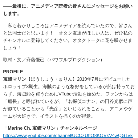
――最後に、アニメディア読者の皆さんにメッセージをお願い
します。
私も若かりしころはアニメディアを読んでいたので、皆さん
とは同士だと思います！ オタク友達がほしい人は、ぜひ私の
チャンネルに登録してください。オタクトークに花を咲かせま
しょう！
取材・文／斉藤優己（パワフルプロダクション）
PROFILE
宝鐘マリン
【ほうしょう・まりん】2019年7月にデビューした
ホロライブ3期生。海賊のような格好をしているが船は持ってお
らず、海賊船を買うためにVTuber活動を始めた。ファンからは
「船長」と呼ばれているが、『名探偵コナン』の円谷光彦に声
が似ていることから「光彦」といじられることも。アニメやゲ
ームが大好きで、イラストを描くのが得意。
「Marine Ch. 宝鐘マリン」チャンネルページ
https://www.youtube.com/channel/UCCzUftO8KOVkV4wQG1vk