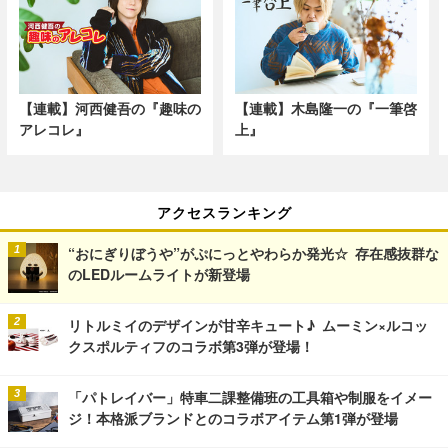
【連載】河西健吾の『趣味の
【連載】木島隆一の『一筆啓
アレコレ』
上』
アクセスランキング
“おにぎりぼうや”がぷにっとやわらか発光☆ 存在感抜群な
のLEDルームライトが新登場
リトルミイのデザインが甘辛キュート♪ ムーミン×ルコッ
クスポルティフのコラボ第3弾が登場！
「パトレイバー」特車二課整備班の工具箱や制服をイメー
ジ！本格派ブランドとのコラボアイテム第1弾が登場