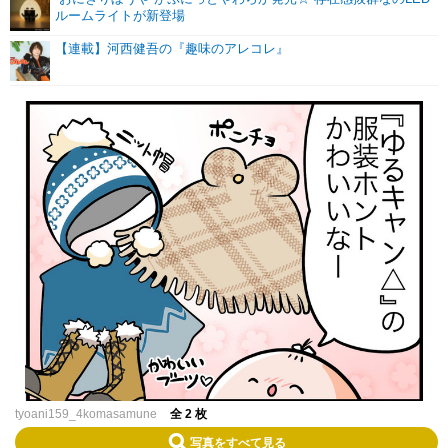
ルームライトが新登場
【連載】河西健吾の『趣味のアレコレ』
tyoani159_4komasamune
全 2 枚
写真をすべて見る