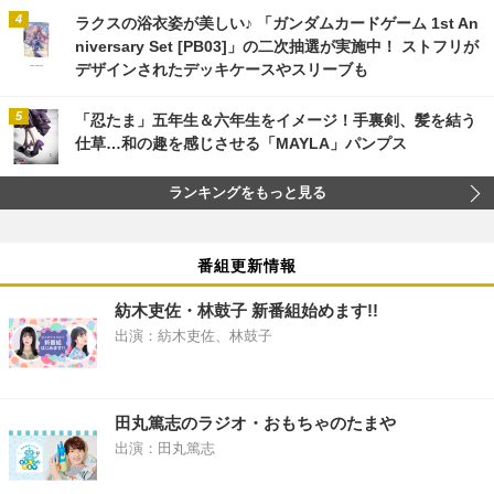
ラクスの浴衣姿が美しい♪ 「ガンダムカードゲーム 1st An
niversary Set [PB03]」の二次抽選が実施中！ ストフリが
デザインされたデッキケースやスリーブも
「忍たま」五年生＆六年生をイメージ！手裏剣、髪を結う
仕草…和の趣を感じさせる「MAYLA」パンプス
ランキングをもっと見る
番組更新情報
紡木吏佐・林鼓子 新番組始めます!!
出演：紡木吏佐、林鼓子
田丸篤志のラジオ・おもちゃのたまや
出演：田丸篤志