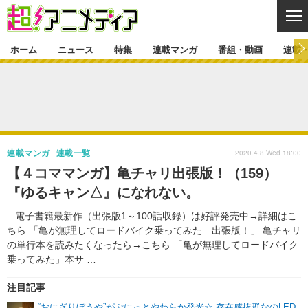
CL
ホーム
ニュース
特集
連載マンガ
番組・動画
連載
ニュース
ニュース一覧
アニメ
特集
ゲーム・アプリ
マンガ
特集一覧
カバー
連載マンガ
2020.4.8 Wed 18:00
連載マンガ
連載一覧
映画
音楽
インタビュー
レポート
連載マンガ一覧
連載一覧
番組・動画
【４コママンガ】亀チャリ出張版！（159）
グッズ
イベント
『ゆるキャン△』になれない。
ラキりす
番組・動画一覧
ラジオ
連載・ブログ
電子書籍最新作（出張版1～100話収録）は好評発売中→詳細はこ
声優
コスプレ
動画
連載・ブログ一覧
コラム
ちら 「亀が無理してロードバイク乗ってみた 出張版！」 亀チャリ
舞台
新帝スタ
の単行本を読みたくなったら→こちら 「亀が無理してロードバイク
編集部ブログ・お知らせ
乗ってみた」本サ …
注目記事
“おにぎりぼうや”がぷにっとやわらか発光☆ 存在感抜群なのLED