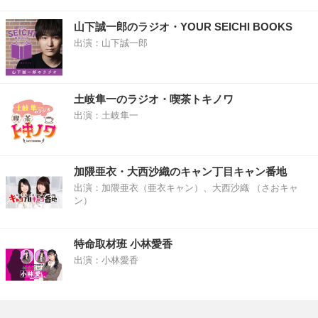
山下誠一郎のラジオ・YOUR SEICHI BOOKS
出演：山下誠一郎
土岐隼一のラジオ・喫茶トキノワ
出演：土岐隼一
加隈亜衣・大西沙織のキャン丁目キャン番地
出演：加隈亜衣（亜衣キャン）、大西沙織 （さおキャ
ン）
特命取材班 小林愛香
出演：小林愛香