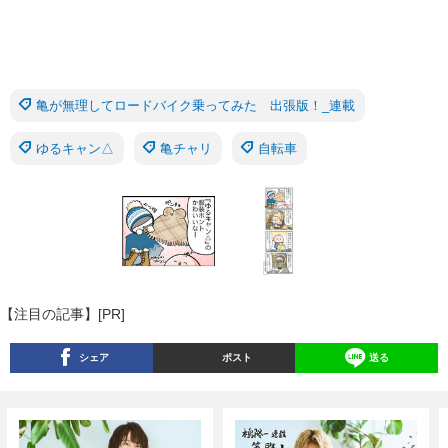
亀が無理してロードバイク乗ってみた 出張版！_連載
ゆるキャン△
亀チャリ
自転車
【注目の記事】[PR]
シェア
ポスト
送る