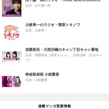
出演：山下誠一郎
土岐隼一のラジオ・喫茶トキノワ
出演：土岐隼一
加隈亜衣・大西沙織のキャン丁目キャン番地
出演：加隈亜衣（亜衣キャン）、大西沙織 （さおキャ
ン）
特命取材班 小林愛香
出演：小林愛香
連載マンガ更新情報