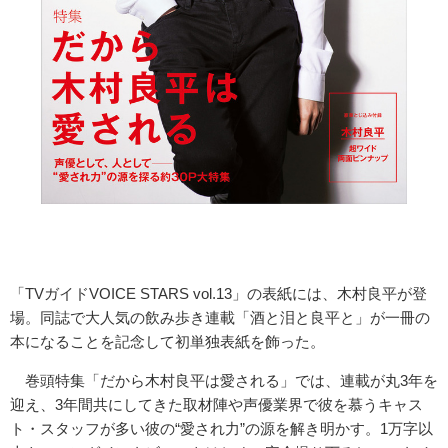
「TVガイドVOICE STARS vol.13」の表紙には、木村良平が登
場。同誌で大人気の飲み歩き連載「酒と泪と良平と」が一冊の
本になることを記念して初単独表紙を飾った。
巻頭特集「だから木村良平は愛される」では、連載が丸3年を
迎え、3年間共にしてきた取材陣や声優業界で彼を慕うキャス
ト・スタッフが多い彼の“愛され力”の源を解き明かす。1万字以