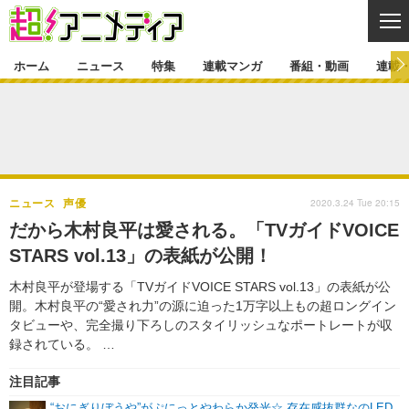
CL
ホーム
ニュース
特集
連載マンガ
番組・動画
連載
ニュース
ニュース一覧
アニメ
特集
ゲーム・アプリ
マンガ
特集一覧
カバー
連載マンガ
2020.3.24 Tue 20:15
ニュース
声優
映画
音楽
インタビュー
レポート
連載マンガ一覧
連載一覧
番組・動画
だから木村良平は愛される。「TVガイドVOICE
グッズ
イベント
STARS vol.13」の表紙が公開！
ラキりす
番組・動画一覧
ラジオ
連載・ブログ
木村良平が登場する「TVガイドVOICE STARS vol.13」の表紙が公
声優
コスプレ
動画
連載・ブログ一覧
コラム
開。木村良平の“愛され力”の源に迫った1万字以上もの超ロングイン
舞台
新帝スタ
タビューや、完全撮り下ろしのスタイリッシュなポートレートが収
編集部ブログ・お知らせ
録されている。 …
注目記事
“おにぎりぼうや”がぷにっとやわらか発光☆ 存在感抜群なのLED