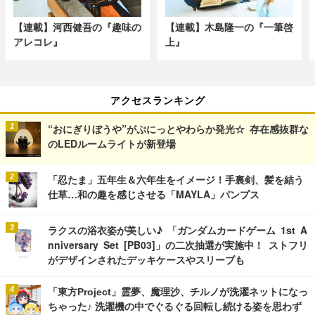
【連載】河西健吾の『趣味の
【連載】木島隆一の『一筆啓
アレコレ』
上』
アクセスランキング
“おにぎりぼうや”がぷにっとやわらか発光☆ 存在感抜群な
のLEDルームライトが新登場
「忍たま」五年生＆六年生をイメージ！手裏剣、髪を結う
仕草…和の趣を感じさせる「MAYLA」パンプス
ラクスの浴衣姿が美しい♪ 「ガンダムカードゲーム 1st A
nniversary Set [PB03]」の二次抽選が実施中！ ストフリ
がデザインされたデッキケースやスリーブも
「東方Project」霊夢、魔理沙、チルノが洗濯ネットになっ
ちゃった♪ 洗濯機の中でぐるぐる回転し続ける姿を思わず