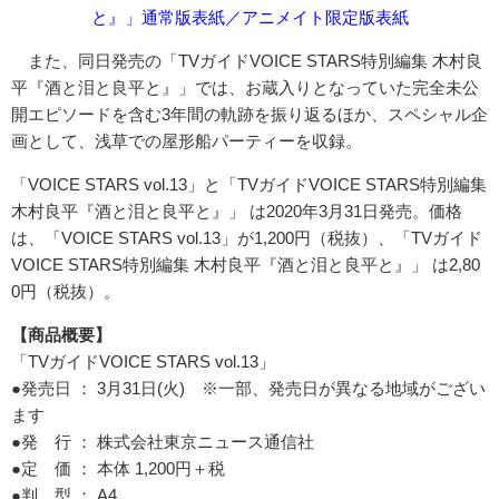
と』」通常版表紙／アニメイト限定版表紙
また、同日発売の「TVガイドVOICE STARS特別編集 木村良
平『酒と泪と良平と』」では、お蔵入りとなっていた完全未公
開エピソードを含む3年間の軌跡を振り返るほか、スペシャル企
画として、浅草での屋形船パーティーを収録。
「VOICE STARS vol.13」と「TVガイドVOICE STARS特別編集
木村良平『酒と泪と良平と』」 は2020年3月31日発売。価格
は、「VOICE STARS vol.13」が1,200円（税抜）、「TVガイド
VOICE STARS特別編集 木村良平『酒と泪と良平と』」 は2,80
0円（税抜）。
【商品概要】
「TVガイドVOICE STARS vol.13」
●発売日 ： 3月31日(火) ※一部、発売日が異なる地域がござい
ます
●発 行 ： 株式会社東京ニュース通信社
●定 価 ： 本体 1,200円＋税
●判 型 ： A4