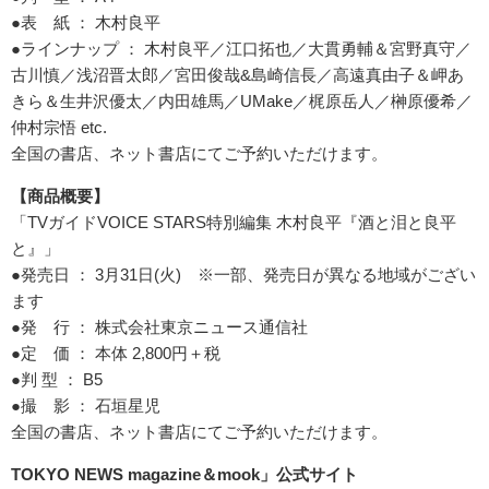
●表 紙 ： 木村良平
●ラインナップ ： 木村良平／江口拓也／大貫勇輔＆宮野真守／
古川慎／浅沼晋太郎／宮田俊哉&島崎信長／高遠真由子＆岬あ
きら＆生井沢優太／内田雄馬／UMake／梶原岳人／榊原優希／
仲村宗悟 etc.
全国の書店、ネット書店にてご予約いただけます。
【商品概要】
「TVガイドVOICE STARS特別編集 木村良平『酒と泪と良平
と』」
●発売日 ： 3月31日(火) ※一部、発売日が異なる地域がござい
ます
●発 行 ： 株式会社東京ニュース通信社
●定 価 ： 本体 2,800円＋税
●判 型 ： B5
●撮 影 ： 石垣星児
全国の書店、ネット書店にてご予約いただけます。
TOKYO NEWS magazine＆mook」公式サイト