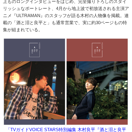
上ものロングインタビューをはじめ、完全撮り下ろしのスタイ
リッシュなポートレート、4月から地上波で初放送される主演ア
ニメ『ULTRAMAN』のスタッフが語る木村の人物像を掲載。連
載の「酒と泪と良平と」も通常営業で、実に約30ページもの特
集が組まれている。
「TVガイドVOICE STARS特別編集 木村良平『酒と泪と良平