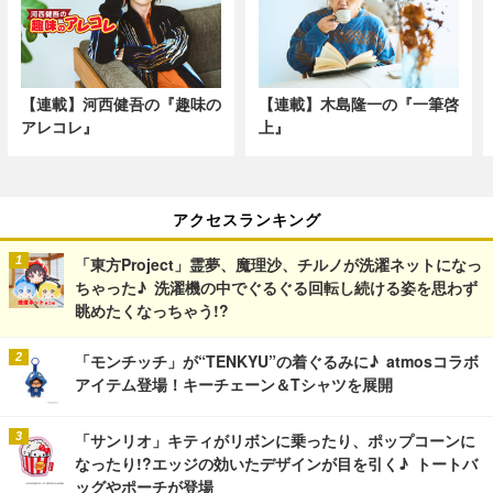
【連載】河西健吾の『趣味の
【連載】木島隆一の『一筆啓
アレコレ』
上』
アクセスランキング
「東方Project」霊夢、魔理沙、チルノが洗濯ネットになっ
ちゃった♪ 洗濯機の中でぐるぐる回転し続ける姿を思わず
眺めたくなっちゃう!?
「モンチッチ」が“TENKYU”の着ぐるみに♪ atmosコラボ
アイテム登場！キーチェーン＆Tシャツを展開
「サンリオ」キティがリボンに乗ったり、ポップコーンに
なったり!?エッジの効いたデザインが目を引く♪ トートバ
ッグやポーチが登場