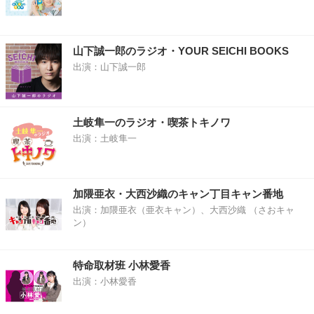
山下誠一郎のラジオ・YOUR SEICHI BOOKS
出演：山下誠一郎
土岐隼一のラジオ・喫茶トキノワ
出演：土岐隼一
加隈亜衣・大西沙織のキャン丁目キャン番地
出演：加隈亜衣（亜衣キャン）、大西沙織 （さおキャ
ン）
特命取材班 小林愛香
出演：小林愛香