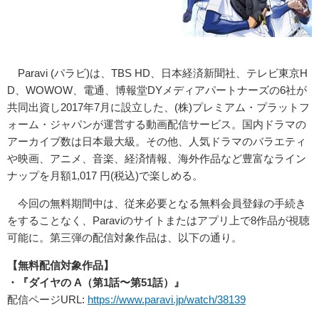
Paravi (パラビ)は、TBS HD、⽇本経済新聞社、テレビ東京H
D、WOWOW、電通、博報堂DYメディアパートナーズの6社が
共同出資し2017年7⽉に設⽴した、(株)プレミアム・プラットフ
ォーム・ジャパンが運営する動画配信サービス。国内ドラマの
アーカイブ数は⽇本最⼤級。その他、⼈気ドラマのバラエティ
や映画、アニメ、⾳楽、経済情報、海外作品など豊富なライン
ナップを⽉額1,017 円(税込)で楽しめる。
今回の無料期間中は、従来必要となる無料会員登録の⼿続き
をすることなく、Paraviのサイトまたはアプリ上で8作品が視聴
可能に。第三弾の配信対象作品は、以下の通り。
【無料配信対象作品】
・『ダイヤの A（第1話〜第51話）』
配信ページURL:
https://www.paravi.jp/watch/38139