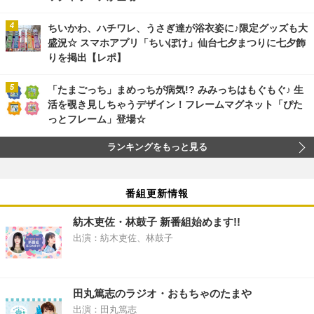
ちいかわ、ハチワレ、うさぎ達が浴衣姿に♪限定グッズも大
盛況☆ スマホアプリ「ちいぽけ」仙台七夕まつりに七夕飾
りを掲出【レポ】
「たまごっち」まめっちが病気!? みみっちはもぐもぐ♪ 生
活を覗き見しちゃうデザイン！フレームマグネット「ぴた
っとフレーム」登場☆
ランキングをもっと見る
番組更新情報
紡木吏佐・林鼓子 新番組始めます!!
出演：紡木吏佐、林鼓子
田丸篤志のラジオ・おもちゃのたまや
出演：田丸篤志