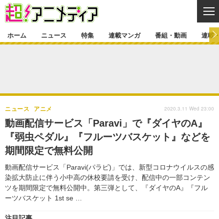
CL
ホーム
ニュース
特集
連載マンガ
番組・動画
連載
ニュース
ニュース一覧
アニメ
特集
ゲーム・アプリ
マンガ
特集一覧
カバー
連載マンガ
2020.3.11 Wed 23:00
ニュース
アニメ
映画
音楽
インタビュー
レポート
連載マンガ一覧
連載一覧
番組・動画
動画配信サービス「Paravi」で『ダイヤのA』
グッズ
イベント
『弱⾍ペダル』『フルーツバスケット』などを
ラキりす
番組・動画一覧
ラジオ
連載・ブログ
期間限定で無料公開
声優
コスプレ
動画
連載・ブログ一覧
コラム
動画配信サービス「Paravi(パラビ)」では、新型コロナウイルスの感
舞台
新帝スタ
染拡⼤防⽌に伴う⼩中⾼の休校要請を受け、配信中の⼀部コンテン
編集部ブログ・お知らせ
ツを期間限定で無料公開中。第三弾として、『ダイヤのA』『フル
ーツバスケット 1st se …
注目記事