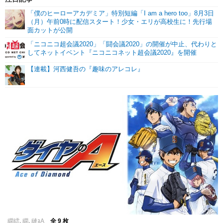
「僕のヒーローアカデミア」特別短編「I am a hero too」8月3日
（月）午前0時に配信スタート！少女・エリが高校生に！先行場
面カットが公開
「ニコニコ超会議2020」「闘会議2020」の開催が中止、代わりと
してネットイベント『ニコニコネット超会議2020』を開催
【連載】河西健吾の『趣味のアレコレ』
繝繧､繝､縺ｮA
全 9 枚