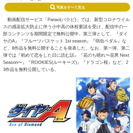
写真をすべて見る
動画配信サービス「Paravi(パラビ)」では、新型コロナウイル
スの感染拡⼤防⽌に伴う⼩中⾼の休校要請を受け、配信中の⼀
部コンテンツを期間限定で無料公開中。第三弾として、『ダイ
ヤのA』『フルーツバスケット 1st season』『弱⾍ペダル』な
ど、8作品を無料公開することを発表した。なお、第⼀弾、第⼆
弾では『初めて恋をした⽇に読む話』『花のち晴れ〜花男 Next
Season〜』『ROOKIES(ルーキーズ)』『ドラゴン桜』など、2
3作品を無料公開している。