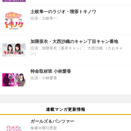
土岐隼一のラジオ・喫茶トキノワ
出演：土岐隼一
加隈亜衣・大西沙織のキャン丁目キャン番地
出演：加隈亜衣（亜衣キャン）、大西沙織 （さおキャ
ン）
特命取材班 小林愛香
出演：小林愛香
連載マンガ更新情報
ガールズ＆パンツァー
毎週火曜日更新