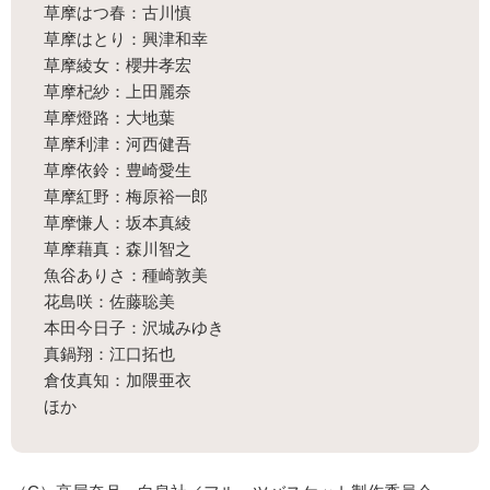
草摩はつ春：古川慎
草摩はとり：興津和幸
草摩綾女：櫻井孝宏
草摩杞紗：上田麗奈
草摩燈路：大地葉
草摩利津：河西健吾
草摩依鈴：豊崎愛生
草摩紅野：梅原裕一郎
草摩慊人：坂本真綾
草摩藉真：森川智之
魚谷ありさ：種崎敦美
花島咲：佐藤聡美
本田今日子：沢城みゆき
真鍋翔：江口拓也
倉伎真知：加隈亜衣
ほか