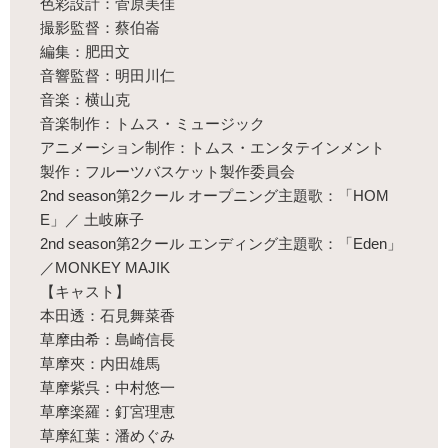
色彩設計：菅原美佳
撮影監督：蔡伯崙
編集：肥田文
音響監督：明田川仁
音楽：横山克
音楽制作：トムス・ミュージック
アニメーション制作：トムス・エンタテインメント
製作：フルーツバスケット製作委員会
2nd season第2クール オープニング主題歌：「HOM
E」／ 土岐麻子
2nd season第2クール エンディング主題歌：「Eden」
／MONKEY MAJIK
【キャスト】
本田透：石見舞菜香
草摩由希：島崎信長
草摩夾：内田雄馬
草摩紫呉：中村悠一
草摩楽羅：釘宮理恵
草摩紅葉：潘めぐみ