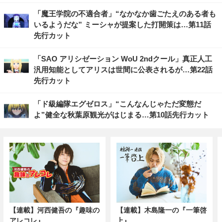
「魔王学院の不適合者」“なかなか歯ごたえのある者も
いるようだな” ミーシャが提案した打開策は…第11話
先行カット
「SAO アリシゼーション WoU 2ndクール」真正人工
汎用知能としてアリスは世間に公表されるが…第22話
先行カット
「ド級編隊エグゼロス」“こんなんじゃただ変態だ
よ”健全な秋葉原観光がはじまる…第10話先行カット
【連載】河西健吾の『趣味の
【連載】木島隆一の『一筆啓
アレコレ』
上』