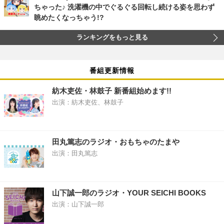
ちゃった♪ 洗濯機の中でぐるぐる回転し続ける姿を思わず
眺めたくなっちゃう!?
ランキングをもっと見る
番組更新情報
紡木吏佐・林鼓子 新番組始めます!!
出演：紡木吏佐、林鼓子
田丸篤志のラジオ・おもちゃのたまや
出演：田丸篤志
山下誠一郎のラジオ・YOUR SEICHI BOOKS
出演：山下誠一郎