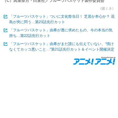
（C）高屋奈月・白泉社／フルーツバスケット製作委員会
《曙ミネ》
「フルーツバスケット」ついに文化祭当日！ 芝居か本心か？ 花
島が夾に問う…第23話先行カット
「フルーツバスケット」由希が透に求めたもの、今の本当の気
持ち…第22話先行カット
「フルーツバスケット」由希がまだ誰にも伝えていない、“情け
なくてカッコ悪いこと…”第21話先行カット＆イベント開催決定