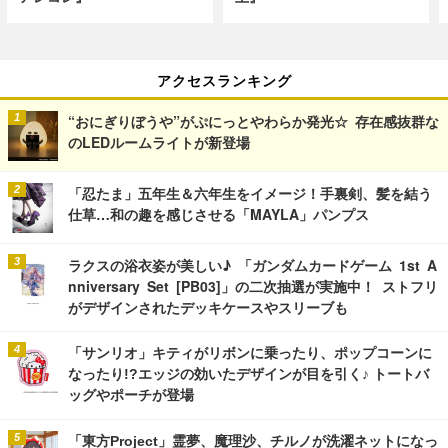
アクセスランキング
“おにぎりぼうや”がぷにっとやわらか発光☆ 存在感抜群な
のLEDルームライトが新登場
「忍たま」五年生＆六年生をイメージ！手裏剣、髪を結う
仕草…和の趣を感じさせる「MAYLA」パンプス
ラクスの浴衣姿が美しい♪ 「ガンダムカードゲーム 1st A
nniversary Set [PB03]」の二次抽選が実施中！ ストフリ
がデザインされたデッキケースやスリーブも
「サンリオ」キティがリボンに乗ったり、ポップコーンに
なったり!?エッジの効いたデザインが目を引く♪ トートバ
ッグやポーチが登場
「東方Project」霊夢、魔理沙、チルノが洗濯ネットになっ