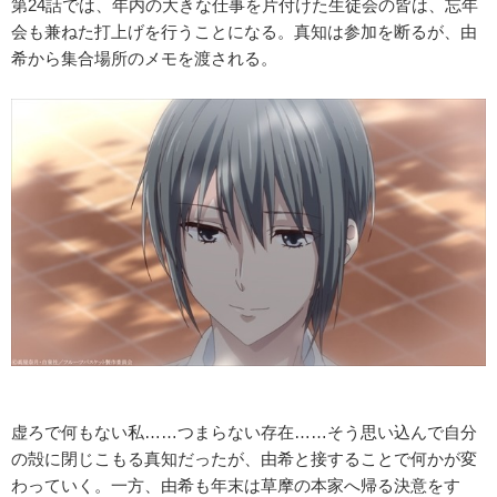
第24話では、年内の大きな仕事を片付けた生徒会の皆は、忘年
会も兼ねた打上げを行うことになる。真知は参加を断るが、由
希から集合場所のメモを渡される。
虚ろで何もない私……つまらない存在……そう思い込んで自分
の殻に閉じこもる真知だったが、由希と接することで何かが変
わっていく。一方、由希も年末は草摩の本家へ帰る決意をす