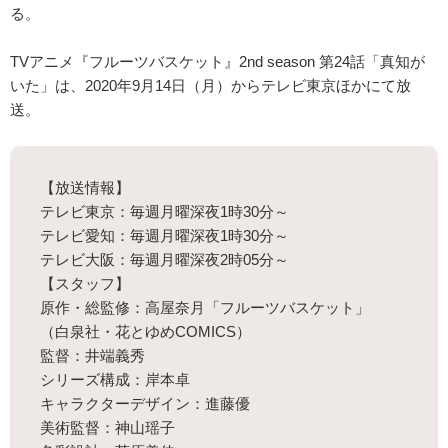
る。
TVアニメ『フルーツバスケット』2nd season 第24話「真知が
いた」は、2020年9月14日（月）からテレビ東京ほかにて放
送。
【放送情報】
テレビ東京：毎週月曜深夜1時30分～
テレビ愛知：毎週月曜深夜1時30分～
テレビ大阪：毎週月曜深夜2時05分～
【スタッフ】
原作・総監修：高屋奈月「フルーツバスケット」
（白泉社・花とゆめCOMICS）
監督：井端義秀
シリーズ構成：岸本卓
キャラクターデザイン：進藤優
美術監督：神山瑶子