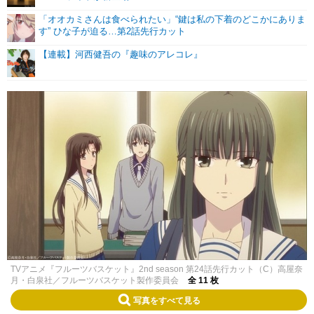
「オオカミさんは食べられたい」“鍵は私の下着のどこかにありま
す” ひな子が迫る…第2話先行カット
【連載】河西健吾の『趣味のアレコレ』
TVアニメ『フルーツバスケット』2nd season 第24話先行カット（C）高屋奈
月・白泉社／フルーツバスケット製作委員会
全 11 枚
写真をすべて見る