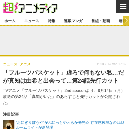
CL
ホーム
ニュース
特集
連載マンガ
番組・動画
連載
ニュース
ニュース一覧
アニメ
特集
ゲーム・アプリ
マンガ
特集一覧
カバー
連載マンガ
2020.9.14 Mon 17:05
ニュース
アニメ
映画
音楽
インタビュー
レポート
連載マンガ一覧
連載一覧
番組・動画
「フルーツバスケット」虚ろで何もない私…だ
グッズ
イベント
が真知は由希と出会って…第24話先行カット
ラキりす
番組・動画一覧
ラジオ
連載・ブログ
TVアニメ『フルーツバスケット』2nd seasonより、9月14日（月）
声優
コスプレ
動画
連載・ブログ一覧
コラム
放送の第24話「真知がいた」のあらすじと先行カットが公開され
舞台
新帝スタ
た。
編集部ブログ・お知らせ
注目記事
“おにぎりぼうや”がぷにっとやわらか発光☆ 存在感抜群なのLED
ルームライトが新登場