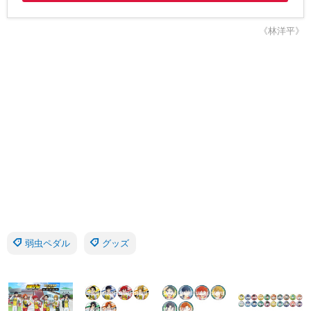
《林洋平》
弱虫ペダル
グッズ