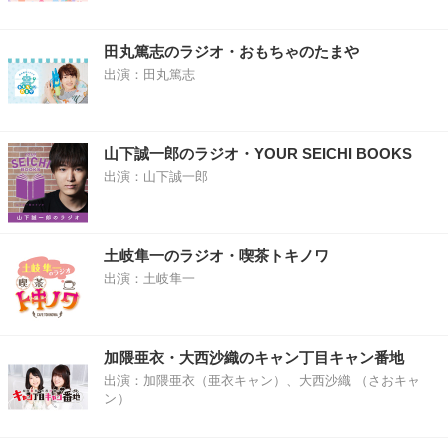
田丸篤志のラジオ・おもちゃのたまや
出演：田丸篤志
山下誠一郎のラジオ・YOUR SEICHI BOOKS
出演：山下誠一郎
土岐隼一のラジオ・喫茶トキノワ
出演：土岐隼一
加隈亜衣・大西沙織のキャン丁目キャン番地
出演：加隈亜衣（亜衣キャン）、大西沙織 （さおキャ
ン）