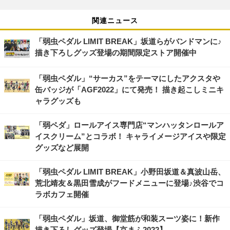
関連ニュース
「弱虫ペダル LIMIT BREAK」坂道らがバンドマンに♪
描き下ろしグッズ登場の期間限定ストア開催中
「弱虫ペダル」“サーカス”をテーマにしたアクスタや
缶バッジが「AGF2022」にて発売！ 描き起こしミニキ
ャラグッズも
「弱ペダ」ロールアイス専門店“マンハッタンロールア
イスクリーム”とコラボ！ キャライメージアイスや限定
グッズなど展開
「弱虫ペダル LIMIT BREAK」小野田坂道＆真波山岳、
荒北靖友＆黒田雪成がフードメニューに登場♪渋谷でコ
ラボカフェ開催
「弱虫ペダル」坂道、御堂筋が和装スーツ姿に！新作
描き下ろしグッズ登場【京まふ2022】