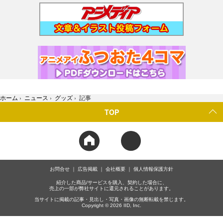
ホーム
›
ニュース
›
グッズ
›
記事
TOP
お問合せ
広告掲載
会社概要
個人情報保護方針
紹介した商品/サービスを購入、契約した場合に、
売上の一部が弊社サイトに還元されることがあります。
当サイトに掲載の記事・見出し・写真・画像の無断転載を禁じます。
Copyright © 2026 IID, Inc.