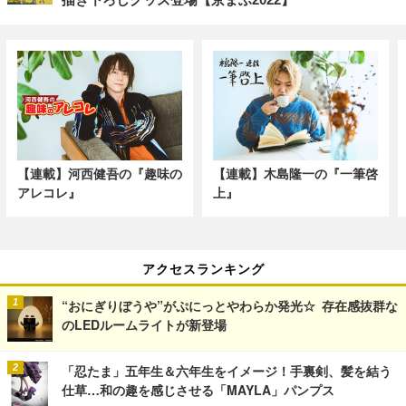
【連載】河西健吾の『趣味の
【連載】木島隆一の『一筆啓
アレコレ』
上』
アクセスランキング
“おにぎりぼうや”がぷにっとやわらか発光☆ 存在感抜群な
のLEDルームライトが新登場
「忍たま」五年生＆六年生をイメージ！手裏剣、髪を結う
仕草…和の趣を感じさせる「MAYLA」パンプス