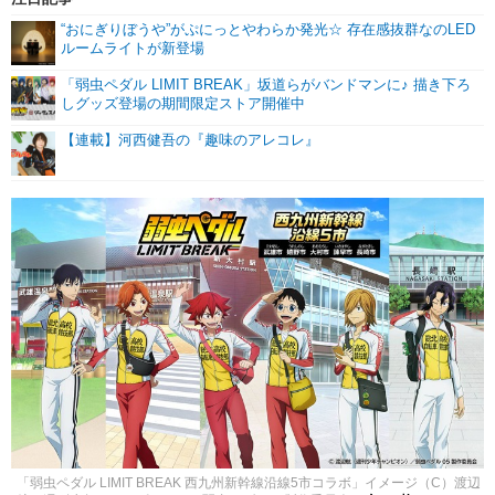
“おにぎりぼうや”がぷにっとやわらか発光☆ 存在感抜群なのLED
ルームライトが新登場
「弱虫ペダル LIMIT BREAK」坂道らがバンドマンに♪ 描き下ろ
しグッズ登場の期間限定ストア開催中
【連載】河西健吾の『趣味のアレコレ』
「弱虫ペダル LIMIT BREAK 西九州新幹線沿線5市コラボ」イメージ（C）渡辺