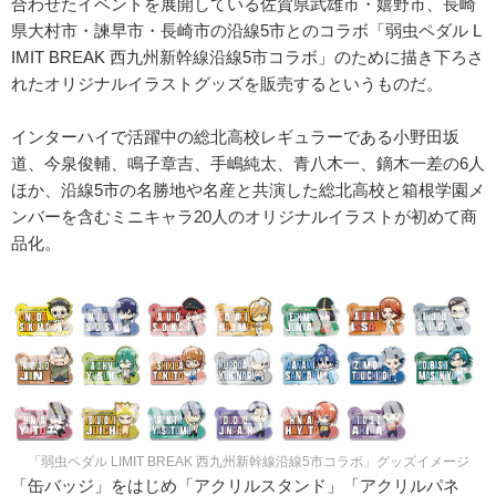
合わせたイベントを展開している佐賀県武雄市・嬉野市、長崎
県大村市・諫早市・長崎市の沿線5市とのコラボ「弱虫ペダル L
IMIT BREAK 西九州新幹線沿線5市コラボ」のために描き下ろさ
れたオリジナルイラストグッズを販売するというものだ。
インターハイで活躍中の総北高校レギュラーである小野田坂
道、今泉俊輔、鳴子章吉、手嶋純太、青八木一、鏑木一差の6人
ほか、沿線5市の名勝地や名産と共演した総北高校と箱根学園メ
ンバーを含むミニキャラ20人のオリジナルイラストが初めて商
品化。
「弱虫ペダル LIMIT BREAK 西九州新幹線沿線5市コラボ」グッズイメージ
「缶バッジ」をはじめ「アクリルスタンド」「アクリルパネ