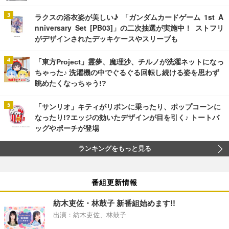
ラクスの浴衣姿が美しい♪ 「ガンダムカードゲーム 1st A
nniversary Set [PB03]」の二次抽選が実施中！ ストフリ
がデザインされたデッキケースやスリーブも
「東方Project」霊夢、魔理沙、チルノが洗濯ネットになっ
ちゃった♪ 洗濯機の中でぐるぐる回転し続ける姿を思わず
眺めたくなっちゃう!?
「サンリオ」キティがリボンに乗ったり、ポップコーンに
なったり!?エッジの効いたデザインが目を引く♪ トートバ
ッグやポーチが登場
ランキングをもっと見る
番組更新情報
紡木吏佐・林鼓子 新番組始めます!!
出演：紡木吏佐、林鼓子