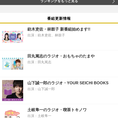
ランキングをもっと見る
番組更新情報
紡木吏佐・林鼓子 新番組始めます!!
出演：紡木吏佐、林鼓子
田丸篤志のラジオ・おもちゃのたまや
出演：田丸篤志
山下誠一郎のラジオ・YOUR SEICHI BOOKS
出演：山下誠一郎
土岐隼一のラジオ・喫茶トキノワ
出演：土岐隼一