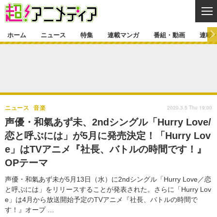
CL
ホーム
ニュース
特集
連載マンガ
番組・動画
連載
ニュース
ニュース一覧
アニメ
特集
ゲーム・アプリ
マンガ
特集一覧
カバー
連載マンガ
2020.3.5 Thu 19:00
ニュース
音楽
映画
音楽
インタビュー
レポート
連載マンガ一覧
連載一覧
番組・動画
声優・和氣あず未、2ndシングル「Hurry Love/
グッズ
イベント
恋と呼ぶには」が5月に発売決定！「Hurry Lov
ラキりす
番組・動画一覧
ラジオ
連載・ブログ
e」はTVアニメ『社長、バトルの時間です！』
声優
コスプレ
動画
連載・ブログ一覧
コラム
OPテーマ
舞台
新帝スタ
編集部ブログ・お知らせ
声優・和氣あず未が5月13日（水）に2ndシングル「Hurry Love／恋
と呼ぶには」をリリースすることが発表された。さらに「Hurry Lov
e」は4月から放送開始予定のTVアニメ『社長、バトルの時間で
す！』オープ …