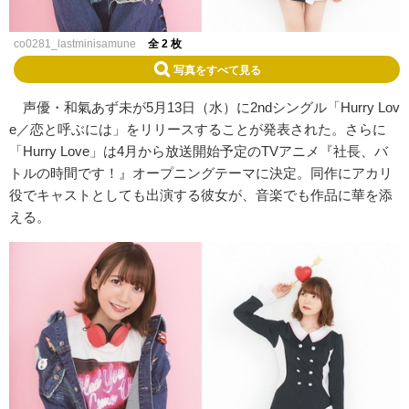
co0281_lastminisamune
全 2 枚
写真をすべて見る
声優・和氣あず未が5月13日（水）に2ndシングル「Hurry Lov
e／恋と呼ぶには」をリリースすることが発表された。さらに
「Hurry Love」は4月から放送開始予定のTVアニメ『社長、バ
トルの時間です！』オープニングテーマに決定。同作にアカリ
役でキャストとしても出演する彼女が、音楽でも作品に華を添
える。