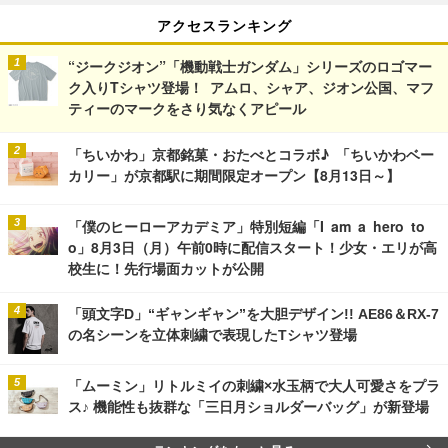
アクセスランキング
“ジークジオン”「機動戦士ガンダム」シリーズのロゴマー
ク入りTシャツ登場！ アムロ、シャア、ジオン公国、マフ
ティーのマークをさり気なくアピール
「ちいかわ」京都銘菓・おたべとコラボ♪ 「ちいかわベー
カリー」が京都駅に期間限定オープン【8月13日～】
「僕のヒーローアカデミア」特別短編「I am a hero to
o」8月3日（月）午前0時に配信スタート！少女・エリが高
校生に！先行場面カットが公開
「頭文字D」“ギャンギャン”を大胆デザイン!! AE86＆RX-7
の名シーンを立体刺繍で表現したTシャツ登場
「ムーミン」リトルミイの刺繍×水玉柄で大人可愛さをプラ
ス♪ 機能性も抜群な「三日月ショルダーバッグ」が新登場