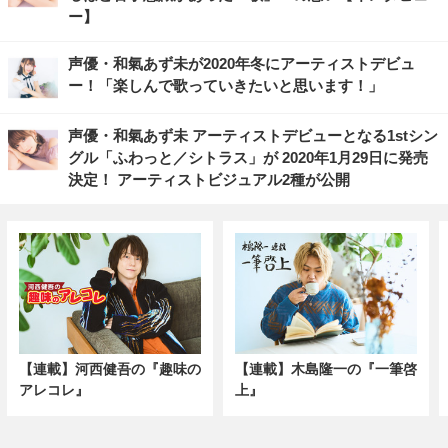
ー】
声優・和氣あず未が2020年冬にアーティストデビュ
ー！「楽しんで歌っていきたいと思います！」
声優・和氣あず未 アーティストデビューとなる1stシン
グル「ふわっと／シトラス」が 2020年1月29日に発売
決定！ アーティストビジュアル2種が公開
【連載】河西健吾の『趣味の
【連載】木島隆一の『一筆啓
アレコレ』
上』