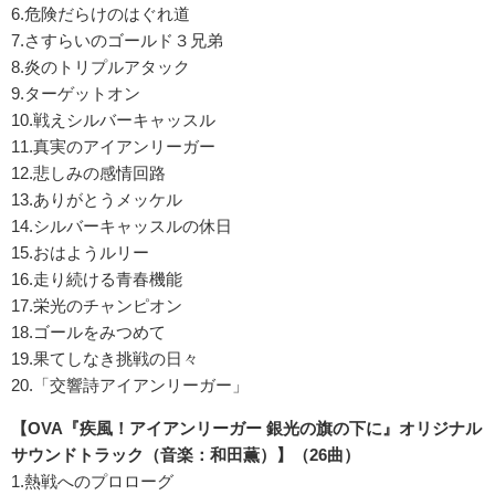
6.危険だらけのはぐれ道
7.さすらいのゴールド３兄弟
8.炎のトリプルアタック
9.ターゲットオン
10.戦えシルバーキャッスル
11.真実のアイアンリーガー
12.悲しみの感情回路
13.ありがとうメッケル
14.シルバーキャッスルの休日
15.おはようルリー
16.走り続ける青春機能
17.栄光のチャンピオン
18.ゴールをみつめて
19.果てしなき挑戦の日々
20.「交響詩アイアンリーガー」
【OVA『疾風！アイアンリーガー 銀光の旗の下に』オリジナル
サウンドトラック（音楽：和田薫）】（26曲）
1.熱戦へのプロローグ