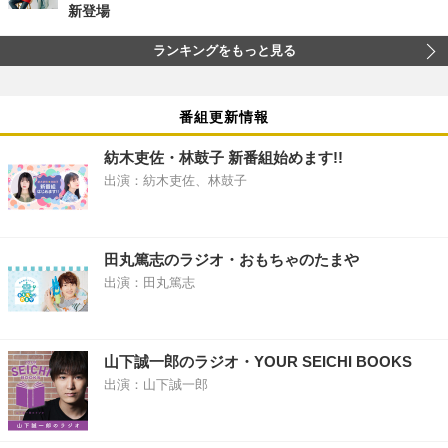
新登場
ランキングをもっと見る
番組更新情報
紡木吏佐・林鼓子 新番組始めます!!
出演：紡木吏佐、林鼓子
田丸篤志のラジオ・おもちゃのたまや
出演：田丸篤志
山下誠一郎のラジオ・YOUR SEICHI BOOKS
出演：山下誠一郎