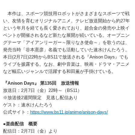
本作は、スポーツ競技用ロボットがさまざまなスポーツで戦
い、友情を育むオリジナルアニメ。テレビ放送開始から約27年
という年月を経ても長く愛されており、超合金の発売や上映イ
ベントが開催されるなど新たな展開が続いている。オープニン
グテーマ「アイアンリーガー～限りなき使命～」を歌うのは、
発売当時「谷本憲彦」名義でも活動していた速水けんたろう。
本日(2月7日)22時からBS11で放送される『Anison Days』でも
ライブを披露する。なお、劇中音楽は、映画・ドラマ・アニメ
など幅広いジャンルで活躍する和田薫が手掛けている。
『Anison Days』 第135回 放送情報
放送日：2月7日（金）22時～（BS11）
※放送後2週間限定 見逃し配信あり
ゲスト：速水けんたろう
公式サイト：
https://www.bs11.jp/anime/anison-days/
●楽曲配信 概要
配信日：2月7日（金）より