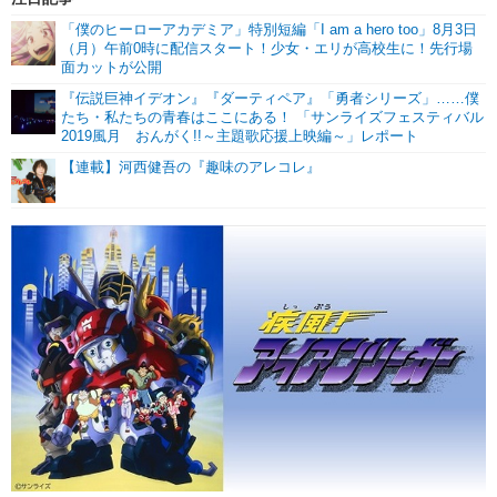
「僕のヒーローアカデミア」特別短編「I am a hero too」8月3日
（月）午前0時に配信スタート！少女・エリが高校生に！先行場
面カットが公開
『伝説巨神イデオン』『ダーティペア』「勇者シリーズ」……僕
たち・私たちの青春はここにある！ 「サンライズフェスティバル
2019風月 おんがく!!～主題歌応援上映編～」レポート
【連載】河西健吾の『趣味のアレコレ』