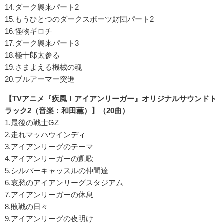
14.ダーク襲来パート2
15.もうひとつのダークスポーツ財団パート2
16.怪物ギロチ
17.ダーク襲来パート3
18.極十郎太参る
19.さまよえる機械の魂
20.ブルアーマー突進
【TVアニメ『疾風！アイアンリーガー』オリジナルサウンドト
ラック2（音楽：和田薫）】（20曲）
1.最後の戦士GZ
2.走れマッハウインディ
3.アイアンリーグのテーマ
4.アイアンリーガーの凱歌
5.シルバーキャッスルの仲間達
6.哀愁のアイアンリーグスタジアム
7.アイアンリーガーの休息
8.敗戦の日々
9.アイアンリーグの夜明け