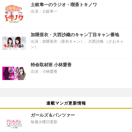
土岐隼一のラジオ・喫茶トキノワ
出演：土岐隼一
加隈亜衣・大西沙織のキャン丁目キャン番地
出演：加隈亜衣（亜衣キャン）、大西沙織 （さおキャ
ン）
特命取材班 小林愛香
出演：小林愛香
連載マンガ更新情報
ガールズ＆パンツァー
毎週火曜日更新