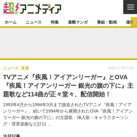
CL
ホーム
ニュース
特集
連載マンガ
番組・動画
連載
ニュース
ニュース一覧
アニメ
特集
ゲーム・アプリ
マンガ
特集一覧
カバー
連載マンガ
2020.2.7 Fri 17:00
ニュース
音楽
映画
音楽
インタビュー
レポート
連載マンガ一覧
連載一覧
番組・動画
TVアニメ『疾風！アイアンリーガー』とOVA
グッズ
イベント
『疾風！アイアンリーガー 銀光の旗の下に』主
ラキりす
番組・動画一覧
ラジオ
連載・ブログ
題歌など114曲が正々堂々、配信開始！
声優
コスプレ
動画
連載・ブログ一覧
コラム
1993年4月から1994年3月まで放送されたTVアニメ『疾風！アイア
舞台
新帝スタ
ンリーガー』、続いて1994年から展開されたOVA『疾風！アイアン
編集部ブログ・お知らせ
リーガー 銀光の旗の下に』の主題歌・挿入歌・キャラクターソン
グ・背景楽曲など計11 …
注目記事