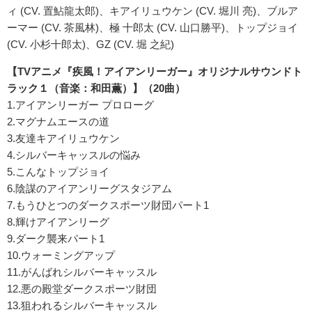
ィ (CV. 置鮎龍太郎)、キアイリュウケン (CV. 堀川 亮)、ブルア
ーマー (CV. 茶風林)、極 十郎太 (CV. 山口勝平)、トップジョイ
(CV. 小杉十郎太)、GZ (CV. 堀 之紀)
【TVアニメ『疾風！アイアンリーガー』オリジナルサウンドト
ラック１（音楽：和田薫）】（20曲）
1.アイアンリーガー プロローグ
2.マグナムエースの道
3.友達キアイリュウケン
4.シルバーキャッスルの悩み
5.こんなトップジョイ
6.陰謀のアイアンリーグスタジアム
7.もうひとつのダークスポーツ財団パート1
8.輝けアイアンリーグ
9.ダーク襲来パート1
10.ウォーミングアップ
11.がんばれシルバーキャッスル
12.悪の殿堂ダークスポーツ財団
13.狙われるシルバーキャッスル