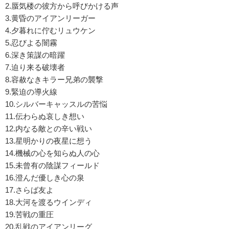
2.蜃気楼の彼方から呼びかける声
3.黄昏のアイアンリーガー
4.夕暮れに佇むリュウケン
5.忍びよる闇霧
6.深き策謀の暗躍
7.迫り来る破壊者
8.容赦なきキラー兄弟の襲撃
9.緊迫の導火線
10.シルバーキャッスルの苦悩
11.伝わらぬ哀しき想い
12.内なる敵との辛い戦い
13.星明かりの夜星に想う
14.機械の心を知らぬ人の心
15.未曾有の陰謀フィールド
16.澄んだ優しき心の泉
17.さらば友よ
18.大河を渡るウインディ
19.苦戦の重圧
20.乱戦のアイアンリーグ