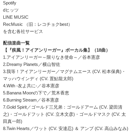
Spotify
dヒッツ
LINE MUSIC
RecMusic （旧：レコチョクbest）
を含む各社サービス
配信楽曲一覧
【『疾風！アイアンリーガー』ボーカル集】（18曲）
1.アイアンリーガー～限りなき使命～／谷本憲彦
2.Dreamy Planets／横山智佐
3.我等！アイアンリーガー／マグナムエース (CV. 松本保典)・
マッハウインディ (CV. 置鮎龍太郎)
4.With -友よ共に-／谷本憲彦
5.Banana Moonの下で／荒木香恵
6.Burning Stream／谷本憲彦
7.Gold Spirit／ゴールド三兄弟：ゴールドアーム (CV. 梁田清
之)・ゴールドフット (CV. 立木文彦)・ゴールドマスク (CV. 太
田真一郎)
8.Twin Hearts／ワット (CV. 安達忍) ＆ アンプ (CV. 高山みなみ)