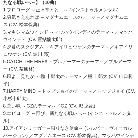
たなる戦いへ～】（10曲）
1.プロローグ ～正々堂々と…～ (インストゥルメンタル)
2.勇気さえあれば ～マグナムエースのテーマ～／マグナムエー
ス (CV. 松本保典)
3.マキシマムウインド ～マッハウインディのテーマ～／マッハ
ウインディ (CV. 置鮎龍太郎)
4.夕暮のスタジアム ～キアイリュウケンのテーマ～／キアイリ
ュウケン (CV. 堀川 亮)
5.CATCH THE FIRE!! ～ブルアーマーのテーマ～／ブルアーマ
ー (CV. 茶風林)
6.風よ、見たか ～極 十郎太のテーマ～／極 十郎太 (CV. 山口勝
平)
7.HAPPY MIND ～トップジョイのテーマ～／トップジョイ (CV.
小杉十郎太)
8.蒼い魂 ～GZのテーマ～／GZ (CV. 堀 之紀)
9.エピローグ ～再び、新たなる戦いへ～ (インストゥルメンタ
ル)
10.アイアンリーガー～限りなき使命～ (シルバー・ヴォーカル
バージョン) ／マグナムエース (CV. 松本保典)、マッハウインデ