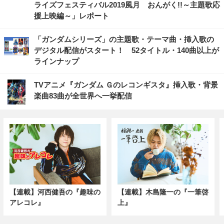
ライズフェスティバル2019風月 おんがく!!～主題歌応
援上映編～」レポート
「ガンダムシリーズ」の主題歌・テーマ曲・挿入歌の
デジタル配信がスタート！ 52タイトル・140曲以上が
ラインナップ
TVアニメ『ガンダム Ｇのレコンギスタ』挿入歌・背景
楽曲83曲が全世界へ一挙配信
【連載】河西健吾の『趣味の
【連載】木島隆一の『一筆啓
アレコレ』
上』