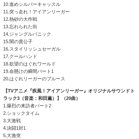
10.進めシルバーキャッスル
11.突っ走れ！アイアンリーガー
12.熱砂の大作戦
13.忘れられた街
14.ジャングルパニック
15.闇の貴公子
16.スタイリッシュセーガル
17.クールハンド
18.欲望のはぐれワールド
19.命懸けの瞬間パート1
20.はぐれリーガーのブルース
【TVアニメ『疾風！アイアンリーガー』オリジナルサウンドト
ラック3（音楽：和田薫）】（20曲）
1.爆烈の来訪者パート2
2.ショックタイム
3.大激戦
4.決闘1対1
5.大激突