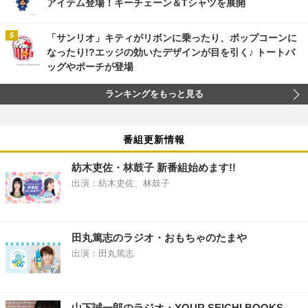
アイテム登場！キーチェーン＆Tシャツを展開
「サンリオ」キティがリボンに乗ったり、ポップコーンに
なったり!?エッジの効いたデザインが目を引く♪ トートバ
ッグやポーチが登場
ランキングをもっと見る
番組更新情報
紡木吏佐・林鼓子 新番組始めます!!
出演：紡木吏佐、林鼓子
田丸篤志のラジオ・おもちゃのたまや
出演：田丸篤志
山下誠一郎のラジオ・YOUR SEICHI BOOKS