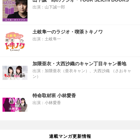
出演：山下誠一郎
土岐隼一のラジオ・喫茶トキノワ
出演：土岐隼一
加隈亜衣・大西沙織のキャン丁目キャン番地
出演：加隈亜衣（亜衣キャン）、大西沙織 （さおキャ
ン）
特命取材班 小林愛香
出演：小林愛香
連載マンガ更新情報