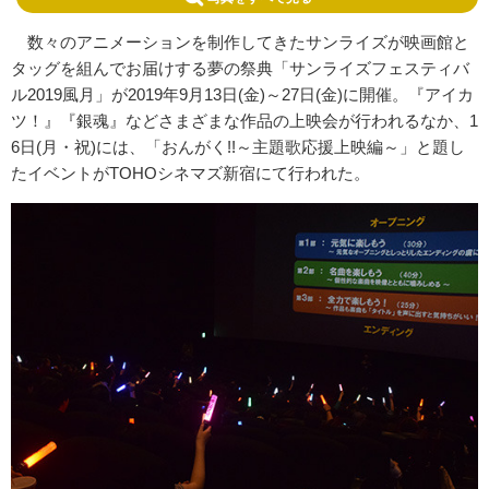
数々のアニメーションを制作してきたサンライズが映画館と
タッグを組んでお届けする夢の祭典「サンライズフェスティバ
ル2019風月」が2019年9月13日(金)～27日(金)に開催。『アイカ
ツ！』『銀魂』などさまざまな作品の上映会が行われるなか、1
6日(月・祝)には、「おんがく!!～主題歌応援上映編～」と題し
たイベントがTOHOシネマズ新宿にて行われた。