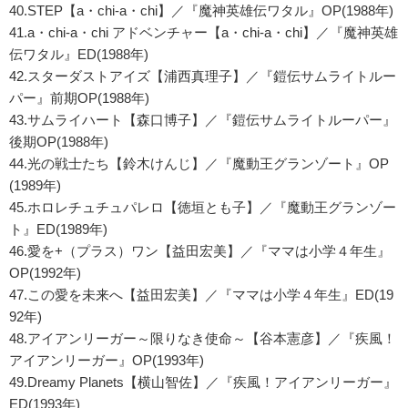
40.STEP【a・chi-a・chi】／『魔神英雄伝ワタル』OP(1988年)
41.a・chi-a・chi アドベンチャー【a・chi-a・chi】／『魔神英雄
伝ワタル』ED(1988年)
42.スターダストアイズ【浦西真理子】／『鎧伝サムライトルー
パー』前期OP(1988年)
43.サムライハート【森口博子】／『鎧伝サムライトルーパー』
後期OP(1988年)
44.光の戦士たち【鈴木けんじ】／『魔動王グランゾート』OP
(1989年)
45.ホロレチュチュパレロ【徳垣とも子】／『魔動王グランゾー
ト』ED(1989年)
46.愛を+（プラス）ワン【益田宏美】／『ママは小学４年生』
OP(1992年)
47.この愛を未来へ【益田宏美】／『ママは小学４年生』ED(19
92年)
48.アイアンリーガー～限りなき使命～【谷本憲彦】／『疾風！
アイアンリーガー』OP(1993年)
49.Dreamy Planets【横山智佐】／『疾風！アイアンリーガー』
ED(1993年)