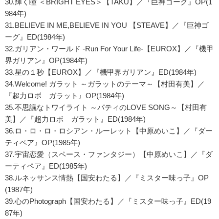
30.輝く瞳 ＜BRIGHT EYES＞【TAKU】／『巨神ゴーグ』OP(1
984年)
31.BELIEVE IN ME,BELIEVE IN YOU 【STEAVE】／『巨神ゴ
ーグ』ED(1984年)
32.ガリアン・ワールド -Run For Your Life-【EUROX】／『機甲
界ガリアン』OP(1984年)
33.星の１秒【EUROX】／『機甲界ガリアン』ED(1984年)
34.Welcome! ガラット ～ガラットのテーマ～【村田有美】／
『超力ロボ ガラット』OP(1984年)
35.不思議なトワイライト ～パティのLOVE SONG～【村田有
美】／『超力ロボ ガラット』ED(1984年)
36.ロ・ロ・ロ・ロシアン・ルーレット【中原めいこ】／『ダー
ティペア』OP(1985年)
37.宇宙恋愛（スペース・ファンタジー）【中原めいこ】／『ダ
ーティペア』ED(1985年)
38.ルネッサンス情熱【国安わたる】／『ミスター味っ子』OP
(1987年)
39.心のPhotograph【国安わたる】／『ミスター味っ子』ED(19
87年)