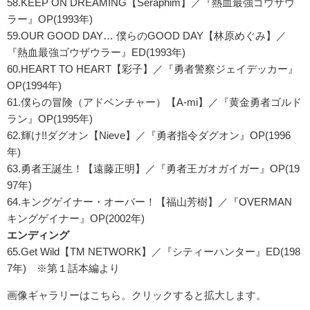
58.KEEP ON DREAMING【Seraphim】／『熱血最強ゴウザウ
ラー』OP(1993年)
59.OUR GOOD DAY… 僕らのGOOD DAY【林原めぐみ】／
『熱血最強ゴウザウラー』ED(1993年)
60.HEART TO HEART【彩子】／『勇者警察ジェイデッカー』
OP(1994年)
61.僕らの冒険（アドベンチャー）【A-mi】／『黄金勇者ゴルド
ラン』OP(1995年)
62.輝け!!ダグオン【Nieve】／『勇者指令ダグオン』OP(1996
年)
63.勇者王誕生！【遠藤正明】／『勇者王ガオガイガー』OP(19
97年)
64.キングゲイナー・オーバー！【福山芳樹】／『OVERMAN
キングゲイナー』OP(2002年)
エンディング
65.Get Wild【TM NETWORK】／『シティーハンター』ED(198
7年) ※第１話本編より
画像ギャラリーはこちら。クリックすると拡大します。