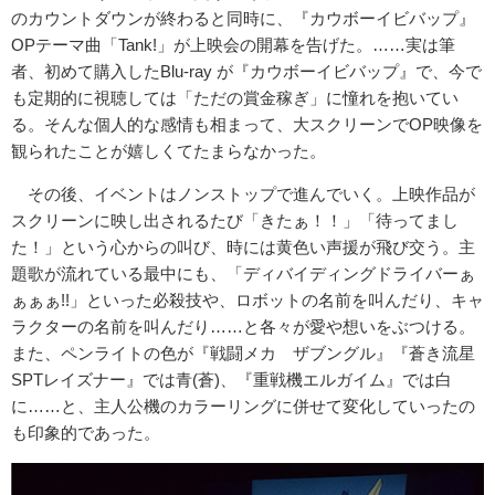
のカウントダウンが終わると同時に、『カウボーイビバップ』
OPテーマ曲「Tank!」が上映会の開幕を告げた。……実は筆
者、初めて購入したBlu-ray が『カウボーイビバップ』で、今で
も定期的に視聴しては「ただの賞金稼ぎ」に憧れを抱いてい
る。そんな個人的な感情も相まって、大スクリーンでOP映像を
観られたことが嬉しくてたまらなかった。
その後、イベントはノンストップで進んでいく。上映作品が
スクリーンに映し出されるたび「きたぁ！！」「待ってまし
た！」という心からの叫び、時には黄色い声援が飛び交う。主
題歌が流れている最中にも、「ディバイディングドライバーぁ
ぁぁぁ!!」といった必殺技や、ロボットの名前を叫んだり、キャ
ラクターの名前を叫んだり……と各々が愛や想いをぶつける。
また、ペンライトの色が『戦闘メカ ザブングル』『蒼き流星
SPTレイズナー』では青(蒼)、『重戦機エルガイム』では白
に……と、主人公機のカラーリングに併せて変化していったの
も印象的であった。