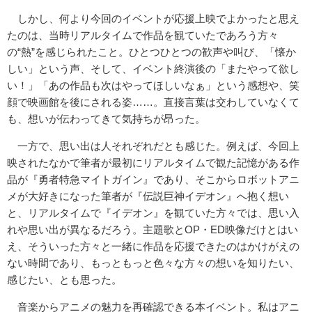
しかし、何より今回のイベントが応援上映でよかったと思え
たのは、当時リアルタイムで作品を観ていたであろう方々
の“熱”を感じられたこと。ひとつひとつの歓声や叫び、「懐か
しい」という声、そして、イベント終演後の「またやって欲し
い！」「あの作品も次はやってほしいなぁ」という感想や、笑
顔で映画館を後にされる姿……。直接言葉は交わしていなくて
も、想いが伝わってきて気持ちが昂った。
一方で、思い出は人それぞれだとも感じた。例えば、今回上
映されたなかで筆者が最初にリアルタイムで観た記憶がある作
品が『勇者特急マイトガイン』であり、そこからロボットアニ
メが大好きになった筆者が『伝説巨神イデオン』へ抱く想い
と、リアルタイムで『イデオン』を観ていた方々では、思い入
れや思い出が異なるだろう。主題歌とOP・ED映像だけとはい
え、そういった方々と一緒に作品を応援できたのはかけがえの
ない時間であり、もっともっと色々な方々の想いを知りたい、
感じたい、とも思った。
音楽からアニメの魅力を再確認できる本イベント。私はアニ