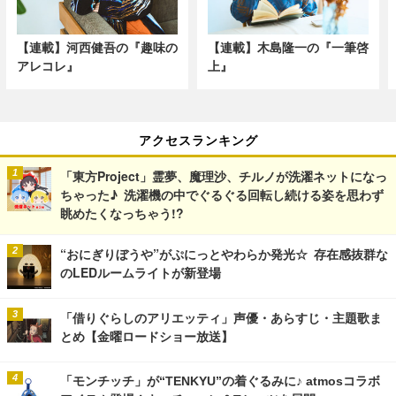
【連載】河西健吾の『趣味の
【連載】木島隆一の『一筆啓
アレコレ』
上』
アクセスランキング
「東方Project」霊夢、魔理沙、チルノが洗濯ネットになっ
ちゃった♪ 洗濯機の中でぐるぐる回転し続ける姿を思わず
眺めたくなっちゃう!?
“おにぎりぼうや”がぷにっとやわらか発光☆ 存在感抜群な
のLEDルームライトが新登場
「借りぐらしのアリエッティ」声優・あらすじ・主題歌ま
とめ【金曜ロードショー放送】
「モンチッチ」が“TENKYU”の着ぐるみに♪ atmosコラボ