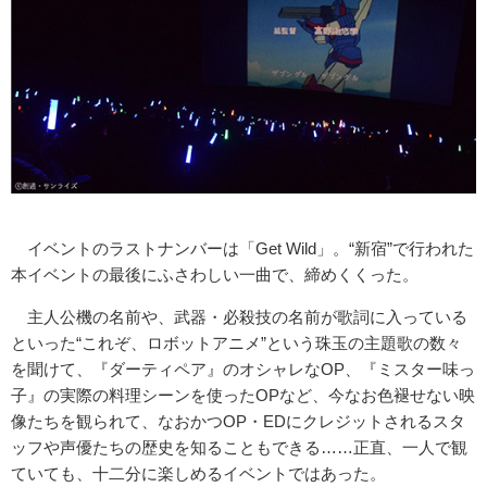
イベントのラストナンバーは「Get Wild」。“新宿”で行われた
本イベントの最後にふさわしい一曲で、締めくくった。
主人公機の名前や、武器・必殺技の名前が歌詞に入っている
といった“これぞ、ロボットアニメ”という珠玉の主題歌の数々
を聞けて、『ダーティペア』のオシャレなOP、『ミスター味っ
子』の実際の料理シーンを使ったOPなど、今なお色褪せない映
像たちを観られて、なおかつOP・EDにクレジットされるスタ
ッフや声優たちの歴史を知ることもできる……正直、一人で観
ていても、十二分に楽しめるイベントではあった。