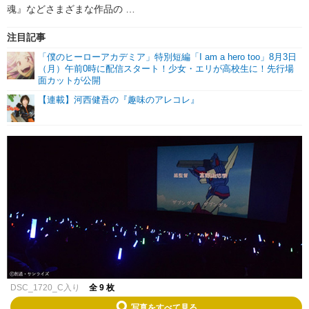
魂』などさまざまな作品の …
注目記事
「僕のヒーローアカデミア」特別短編「I am a hero too」8月3日
（月）午前0時に配信スタート！少女・エリが高校生に！先行場
面カットが公開
【連載】河西健吾の『趣味のアレコレ』
DSC_1720_C入り
全 9 枚
写真をすべて見る