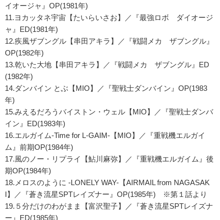
イオージャ』OP(1981年)
11.ヨカッタネ宇宙【たいらいさお】／『最強ロボ ダイオージ
ャ』ED(1981年)
12.疾風ザブングル【串田アキラ】／『戦闘メカ ザブングル』
OP(1982年)
13.乾いた大地【串田アキラ】／『戦闘メカ ザブングル』ED
(1982年)
14.ダンバイン とぶ【MIO】／『聖戦士ダンバイン』OP(1983
年)
15.みえるだろうバイストン・ウェル【MIO】／『聖戦士ダンバ
イン』ED(1983年)
16.エルガイム-Time for L-GAIM-【MIO】／『重戦機エルガイ
ム』前期OP(1984年)
17.風のノー・リプライ【鮎川麻弥】／『重戦機エルガイム』後
期OP(1984年)
18.メロスのように -LONELY WAY-【AIRMAIL from NAGASAK
I】／『蒼き流星SPTレイズナー』OP(1985年) ※第１話より
19.５分だけのわがまま【富沢聖子】／『蒼き流星SPTレイズナ
ー』ED(1985年)