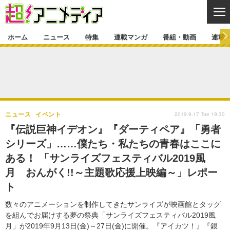
CL
ホーム
ニュース
特集
連載マンガ
番組・動画
連載
ニュース
ニュース一覧
アニメ
特集
ゲーム・アプリ
マンガ
特集一覧
カバー
連載マンガ
2019.9.17 Tue 19:30
ニュース
イベント
映画
音楽
インタビュー
レポート
連載マンガ一覧
連載一覧
番組・動画
『伝説巨神イデオン』『ダーティペア』「勇者
グッズ
イベント
シリーズ」……僕たち・私たちの青春はここに
ラキりす
番組・動画一覧
ラジオ
連載・ブログ
ある！ 「サンライズフェスティバル2019風
声優
コスプレ
動画
連載・ブログ一覧
コラム
月 おんがく!!～主題歌応援上映編～」レポー
舞台
新帝スタ
ト
編集部ブログ・お知らせ
数々のアニメーションを制作してきたサンライズが映画館とタッグ
を組んでお届けする夢の祭典「サンライズフェスティバル2019風
月」が2019年9月13日(金)～27日(金)に開催。『アイカツ！』『銀