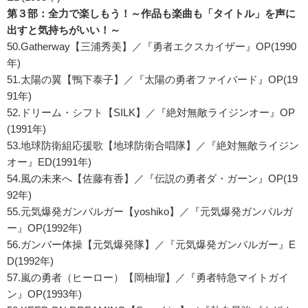
第３部：全力で楽しもう！～作品も楽曲も「タイトル」を声に
出すと気持ちがいい！～
50.Gatherway【三浦秀美】／『勇者エクスカイザー』OP(1990
年)
51.太陽の翼【鴨下泰子】／『太陽の勇者ファイバード』OP(19
91年)
52.ドリーム・シフト【SILK】／『絶対無敵ライジンオー』OP
(1991年)
53.地球防衛組応援歌【地球防衛合唱隊】／『絶対無敵ライジン
オー』ED(1991年)
54.風の未来へ【佐藤有香】／『伝説の勇者ダ・ガーン』OP(19
92年)
55.元気爆発ガンバルガー【yoshiko】／『元気爆発ガンバルガ
ー』OP(1992年)
56.ガンバー体操【元気爆発隊】／『元気爆発ガンバルガー』E
D(1992年)
57.嵐の勇者（ヒーロー）【岡柚瑠】／『勇者特急マイトガイ
ン』OP(1993年)