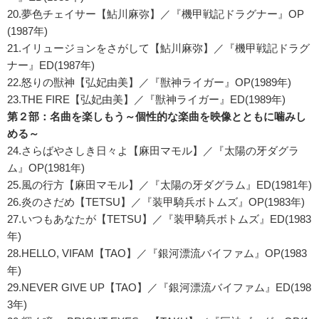
20.夢色チェイサー【鮎川麻弥】／『機甲戦記ドラグナー』OP
(1987年)
21.イリュージョンをさがして【鮎川麻弥】／『機甲戦記ドラグ
ナー』ED(1987年)
22.怒りの獣神【弘妃由美】／『獣神ライガー』OP(1989年)
23.THE FIRE【弘妃由美】／『獣神ライガー』ED(1989年)
第２部：名曲を楽しもう～個性的な楽曲を映像とともに噛みし
める～
24.さらばやさしき日々よ【麻田マモル】／『太陽の牙ダグラ
ム』OP(1981年)
25.風の行方【麻田マモル】／『太陽の牙ダグラム』ED(1981年)
26.炎のさだめ【TETSU】／『装甲騎兵ボトムズ』OP(1983年)
27.いつもあなたが【TETSU】／『装甲騎兵ボトムズ』ED(1983
年)
28.HELLO, VIFAM【TAO】／『銀河漂流バイファム』OP(1983
年)
29.NEVER GIVE UP【TAO】／『銀河漂流バイファム』ED(198
3年)