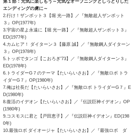
第１部：元気に楽しもう～元気なオープニングとしっとりした
エンディングの虜に～
2.行け！ザンボット３【堀 光一路】／『無敵超人ザンボット
３』OP(1977年)
3.宇宙の星よ永遠に【堀 光一路】／『無敵超人ザンボット３』
ED(1977年)
4.カムヒア！ ダイターン３【藤原 誠】／『無敵鋼人ダイターン
３』OP(1978年)
5.トッポでタンゴ【こおろぎ’73】／『無敵鋼人ダイターン３』
ED(1978年)
6.トライダーG７のテーマ【たいらいさお】／『無敵ロボ トラ
イダーG７』OP(1980年)
7.俺は社長だ【たいらいさお】／『無敵ロボ トライダーG７』E
D(1980年)
8.復活のイデオン【たいらいさお】／『伝説巨神イデオン』OP
(1980年)
9.コスモスに君と【戸田恵子】／『伝説巨神イデオン』ED(198
0年)
10.最強ロボ ダイオージャ【たいらいさお】／『最強ロボ ダ