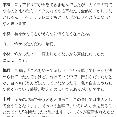
本城
昔はアドリブが全然できませんでしたが、カメラの前で
やるのと比べたらマイクの前でやる事なんて全然恥ずかしくな
いじゃん、って。アフレコでもアドリブが出せるようになった
なと思います。
小林
恥をかくことがそんなに怖くなくなったね。
白井
怖かったんだね、最初。
小林
怖かったよ！ 顔出したくないから声優になったの
に……（笑）。
梅原
最初は「これをやってほしい」という感じでしっかり決
められていたんですけど、続けていく中で、街ぶらだったりと
か、台本もほとんど決まっていなかったり、色々自由にやらせ
て頂くっていう経験が増えたのはとてもありがたいですね。
上村
ほかの現場で会うときと違って、この番組では本人とし
て会うことなります。そういう意味で、いろいろな顔を見るこ
とのできた5年間だったと思います。シーズンが更新されるたび