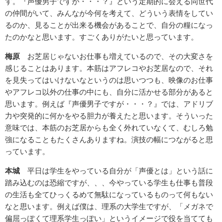
す。『声優男子ですが・・・？』という定期的に会える同世代
の仲間がいて、みんなが今何を考えて、どういう表情をしてい
るのか、見ることが出来る機会があることで、自分の糧になっ
たのかなと思います。すごくありがたいと思っています。
梅原
お芝居じゃないお仕事も増えているので、その大変さを
感じることはあります。本筋はアフレコやお芝居なので、それ
を見失ってはいけないなというのは思いつつも、映像のお仕事
やアフレコ以外の仕事の中にも、自分に活かせる部分があると
思います。例えば『声優男子ですが・・・？』では、アドリブ
力や突発的に何かをやる胆力が養えたと思います。そういった
意味では、本筋のお芝居からも全く外れていなくて、むしろ勉
強になることもたくさんありますね。演技の幅につながると思
っています。
本城
平日は学生をやっている自分が「声優とは」という話に
踏み込むのは恐縮ですが、、、今やっている学生も仕事も普段
の生活も全てひっくるめて無駄になっているものって何もない
なと思います。例えば僕は、理系の大学生ですが、「メガネで
偏屈っぽくて理系学生っぽい」というイメージで役を当てても