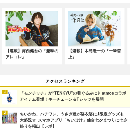
【連載】河西健吾の『趣味の
【連載】木島隆一の『一筆啓
アレコレ』
上』
アクセスランキング
「モンチッチ」が“TENKYU”の着ぐるみに♪ atmosコラボ
アイテム登場！キーチェーン＆Tシャツを展開
ちいかわ、ハチワレ、うさぎ達が浴衣姿に♪限定グッズも
大盛況☆ スマホアプリ「ちいぽけ」仙台七夕まつりに七夕
飾りを掲出【レポ】