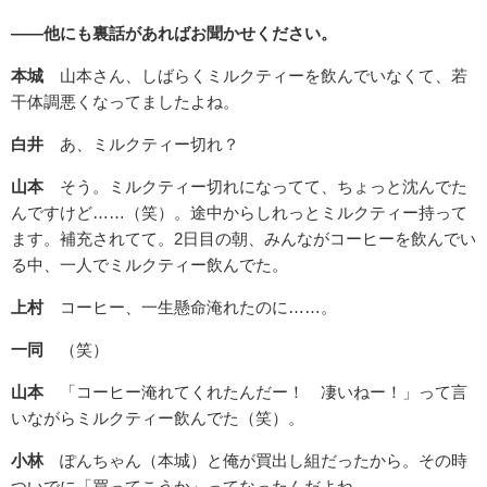
――他にも裏話があればお聞かせください。
本城
山本さん、しばらくミルクティーを飲んでいなくて、若
干体調悪くなってましたよね。
白井
あ、ミルクティー切れ？
山本
そう。ミルクティー切れになってて、ちょっと沈んでた
んですけど……（笑）。途中からしれっとミルクティー持って
ます。補充されてて。2日目の朝、みんながコーヒーを飲んでい
る中、一人でミルクティー飲んでた。
上村
コーヒー、一生懸命淹れたのに……。
一同
（笑）
山本
「コーヒー淹れてくれたんだー！ 凄いねー！」って言
いながらミルクティー飲んでた（笑）。
小林
ぽんちゃん（本城）と俺が買出し組だったから。その時
ついでに「買ってこうか」ってなったんだよね。