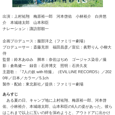
出演：上村祐翔 梅原裕一郎 河本啓佑 小林裕介 白井悠
介 本城雄太郎 山本和臣
ナレーション：諏訪部順一
企画プロデュース：服部洋之（ファミリー劇場）
プロデューサー：斎藤充崇 福田昌彦／宣伝：眞野りん 小柳大
侍
監督：鈴木あゆみ 脚本：奈佐はぢめ ゴージャス染谷／撮
影：倉島健一 録音：石井博文 照明：石井久友
主題歌：「
7
人の妖
with
特撮」（
EVIL LINE RECORDS
）／
202
0
年／日本／カラー／
5.1ch
製作・配給：東北新社／提供：ファミリー劇場
あらすじ
ある夏の日、キャンプ地に上村祐翔、梅原裕一郎、河本啓
佑、小林裕介、本城雄太郎、山本和臣の
6
人の姿があった。彼ら
はこれまで以上に互いの絆を深めようと、アウトドアに出かけ