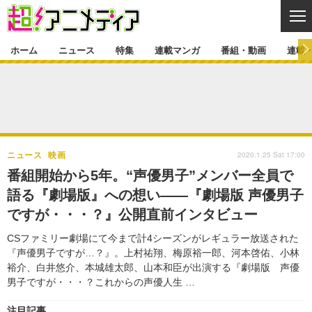
CL
ホーム
ニュース
特集
連載マンガ
番組・動画
連載
ニュース
ニュース一覧
アニメ
特集
ゲーム・アプリ
マンガ
特集一覧
カバー
連載マンガ
2020.1.25 Sat 17:00
ニュース
映画
映画
音楽
インタビュー
レポート
連載マンガ一覧
連載一覧
番組・動画
番組開始から5年。“声優男子”メンバー全員で
グッズ
イベント
語る『劇場版』への想い――『劇場版 声優男子
ラキりす
番組・動画一覧
ラジオ
連載・ブログ
ですが・・・？』公開直前インタビュー
声優
コスプレ
動画
連載・ブログ一覧
コラム
CSファミリー劇場にて今まで計4シーズンがレギュラー放送された
舞台
新帝スタ
『声優男子ですが…？』。上村祐翔、梅原裕一郎、河本啓佑、小林
編集部ブログ・お知らせ
裕介、白井悠介、本城雄太郎、山本和臣が出演する『劇場版 声優
男子ですが・・・？これからの声優人生 …
注目記事