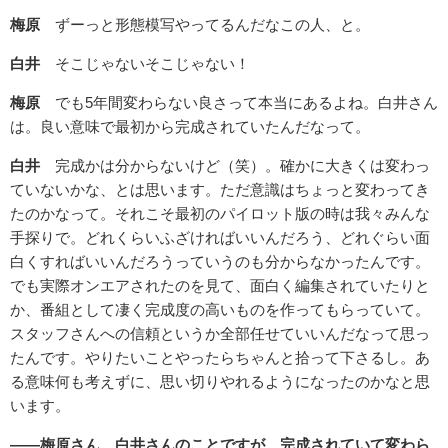
梅原
ずーっと形態模写やってるんだなこの人、と。
白井
そこじゃないそこじゃない！
梅原
でも5年間変わらない良さって本当にあるよね。白井さん
は。良い意味で最初から完成されていたんだなって。
白井
完成かは分からないけど（笑）。確かに大きくは変わっ
ていないかな、とは思います。ただ意識はちょっと変わってき
たのかなって。それこそ最初のパイロット版の時は我々みんな
手探りで。どれくらいふざければいいんだろう、どれぐらい面
白くすればいいんだろうっていうのも分からなかったんです。
でも実際オンエアされたのを見て、面白く編集されていたりと
か、番組として凄く完成度の高いものを作ってもらっていて。
スタッフさんへの信頼というか全部任せていいんだなって思っ
たんです。やりたいことやったらちゃんと拾って下さるし。あ
る意味何も考えずに、思い切りやれるようになったのかなと思
います。
――梅原さん、白井さんのことですが、完成されていて変わら