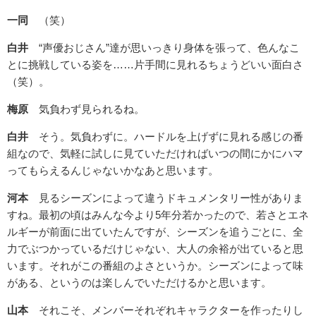
一同
（笑）
白井
“声優おじさん”達が思いっきり身体を張って、色んなこ
とに挑戦している姿を……片手間に見れるちょうどいい面白さ
（笑）。
梅原
気負わず見られるね。
白井
そう。気負わずに。ハードルを上げずに見れる感じの番
組なので、気軽に試しに見ていただければいつの間にかにハマ
ってもらえるんじゃないかなあと思います。
河本
見るシーズンによって違うドキュメンタリー性がありま
すね。最初の頃はみんな今より5年分若かったので、若さとエネ
ルギーが前面に出ていたんですが、シーズンを追うごとに、全
力でぶつかっているだけじゃない、大人の余裕が出ていると思
います。それがこの番組のよさというか。シーズンによって味
がある、というのは楽しんでいただけるかと思います。
山本
それこそ、メンバーそれぞれキャラクターを作ったりし