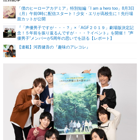
「僕のヒーローアカデミア」特別短編「I am a hero too」8月3日
（月）午前0時に配信スタート！少女・エリが高校生に！先行場
面カットが公開
『「声優男子ですが・・・？」×「AGF２０１９」劇場版決定記
念！５年前を振り返るんですが・・・？イベント』を開催！ “声
優男子”メンバーが5周年の思いでを語る【レポート】
【連載】河西健吾の『趣味のアレコレ』