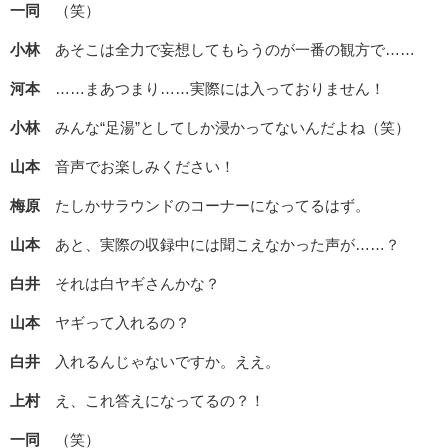
一同
（笑）
小林
あそこは全力で妄想してもらうのが一番の観方で……
河本
……まあつまり……実際には入っておりません！
小林
みんな“足湯”としてしか浸かってないんだよね（笑）
山本
音声でお楽しみください！
梅原
たしかサラウンドのコーナーになってるはず。
山本
あと、実際の収録中には聞こえなかった声が……？
白井
それは白ヤギさんかな？
山本
ヤギって入れるの？
白井
入れるんじゃないですか。ええ。
上村
え、これ答えになってるの？！
一同
（笑）