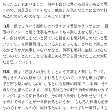
らったこともありました。何事も自分に繋がる部分があると思
うので、お芝居だけじゃなく、勉強とか色んなことに全力で打
ち込むのがいいのかな、と考えています。
白井
僕はこういう顔出しのバラエティ番組やラジオとか、 普
段のアフレコと違う仕事もめちゃくちゃ楽しませて頂いてま
す。自分が楽しまないと見ている皆さんも絶対楽しめないと思
いますし、今声優目指している人にとっても、どれだけ楽しめ
るかどうかが大事じゃないかなと。何事も絶対に無駄にはなら
ないので、どんなことでも楽しめる部分を見つけることが大切
だと思っています。
河本
僕は「声は人の身なり」という言葉を大事にしていて。
声はその人の人格から生まれるものなので、中身を磨けば磨く
ほど声も魅力的なものになるという意味の言葉で、 本当にその
通りだと思っています。 演じる役もその時の自分の年齢やタイ
ミングによって変わるので、その時の自分にしか出せないもの
を全力で出すことが一番伝わるというか、 もちろん技術も必要
なのですが、人の心に届けるためには、やっぱり一番何よりも