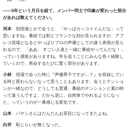
――5年という月日を経て、メンバー同士で印象が変わった部分
があれば教えてください。
河本
別現場とかで会うと、「やっぱカッコイイんだな」って
思いますね。番組では割とフランクな顔が見られますが、アフ
レコ現場となるとやっぱりプロの声優としての違う表情が見ら
れるので、「ああ、 すごい人達と一緒に番組やってんだな！」
っていう感覚がありますね。年を追うごとにみんな色々経験し
ていくので、再会するたびに驚く部分があります。
小林
現場で会った時に『声優男子ですが…？』を収録してい
る時と変わらないなって思うこともあります。会うとテンショ
ンが一緒なので。どうしても普通、番組のテンションと素の時
って違うんですよ。だから逆に、自然体でやれるようになっ
た、っていうのが一番感じる変化です。
山本
バヤシさんはだんだんお茶目になってきたよね。
白井
恥じらいが無くなった。