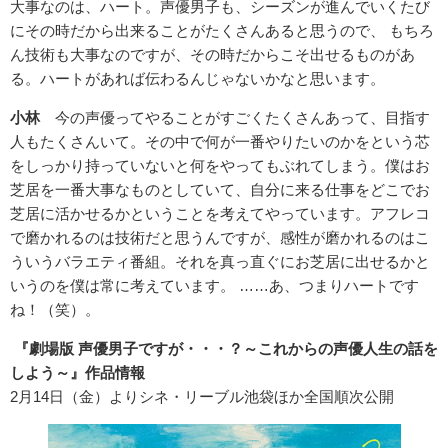
大事なのは、ハート。声優男子も、シーズンが進んでいくたび
にその時だから出来ることがたくさんあると思うので、 もちろ
ん技術も大事なのですが、その時だからこそ出せるものがあ
る。ハートがあれば伝わるんじゃないかなと思います。
小林
今の声優ってやることがすごくたくさんあって、目指す
人もたくさんいて。その中で何が一番やりたいのかをという芯
をしっかり持っていないと何をやってもぶれてしまう。僕はお
芝居を一番大事なものとしていて、自分に来る仕事をどこでお
芝居に活かせるかということを考えてやっています。アフレコ
で磨かれるのは技術だと思うんですが、感性が磨かれるのはこ
ういうバラエティ番組。それを真っ直ぐにお芝居に出せるかと
いうのを僕は常に考えています。 ……あ、つまりハートです
ね！（笑）。
『劇場版 声優男子ですが・・・？～これからの声優人生の話を
しよう～』作品情報
2月14日（金）よりシネ・リーブル池袋ほか全国順次公開