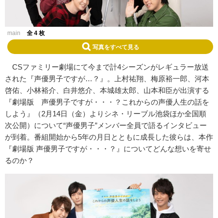
main
全 4 枚
写真をすべて見る
CS
ファミリー劇場にて今まで計
4
シーズンがレギュラー放送
された『声優男子ですが
…
？』。上村祐翔、梅原裕一郎、河本
啓佑、小林裕介、白井悠介、本城雄太郎、山本和臣が出演する
『劇場版 声優男子ですが・・・？これからの声優人生の話を
しよう』（
2
月
14
日（金）よりシネ・リーブル池袋ほか全国順
次公開）について
“
声優男子
”
メンバー全員で語るインタビュー
が到着。番組開始から5年の月日とともに成長した彼らは、本作
『劇場版 声優男子ですが・・・？』についてどんな想いを寄せ
るのか？