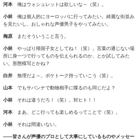
河本
俺はウォシュレットは欲しいな～（笑）。
小林
俺は個人的にヨーロッパに行ってみたい。綺麗な街並み
を見たいし、おしゃれな声優男子をやってみたい。
梅原
またそういうこと言う。
小林
やっぱり帰国子女としてね！（笑）。言葉の通じない場
所に身一つで行ってものを伝えられるのか、とか試してみた
い。形態模写とかね？
白井
無理だよ～。ポケトーク持っていこう（笑）。
山本
でもサバンナで動物相手に喋るのも同じだよ？
小林
それは違うだろ！（笑）。対ヒト！！
河本
まあ、どこ行っても楽しめるってことで（笑）。
小林
それは間違いない。
――皆さんが声優のプロとして大事にしているものやメッセー