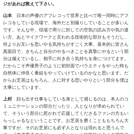
ジがあれば教えて下さい。
山本
日本の声優のアフレコって世界と比べて唯一同時にアフ
レコをしている現場で、海外だと別撮りしていることが多いん
です。そんな中、現場で周りに対しての空気の読み方や気の遣
い方、あとマイクワークと言われる技術的な部分もそうだし、
何よりお互いを思いやる気持ちがすごく大事。基本的に皆さん
真面目で、きちんと自分のやるべきことを真摯にやるという部
分は備えているし、相手に向き合う気持ちを身につけてます。
だからこそ声優男子のように初対面でバラエティをやった時も
自然体に仲良く番組をやっていけているのかなと思います。だ
からお芝居はもちろん、人に対する思いやりという部分を僕は
大事にしています。
上村
顔も出す仕事をしている身として感じるのは、本人のコ
ミュニケーションの部分だったり、人となりが求められてい
て、そういう部分に惹かれて応援してくださるファンの方もい
らっしゃるなということです。お芝居を磨くことももちろん大
事ですが、そのお芝居にも必ず人となりは現れると思うんで