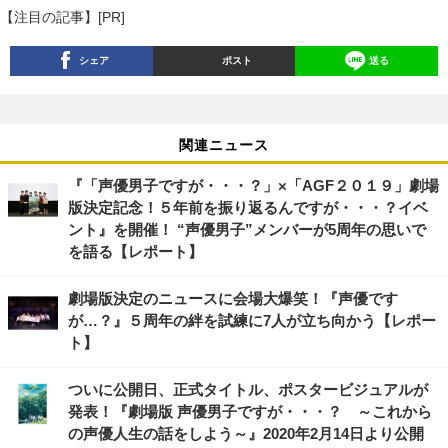
【注目の記事】[PR]
シェア
ポスト
送る
関連ニュース
『「声優男子ですが・・・？」×「AGF２０１９」劇場
版決定記念！５年前を振り返るんですが・・・？イベ
ント』を開催！ “声優男子”メンバーが5周年の思いで
を語る【レポート】
劇場版決定のニュースに会場大爆笑！『声優です
が…？』５周年の絆を試練に7人が立ち向かう【レポー
ト】
ついに公開日、正式タイトル、ポスタービジュアルが
発表！『劇場版 声優男子ですが・・・？ ～これから
の声優人生の話をしよう～』2020年2月14日より公開