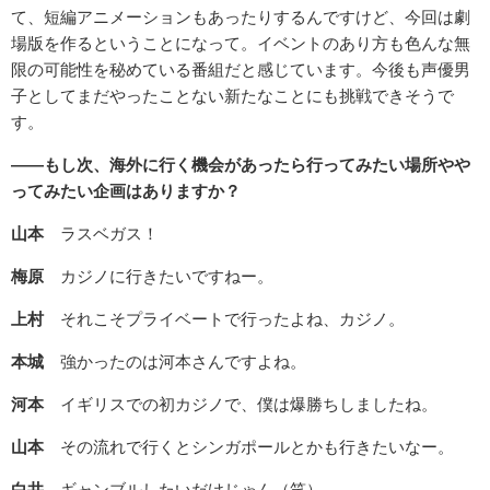
て、短編アニメーションもあったりするんですけど、今回は劇
場版を作るということになって。イベントのあり方も色んな無
限の可能性を秘めている番組だと感じています。今後も声優男
子としてまだやったことない新たなことにも挑戦できそうで
す。
――もし次、海外に行く機会があったら行ってみたい場所やや
ってみたい企画はありますか？
山本
ラスベガス！
梅原
カジノに行きたいですねー。
上村
それこそプライベートで行ったよね、カジノ。
本城
強かったのは河本さんですよね。
河本
イギリスでの初カジノで、僕は爆勝ちしましたね。
山本
その流れで行くとシンガポールとかも行きたいなー。
白井
ギャンブルしたいだけじゃん（笑）。