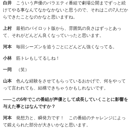
白井
こういう声優のバラエティ番組で劇場公開までずっと続
けてやる事なんてなかなかないと思うので、それはこの7人だか
らできたことなのかなと思いますね。
上村
最初のパイロット版から、雰囲気の良さはずっとあっ
て、それがどんどん良くなっていったと思います。
河本
毎回シーズンを追うごとにどんどん強くなってる。
小林
筋トレもしてるしね！
一同
（笑）
山本
色んな経験をさせてもらっているおかげで、何をやって
って言われても、結構できちゃうかもしれないです。
――この5年でこの番組が声優として成長していくことに影響を
与えた事とはなんですか？
河本
発想力と、瞬発力です！ この番組のチャレンジによっ
て鍛えられた部分が大きいかなと思います。