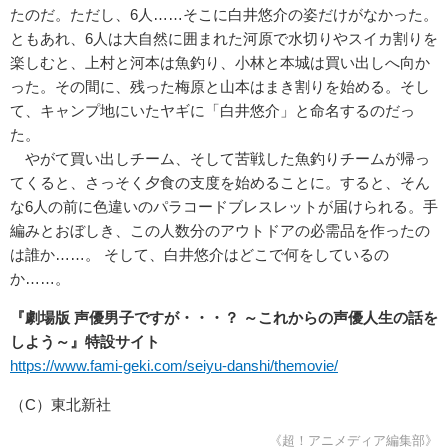
たのだ。ただし、
6
人
……
そこに白井悠介の姿だけがなかった。
ともあれ、
6
人は大自然に囲まれた河原で水切りやスイカ割りを
楽しむと、上村と河本は魚釣り、小林と本城は買い出しへ向か
った。その間に、残った梅原と山本はまき割りを始める。そし
て、キャンプ地にいたヤギに「白井悠介」と命名するのだっ
た。
やがて買い出しチーム、そして苦戦した魚釣りチームが帰っ
てくると、さっそく夕食の支度を始めることに。すると、そん
な
6
人の前に色違いのパラコードブレスレットが届けられる。手
編みとおぼしき、この人数分のアウトドアの必需品を作ったの
は誰か
……
。 そして、白井悠介はどこで何をしているの
か
……
。
『劇場版 声優男子ですが・・・？ ～これからの声優人生の話を
しよう～』特設サイト
https://www.fami-geki.com/seiyu-danshi/themovie/
（C）
東北新社
《超！アニメディア編集部》