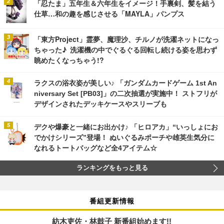
「忍たま」五年生＆六年生をイメージ！手裏剣、髪を結う
仕草…和の趣を感じさせる「MAYLA」パンプス
「東方Project」霊夢、魔理沙、チルノが洗濯ネットになっ
ちゃった♪ 洗濯機の中でぐるぐる回転し続ける姿を思わず
眺めたくなっちゃう!?
ラクスの浴衣姿が美しい♪ 「ガンダムカードゲーム 1st An
niversary Set [PB03]」の二次抽選が実施中！ ストフリが
デザインされたデッキケースやスリーブも
デクや爆豪と一緒にお出かけ♪ 「ヒロアカ」“いっしょにお
でかけシリーズ”登場！ ぬいぐるみポーチや雄英生気分に
なれるトートバッグなど全4アイテム☆
ランキングをもっと見る
番組更新情報
紡木吏佐・林鼓子 新番組始めます!!