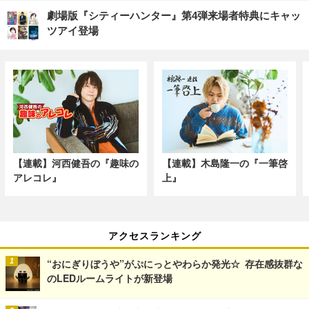
劇場版『シティーハンター』第4弾来場者特典にキャッ
ツアイ登場
【連載】河西健吾の『趣味の
【連載】木島隆一の『一筆啓
アレコレ』
上』
アクセスランキング
“おにぎりぼうや”がぷにっとやわらか発光☆ 存在感抜群な
のLEDルームライトが新登場