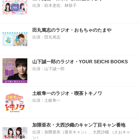
出演：紡木吏佐、林鼓子
田丸篤志のラジオ・おもちゃのたまや
出演：田丸篤志
山下誠一郎のラジオ・YOUR SEICHI BOOKS
出演：山下誠一郎
土岐隼一のラジオ・喫茶トキノワ
出演：土岐隼一
加隈亜衣・大西沙織のキャン丁目キャン番地
出演：加隈亜衣（亜衣キャン）、大西沙織 （さおキャ
ン）