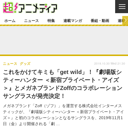
CL
ホーム
ニュース
特集
連載マンガ
番組・動画
連載
ニュース
ニュース一覧
アニメ
特集
ゲーム・アプリ
マンガ
特集一覧
カバー
連載マンガ
2019.10.30 Wed 21:30
ニュース
グッズ
映画
音楽
インタビュー
レポート
連載マンガ一覧
連載一覧
番組・動画
これをかけてキミも「get wild」！『劇場版シ
グッズ
イベント
ティーハンター ＜新宿プライベート・アイズ
ラキりす
番組・動画一覧
ラジオ
連載・ブログ
＞』とメガネブランドZoffのコラボレーション
声優
コスプレ
動画
連載・ブログ一覧
コラム
サングラスが発売決定！
舞台
新帝スタ
編集部ブログ・お知らせ
メガネブランド「Zoff（ゾフ）」を運営する株式会社インターメス
ティックが、『劇場版シティーハンター ＜新宿プライベート・アイ
ズ＞』と初のコラボレーションとなるサングラスを、2019年11月1
日（金）より開催される「劇 …