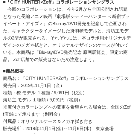
■「CITY HUNTER×Zoff」コラボレーションサングラス
今回のコラボレーションは、 今年2月から全国公開され話題
となった長編アニメ映画『劇場版シティーハンター ＜新宿プラ
イベート・アイズ＞』のBlu-ray/DVD発売を記念して企画され
た。キャラクターをイメージした冴羽獠モデルと、海坊主モデ
ルの2型が販売される。それぞれには、本コラボ用オリジナルデ
ザインのメガネ拭きと、オリジナルデザインのケースが付いて
いる。本商品は「Blu-ray/DVD発売記念 原画展覧会」限定の商
品。 Zoff店舗での販売はないため注意しよう。
■商品概要
商品名：「CITY HUNTER×Zoff」コラボレーションサングラス
発売日：2019年11月1日（金）
種類：獠 モデル １種類 / 9,091円（税別）
海坊主 モデル １種類 / 9,091円（税別）
※度付きカラーレンズへの変更を希望される場合は、全国のZof
f店舗にて承ります（別料金）
付属品：オリジナルケース＆メガネ拭き付き
販売場所：2019年11月1日(金)～11月6日(水) 東京会場