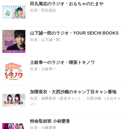
田丸篤志のラジオ・おもちゃのたまや
出演：田丸篤志
山下誠一郎のラジオ・YOUR SEICHI BOOKS
出演：山下誠一郎
土岐隼一のラジオ・喫茶トキノワ
出演：土岐隼一
加隈亜衣・大西沙織のキャン丁目キャン番地
出演：加隈亜衣（亜衣キャン）、大西沙織 （さおキャ
ン）
特命取材班 小林愛香
出演：小林愛香