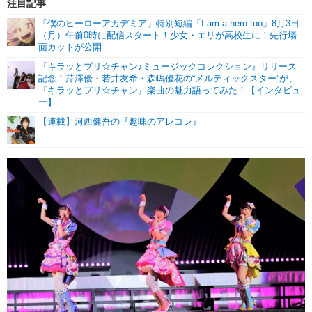
注目記事
「僕のヒーローアカデミア」特別短編「I am a hero too」8月3日
（月）午前0時に配信スタート！少女・エリが高校生に！先行場
面カットが公開
『キラッとプリ☆チャン♪ミュージックコレクション』リリース
記念！芹澤優・若井友希・森嶋優花の“メルティックスター”が、
『キラッとプリ☆チャン』楽曲の魅力語ってみた！【インタビュ
ー】
【連載】河西健吾の『趣味のアレコレ』