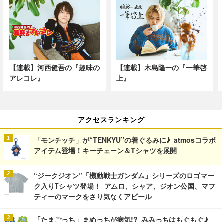
【連載】河西健吾の『趣味の
【連載】木島隆一の『一筆啓
アレコレ』
上』
アクセスランキング
「モンチッチ」が“TENKYU”の着ぐるみに♪ atmosコラボ
アイテム登場！キーチェーン＆Tシャツを展開
“ジークジオン”「機動戦士ガンダム」シリーズのロゴマー
ク入りTシャツ登場！ アムロ、シャア、ジオン公国、マフ
ティーのマークをさり気なくアピール
「たまごっち」まめっちが病気!? みみっちはもぐもぐ♪