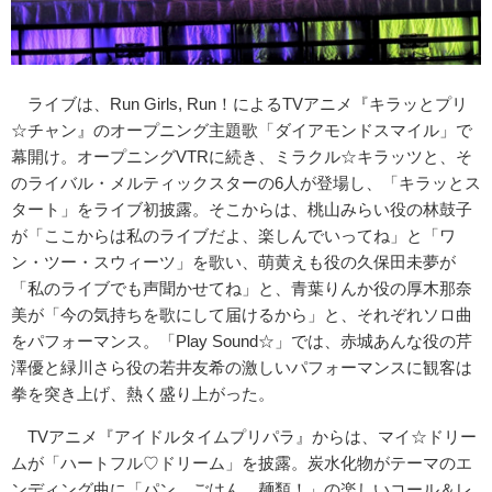
ライブは、Run Girls, Run！によるTVアニメ『キラッとプリ
☆チャン』のオープニング主題歌「ダイアモンドスマイル」で
幕開け。オープニングVTRに続き、ミラクル☆キラッツと、そ
のライバル・メルティックスターの6人が登場し、「キラッとス
タート」をライブ初披露。そこからは、桃山みらい役の林鼓子
が「ここからは私のライブだよ、楽しんでいってね」と「ワ
ン・ツー・スウィーツ」を歌い、萌黄えも役の久保田未夢が
「私のライブでも声聞かせてね」と、青葉りんか役の厚木那奈
美が「今の気持ちを歌にして届けるから」と、それぞれソロ曲
をパフォーマンス。「Play Sound☆」では、赤城あんな役の芹
澤優と緑川さら役の若井友希の激しいパフォーマンスに観客は
拳を突き上げ、熱く盛り上がった。
TVアニメ『アイドルタイムプリパラ』からは、マイ☆ドリー
ムが「ハートフル♡ドリーム」を披露。炭水化物がテーマのエ
ンディング曲に「パン、ごはん、麺類！」の楽しいコール＆レ