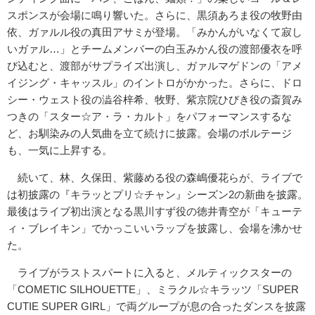
スポンスが会場に鳴り響いた。さらに、黒須あろま役の牧野由
依、ガァルル役の真田アサミが登場。「みかんがいなくて寂し
いガァル…」とチームメンバーの白玉みかん役の渡部優衣を呼
び込むと、渡部がサプライズ出演し、ガァルマゲドンの「アメ
イジング・キャッスル」のイントロがかかった。さらに、ドロ
シー・ウェスト役の澁谷梓希、牧野、紫京院ひびき役の斎賀み
つきの「スター☆ア・ラ・カルト」をパフォーマンスするな
ど、お馴染みの人気曲を立て続けに披露。会場のボルテージ
も、一気に上昇する。
続いて、林、久保田、紫藤める役の森嶋優花らが、ライブで
は初披露の『キラッとプリ☆チャン』シーズン2の新曲を披露。
最後はライブ初出演となる黒川すず役の徳井青空が「キューテ
ィ・ブレイキン」でかっこいいラップを披露し、会場を沸かせ
た。
ライブがラストスパートに入ると、メルティックスターの
「COMETIC SILHOUETTE」、ミラクル☆キラッツ「SUPER
CUTIE SUPER GIRL」で両グループが息の合ったダンスを披露