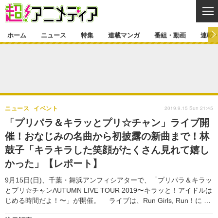
CL
ホーム
ニュース
特集
連載マンガ
番組・動画
連載
ニュース
ニュース一覧
アニメ
特集
ゲーム・アプリ
マンガ
特集一覧
カバー
連載マンガ
2019.9.15 Sun 21:45
ニュース
イベント
映画
音楽
インタビュー
レポート
連載マンガ一覧
連載一覧
番組・動画
「プリパラ＆キラッとプリ☆チャン」ライブ開
グッズ
イベント
催！おなじみの名曲から初披露の新曲まで！林
ラキりす
番組・動画一覧
ラジオ
連載・ブログ
鼓子「キラキラした笑顔がたくさん見れて嬉し
声優
コスプレ
動画
連載・ブログ一覧
コラム
かった」【レポート】
舞台
新帝スタ
編集部ブログ・お知らせ
9月15日(日)、千葉・舞浜アンフィシアターで、「プリパラ＆キラッ
とプリ☆チャンAUTUMN LIVE TOUR 2019〜キラッと！アイドルは
じめる時間だよ！〜」が開催。 ライブは、Run Girls, Run！に …