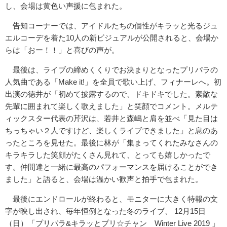
し、会場は黄色い声援に包まれた。
告知コーナーでは、アイドルたちの個性がキラッと光るジュ
エルコーデを着た10人の新ビジュアルが公開されると、会場か
らは「おー！！」と喜びの声が。
最後は、ライブの締めくくりでお決まりとなったプリパラの
人気曲である「Make it!」を全員で歌い上げ、フィナーレへ。初
出演の徳井が「初めて披露するので、ドキドキでした。素敵な
先輩に囲まれて楽しく歌えました」と笑顔でコメント。メルテ
ィックスター代表の芹沢は、若井と森嶋と肩を並べ「見た目は
ちっちゃい２人ですけど、楽しくライブできました」と息のあ
ったところを見せた。最後に林が「集まってくれたみなさんの
キラキラした笑顔がたくさん見れて、とっても嬉しかったで
す。仲間達と一緒に最高のパフォーマンスを届けることができ
ました」と語ると、会場は温かい歓声と拍手で包まれた。
最後にエンドロールが終わると、モニターに大きく特報の文
字が映し出され、毎年恒例となった冬のライブ、 12月15日
（日）「プリパラ&キラッとプリ☆チャン Winter Live 2019 」