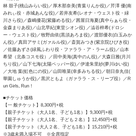
林 鼓子(桃山みらい役)／厚木那奈美(青葉りんか役)／芹澤 優(南
みれぃ役・赤城あんな役)／若井友希(レオナ・
ウェスト役・緑
川さら役)／森嶋優花(紫藤める役)／
茜屋日海夏(真中らぁら役・
金森まりあ役)／山北早紀(
東堂シオン役) ／澁谷梓希(ドロシ
ー・ウェスト役)／牧野由依(黒須あろま役)
／渡部優衣(白玉みか
ん役)／真田アサミ(ガァルル役)／
斎賀みつき(紫京院ひびき役)
／佐藤あずさ(緑風ふわり役・
ファララ・ア・ラーム役)／山本
希望（北条コスモ役）／
田中美海(真中のん役)／大森日雅(月川
ちり役)／山下七海(
太陽ペッパー役)／伊達朱里紗(夢川ゆい役)
／大地 葉(虹色にの役)／山田唯菜(幸多みちる役)／朝日奈丸佳(
華園しゅうか役)／黒沢ともよ（ガァララ・ス・リープ役）／
R
un Girls, Run！
■チケット価格
【一 般チケット】8,300円+税
【親子チケット（大人1名、子ども1名）】9,300円+税
【親子チケット（大人1名、子ども２名）】12,450円+税
【親子チケット（大人２名、子ども1名）】15,210円+税
※3歳未満入場不可 ※全席指定