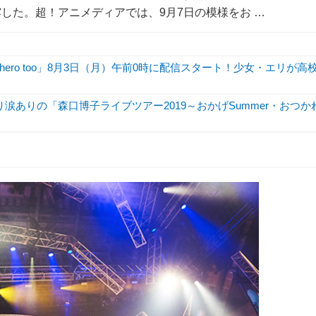
した。超！アニメディアでは、9月7日の模様をお …
hero too」8月3日（月）午前0時に配信スタート！少女・エリが高
涙ありの「森口博子ライブツアー2019～おかげSummer・おつか