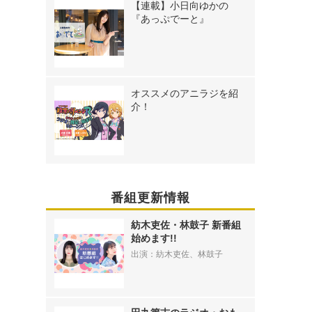
【連載】小日向ゆかの
『あっぷでーと』
オススメのアニラジを紹
介！
番組更新情報
紡木吏佐・林鼓子 新番組
始めます!!
出演：紡木吏佐、林鼓子