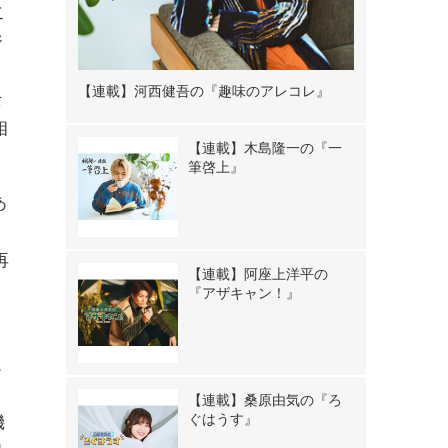
こ
ジ
【連載】河西健吾の『趣味のアレコレ』
士
相
【連載】木島隆一の『一
筆啓上』
あ
再
【連載】阿座上洋平の
『アザキャン！』
。
【連載】桑原由気の『ろ
ぐはうす』
機