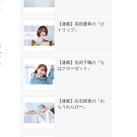
周
話
【連載】高田憂希の『ひ
トリップ』
し
効
て
【連載】吉武千颯の『ち
場
はクローゼット』
【連載】白石晴香の『わ
らうわらびー』