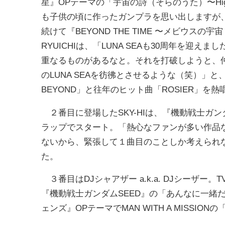
星』OPテーマの「宇宙の詩（そらのうた）〜Higher
も子供の頃に作ったガンプラを思い出しますが
続けて『BEYOND THE TIME 〜メビウ
RYUICHIは、「LUNA SEAも30周年を迎え
重なるものがあるなと。それを打破しようと、
のLUNA SEAを彷彿とさせるような（笑）」と
BEYOND」と往年のヒット曲「ROSIER」
２番目に登場したSKY-HIは、『機動戦士ガ
ラップでスタート。「熱心なファンが多い作品
ないから、緊張して１曲目のことしか考えられ
た。
３番目はDJシャアザー a.k.a. DJシーザ
『機動戦士ガンダムSEED』の「あんなに一緒
ェンズ』OPテーマでMAN WITH A MISSIONの