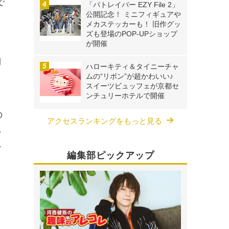
で
「パトレイバー EZY File 2」
公開記念！ ミニフィギュアや
。
メカステッカーも！ 旧作グッ
ズも登場のPOP-UPショップ
が開催
期
ハローキティ＆タイニーチャ
ムの“リボン”が超かわいい♪
スイーツビュッフェが京都セ
ンチュリーホテルで開催
の
アクセスランキングをもっと見る
れ
れ
編集部ピックアップ