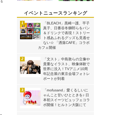
送る
イベントニュースランキング
「BLEACH」黒崎一護、平子
真子、日番谷冬獅郎らをパン
＆ドリンクで表現！ストリー
ト感あふれるグッズも見逃せ
ない☆ 「洒落CAFE」コラボ
カフェ開催
「文スト」中島敦らの立像や
貴重なイラスト、映像体験で
世界に没入！TVアニメ10周
年記念展の東京会場フォトレ
ポートが到着
「mofusand」愛くるしいに
ゃんこと甘いひとときを♪ 日
本初スイーツビュッフェコラ
ボ開催！ヒルトン大阪にて