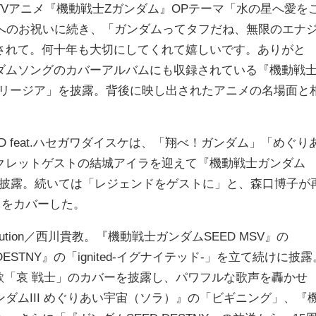
Vアニメ『機動戦士Zガンダム』OPテーマ「水の星へ愛を
品へのお祝いに続き、「ガンダムってタフだね、無限のエナ
されて。何十年も大切にしてくれて嬉しいです。ありがと
ダムソングのカバーアルバムにも収録されている『機動戦
フリージア」を披露。背後に映し出されたアニメの名場面と
-FUND feat.ハセガワダイスケは、「翔べ！ガンダム」「めぐり
クレットゲストの結城アイラを迎えて『機動戦士ガンダム
模様」を披露。続いては「レジェンドをゲストに」と、森口博子が
ON」をカバーした。
ution／西川貴教。『機動戦士ガンダムSEED MSV』の
ESTNY』の「ignited-イグナイテッド-」を立て続けに披露
題歌「哀 戦士」のカバーを披露し、パワフルな歌声を轟かせ
ダムIII めぐりあい宇宙（ソラ）』の「ビギニング」、『