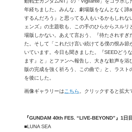
動戦士ガンダムNT』の「Vigilante」をコラボ
年経ちました。みんな、劇場版をなんとなく諦
するんだろう』と思ってる人もいるかもしれない
ェンズ』の主題歌も、この手のひらからスルリと
場版しかない。あえて言おう、『待たされすぎ
た。そして「これだけ言い続けてる僕の恨み節
いています。今日も聞きました。『SEEDどう
ます』と」とファンへ報告し、大きな歓声を浴
版の完成を強く祈ろう、この曲で」と、ラストの
を後にした。
画像ギャラリーは
こちら
。クリックすると拡大
『GUNDAM 40th FES. “LIVE-BEYOND”』1日
■LUNA SEA