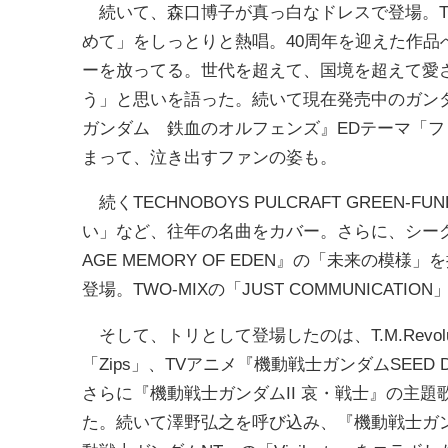
続いて、森口博子が真っ白なドレスで登場。T
めて」をしっとりと熱唱。40周年を迎えた作
ーを放ってる。世代を超えて、国境を超えて愛
う」と思いを語った。続いて現在発売中のガン
ガンダム 鉄血のオルフェンズ』EDテーマ「
まって、泣き出すファンの姿も。
続くTECHNOBOYS PULCRAFT GREEN
い」など、往年の名曲をカバー。さらに、シー
AGE MEMORY OF EDEN』の「未来の
登場。TWO-MIXの「JUST COMMUNICATI
そして、トリとして登場したのは、T.M.Revol
「Zips」、TVアニメ『機動戦士ガンダムSEED D
さらに『機動戦士ガンダムII 哀・戦士』の主
た。続いて澤野弘之を呼び込み、『機動戦士ガン