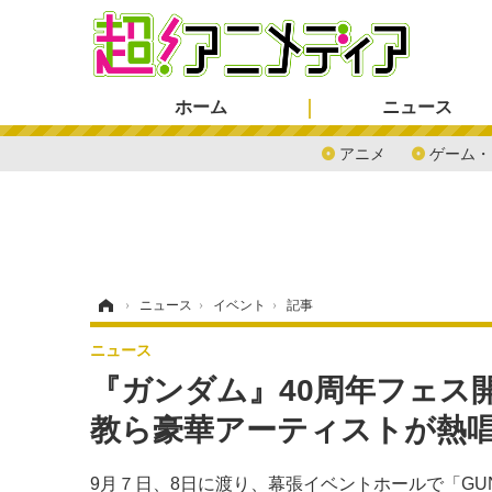
ホーム
ニュース
アニメ
ゲーム・
ホーム
›
ニュース
›
イベント
›
記事
ニュース
『ガンダム』40周年フェス開
教ら豪華アーティストが熱
9月７日、8日に渡り、幕張イベントホールで「GUNDAM