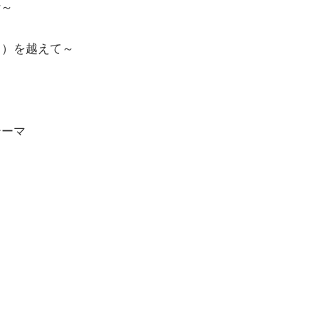
r～
そら）を越えて～
テーマ