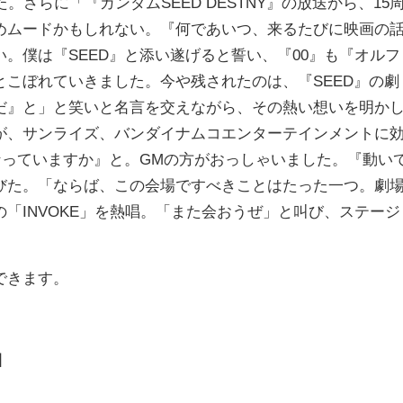
した。さらに「『ガンダムSEED DESTNY』の放送から、15
めムードかもしれない。『何であいつ、来るたびに映画の
。僕は『SEED』と添い遂げると誓い、『00』も『オルフ
こぼれていきました。今や残されたのは、『SEED』の劇
だ』と」と笑いと名言を交えながら、その熱い想いを明か
が、サンライズ、バンダイナムコエンターテインメントに
なっていますか』と。GMの方がおっしゃいました。『動い
びた。「ならば、この会場ですべきことはたった一つ。劇
「INVOKE」を熱唱。「また会おうぜ」と叫び、ステージ
できます。
目