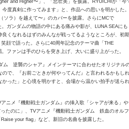
 and Higher〜」、「悲壮美」を披露。RYUICHIが「今
、今度真剣に作ってみます」と、作品への思いを明かした
スの宇宙（ソラ）を越えて〜』のカバーを披露。さらにMCで
ました。ガンダムの物語の中にある痛みや影が、LUNA SEAにも
仲良くなれるはずのみんなが戦ってるようなところが、初
、笑顔で語った。さらに40周年記念のテーマ曲「THE
を熱唱。ファンは手のひらを突き上げ、大いに盛り上がった。
ンダム 逆襲のシャア』メインテーマに合わせたオリジナル
なので、『お前ごときが何やってんだ』と言われるかもし
なかった」と心境を明かすと、会場から温かい拍手が送ら
ー。TVアニメ『機動戦士ガンダム』の挿入歌「シャアが来る」や
だったのに」、TVアニメ『機動戦士ガンダム 鉄血のオルフ
「Raise your flag」など、新旧の名曲を披露した。