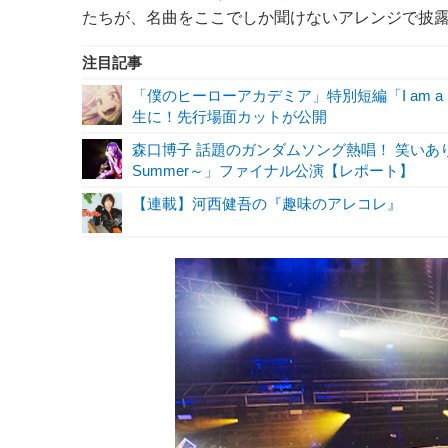
たちが、名曲をここでしか聞けないアレンジで披露
注目記事
「僕のヒーローアカデミア」特別短編「I am a 
生に！先行場面カットが公開
森口博子 話題のガンダムソング熱唱！ 笑いあり
Summer～」ファイナル公演【レポート】
【連載】河西健吾の『趣味のアレコレ』