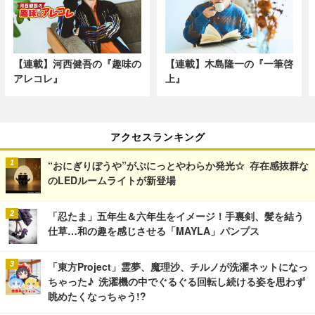
【連載】河西健吾の『趣味の
【連載】木島隆一の『一筆啓
アレコレ』
上』
アクセスランキング
“おにぎりぼうや”がぷにっとやわらか発光☆ 存在感抜群な
のLEDルームライトが新登場
「忍たま」五年生＆六年生をイメージ！手裏剣、髪を結う
仕草…和の趣を感じさせる「MAYLA」パンプス
「東方Project」霊夢、魔理沙、チルノが洗濯ネットになっ
ちゃった♪ 洗濯機の中でぐるぐる回転し続ける姿を思わず
眺めたくなっちゃう!?