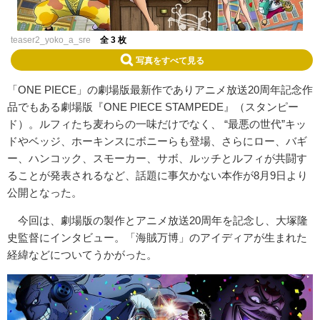
teaser2_yoko_a_sre
全 3 枚
写真をすべて見る
「ONE PIECE」の劇場版最新作でありアニメ放送20周年記念作
品でもある劇場版『ONE PIECE STAMPEDE』（スタンピー
ド）。ルフィたち麦わらの一味だけでなく、 “最悪の世代”キッ
ドやベッジ、ホーキンスにボニーらも登場、さらにロー、バギ
ー、ハンコック、スモーカー、サボ、ルッチとルフィが共闘す
ることが発表されるなど、話題に事欠かない本作が8月9日より
公開となった。
今回は、劇場版の製作とアニメ放送20周年を記念し、大塚隆
史監督にインタビュー。「海賊万博」のアイディアが生まれた
経緯などについてうかがった。