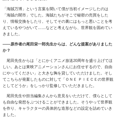
「海賊万博」という言葉を聞いて僕が当初イメージしたのは
「海賊の闇市」でした。海賊たちがそこで秘密の売買をした
り、情報交換をしたり。そしてその裏にはもっと悪いことを考
えているやつがいて……などと考えながら、世界観を固めてい
きました。
――原作者の尾田栄一郎先生からは、どんな提案がありました
か？
尾田先生からは「とにかくアニメ放送20周年を盛り上げてほ
しい。あとは東映アニメーションさんにお任せするので、自由
にやってください」と大きな胸を貸していただけました。そし
てこちらが発案したものに対して「ＯＮＥ ＰＩＥＣＥの世界観
としてどうか」をしっかり監修していただきました。
尾田先生や担当編集さんから意見をいただけて、僕らとして
も自由な発想をぶつけることができました。そうやって世界観
を作り、キャラクターの具体的な造形などの設定を詰めていき
ました。