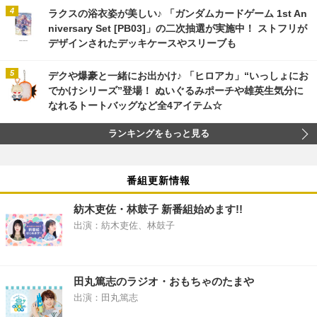
ラクスの浴衣姿が美しい♪ 「ガンダムカードゲーム 1st An
niversary Set [PB03]」の二次抽選が実施中！ ストフリが
デザインされたデッキケースやスリーブも
デクや爆豪と一緒にお出かけ♪ 「ヒロアカ」“いっしょにお
でかけシリーズ”登場！ ぬいぐるみポーチや雄英生気分に
なれるトートバッグなど全4アイテム☆
ランキングをもっと見る
番組更新情報
紡木吏佐・林鼓子 新番組始めます!!
出演：紡木吏佐、林鼓子
田丸篤志のラジオ・おもちゃのたまや
出演：田丸篤志