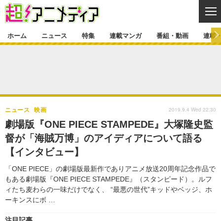
CL
ホーム
ニュース
特集
連載マンガ
番組・動画
連載
ニュース
ニュース一覧
アニメ
特集
ゲーム・アプリ
マンガ
特集一覧
カバー
連載マンガ
2019.9.4 Wed 22:30
ニュース
映画
映画
音楽
インタビュー
レポート
連載マンガ一覧
連載一覧
番組・動画
劇場版『ONE PIECE STAMPEDE』大塚隆史監
グッズ
イベント
督が「海賊万博」のアイディアについて語る
ラキりす
番組・動画一覧
ラジオ
連載・ブログ
【インタビュー】
声優
コスプレ
動画
連載・ブログ一覧
コラム
「ONE PIECE」の劇場版最新作でありアニメ放送20周年記念作品で
舞台
新帝スタ
もある劇場版『ONE PIECE STAMPEDE』（スタンピード）。ルフ
編集部ブログ・お知らせ
ィたち麦わらの一味だけでなく、 “最悪の世代”キッドやベッジ、ホ
ーキンスにボ …
注目記事