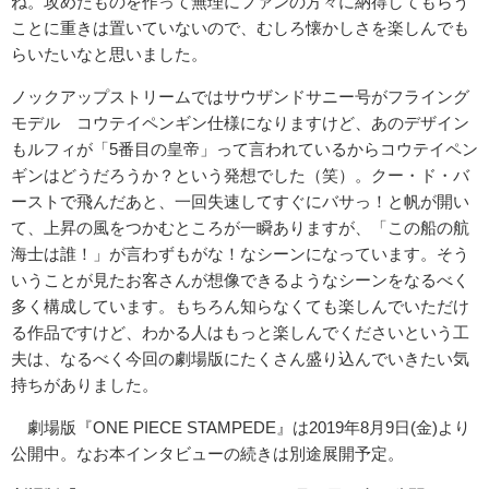
ね。攻めたものを作って無理にファンの方々に納得してもらう
ことに重きは置いていないので、むしろ懐かしさを楽しんでも
らいたいなと思いました。
ノックアップストリームではサウザンドサニー号がフライング
モデル コウテイペンギン仕様になりますけど、あのデザイン
もルフィが「5番目の皇帝」って言われているからコウテイペン
ギンはどうだろうか？という発想でした（笑）。クー・ド・バ
ーストで飛んだあと、一回失速してすぐにバサっ！と帆が開い
て、上昇の風をつかむところが一瞬ありますが、「この船の航
海士は誰！」が言わずもがな！なシーンになっています。そう
いうことが見たお客さんが想像できるようなシーンをなるべく
多く構成しています。もちろん知らなくても楽しんでいただけ
る作品ですけど、わかる人はもっと楽しんでくださいという工
夫は、なるべく今回の劇場版にたくさん盛り込んでいきたい気
持ちがありました。
劇場版『ONE PIECE STAMPEDE』は2019年8月9日(金)より
公開中。なお本インタビューの続きは別途展開予定。