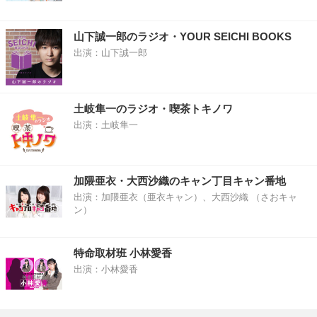
山下誠一郎のラジオ・YOUR SEICHI BOOKS
出演：山下誠一郎
土岐隼一のラジオ・喫茶トキノワ
出演：土岐隼一
加隈亜衣・大西沙織のキャン丁目キャン番地
出演：加隈亜衣（亜衣キャン）、大西沙織 （さおキャ
ン）
特命取材班 小林愛香
出演：小林愛香