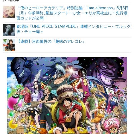
「僕のヒーローアカデミア」特別短編「I am a hero too」8月3日
（月）午前0時に配信スタート！少女・エリが高校生に！先行場
面カットが公開
劇場版『ONE PIECE STAMPEDE』連載インタビュー～ブルック
役・チョー編～
【連載】河西健吾の『趣味のアレコレ』