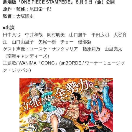
劇場版『
ONE PIECE STAMPEDE
』８月９日（金）公開
原作・監修
：尾田栄一郎
監督
：大塚隆史
■出演
田中真弓 中井和哉 岡村明美 山口勝平 平田広明 大谷育
江 山口由里子 矢尾一樹 チョー 磯部勉
ゲスト声優：ユースケ・サンタマリア 指原莉乃 山里亮太
（南海キャンディーズ）
主題歌/ WANIMA「GONG」(unBORDE / ワーナーミュージッ
ク・ジャパン)