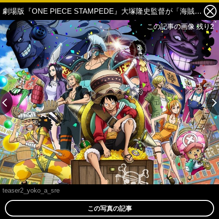
劇場版『ONE PIECE STAMPEDE』大塚隆史監督が「海賊万博」のアイディアについて語る【インタビュー】 1枚目の写真・画像
この記事の画像 残り2
この記事の画像 残り2
teaser2_yoko_a_sre
この写真の記事