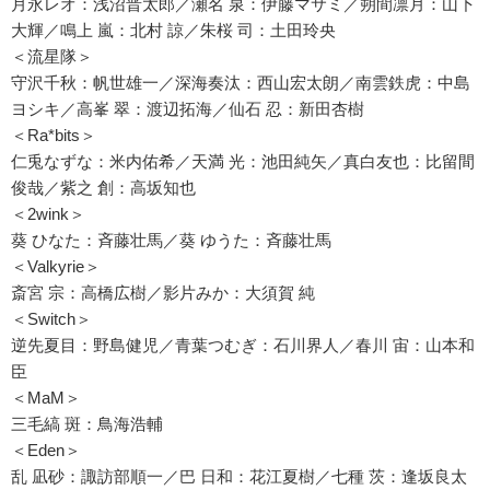
月永レオ：浅沼晋太郎／瀬名 泉：伊藤マサミ／朔間凛月：山下
大輝／鳴上 嵐：北村 諒／朱桜 司：土田玲央
＜流星隊＞
守沢千秋：帆世雄一／深海奏汰：西山宏太朗／南雲鉄虎：中島
ヨシキ／高峯 翠：渡辺拓海／仙石 忍：新田杏樹
＜Ra*bits＞
仁兎なずな：米内佑希／天満 光：池田純矢／真白友也：比留間
俊哉／紫之 創：高坂知也
＜2wink＞
葵 ひなた：斉藤壮馬／葵 ゆうた：斉藤壮馬
＜Valkyrie＞
斎宮 宗：高橋広樹／影片みか：大須賀 純
＜Switch＞
逆先夏目：野島健児／青葉つむぎ：石川界人／春川 宙：山本和
臣
＜MaM＞
三毛縞 斑：鳥海浩輔
＜Eden＞
乱 凪砂：諏訪部順一／巴 日和：花江夏樹／七種 茨：逢坂良太