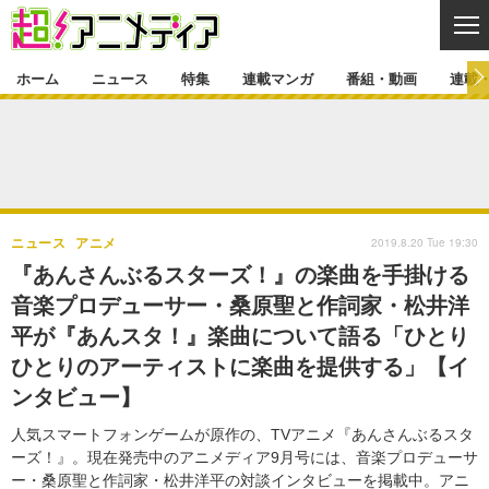
CL
ホーム
ニュース
特集
連載マンガ
番組・動画
連載
ニュース
ニュース一覧
アニメ
特集
ゲーム・アプリ
マンガ
特集一覧
カバー
連載マンガ
2019.8.20 Tue 19:30
ニュース
アニメ
映画
音楽
インタビュー
レポート
連載マンガ一覧
連載一覧
番組・動画
『あんさんぶるスターズ！』の楽曲を手掛ける
グッズ
イベント
音楽プロデューサー・桑原聖と作詞家・松井洋
ラキりす
番組・動画一覧
ラジオ
連載・ブログ
平が『あんスタ！』楽曲について語る「ひとり
声優
コスプレ
動画
連載・ブログ一覧
コラム
ひとりのアーティストに楽曲を提供する」【イ
舞台
新帝スタ
ンタビュー】
編集部ブログ・お知らせ
人気スマートフォンゲームが原作の、TVアニメ『あんさんぶるスタ
ーズ！』。現在発売中のアニメディア9月号には、音楽プロデューサ
ー・桑原聖と作詞家・松井洋平の対談インタビューを掲載中。アニ