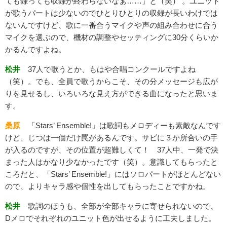
ても録っても収録が終わらないなぁ……」と（笑） 。ユニット
が歌うパートは少ないのでひとりひとりの収録が長いわけでは
ないんですけど、歌に一番合うマイクや声の組み合わせに合う
マイクを選ぶので、機材の調整やセッティングに30分くらいか
かるんですよね。
松井
37人で歌うとか、もはや合唱コンクールですよね
（笑）。でも、全員で歌うからこそ、その分メッセージも広が
りを見せるし、いろいろな見え方ができる曲になったと思いま
す。
桑原
「Stars’ Ensemble!」は歌詞もメロディーも素敵なんです
けど、じつは一個だけ罠があるんです。サビに３か所合いの手
が入るのですが、その位置が超難しくて！ 37人中、一発で決
まった人はかなり少なかったです（笑）。意識してもらったと
ころだと、「Stars’ Ensemble!」にはソロパートがほとんどない
ので、よりキャラ感や個性を出してもらったことですかね。
松井
歌詞のほうも、全部が全部キャラに寄せられないので、
Dメロでそれぞれのユニット色が出せるように工夫しました。