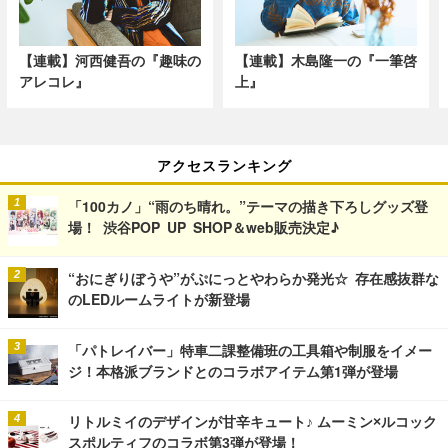
【連載】河西健吾の『趣味の
【連載】木島隆一の『一筆啓
アレコレ』
上』
アクセスランキング
「100カノ」“雨のち晴れ。”テーマの描き下ろしグッズ登
場！ 渋谷POP UP SHOP＆web販売決定♪
“おにぎりぼうや”がぷにっとやわらか発光☆ 存在感抜群な
のLEDルームライトが新登場
「パトレイバー」特車二課整備班の工具箱や制服をイメー
ジ！本格派ブランドとのコラボアイテム第1弾が登場
リトルミイのデザインが甘辛キュート♪ ムーミン×ルコック
スポルティフのコラボ第3弾が登場！