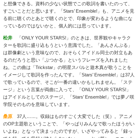
と想像できる。資料の少ない状態でこの歌詞を書いたのって、
すごいことだと思います。「Stars’ Ensemble!」も、アニメを見
る前に聴くのとあとで聴くのとで、印象が変わるような曲にな
っているのではないかと、個人的には思っています。
松井
「ONLY YOUR STARS!」のときは、世界観やキャラク
ターを歌詞に盛り込もうという意識でした。「あんさんぶる」
は群像劇という意味なので、おそらくアイドル同士の対立もあ
るのだろうと思い「ぶつかる」というフレーズを入れました
ね。この曲は「Trickstar」の明星スバルと遊木真が歌うことを
イメージして歌詞を作ったんです。「Stars’ Ensemble!」は37人
で歌っているので、そこが一番の違いかもしれません。「ステ
ージ」という言葉が両曲に入って、「ONLY YOUR STARS!」
はアイドルとしてのステージ、「Stars’ Ensemble!」では夢ノ咲
学院そのものを意味しています。
桑原
37人……。収録はものすごく大変でした（笑）。アニメ
のOP主題歌ということで、「やっぱりみんなで歌ったほうがい
いよね」となって決まったのですが、いざやってみると「録っ