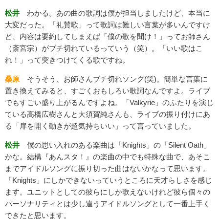
松井
わかる。あの曲の歌詞は僕が担当しましたけど、本当に
大変だった。「礼賛歌」って歌詞は難しい言葉が多いんですけ
ど、内容は要約してしまえば「僕の歌を聞け！」ってお師さん
（斎宮宗）がブチ切れているっていう（笑）。「いい歌はこ
れ！」って突きつけてくる歌ですね。
桑原
そうそう、お師さんブチ切れソング(笑)。簡単な言葉に
置き換えてみると、すごくおもしろい歌詞なんですよ。ライブ
でもすごい盛り上がるんですよね。「Valkyrie」のふたりを演じ
ている高橋広樹さんと大須賀純さんも、ライブの振り付けにあ
る「扉を開く動きが超気持ちいい」って言っていました。
松井
僕の思い入れのある楽曲は「Knights」の「Silent Oath」
かな。結構『あんスタ！』の楽曲の中でも特殊な曲で、あそこ
までアイドルソングに振り切った曲はないかなって思います。
「Knights」にしかできないっていうところに天才らしさを感じ
ます。ユニットとしての彼らにしか歌えないけれど彼ら個々の
パーソナリティとは少し違うアイドルソングとして一番上手く
できたと思います。