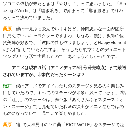
ソロ曲の依頼が来たときは「やりぃ！」って思いました。「Am
azing☆World」は「響き渡る」で始まって「響き渡る」で終わ
ろうって決めていました。
桑原
渉は一見ぶっ飛んでいますけど、仲間思いな一面が随所
に見えていいキャラクターですよね。ちなみに僕は、教師の佐
賀美陣が好きで、「教師の曲も作りましょう」とHappyElement
sさんに話していたんですよ。そうしたら椚章臣とのデュエット
ソングという形で実現したので、あれはうれしかったです。
――アニメは現在５話（アニメディア9月号発売時点）まで放送
されていますが、印象的だったシーンは？
松井
僕はアニメでアイドルたちのステージを見るのを楽しみ
にしていたので、すべてのステージが印象に残っています。2話
の「紅月」のステージは、舞台版『あんさんぶるスターズ！オ
ン・ステージ』でも見せていた和傘の演出がアニメならではの
ものになっていて、見ていて楽しめました。
桑原
1話で大神晃牙のソロ曲「RIOT WOLF」をステージで流