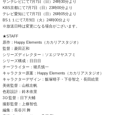
サンテレビにて7月7日（日）24時30分より
KBS京都にて7月7日（日）23時00分より
テレビ愛知にて7月7日（日）26時05分より
BS１１にて7月9日（火）24時00分より
※放送日時は変更になる場合がございます。
★STAFF
原作：Happy Elements（カカリアスタジオ）
監督：菱田正和
シリーズディレクター：ソエジマヤスフミ
シリーズ構成：日日日
チーフライター：猪爪慎一
キャラクター原案：Happy Elements（カカリアスタジオ）
キャラクターデザイン：飯塚晴子・下谷智之・長田絵里
美術監督：山根左帆
色彩設計：鈴木依里
3Ｄ監督：日下大輔
撮影監督：上條智也
編集：長谷川 舞