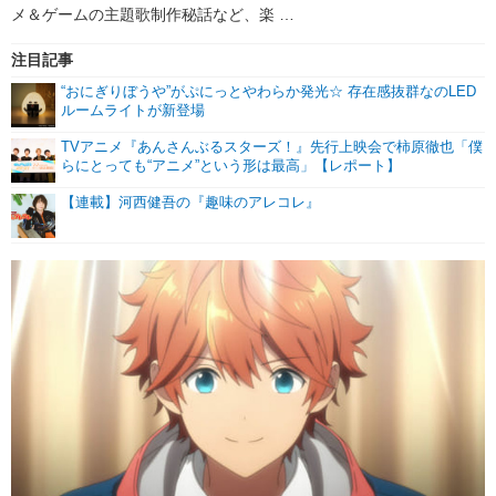
メ＆ゲームの主題歌制作秘話など、楽 …
注目記事
“おにぎりぼうや”がぷにっとやわらか発光☆ 存在感抜群なのLED
ルームライトが新登場
TVアニメ『あんさんぶるスターズ！』先行上映会で柿原徹也「僕
らにとっても“アニメ”という形は最高」【レポート】
【連載】河西健吾の『趣味のアレコレ』