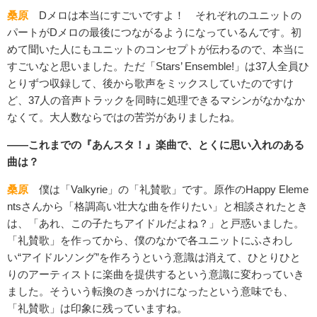
桑原
Dメロは本当にすごいですよ！ それぞれのユニットの
パートがDメロの最後につながるようになっているんです。初
めて聞いた人にもユニットのコンセプトが伝わるので、本当に
すごいなと思いました。ただ「Stars’ Ensemble!」は37人全員ひ
とりずつ収録して、後から歌声をミックスしていたのですけ
ど、37人の音声トラックを同時に処理できるマシンがなかなか
なくて。大人数ならではの苦労がありましたね。
――これまでの『あんスタ！』楽曲で、とくに思い入れのある
曲は？
桑原
僕は「Valkyrie」の「礼賛歌」です。原作のHappy Eleme
ntsさんから「格調高い壮大な曲を作りたい」と相談されたとき
は、「あれ、この子たちアイドルだよね？」と戸惑いました。
「礼賛歌」を作ってから、僕のなかで各ユニットにふさわし
い“アイドルソング”を作ろうという意識は消えて、ひとりひと
りのアーティストに楽曲を提供するという意識に変わっていき
ました。そういう転換のきっかけになったという意味でも、
「礼賛歌」は印象に残っていますね。