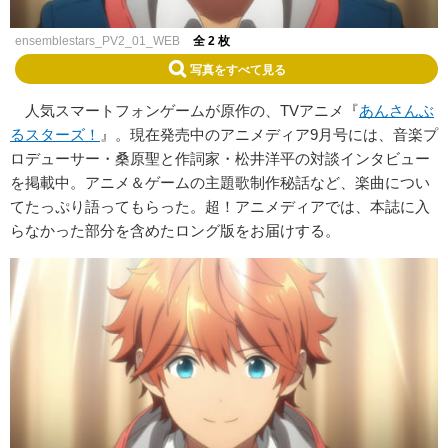
ensemblestars_PV2_01_WEB
全 2 枚
写真をすべて見る
人気スマートフォンゲームが原作の、TVアニメ『
あんさんぶ
るスターズ！
』。現在発売中のアニメディア9月号には、音楽プ
ロデューサー・桑原聖と作詞家・松井洋平の対談インタビュー
を掲載中。アニメ＆ゲームの主題歌制作秘話など、楽曲につい
てたっぷり語ってもらった。超！アニメディアでは、本誌に入
らなかった部分を含めたロング版をお届けする。