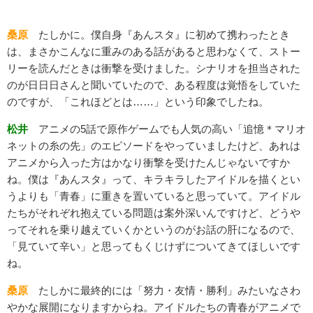
桑原
たしかに。僕自身『あんスタ』に初めて携わったとき
は、まさかこんなに重みのある話があると思わなくて、ストー
リーを読んだときは衝撃を受けました。シナリオを担当された
のが日日日さんと聞いていたので、ある程度は覚悟をしていた
のですが、「これほどとは……」という印象でしたね。
松井
アニメの5話で原作ゲームでも人気の高い「追憶＊マリオ
ネットの糸の先」のエピソードをやっていましたけど、あれは
アニメから入った方はかなり衝撃を受けたんじゃないですか
ね。僕は『あんスタ』って、キラキラしたアイドルを描くとい
うよりも「青春」に重きを置いていると思っていて。アイドル
たちがそれぞれ抱えている問題は案外深いんですけど、どうや
ってそれを乗り越えていくかというのがお話の肝になるので、
「見ていて辛い」と思ってもくじけずについてきてほしいです
ね。
桑原
たしかに最終的には「努力・友情・勝利」みたいなさわ
やかな展開になりますからね。アイドルたちの青春がアニメで