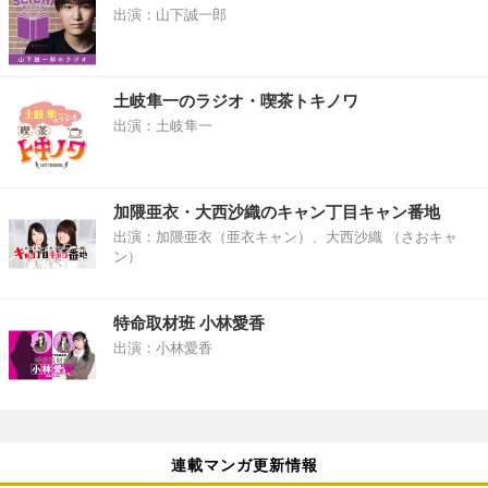
出演：山下誠一郎
土岐隼一のラジオ・喫茶トキノワ
出演：土岐隼一
加隈亜衣・大西沙織のキャン丁目キャン番地
出演：加隈亜衣（亜衣キャン）、大西沙織 （さおキャ
ン）
特命取材班 小林愛香
出演：小林愛香
連載マンガ更新情報