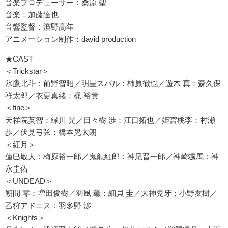
音楽プロデューサー：桑原 聖
音楽：加藤達也
音響監督：濱野高年
アニメーション制作：david production
★CAST
＜Trickstar＞
氷鷹北斗：前野智昭／明星スバル：柿原徹也／遊木 真：森久保
祥太郎／衣更真緒：梶 裕貴
＜fine＞
天祥院英智：緑川 光／日々樹 渉：江口拓也／姫宮桃李：村瀬
歩／伏見弓弦：橋本晃太朗
＜紅月＞
蓮巳敬人：梅原裕一郎／鬼龍紅郎：神尾晋一郎／神崎颯馬：神
永圭佑
＜UNDEAD＞
朔間 零：増田俊樹／羽風 薫：細貝 圭／大神晃牙：小野友樹／
乙狩アドニス：羽多野 渉
＜Knights＞