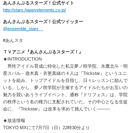
あんさんぶるスターズ！公式サイト
http://stars.happyelements.co.jp/
あんさんぶるスターズ！公式ツイッター
@ensemble_stars
#
あんスタ
ＴＶアニメ『あんさんぶるスターズ！』
★INTRODUCTION
男性アイドル育成に特化した私立夢ノ咲学院。氷鷹北斗・明
星スバル・遊木真・衣更真緒の４人は『Trickstar』というユニ
ットを組み、トップアイドルを目指し、日々レッスンに励んで
いる。しかし、夢ノ咲学院が主催するアイドルたちがお互いの
魅力を競いあうライブイベント、通称『ドリフェス』は、学院
の秩序という名の権力に支配されていた。その中心となる生徒
会に、『Trickstar』 は改革を求めて挑んでいく―――
★放送情報
TOKYO MXにて7月7日（日）22時30分より