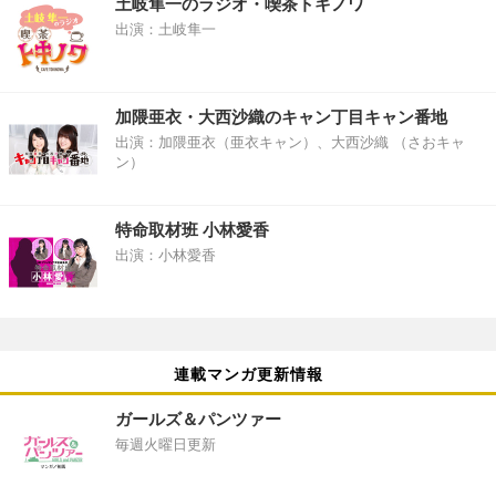
土岐隼一のラジオ・喫茶トキノワ
出演：土岐隼一
加隈亜衣・大西沙織のキャン丁目キャン番地
出演：加隈亜衣（亜衣キャン）、大西沙織 （さおキャ
ン）
特命取材班 小林愛香
出演：小林愛香
連載マンガ更新情報
ガールズ＆パンツァー
毎週火曜日更新