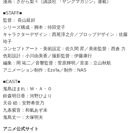
漫画：さがら梨々（講談社 『ヤングマガジン』連載）
■STAFF■
監督： 長山延好
シリーズ構成・脚本：待田堂子
キャラクターデザイン：西尾淳之介／プロップデザイン：佐藤
玲子
コンセプトアート・美術設定：佐久間 昇／美術監督：西倉 力
色彩設計：小川由美香／撮影監督：伊藤康行
編集：岡 祐二／音響監督：菅原輝明／音楽：立山秋航
アニメーション制作：Ezo’la／制作：NAS
■CAST■
鬼島ほまれ：Ｍ・Ａ・Ｏ
鈴森明日香：河野ひより
天谷 睦：安野希世乃
九条紫音：和氣あず未
鬼島丈一：大塚明夫
アニメ公式サイト