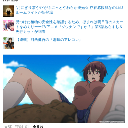
“おにぎりぼうや”がぷにっとやわらか発光☆ 存在感抜群なのLED
ルームライトが新登場
見つけた植物の安全性を確認するため、ほまれは明日香のスカー
トをめくりーーTVアニメ『ソウナンですか？』第3話あらすじ＆
先行カットが到着
【連載】河西健吾の『趣味のアレコレ』
★SD_EP04_01
全 5 枚