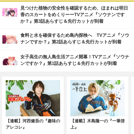
見つけた植物の安全性を確認するため、ほまれは明日
香のスカートをめくりーーTVアニメ『ソウナンです
か？』第3話あらすじ＆先行カットが到着
食料と水を確保するため島内探検へ TVアニメ『ソウ
ナンですか？』第2話あらすじ＆先行カットが到着
女子高生の無人島生活アニメ開幕！TVアニメ『ソウナ
ンですか？』第1話あらすじ＆先行カットが到着
【連載】河西健吾の『趣味の
【連載】木島隆一の『一筆啓
アレコレ』
上』