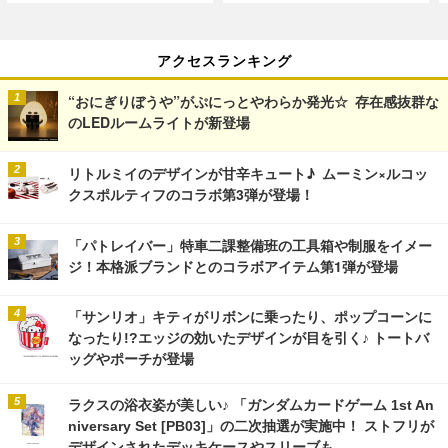
アクセスランキング
“おにぎりぼうや”がぷにっとやわらか発光☆ 存在感抜群な
のLEDルームライトが新登場
リトルミイのデザインが甘辛キュート♪ ムーミン×ルコッ
クスポルティフのコラボ第3弾が登場！
「パトレイバー」特車二課整備班の工具箱や制服をイメー
ジ！本格派ブランドとのコラボアイテム第1弾が登場
「サンリオ」キティがリボンに乗ったり、ポップコーンに
なったり!?エッジの効いたデザインが目を引く♪ トートバ
ッグやポーチが登場
ラクスの浴衣姿が美しい♪ 「ガンダムカードゲーム 1st An
niversary Set [PB03]」の二次抽選が実施中！ ストフリが
デザインされたデッキケースやスリーブも