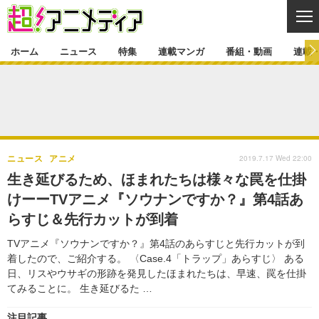
CL
ホーム
ニュース
特集
連載マンガ
番組・動画
連載
ニュース
ニュース一覧
アニメ
特集
ゲーム・アプリ
マンガ
特集一覧
カバー
連載マンガ
2019.7.17 Wed 22:00
ニュース
アニメ
映画
音楽
インタビュー
レポート
連載マンガ一覧
連載一覧
番組・動画
生き延びるため、ほまれたちは様々な罠を仕掛
グッズ
イベント
けーーTVアニメ『ソウナンですか？』第4話あ
ラキりす
番組・動画一覧
ラジオ
連載・ブログ
らすじ＆先行カットが到着
声優
コスプレ
動画
連載・ブログ一覧
コラム
TVアニメ『ソウナンですか？』第4話のあらすじと先行カットが到
舞台
新帝スタ
着したので、ご紹介する。 〈Case.4「トラップ」あらすじ〉 ある
編集部ブログ・お知らせ
日、リスやウサギの形跡を発見したほまれたちは、早速、罠を仕掛
てみることに。 生き延びるた …
注目記事