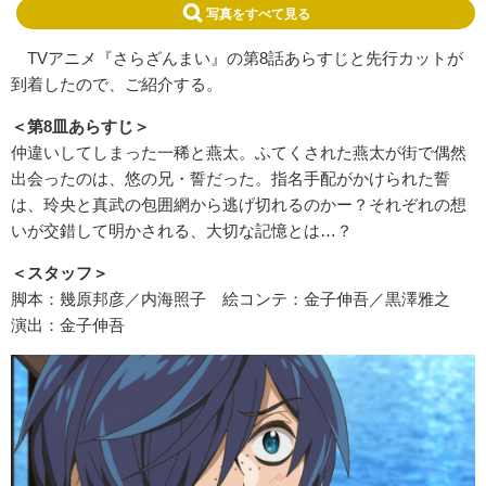
写真をすべて見る
TVアニメ『さらざんまい』の第8話あらすじと先行カットが
到着したので、ご紹介する。
＜第8皿あらすじ＞
仲違いしてしまった一稀と燕太。
ふてくされた燕太が街で偶然
出会ったのは、悠の兄・誓だった。指名手配がかけられた誓
は、
玲央と真武の包囲網から逃げ切れるのかー？それぞれの想
いが交錯して明かされる、大切な記憶とは…？
＜スタッフ＞
脚本：幾原邦彦／内海照子 絵コンテ：金子伸吾／黒澤雅之
演出：金子伸吾