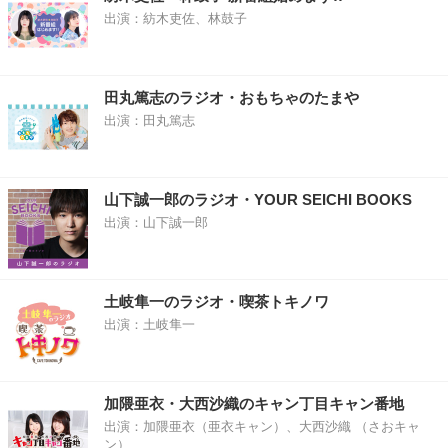
出演：紡木吏佐、林鼓子
田丸篤志のラジオ・おもちゃのたまや
出演：田丸篤志
山下誠一郎のラジオ・YOUR SEICHI BOOKS
出演：山下誠一郎
土岐隼一のラジオ・喫茶トキノワ
出演：土岐隼一
加隈亜衣・大西沙織のキャン丁目キャン番地
出演：加隈亜衣（亜衣キャン）、大西沙織 （さおキャ
ン）