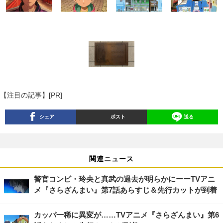
【注目の記事】[PR]
シェア
ポスト
送る
関連ニュース
警官コンビ・玲央と真武の過去が明らかにーーTVアニ
メ『さらざんまい』第7話あらすじ＆先行カットが到着
カッパ一稀に異変が……TVアニメ『さらざんまい』第6