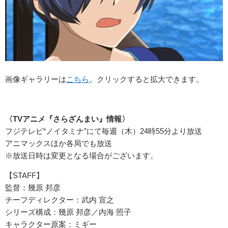
画像ギャラリーは
こちら
。クリックすると拡大できます。
〈TVアニメ『さらざんまい』情報〉
フジテレビ“ノイタミナ”にて毎週（木）24時55分より放送
アニマックスほか各局でも放送
※放送日時は変更となる場合がございます。
【STAFF】
監督：幾原 邦彦
チーフディレクター：武内 宣之
シリーズ構成：幾原 邦彦／内海 照子
キャラクター原案：ミギー