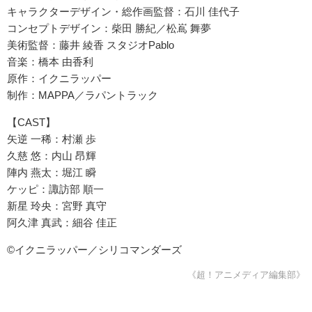
キャラクターデザイン・総作画監督：石川 佳代子
コンセプトデザイン：柴田 勝紀／松嶌 舞夢
美術監督：藤井 綾香 スタジオPablo
音楽：橋本 由香利
原作：イクニラッパー
制作：MAPPA／ラパントラック
【CAST】
矢逆 一稀：村瀬 歩
久慈 悠：内山 昂輝
陣内 燕太：堀江 瞬
ケッピ：諏訪部 順一
新星 玲央：宮野 真守
阿久津 真武：細谷 佳正
©イクニラッパー／シリコマンダーズ
《超！アニメディア編集部》