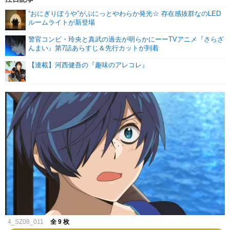
“おにぎりぼうや”がぷにっとやわらか発光☆ 存在感抜群なのLED
ルームライトが新登場
警官コンビ・玲央と真武の過去が明らかにーーTVアニメ『さらざ
んまい』第7話あらすじ＆先行カットが到着
【連載】河西健吾の『趣味のアレコレ』
4_SZ08_011
全 9 枚