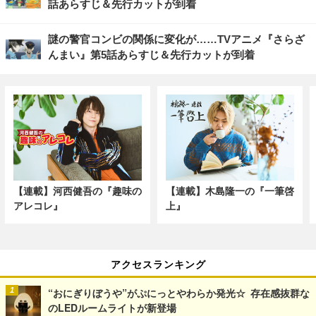
話あらすじ＆先行カットが到着
謎の警官コンビの関係に変化が……TVアニメ『さらざ
んまい』第5話あらすじ＆先行カットが到着
【連載】河西健吾の『趣味の
【連載】木島隆一の『一筆啓
アレコレ』
上』
アクセスランキング
“おにぎりぼうや”がぷにっとやわらか発光☆ 存在感抜群な
のLEDルームライトが新登場