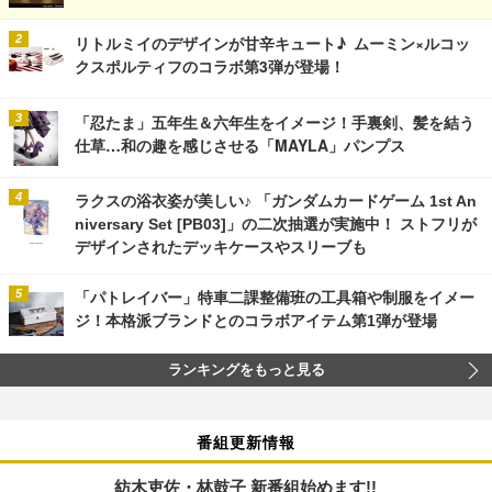
リトルミイのデザインが甘辛キュート♪ ムーミン×ルコッ
クスポルティフのコラボ第3弾が登場！
「忍たま」五年生＆六年生をイメージ！手裏剣、髪を結う
仕草…和の趣を感じさせる「MAYLA」パンプス
ラクスの浴衣姿が美しい♪ 「ガンダムカードゲーム 1st An
niversary Set [PB03]」の二次抽選が実施中！ ストフリが
デザインされたデッキケースやスリーブも
「パトレイバー」特車二課整備班の工具箱や制服をイメー
ジ！本格派ブランドとのコラボアイテム第1弾が登場
ランキングをもっと見る
番組更新情報
紡木吏佐・林鼓子 新番組始めます!!