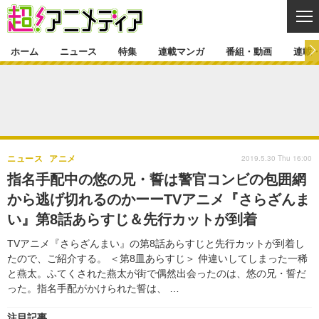
CL
ホーム
ニュース
特集
連載マンガ
番組・動画
連載
ニュース
ニュース一覧
アニメ
特集
ゲーム・アプリ
マンガ
特集一覧
カバー
連載マンガ
2019.5.30 Thu 16:00
ニュース
アニメ
映画
音楽
インタビュー
レポート
連載マンガ一覧
連載一覧
番組・動画
指名手配中の悠の兄・誓は警官コンビの包囲網
グッズ
イベント
から逃げ切れるのかーーTVアニメ『さらざんま
ラキりす
番組・動画一覧
ラジオ
連載・ブログ
い』第8話あらすじ＆先行カットが到着
声優
コスプレ
動画
連載・ブログ一覧
コラム
TVアニメ『さらざんまい』の第8話あらすじと先行カットが到着し
舞台
新帝スタ
たので、ご紹介する。 ＜第8皿あらすじ＞ 仲違いしてしまった一稀
編集部ブログ・お知らせ
と燕太。ふてくされた燕太が街で偶然出会ったのは、悠の兄・誓だ
った。指名手配がかけられた誓は、 …
注目記事