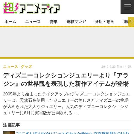
CL
ホーム
ニュース
特集
連載マンガ
番組・動画
連載
ニュース
ニュース一覧
アニメ
特集
ゲーム・アプリ
マンガ
特集一覧
カバー
連載マンガ
2019.5.23 Thu 14:55
ニュース
グッズ
映画
音楽
インタビュー
レポート
連載マンガ一覧
連載一覧
番組・動画
ディズニーコレクションジュエリーより『アラ
グッズ
イベント
ジン』の世界観を表現した新作アイテムが登場
ラキりす
番組・動画一覧
ラジオ
連載・ブログ
2005年より始まったテイクアップのディズニーコレクションジュエ
声優
コスプレ
動画
連載・ブログ一覧
コラム
リーは、天然石を使用したジュエリーの美しさとディズニーの物語
舞台
新帝スタ
が込められた大人なジュエリー。人気のディズニーコレクションジ
編集部ブログ・お知らせ
ュエリーに6月に実写版が公開される …
注目記事
“おにぎりぼうや”がぷにっとやわらか発光☆ 存在感抜群なのLED