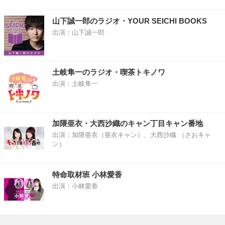
山下誠一郎のラジオ・YOUR SEICHI BOOKS
出演：山下誠一郎
土岐隼一のラジオ・喫茶トキノワ
出演：土岐隼一
加隈亜衣・大西沙織のキャン丁目キャン番地
出演：加隈亜衣（亜衣キャン）、大西沙織 （さおキャ
ン）
特命取材班 小林愛香
出演：小林愛香