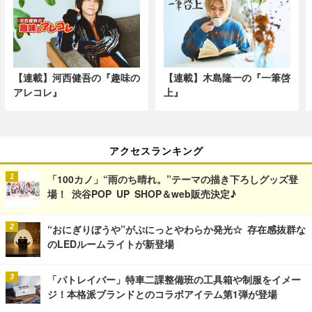
【連載】河西健吾の『趣味の
【連載】木島隆一の『一筆啓
アレコレ』
上』
アクセスランキング
「100カノ」“雨のち晴れ。”テーマの描き下ろしグッズ登
場！ 渋谷POP UP SHOP＆web販売決定♪
“おにぎりぼうや”がぷにっとやわらか発光☆ 存在感抜群な
のLEDルームライトが新登場
「パトレイバー」特車二課整備班の工具箱や制服をイメー
ジ！本格派ブランドとのコラボアイテム第1弾が登場