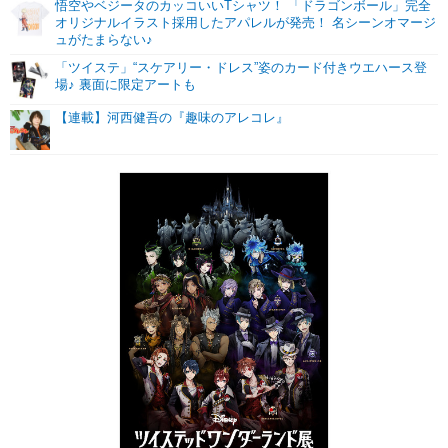
悟空やベジータのカッコいいTシャツ！ 「ドラゴンボール」完全
オリジナルイラスト採用したアパレルが発売！ 名シーンオマージ
ュがたまらない♪
「ツイステ」“スケアリー・ドレス”姿のカード付きウエハース登
場♪ 裏面に限定アートも
【連載】河西健吾の『趣味のアレコレ』