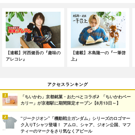
【連載】河西健吾の『趣味の
【連載】木島隆一の『一筆啓
アレコレ』
上』
アクセスランキング
「ちいかわ」京都銘菓・おたべとコラボ♪ 「ちいかわベー
カリー」が京都駅に期間限定オープン【8月13日～】
“ジークジオン”「機動戦士ガンダム」シリーズのロゴマー
ク入りTシャツ登場！ アムロ、シャア、ジオン公国、マフ
ティーのマークをさり気なくアピール