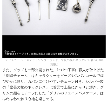
「ディズニー ツイステッドワンダーランド」寮長の杖のネックレス 各24,000円
（税込）
また、グッズも一部公開された。1つ1つ丁寧に職人が仕上げた
「刺繍チャーム」はキャラクターをビーズやスパンコールで煌
びやかに彩り、カバンに付けやすいチェーン付き。シルバー製
の「寮長の杖のネックレス」は首元で上品にきらりと輝き、グ
リムの顔をモチーフにした「グリムのフェイスパスケース」は
ふわふわの触り心地を楽しめる。