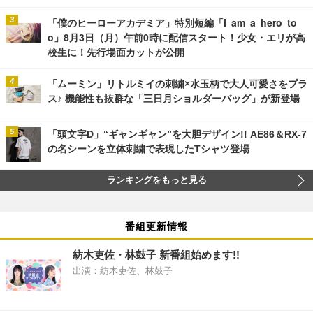
「僕のヒーローアカデミア」特別短編「I am a hero to
o」8月3日（月）午前0時に配信スタート！少女・エリが高
校生に！先行場面カットが公開
「ムーミン」リトルミイの刺繍×水玉柄で大人可愛さをプラ
ス♪ 機能性も抜群な「三日月ショルダーバッグ」が新登場
「頭文字D」“ギャンギャン”を大胆デザイン!! AE86＆RX-7
の名シーンを立体刺繍で表現したTシャツ登場
ランキングをもっと見る
番組更新情報
紡木吏佐・林鼓子 新番組始めます!!
出演：紡木吏佐、林鼓子