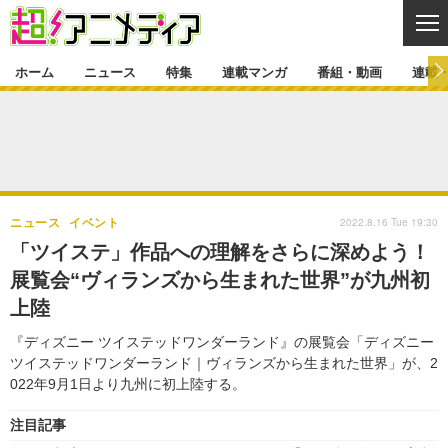
CL
ホーム
ニュース
特集
連載マンガ
番組・動画
連載
ニュース
ニュース一覧
アニメ
特集
ゲーム・アプリ
マンガ
特集一覧
カバー
連載マンガ
2022.8.16 Tue 19:30
ニュース
イベント
映画
音楽
インタビュー
レポート
連載マンガ一覧
連載一覧
番組・動画
「ツイステ」作品への理解をさらに深めよう！
グッズ
イベント
展覧会“ヴィランズから生まれた世界”が九州初
ラキりす
番組・動画一覧
ラジオ
連載・ブログ
上陸
声優
コスプレ
動画
連載・ブログ一覧
コラム
『ディズニー ツイステッドワンダーランド』の展覧会「ディズニー
舞台
新帝スタ
ツイステッドワンダーランド｜ヴィランズから生まれた世界」が、2
編集部ブログ・お知らせ
022年9月1日より九州に初上陸する。
注目記事