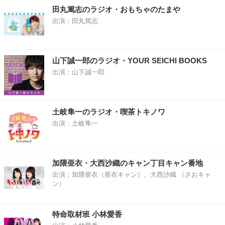
田丸篤志のラジオ・おもちゃのたまや
出演：田丸篤志
山下誠一郎のラジオ・YOUR SEICHI BOOKS
出演：山下誠一郎
土岐隼一のラジオ・喫茶トキノワ
出演：土岐隼一
加隈亜衣・大西沙織のキャン丁目キャン番地
出演：加隈亜衣（亜衣キャン）、大西沙織 （さおキャ
ン）
特命取材班 小林愛香