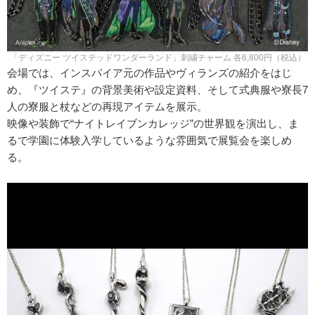
「ディズニー ツイステッドワンダーランド」刺繍チャーム 各6,800円（税込）
会場では、インスパイア元の作品やヴィランズの紹介をはじ
め、『ツイステ』の背景美術や設定資料、そして式典服や寮長7
人の寮服と杖などの再現アイテムを展示。
映像や装飾で“ナイトレイブンカレッジ”の世界観を演出し、ま
るで学園に体験入学しているような雰囲気で展覧会を楽しめ
る。