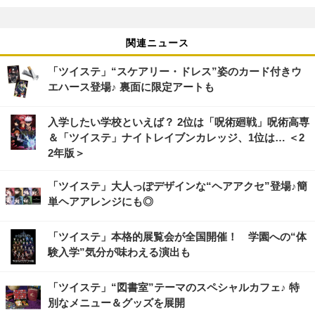
関連ニュース
「ツイステ」“スケアリー・ドレス”姿のカード付きウ
エハース登場♪ 裏面に限定アートも
入学したい学校といえば？ 2位は「呪術廻戦」呪術高専
＆「ツイステ」ナイトレイブンカレッジ、1位は… ＜2
2年版＞
「ツイステ」大人っぽデザインな“ヘアアクセ”登場♪簡
単ヘアアレンジにも◎
「ツイステ」本格的展覧会が全国開催！ 学園への“体
験入学”気分が味わえる演出も
「ツイステ」“図書室”テーマのスペシャルカフェ♪ 特
別なメニュー＆グッズを展開