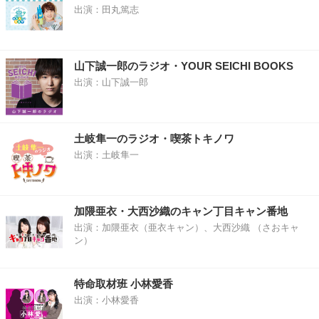
出演：田丸篤志
山下誠一郎のラジオ・YOUR SEICHI BOOKS
出演：山下誠一郎
土岐隼一のラジオ・喫茶トキノワ
出演：土岐隼一
加隈亜衣・大西沙織のキャン丁目キャン番地
出演：加隈亜衣（亜衣キャン）、大西沙織 （さおキャ
ン）
特命取材班 小林愛香
出演：小林愛香