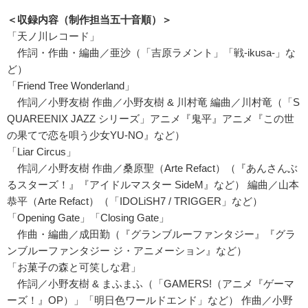
＜収録内容（制作担当五十音順）＞
「天ノ川レコード」
作詞・作曲・編曲／亜沙（「吉原ラメント」「戦-ikusa-」な
ど）
「Friend Tree Wonderland」
作詞／小野友樹 作曲／小野友樹 & 川村竜 編曲／川村竜（「S
QUAREENIX JAZZ シリーズ」アニメ『鬼平』アニメ『この世
の果てで恋を唄う少女YU-NO』など）
「Liar Circus」
作詞／小野友樹 作曲／桑原聖（Arte Refact）（『あんさんぶ
るスターズ！』『アイドルマスター SideM』など） 編曲／山本
恭平（Arte Refact）（「IDOLiSH7 / TRIGGER」など）
「Opening Gate」「Closing Gate」
作曲・編曲／成田勤（『グランブルーファンタジー』『グラ
ンブルーファンタジー ジ・アニメーション』など）
「お菓子の森と可笑しな君」
作詞／小野友樹 & まふまふ（「GAMERS!（アニメ『ゲーマ
ーズ！』OP）」「明日色ワールドエンド」など） 作曲／小野