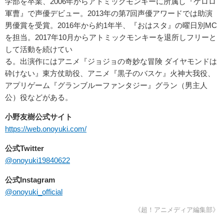
学部を卒業、2006年からアトミックモンキーに所属し『ケロロ
軍曹』で声優デビュー。2013年の第7回声優アワードでは助演
男優賞を受賞。2016年から約1年半、『おはスタ』の曜日別MC
を担当。2017年10月からアトミックモンキーを退所しフリーと
して活動を続けてい
る。出演作にはアニメ『ジョジョの奇妙な冒険 ダイヤモンドは
砕けない』東方仗助役、アニメ『黒子のバスケ』火神大我役、
アプリゲーム『グランブルーファンタジー』グラン（男主人
公）役などがある。
小野友樹公式サイト
https://web.onoyuki.com/
公式Twitter
@onoyuki19840622
公式Instagram
@onoyuki_official
《超！アニメディア編集部》