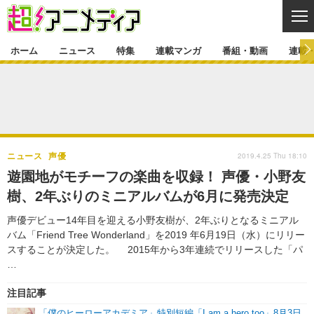
CL
ホーム
ニュース
特集
連載マンガ
番組・動画
連載
ニュース
ニュース一覧
アニメ
特集
ゲーム・アプリ
マンガ
特集一覧
カバー
連載マンガ
2019.4.25 Thu 18:10
ニュース
声優
映画
音楽
インタビュー
レポート
連載マンガ一覧
連載一覧
番組・動画
遊園地がモチーフの楽曲を収録！ 声優・小野友
グッズ
イベント
樹、2年ぶりのミニアルバムが6月に発売決定
ラキりす
番組・動画一覧
ラジオ
連載・ブログ
声優デビュー14年目を迎える小野友樹が、2年ぶりとなるミニアル
声優
コスプレ
動画
連載・ブログ一覧
コラム
バム「Friend Tree Wonderland」を2019 年6月19日（水）にリリー
舞台
新帝スタ
スすることが決定した。 2015年から3年連続でリリースした「パ
編集部ブログ・お知らせ
…
注目記事
「僕のヒーローアカデミア」特別短編「I am a hero too」8月3日