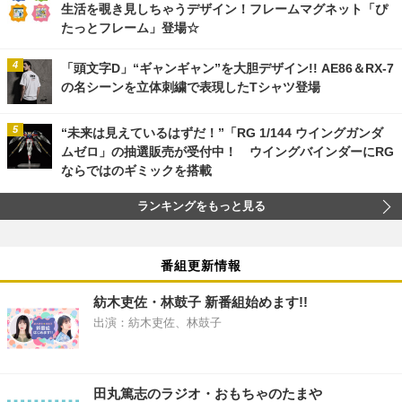
生活を覗き見しちゃうデザイン！フレームマグネット「ぴ
たっとフレーム」登場☆
「頭文字D」“ギャンギャン”を大胆デザイン!! AE86＆RX-7
の名シーンを立体刺繍で表現したTシャツ登場
“未来は見えているはずだ！”「RG 1/144 ウイングガンダ
ムゼロ」の抽選販売が受付中！ ウイングバインダーにRG
ならではのギミックを搭載
ランキングをもっと見る
番組更新情報
紡木吏佐・林鼓子 新番組始めます!!
出演：紡木吏佐、林鼓子
田丸篤志のラジオ・おもちゃのたまや