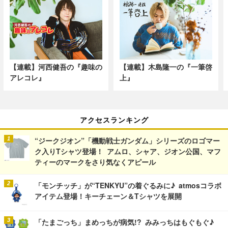
【連載】河西健吾の『趣味の
【連載】木島隆一の『一筆啓
アレコレ』
上』
アクセスランキング
“ジークジオン”「機動戦士ガンダム」シリーズのロゴマー
ク入りTシャツ登場！ アムロ、シャア、ジオン公国、マフ
ティーのマークをさり気なくアピール
「モンチッチ」が“TENKYU”の着ぐるみに♪ atmosコラボ
アイテム登場！キーチェーン＆Tシャツを展開
「たまごっち」まめっちが病気!? みみっちはもぐもぐ♪