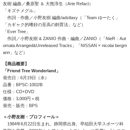
友樹 編曲／桑原聖 ＆ 大熊淳生（Arte Refact）
「キズナメグル」
作詞・作曲／小野友樹 編曲/adstlaxy（「Team ゆーたく」
「カギャク的嗜好の至高の飼育法」など）
「Ever Tree」
作詞／小野友樹 & ZANIO 作曲・編曲／ZANIO（「NieR：Aut
omata Arranged&Unreleased Tracks」「NISSAN × nicolai bergm
ann」など）
【商品概要】
「Friend Tree Wonderland」
発売日：6月19日（水）
品番：BPSC-1002/B
仕様：CD+DVD
価格：3,000円＋税
発売・販売：BPS
＜小野友樹・プロフィール＞
1984年6月22日生まれ。静岡県出身。早稲田大学スポーツ科