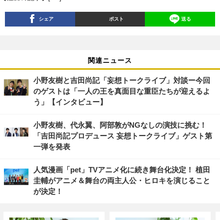
シェア
ポスト
送る
関連ニュース
小野友樹と吉田尚記「妄想トークライブ」対談ー今回
のゲストは「一人の王を真面目な重臣たちが迎えるよ
う」【インタビュー】
小野友樹、代永翼、阿部敦がNGなしの演技に挑む！
「吉田尚記プロデュース 妄想トークライブ」ゲスト第
一弾を発表
人気漫画「pet」TVアニメ化に続き舞台化決定！ 植田
圭輔がアニメ＆舞台の両主人公・ヒロキを演じること
が決定！