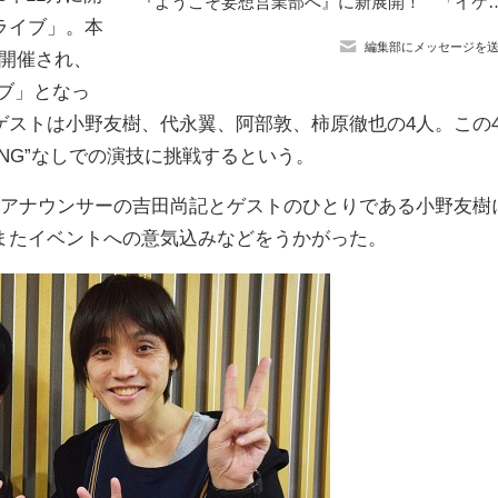
『ようこそ妄想営業部へ』に新展開！ 「イケボ商事」の経理部所属で“王様”タイプ
ライブ」。本
編集部にメッセージを
も開催され、
ブ」となっ
ゲストは小野友樹、代永翼、阿部敦、柿原徹也の4人。この
NG”なしでの演技に挑戦するという。
アナウンサーの吉田尚記とゲストのひとりである小野友樹
またイベントへの意気込みなどをうかがった。