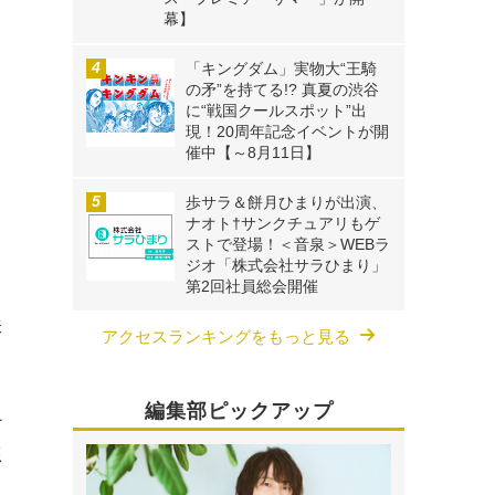
幕】
「キングダム」実物大“王騎
の矛”を持てる!? 真夏の渋谷
に“戦国クールスポット”出
現！20周年記念イベントが開
催中【～8月11日】
歩サラ＆餅月ひまりが出演、
ナオト†サンクチュアリもゲ
ストで登場！＜音泉＞WEBラ
ジオ「株式会社サラひまり」
第2回社員総会開催
味
アクセスランキングをもっと見る
ち
っ
編集部ピックアップ
ナ
想