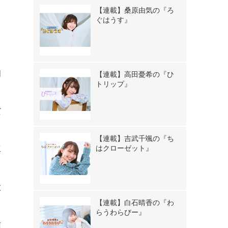
【連載】桑原由気の『ろ
ぐはうす』
と
初
【連載】高田憂希の『ひ
トリップ』
だ
【連載】吉武千颯の『ち
はクローゼット』
真
大
【連載】白石晴香の『わ
らうわらびー』
信