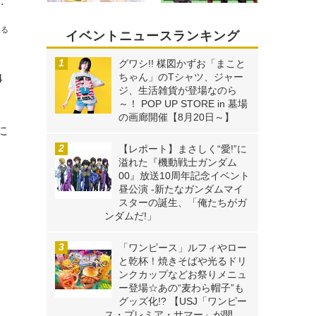
の駒田ワタルが乱入した「オンライン業務報告会」レポート
送る
イベントニュースランキング
グワシ!! 楳図かずお「まこと
ちゃん」のTシャツ、ジャー
4
ジ、生活雑貨が登場なのら
～！ POP UP STORE in 墓場
の画廊開催【8月20日～】
に
【レポート】まさしく“愛!”に
溢れた『機動戦士ガンダム
00』放送10周年記念イベント
昼公演 -新たなガンダムマイ
スターの誕生、「俺たちがガ
ンダムだ!」
「ワンピース」ルフィやロー
と乾杯！焼きそばや光るドリ
ンクカップなどお祭りメニュ
ー登場☆あの“麦わら帽子”も
グッズ化!? 【USJ「ワンピー
ス・プレミア・サマー」が開