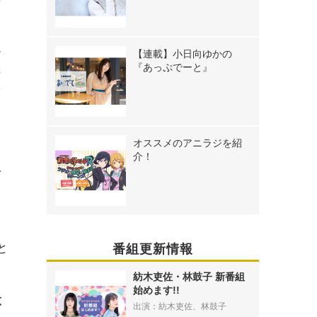
ん
【連載】小日向ゆかの
『あっぷでーと』
に
を
オススメのアニラジを紹
介！
方
ド
と
番組更新情報
紡木吏佐・林鼓子 新番組
始めます!!
意
出演：紡木吏佐、林鼓子