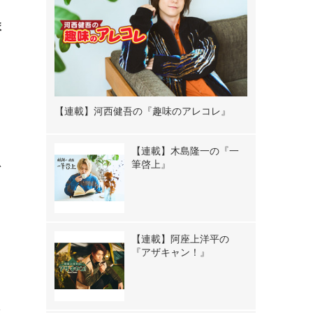
ま
【連載】河西健吾の『趣味のアレコレ』
う
【連載】木島隆一の『一
思
筆啓上』
【連載】阿座上洋平の
『アザキャン！』
を