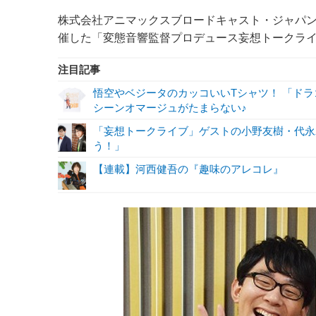
株式会社アニマックスブロードキャスト・ジャパン(以
催した「変態音響監督プロデュース妄想トークライブ」
注目記事
悟空やベジータのカッコいいTシャツ！ 「ド
シーンオマージュがたまらない♪
「妄想トークライブ」ゲストの小野友樹・代永
う！」
【連載】河西健吾の『趣味のアレコレ』