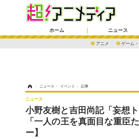
ホーム
ニュース
アニメ
ゲーム・
ホーム
›
ニュース
›
イベント
›
記事
ニュース
小野友樹と吉田尚記「妄想
「一人の王を真面目な重臣
ー】