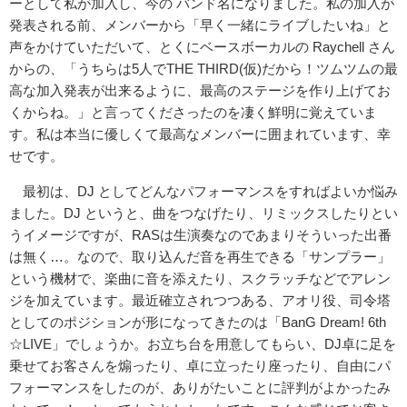
ーとして私が加入し、今の バンド名になりました。私の加入が
発表される前、メンバーから「早く一緒にライブしたいね」と
声をかけていただいて、とくにベースボーカルの Raychell さん
からの、「うちらは5人でTHE THIRD(仮)だから！ツムツムの最
高な加入発表が出来るように、最高のステージを作り上げてお
くからね。」と言ってくださったのを凄く鮮明に覚えていま
す。私は本当に優しくて最高なメンバーに囲まれています、幸
せです。
最初は、DJ としてどんなパフォーマンスをすればよいか悩み
ました。DJ というと、曲をつなげたり、リミックスしたりとい
うイメージですが、RASは生演奏なのであまりそういった出番
は無く…。なので、取り込んだ音を再生できる「サンプラー」
という機材で、楽曲に音を添えたり、スクラッチなどでアレン
ジを加えています。最近確立されつつある、アオリ役、司令塔
としてのポジションが形になってきたのは「BanG Dream! 6th
☆LIVE」でしょうか。お立ち台を用意してもらい、DJ卓に足を
乗せてお客さんを煽ったり、卓に立ったり座ったり、自由にパ
フォーマンスをしたのが、ありがたいことに評判がよかったみ