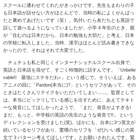
スクールに通わせてくれたがきっかけです。先生もまわりの子
も日本語が話せない方がほとんどで、当時の私によくがんばっ
たと褒めてあげたいです（笑）。気付いたら友だちとも英語で
話して遊べるようになっていましたが、小学 4 年生のとき、親
が「住むのは日本だから、日本の勉強も大切だ」と考え、日本
の学校に転入しました。当時、漢字はほとんど読み書きできな
かったので、それはそれで大変でした。
チュチュも私と同じくインターナショナルスクール出身で、
英語と日本語を混ぜて、すごく特徴的に話すんです。「Unbelie
vable!! 最強にステキだわ♪」という感じで。そういえば、ある
アニメの回に「Pardon(本当に)?」というセリフがあって、その
ときはたくさんリテイクをいただいてしまい……。監督として
は、本当にビックリしている感じを出すために、あえてテキト
ーな発音にしてほしかったようで、「まだ、発音がよすぎる!
まだ、もっと。中学校の英語の先生のような発音で!!」 という
ディレクションを受けました(笑)。ほかにも、台本に3つ英文が
続いているセリフがあり、驚嘆のセリフを「ぜひいい感じの英
文で 3 パターン考えてほしいです」とお願いされたんです。緊