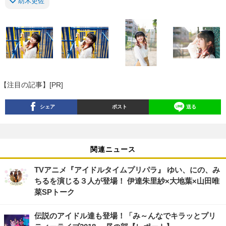
紡木吏佐
【注目の記事】[PR]
シェア
ポスト
送る
関連ニュース
TVアニメ『アイドルタイムプリパラ』 ゆい、にの、み
ちるを演じる３人が登場！ 伊達朱里紗×大地葉×山田唯
菜SPトーク
伝説のアイドル達も登場！「み～んなでキラッとプリ