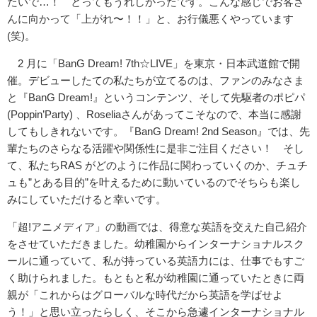
たいで…！ とってもうれしかったです。こんな感じでお客さ
んに向かって「上がれ〜！！」と、お行儀悪くやっています
(笑)。
2 月に「BanG Dream! 7th☆LIVE」を東京・日本武道館で開
催。デビューしたての私たちが立てるのは、ファンのみなさま
と『BanG Dream!』というコンテンツ、そして先駆者のポピパ
(Poppin’Party) 、Roseliaさんがあってこそなので、本当に感謝
してもしきれないです。『BanG Dream! 2nd Season』では、先
輩たちのさらなる活躍や関係性に是非ご注目ください！ そし
て、私たちRAS がどのように作品に関わっていくのか、チュチ
ュも”とある目的”を叶えるために動いているのでそちらも楽し
みにしていただけると幸いです。
「超!アニメディア」の動画では、得意な英語を交えた自己紹介
をさせていただきました。幼稚園からインターナショナルスク
ールに通っていて、私が持っている英語力には、仕事でもすご
く助けられました。もともと私が幼稚園に通っていたときに両
親が「これからはグローバルな時代だから英語を学ばせよ
う！」と思い立ったらしく、そこから急遽インターナショナル