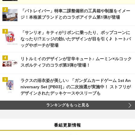
「パトレイバー」特車二課整備班の工具箱や制服をイメー
ジ！本格派ブランドとのコラボアイテム第1弾が登場
「サンリオ」キティがリボンに乗ったり、ポップコーンに
なったり!?エッジの効いたデザインが目を引く♪ トートバ
ッグやポーチが登場
リトルミイのデザインが甘辛キュート♪ ムーミン×ルコック
スポルティフのコラボ第3弾が登場！
ラクスの浴衣姿が美しい♪ 「ガンダムカードゲーム 1st An
niversary Set [PB03]」の二次抽選が実施中！ ストフリが
デザインされたデッキケースやスリーブも
ランキングをもっと見る
番組更新情報