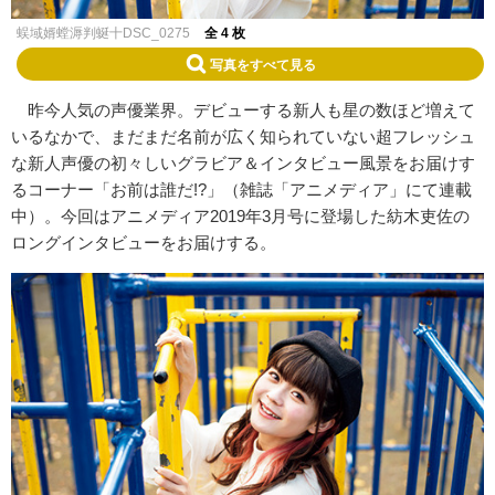
蜈域婿螳溽判蜒十DSC_0275
全 4 枚
写真をすべて見る
昨今人気の声優業界。
デビューする新人も星の数ほど増えて
いるなかで、
まだまだ名前が広く知られていない超フレッシュ
な新人声優の初々
しいグラビア＆インタビュー風景をお届けす
るコーナー「
お前は誰だ
!?
」（雑誌「アニメディア」にて連載
中）。今回はアニメディア2019年3月号に登場した紡木吏佐の
ロングインタビューをお届けする。