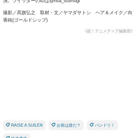
演。ツイッターのIDは@risa_tsumugi
撮影／髙旗弘之 取材・文／ヤマダサトシ ヘア＆メイク／向
香純(ゴールドシップ)
《超！アニメディア編集部》
RAISE A SUILEN
お前は誰だ？
バンドリ！