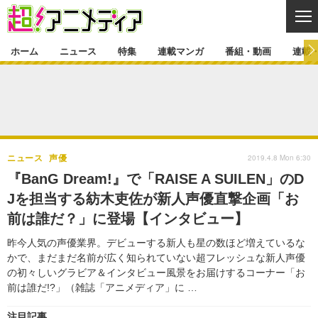
CL
ホーム
ニュース
特集
連載マンガ
番組・動画
連載
ニュース
ニュース一覧
アニメ
特集
ゲーム・アプリ
マンガ
特集一覧
カバー
連載マンガ
2019.4.8 Mon 6:30
ニュース
声優
映画
音楽
インタビュー
レポート
連載マンガ一覧
連載一覧
番組・動画
『BanG Dream!』で「RAISE A SUILEN」のD
グッズ
イベント
Jを担当する紡木吏佐が新人声優直撃企画「お
ラキりす
番組・動画一覧
ラジオ
連載・ブログ
前は誰だ？」に登場【インタビュー】
声優
コスプレ
動画
連載・ブログ一覧
コラム
昨今人気の声優業界。デビューする新人も星の数ほど増えているな
舞台
新帝スタ
かで、まだまだ名前が広く知られていない超フレッシュな新人声優
編集部ブログ・お知らせ
の初々しいグラビア＆インタビュー風景をお届けするコーナー「お
前は誰だ!?」（雑誌「アニメディア」に …
注目記事