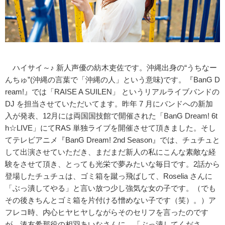
ハイサイ～♪ 新人声優の紡木吏佐です。沖縄出身の“うちなー
んちゅ”(沖縄の言葉で「沖縄の人」という意味)です。『BanG D
ream!』では「RAISE A SUILEN」 というリアルライブバンドの
DJ を担当させていただいてます。昨年 7 月にバンドへの新加
入が発表、12月には両国国技館で開催された「BanG Dream! 6t
h☆LIVE」にてRAS 単独ライブを開催させて頂きました。そし
てテレビアニメ『BanG Dream! 2nd Season』では、チュチュと
して出演させていただき、まだまだ新人の私にこんな素敵な経
験をさせて頂き、とっても光栄で夢みたいな毎日です。2話から
登場したチュチュは、ゴミ箱を蹴っ飛ばして、Roselia さんに
「ぶっ潰してやる」と言い放つ少し強気な女の子です。（でも
その後きちんとゴミ箱を片付ける憎めない子です（笑）。）ア
フレコ時、内心ヒヤヒヤしながらそのセリフを言ったのです
が、湊友希那役の相羽あいなさんに、「ぶっ潰してくださ