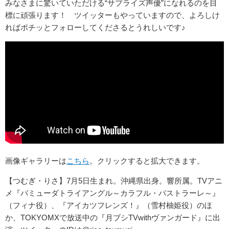
みなさまに驚いていただける“サプライズ声優”になれるのを目
標に頑張ります！ ツイッターもやっていますので、よろしけ
ればポチッとフォローしてくださるとうれしいです♪
画像ギャラリーは
こちら
。クリックすると拡大できます。
【つむぎ・りさ】7月5日生まれ。沖縄県出身。響所属。TVアニ
メ『バミューダトライアングル～カラフル・パストラーレ～』
（フィナ役）、『アイカツフレンズ！』（雪村柚姫役）のほ
か、TOKYOMXで放送中の『月ブシTVwithヴァンガード』に出