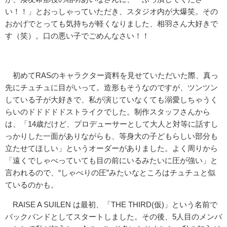
い！！」とおっしゃっていただき、スタジオ内が大爆笑。その
おかげでとっても気持ちが軽くなりました、相羽さん大好きで
す（笑）。口の悪い子でごめんなさい！！
初めてRASのキャラクター資料を見せていただいた際、真っ
先にチュチュに目がいって。造形もそうなのですが、ツンツン
している子が大好きで、私が演じていなくても溺愛しちゃうく
らいのドドドドドストライクでした。制作スタッフさんから
は、「14歳だけど、プロデューサーとして大人と対等に話すし
っかりした一面がありながらも、等身大の子どもらしい部分も
立たせてほしい」というオーダーがありました。よく周りから
「遠くでしゃべっていても目の前にいるみたいに圧が強い」と
言われるので、“しゃべりの圧”みたいなところはチュチュと似
ているのかも。
RAISE A SUILEN は最初、「THE THIRD(仮)」という名前で
バックバンドとしてスタートしました。その後、5人目のメンバ