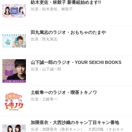
紡木吏佐・林鼓子 新番組始めます!!
出演：紡木吏佐、林鼓子
田丸篤志のラジオ・おもちゃのたまや
出演：田丸篤志
山下誠一郎のラジオ・YOUR SEICHI BOOKS
出演：山下誠一郎
土岐隼一のラジオ・喫茶トキノワ
出演：土岐隼一
加隈亜衣・大西沙織のキャン丁目キャン番地
出演：加隈亜衣（亜衣キャン）、大西沙織 （さおキャ