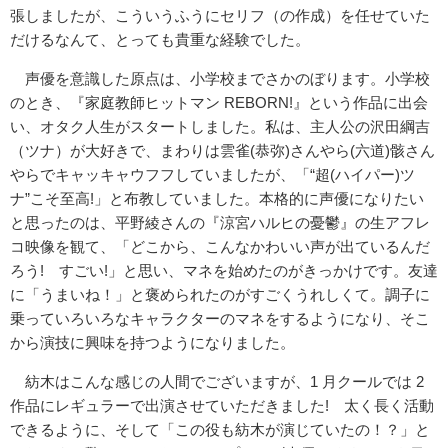
張しましたが、こういうふうにセリフ（の作成）を任せていた
だけるなんて、とっても貴重な経験でした。
声優を意識した原点は、小学校までさかのぼります。小学校
のとき、『家庭教師ヒットマン REBORN!』という作品に出会
い、オタク人生がスタートしました。私は、主人公の沢田綱吉
（ツナ）が大好きで、まわりは雲雀(恭弥)さんやら(六道)骸さん
やらでキャッキャウフフしていましたが、「“超(ハイパー)ツ
ナ”こそ至高!」と布教していました。本格的に声優になりたい
と思ったのは、平野綾さんの『涼宮ハルヒの憂鬱』の生アフレ
コ映像を観て、「どこから、こんなかわいい声が出ているんだ
ろう! すごい!」と思い、マネを始めたのがきっかけです。友達
に「うまいね！」と褒められたのがすごくうれしくて。調子に
乗っていろいろなキャラクターのマネをするようになり、そこ
から演技に興味を持つようになりました。
紡木はこんな感じの人間でございますが、1 月クールでは 2
作品にレギュラーで出演させていただきました! 太く長く活動
できるように、そして「この役も紡木が演じていたの！？」と