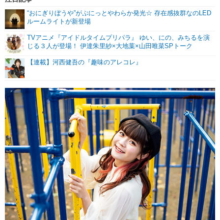
“おにぎりぼうや”がぷにっとやわらか発光☆ 存在感抜群なのLED
ルームライトが新登場
TVアニメ『アイドルタイムプリパラ』 ゆい、にの、みちるを演
じる３人が登場！ 伊達朱里紗×大地葉×山田唯菜SPトーク
【連載】河西健吾の『趣味のアレコレ』