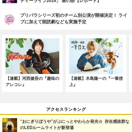
ティーライブ2018」 昼の部【レポート】
プリパラシリーズ初のチーム別公演が開催決定！ ライ
ブに加えて朗読劇なども実施予定
【連載】河西健吾の『趣味の
【連載】木島隆一の『一筆啓
アレコレ』
上』
アクセスランキング
“おにぎりぼうや”がぷにっとやわらか発光☆ 存在感抜群な
のLEDルームライトが新登場