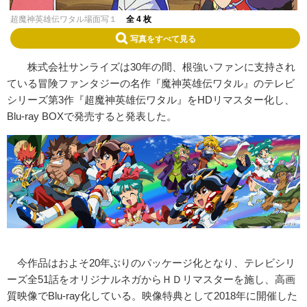
超魔神英雄伝ワタル場面写１
全 4 枚
写真をすべて見る
株式会社サンライズは30年の間、根強いファンに支持され
ている冒険ファンタジーの名作『魔神英雄伝ワタル』のテレビ
シリーズ第3作『超魔神英雄伝ワタル』をHDリマスター化し、
Blu-ray BOXで発売すると発表した。
今作品はおよそ20年ぶりのパッケージ化となり、テレビシリ
ーズ全51話をオリジナルネガからＨＤリマスターを施し、高画
質映像でBlu-ray化している。映像特典として2018年に開催した