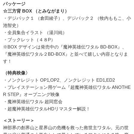
パッケージ
☆三方背 BOX （とみながまり）
・デジパック１ （倉田綾子）、デジパック２ （牧内ももこ、小
池智史）
・全員集合イラスト （湯川純）
・ブックレット（４８P）
※BOX デザインは発売中の『魔神英雄伝ワタル BD-BOX』、
『魔神英雄伝ワタル２BD-BOX』と並べて嬉しい内容となりま
す！
（特典映像〉
・ノンクレジット OP1,OP2、ノンクレジット ED1,ED2
・プレイステーション用ゲーム『超魔神英雄伝ワタル ANOTHE
R STEP』オープニング映像
・魔神英雄伝ワタル 超同窓会
・超魔神英雄伝ワタルHDリマスター解説！
＜ストーリー＞
神部界の創界山と星界山の危機を救った救世主ワタル。元の世