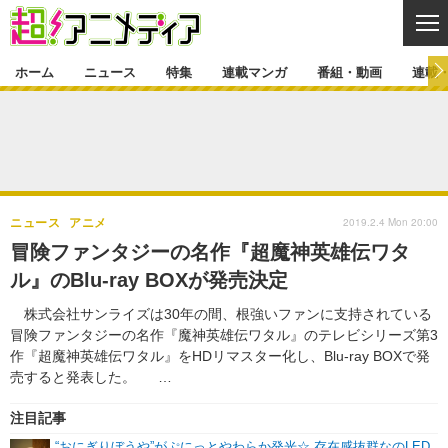
CL
ホーム
ニュース
特集
連載マンガ
番組・動画
連載
ニュース
ニュース一覧
アニメ
特集
ゲーム・アプリ
マンガ
特集一覧
カバー
連載マンガ
2019.2.4 Mon 20:00
ニュース
アニメ
映画
音楽
インタビュー
レポート
連載マンガ一覧
連載一覧
番組・動画
冒険ファンタジーの名作『超魔神英雄伝ワタ
グッズ
イベント
ル』のBlu-ray BOXが発売決定
ラキりす
番組・動画一覧
ラジオ
連載・ブログ
株式会社サンライズは30年の間、根強いファンに支持されている
声優
コスプレ
動画
連載・ブログ一覧
コラム
冒険ファンタジーの名作『魔神英雄伝ワタル』のテレビシリーズ第3
舞台
新帝スタ
作『超魔神英雄伝ワタル』をHDリマスター化し、Blu-ray BOXで発
編集部ブログ・お知らせ
売すると発表した。 …
注目記事
“おにぎりぼうや”がぷにっとやわらか発光☆ 存在感抜群なのLED