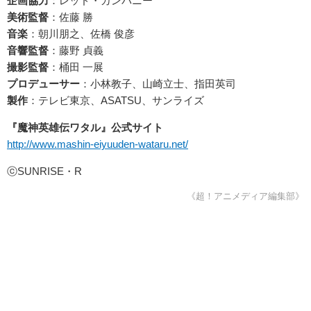
企画協力
：レッド・カンパニー
美術監督
：佐藤 勝
音楽
：朝川朋之、佐橋 俊彦
音響監督
：藤野 貞義
撮影監督
：桶田 一展
プロデューサー
：小林教子、山崎立士、指田英司
製作
：テレビ東京、ASATSU、サンライズ
『魔神英雄伝ワタル』公式サイト
http://www.mashin-eiyuuden-wataru.net/
ⓒSUNRISE・R
《超！アニメディア編集部》