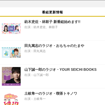
番組更新情報
紡木吏佐・林鼓子 新番組始めます!!
出演：紡木吏佐、林鼓子
田丸篤志のラジオ・おもちゃのたまや
出演：田丸篤志
山下誠一郎のラジオ・YOUR SEICHI BOOKS
出演：山下誠一郎
土岐隼一のラジオ・喫茶トキノワ
出演：土岐隼一