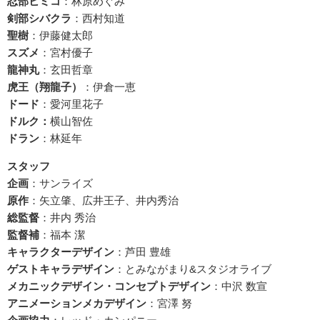
忍部ヒミコ
：林原めぐみ
剣部シバクラ
：西村知道
聖樹
：伊藤健太郎
スズメ
：宮村優子
龍神丸
：玄田哲章
虎王（翔龍子）
：伊倉一恵
ドード
：愛河里花子
ドルク：
横山智佐
ドラン
：林延年
スタッフ
企画
：サンライズ
原作
：矢立肇、広井王子、井内秀治
総監督
：井内 秀治
監督補
：福本 潔
キャラクターデザイン
：芦田 豊雄
ゲストキャラデザイン
：とみながまり&スタジオライブ
メカニックデザイン・コンセプトデザイン
：中沢 数宣
アニメーションメカデザイン
：宮澤 努