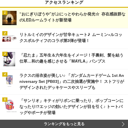
アクセスランキング
“おにぎりぼうや”がぷにっとやわらか発光☆ 存在感抜群な
のLEDルームライトが新登場
リトルミイのデザインが甘辛キュート♪ ムーミン×ルコッ
クスポルティフのコラボ第3弾が登場！
「忍たま」五年生＆六年生をイメージ！手裏剣、髪を結う
仕草…和の趣を感じさせる「MAYLA」パンプス
ラクスの浴衣姿が美しい♪ 「ガンダムカードゲーム 1st An
niversary Set [PB03]」の二次抽選が実施中！ ストフリが
デザインされたデッキケースやスリーブも
「サンリオ」キティがリボンに乗ったり、ポップコーンに
なったり!?エッジの効いたデザインが目を引く♪ トートバ
ッグやポーチが登場
ランキングをもっと見る