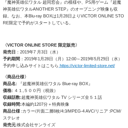
『魔神英雄伝ワタル 超同窓会』の模様や、PS用ゲーム『超魔
神英雄伝ワタルANOTHER STEP』のオープニング映像も収
録。なお、本Blu-ray BOXは1月28日よりVICTOR ONLINE STO
RE限定で予約がスタートしている。
〈VICTOR ONLINE STORE 限定販売〉
発売日
：2019年7 月3日（水）
予約期間
：2019年1月28日（月）12:00～2019年5月29日（水）
予約申し込みサイトはこちら
https://victor-limited-store.net/
〈商品仕様〉
商品名:
『超魔神英雄伝ワタル Blue-ray BOX』
価格:
４１,５００円（税抜）
収録話数:
超魔神英雄伝ワタル TV シリーズ全５１話
収録時間:
本編約1207分＋特典映像
商品仕様
:カラー/片面二層8枚/4:3/MPEG-4 AVC/リニア :PCM/
ステレオ
発売元
:株式会社サンライズ