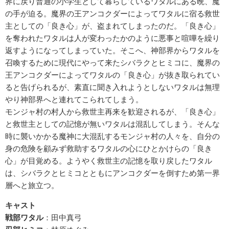
界に戻り普通の小学生として暮らしているワタルにある晩、魔
の手が迫る。魔界の王アンコクダーによってワタルに宿る救世
主としての「良き心」が、盗まれてしまったのだ。「良き心」
を奪われたワタルは人が変わったかのように悪事と喧嘩を繰り
返すようになってしまっていた。そこへ、神部界からワタルを
召喚するために現代にやって来たシバラクとヒミコに、魔界の
王アンコクダーによってワタルの「良き心」が抜き取られてい
ると告げられるが、素直に聞き入れようとしないワタルは無理
やり神部界へと連れてこられてしまう。
モンジャ村の村人から救世主再来を歓迎されるが、「良き心」
と救世主としての記憶が無いワタルは混乱してしまう。そんな
時に襲いかかる魔神に大混乱するモンジャ村の人々を、自分の
身の危険を顧みず救助するワタルの心にひとかけらの「良き
心」が目覚める。ようやく救世主の記憶を取り戻したワタル
は、シバラクとヒミコとともにアンコクダーを倒すため第一界
層へと旅立つ。
キャスト
戦部ワタル
：田中真弓