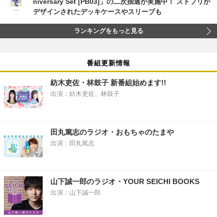
niversary Set [PB03]」の二次抽選が実施中！ ストフリが
デザインされたデッキケースやスリーブも
ランキングをもっと見る
番組更新情報
紡木吏佐・林鼓子 新番組始めます!!
出演：紡木吏佐、林鼓子
田丸篤志のラジオ・おもちゃのたまや
出演：田丸篤志
山下誠一郎のラジオ・YOUR SEICHI BOOKS
出演：山下誠一郎