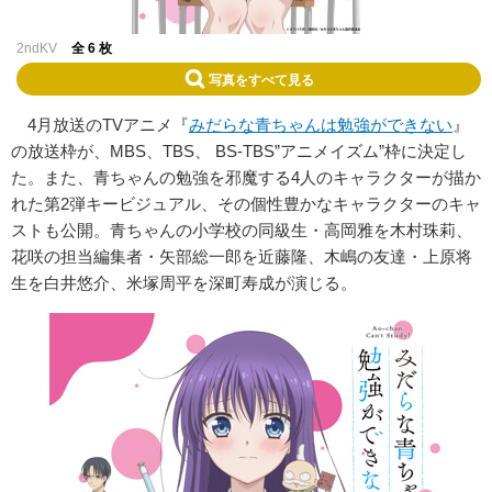
2ndKV
全 6 枚
写真をすべて見る
4月放送のTVアニメ『
みだらな青ちゃんは勉強ができない
』
の放送枠が、MBS、TBS、 BS-TBS”アニメイズム”枠に決定し
た。また、青ちゃんの勉強を邪魔する4人のキャラクターが描か
れた第2弾キービジュアル、その個性豊かなキャラクターのキャ
ストも公開。青ちゃんの小学校の同級生・高岡雅を木村珠莉、
花咲の担当編集者・矢部総一郎を近藤隆、木嶋の友達・上原将
生を白井悠介、米塚周平を深町寿成が演じる。