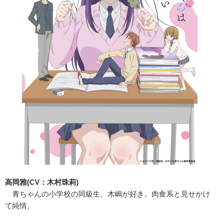
高岡雅(CV：木村珠莉)
青ちゃんの小学校の同級生。木嶋が好き。肉食系と見せかけ
て純情。