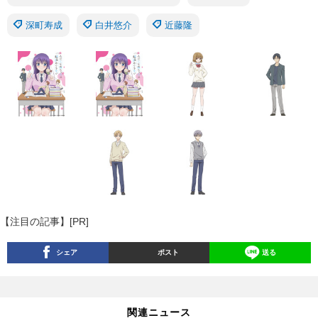
深町寿成
白井悠介
近藤隆
【注目の記事】[PR]
シェア
ポスト
送る
関連ニュース