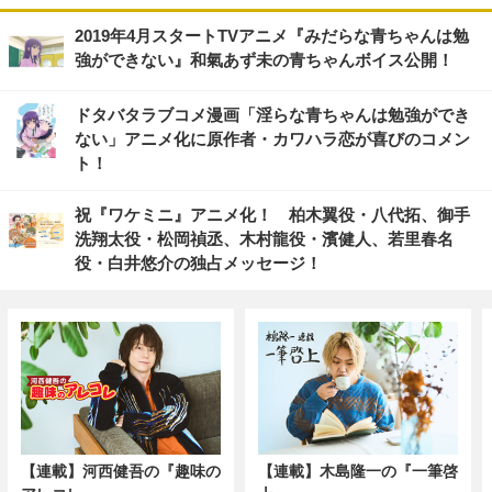
2019年4月スタートTVアニメ『みだらな青ちゃんは勉
強ができない』和氣あず未の青ちゃんボイス公開！
ドタバタラブコメ漫画「淫らな青ちゃんは勉強ができ
ない」アニメ化に原作者・カワハラ恋が喜びのコメン
ト！
祝『ワケミニ』アニメ化！ 柏木翼役・八代拓、御手
洗翔太役・松岡禎丞、木村龍役・濱健人、若里春名
役・白井悠介の独占メッセージ！
【連載】河西健吾の『趣味の
【連載】木島隆一の『一筆啓