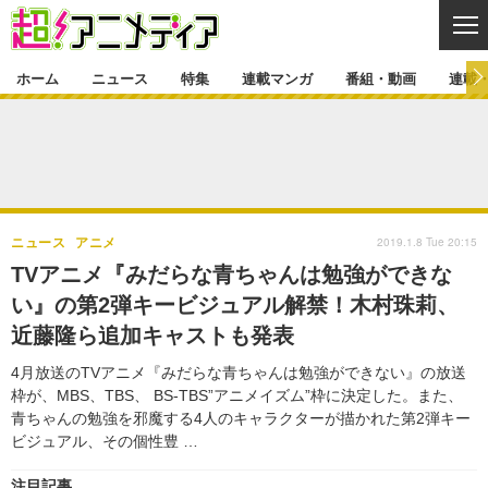
CL
ホーム
ニュース
特集
連載マンガ
番組・動画
連載
ニュース
ニュース一覧
アニメ
特集
ゲーム・アプリ
マンガ
特集一覧
カバー
連載マンガ
2019.1.8 Tue 20:15
ニュース
アニメ
映画
音楽
インタビュー
レポート
連載マンガ一覧
連載一覧
番組・動画
TVアニメ『みだらな青ちゃんは勉強ができな
グッズ
イベント
い』の第2弾キービジュアル解禁！木村珠莉、
ラキりす
番組・動画一覧
ラジオ
連載・ブログ
近藤隆ら追加キャストも発表
声優
コスプレ
動画
連載・ブログ一覧
コラム
4月放送のTVアニメ『みだらな青ちゃんは勉強ができない』の放送
舞台
新帝スタ
枠が、MBS、TBS、 BS-TBS”アニメイズム”枠に決定した。また、
編集部ブログ・お知らせ
青ちゃんの勉強を邪魔する4人のキャラクターが描かれた第2弾キー
ビジュアル、その個性豊 …
注目記事