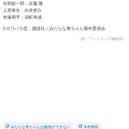
矢部総一郎：近藤 隆
上原将生：白井悠介
米塚周平：深町寿成
©カワハラ恋・講談社／みだらな青ちゃん製作委員会
《超！アニメディア編集部》
みだらな青ちゃんは勉強ができない
木村珠莉