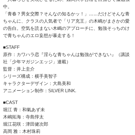
中。
「青春？男女交際？そんなの知るかッ！」……だけどそんな青
ちゃんに、クラスの人気者で「リア充王」の木嶋がまさかの愛
の告白。空気を読まない木嶋のアプローチに、勉強そっちのけ
で青ちゃんのエロ妄想が暴走する！
■STAFF
原作：カワハラ恋『淫らな青ちゃんは勉強ができない』（講談
社「少年マガジンエッジ」連載）
監督：井上圭介
シリーズ構成：横手美智子
キャラクターデザイン：大島美和
アニメーション制作：SILVER LINK.
■CAST
堀江 青：和氣あず未
木嶋拓海：寺島惇太
堀江花咲：津田健次郎
高岡 雅：木村珠莉