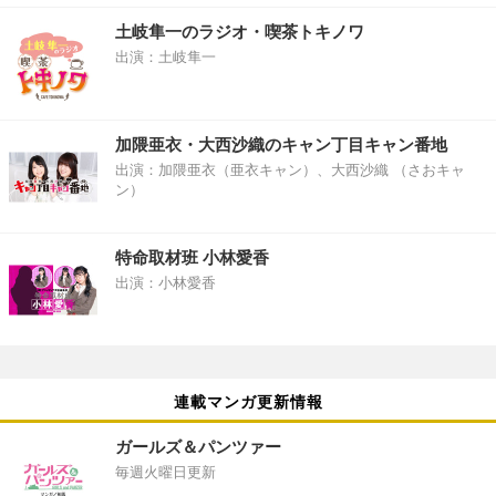
土岐隼一のラジオ・喫茶トキノワ
出演：土岐隼一
加隈亜衣・大西沙織のキャン丁目キャン番地
出演：加隈亜衣（亜衣キャン）、大西沙織 （さおキャ
ン）
特命取材班 小林愛香
出演：小林愛香
連載マンガ更新情報
ガールズ＆パンツァー
毎週火曜日更新