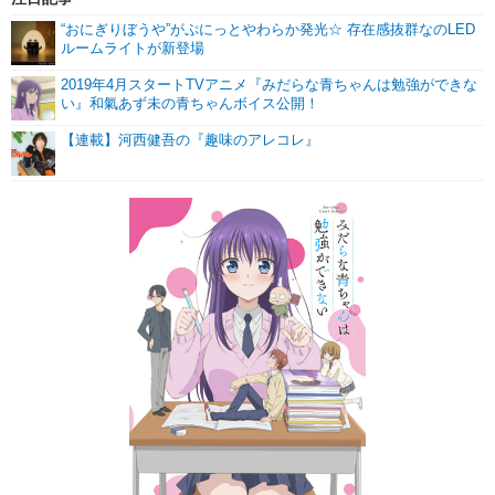
“おにぎりぼうや”がぷにっとやわらか発光☆ 存在感抜群なのLED
ルームライトが新登場
2019年4月スタートTVアニメ『みだらな青ちゃんは勉強ができな
い』和氣あず未の青ちゃんボイス公開！
【連載】河西健吾の『趣味のアレコレ』