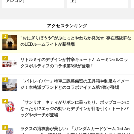
アレコレ』
上』
アクセスランキング
“おにぎりぼうや”がぷにっとやわらか発光☆ 存在感抜群な
のLEDルームライトが新登場
リトルミイのデザインが甘辛キュート♪ ムーミン×ルコッ
クスポルティフのコラボ第3弾が登場！
「パトレイバー」特車二課整備班の工具箱や制服をイメー
ジ！本格派ブランドとのコラボアイテム第1弾が登場
「サンリオ」キティがリボンに乗ったり、ポップコーンに
なったり!?エッジの効いたデザインが目を引く♪ トートバ
ッグやポーチが登場
ラクスの浴衣姿が美しい♪ 「ガンダムカードゲーム 1st An