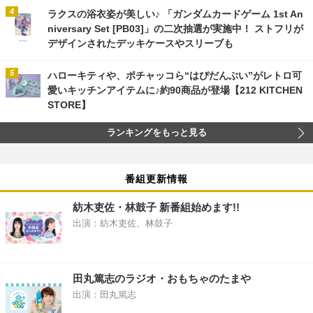
ラクスの浴衣姿が美しい♪ 「ガンダムカードゲーム 1st An
niversary Set [PB03]」の二次抽選が実施中！ ストフリが
デザインされたデッキケースやスリーブも
ハローキティや、ポチャッコら“はぴだんぶい”がレトロ可
愛いキッチンアイテムに♪約90商品が登場【212 KITCHEN
STORE】
ランキングをもっと見る
番組更新情報
紡木吏佐・林鼓子 新番組始めます!!
出演：紡木吏佐、林鼓子
田丸篤志のラジオ・おもちゃのたまや
出演：田丸篤志