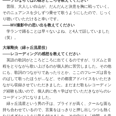
――ソロならではの聴きどころを教えてください
普段、大人しい白山が、だんだんと決意を胸に戦っていく。
そのニュアンスを少しずつ乗せて歌うようにしたので、じっく
り聴いていただけると幸いです。
――MV撮影中の思い出を教えてください
学ランで踊ることは早々ないよね、と4人で話していました
（笑）。
大塚剛央（緑ヶ丘流星役）
――レコーディングの感想を教えてください
英語の歌詞がところどころに出てくるのですが、リズムと音
程をとりながら歌い上げるのが個人的に苦労しました。その他
にも、歌詞のつながりであったりとか、ここのフレーズは音を
のばして歌ったほうが…など、その都度アドバイスをいただき
ながら収録させていただきました。まだまだ歌もレコーディン
グ経験も浅いので、個人的に色々学ばせていただきながらのレ
コーディングになりました。
緑ヶ丘流星という男の子は、プライドが高く、クールな面も
持ち合わせているので、言葉をはっきりと押し出しつつも熱く
なりすぎないように気を付けました。その中にも「仲間」を意