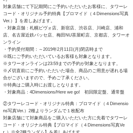
対象店舗にて下記期間にご予約いただいたお客様に、タワーレ
コード・オリジナル予約特典【ブロマイド（４Dimensions写真
Ver.）】を差しあげます。
・対象店舗：札幌ピヴォ店、新宿店、渋谷店、川崎店、浦和
店、名古屋近鉄パッセ店、梅田NU茶屋町店、京都店、タワーオ
ンライン
・予約受付期間：～2019年2月11日(月)閉店時まで
※既にご予約いただいているお客様も対象となります。
※タワーオンラインは23:59までの予約が対象となります。
※〆切直前にご予約いただいた場合、商品のご用意が遅れる場
合がございますので、予めご了承ください。
※特典はご購入時にお渡しとなります。
・対象商品：4Dimensions/Here we go! 初回限定盤、通常盤
②タワーレコード・オリジナル特典：ブロマイド（４Dimensio
ns写真Ver.）2種よりランダムで１枚配布
対象店舗にて対象商品をご購入いただいた方に先着でタワーレ
コード・オリジナル特典【ブロマイド（４Dimensions写真Ve
r. ）※全2種ランダム】を差しあげます。