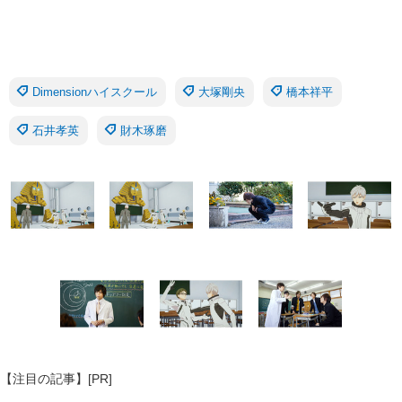
Dimensionハイスクール
大塚剛央
橋本祥平
石井孝英
財木琢磨
【注目の記事】[PR]