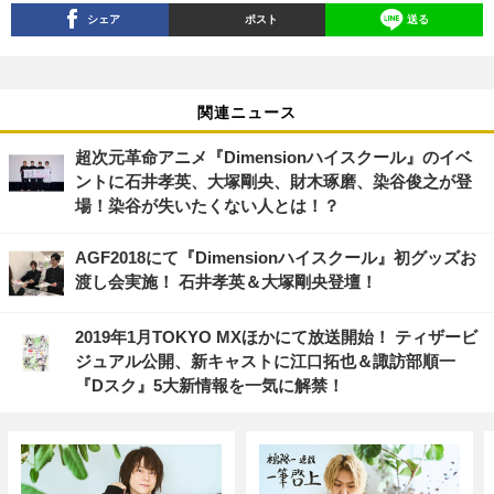
シェア
ポスト
送る
関連ニュース
超次元革命アニメ『Dimensionハイスクール』のイベ
ントに石井孝英、大塚剛央、財木琢磨、染谷俊之が登
場！染谷が失いたくない人とは！？
AGF2018にて『Dimensionハイスクール』初グッズお
渡し会実施！ 石井孝英＆大塚剛央登壇！
2019年1月TOKYO MXほかにて放送開始！ ティザービ
ジュアル公開、新キャストに江口拓也＆諏訪部順一
『Dスク』5大新情報を一気に解禁！