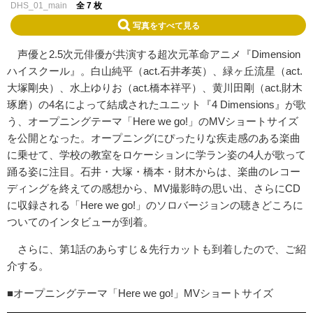
DHS_01_main
全 7 枚
写真をすべて見る
声優と2.5次元俳優が共演する超次元革命アニメ『Dimension
ハイスクール』。白山純平（act.石井孝英）、緑ヶ丘流星（act.
大塚剛央）、水上ゆりお（act.橋本祥平）、黄川田剛（act.財木
琢磨）の4名によって結成されたユニット『4 Dimensions』が歌
う、オープニングテーマ「Here we go!」のMVショートサイズ
を公開となった。オープニングにぴったりな疾走感のある楽曲
に乗せて、学校の教室をロケーションに学ラン姿の4人が歌って
踊る姿に注目。石井・大塚・橋本・財木からは、楽曲のレコー
ディングを終えての感想から、MV撮影時の思い出、さらにCD
に収録される「Here we go!」のソロバージョンの聴きどころに
ついてのインタビューが到着。
さらに、第1話のあらすじ＆先行カットも到着したので、ご紹
介する。
■オープニングテーマ「Here we go!」MVショートサイズ