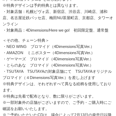
※特典デザインは予約特典とは異なります。
・対象店舗：札幌ピヴォ店、新宿店、渋谷店、川崎店、浦和
店、名古屋近鉄パッセ店、梅田NU茶屋町店、京都店、タワーオ
ンライン
・対象商品：4Dimensions/Here we go! 初回限定盤、通常盤
＜その他、チェーン特典＞
・NEO WING ブロマイド（4Dimensions写真Ver.）
・AMAZON ミニポスター（4Dimensions写真Ver.）
・ゲーマーズ ブロマイド（4Dimensions写真Ver.）
・とらのあな ブロマイド（4Dimensions写真Ver.）
・TSUTAYA TSUTAYAの対象店舗にて TSUTAYAオリジナル
ブロマイド（４Dimensions写真Ver.）を差し上げます
※特典デザインは、それぞれすべて異なる絵柄を使用しており
ます。
※特典は先着で配布となり、数に限りがございます。
※一部対象外の店舗がございますので、ご予約・ご購入時にご
確認をお願いいたします。
※ご予約いただいたCDは、場合によって2月13日の発売日以降