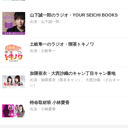
山下誠一郎のラジオ・YOUR SEICHI BOOKS
出演：山下誠一郎
土岐隼一のラジオ・喫茶トキノワ
出演：土岐隼一
加隈亜衣・大西沙織のキャン丁目キャン番地
出演：加隈亜衣（亜衣キャン）、大西沙織 （さおキャ
ン）
特命取材班 小林愛香
出演：小林愛香