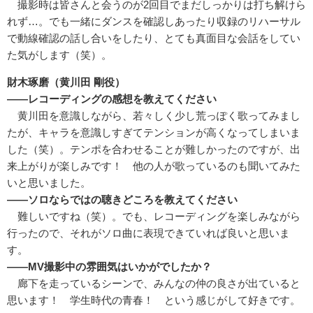
撮影時は皆さんと会うのが2回目でまだしっかりは打ち解けら
れず…。でも一緒にダンスを確認しあったり収録のリハーサル
で動線確認の話し合いをしたり、とても真面目な会話をしてい
た気がします（笑）。
財木琢磨（黄川田 剛役）
――レコーディングの感想を教えてください
黄川田を意識しながら、若々しく少し荒っぽく歌ってみまし
たが、キャラを意識しすぎてテンションが高くなってしまいま
した（笑）。テンポを合わせることが難しかったのですが、出
来上がりが楽しみです！ 他の人が歌っているのも聞いてみた
いと思いました。
――ソロならではの聴きどころを教えてください
難しいですね（笑）。でも、レコーディングを楽しみながら
行ったので、それがソロ曲に表現できていれば良いと思いま
す。
――MV撮影中の雰囲気はいかがでしたか？
廊下を走っているシーンで、みんなの仲の良さが出ていると
思います！ 学生時代の青春！ という感じがして好きです。