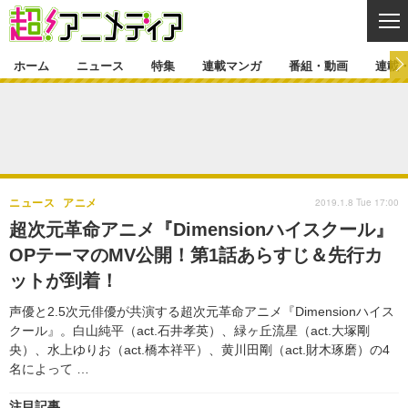
CL
ホーム
ニュース
特集
連載マンガ
番組・動画
連載
ニュース
ニュース一覧
アニメ
特集
ゲーム・アプリ
マンガ
特集一覧
カバー
連載マンガ
2019.1.8 Tue 17:00
ニュース
アニメ
映画
音楽
インタビュー
レポート
連載マンガ一覧
連載一覧
番組・動画
超次元革命アニメ『Dimensionハイスクール』
グッズ
イベント
OPテーマのMV公開！第1話あらすじ＆先行カ
ラキりす
番組・動画一覧
ラジオ
連載・ブログ
ットが到着！
声優
コスプレ
動画
連載・ブログ一覧
コラム
声優と2.5次元俳優が共演する超次元革命アニメ『Dimensionハイス
舞台
新帝スタ
クール』。白山純平（act.石井孝英）、緑ヶ丘流星（act.大塚剛
編集部ブログ・お知らせ
央）、水上ゆりお（act.橋本祥平）、黄川田剛（act.財木琢磨）の4
名によって …
注目記事