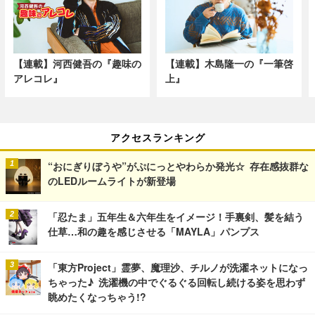
【連載】河西健吾の『趣味の
【連載】木島隆一の『一筆啓
アレコレ』
上』
アクセスランキング
“おにぎりぼうや”がぷにっとやわらか発光☆ 存在感抜群な
のLEDルームライトが新登場
「忍たま」五年生＆六年生をイメージ！手裏剣、髪を結う
仕草…和の趣を感じさせる「MAYLA」パンプス
「東方Project」霊夢、魔理沙、チルノが洗濯ネットになっ
ちゃった♪ 洗濯機の中でぐるぐる回転し続ける姿を思わず
眺めたくなっちゃう!?