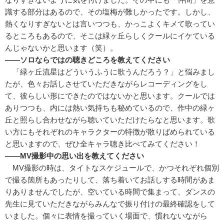
識する部分はあるので、その塩梅が難しかったです。しかし、
熱くなりすぎないとは言いつつも、かっこよくキメて歌ってい
るところもあるので、そこは緑ヶ丘らしくクールにイケている
んじゃないかと思います（笑）。
――ソロならではの聴きどころを教えてください
「緑ヶ丘流星はどういうふうに歌うんだろう？」と悩みまし
たが、色々お話しさせていただきながらレコーディングをし
て、彼らしい形にできたのではないかと思います。クールでは
ありつつも、内には熱い気持ちも秘めているので、作中の緑ヶ
丘と照らし合わせながら聴いていただけたらなと思います。歌
い方にもそれぞれのキャラクターの特徴が散りばめられている
と思いますので、ぜひ全キャラ聴き比べてみてください！
――MV撮影中の思い出を教えてください
MV撮影の時は、タイトなスケジュールで、かつそれぞれ個別
で撮る箇所もあったりして、落ち着いてお話しする時間があま
りありませんでしたが、空いている時間で集まって、ダンスの
先生に見ていただきながらみんなで振り付けの最終確認をして
いました。個々に表情を撮っていく場面で、慣れないながら