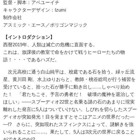
監督・脚本：アベユーイチ
キャラクターデザイン：Izumi
制作会社
アスミック・エース／ポリゴンマジック
【イントロダクション】
西暦2019年、人類は滅亡の危機に直面する。
これは、放課後の教室で命をかけて戦うヒーローたちの物
語！・・・であるハズだ。
次元高校に通う白山純平は、校庭である石を拾う。緑ヶ丘流
星、黄川田 剛、水上ゆりおらと、教師・桃谷総司が行う補習を
受けていると、拾った石が勝手に動き出し……しゃべり始め
た！ 「君たちこそ、予言の勇者だ！ 破壊の魔神を退治して
ほしい」――スプーディオ22世と名乗る謎の石のあまりに現実
離れした発言に5人はついていけない。しびれを切らしたスプー
ディオが突如発光！目を覚ますとそこはアニメの世界だった―
―!? さらに、突如現れたスフィンクスによって、謎解きを強
いられることに……。果たして、5人は3次元の世界に戻ること
ができるのか!?