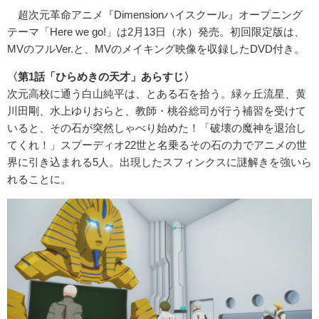
超次元革命アニメ『Dimensionハイスクール』オープニング
テーマ「Here we go!」は2月13日（水）発売。初回限定版は、
MVのフルVer.と、MVのメイキング映像を収録したDVD付き。
〈第1話「ひらめきの天才」あらすじ〉
次元高校に通う白山純平は、とある石を拾う。緑ヶ丘流星、黄
川田剛、水上ゆりおらと、教師・桃谷総司が行う補習を受けて
いると、その石が突然しゃべり始めた！「破壊の魔神を退治し
てくれ！」スプーディオ22世と名乗るその石の力でアニメの世
界に引き込まれる5人。出現したスフィンクスに謎解きを強いら
れることに。