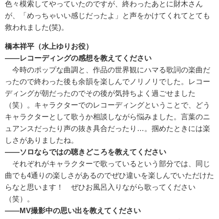
色々模索してやっていたのですが、終わったあとに財木さん
が、「めっちゃいい感じだったよ」と声をかけてくれてとても
救われました(笑)。
橋本祥平（水上ゆりお役）
――レコーディングの感想を教えてください
今時のポップな曲調と、作品の世界観にハマる歌詞の楽曲だ
ったので終わった後も余韻を楽しんでノリノリでした。レコー
ディングが朝だったのでその後が気持ちよく過ごせました
（笑）。キャラクターでのレコーディングということで、どう
キャラクターとして歌うか相談しながら悩みました。言葉のニ
ュアンスだったり声の抜き具合だったり…。掴めたときには楽
しさがありましたね。
――ソロならではの聴きどころを教えてください
それぞれがキャラクターで歌っているという部分では、同じ
曲でも4通りの楽しさがあるのでぜひ違いを楽しんでいただけた
らなと思います！ ぜひお風呂入りながら歌ってください
（笑）。
――MV撮影中の思い出を教えてください