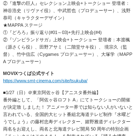
②『進撃の巨人』セレクション上映会+トークショー 登壇者：
神谷浩史（リヴァイ役）、中武哲也（プロデューサー）、浅野
恭司（キャラクターデザイン）
★MAPPA ステージ
①『どろろ』振り返り(#01～03)+先行上映会(#4)
②『ゾンビランドサガ』上映会+トークショー 登壇者：本渡楓
（源さくら役）、田野アサミ（二階堂サキ役）、 境宗久（監
督）、竹中信広（Cygames プロデューサー）、大塚学（MAPP
A プロデューサー）
MOVIXつくば公式サイト
https://www.smt-cinema.com/site/tsukuba/
■1/27（日）＠東京阿佐ヶ谷【アニスタ番外編】
番外編として、「阿佐ヶ谷ロフト A」にてトークショーの開催
が決定致 しました！ アニメーター界では知らない人がいないと
言われている、全国的大ヒット番組北海道テレビ制作『水曜ど
うでしょう』の藤村忠寿ディレクター、嬉野雅道ディレクター
両名をお迎えし、両名と北海道テレビ開局 50 周年の特別企画