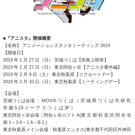
■『アニスタ』開催概要
【名称】 アニメーションスタジオミーティング 2019
【開催日】
2019 年 1 月 27 日（日） 茨城つくば【前夜上映祭】
2019 年 1 月 27 日（日） 東京阿佐ヶ谷【アニスタ番外編】
2019 年 2 月 9 日（土） 東京秋葉原【リクルートデー】
2019 年 2 月 10 日（日） 東京秋葉原【ミーティングデー】
【会場】
茨城つくば会場 ： MOVIX つ く ば （ 茨 城 県 つ く ば 市 研 究
学 園 5-19 イ ー ア ス つ く ば 3F ）
東京阿佐ヶ谷会場：阿佐ヶ谷ロフト A(東 京 都 杉 並 区 阿 佐 谷
南 1 – 3 6 – 1 6 – B 1 )
東京秋葉原メイン会場：秋葉原エンタス(東京都千代田区外神田