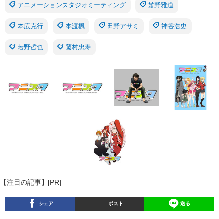
アニメーションスタジオミーティング
嬉野雅道
本広克行
本渡楓
田野アサミ
神谷浩史
若野哲也
藤村忠寿
【注目の記事】[PR]
シェア
ポスト
送る