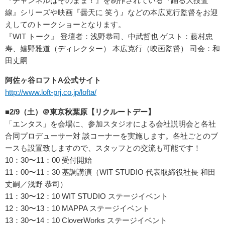
『チャンネルはそのまま！』を制作されている『踊る大捜査
線』シリーズや映画『曇天に 笑う』などの本広克行監督をお迎
えしてのトークショーとなります。
『WIT トーク』 登壇者：浅野恭司、中武哲也 ゲスト：藤村忠
寿、嬉野雅道（ディレクター） 本広克行（映画監督） 司会：和
田丈嗣
阿佐ヶ谷ロフトA公式サイト
http://www.loft-prj.co.jp/lofta/
■2/9（土）＠東京秋葉原【リクルートデー】
「エンタス」を会場に、参加スタジオによる会社説明会と各社
合同プロデューサー対 談コーナーを実施します。各社ごとのブ
ースも設置致しますので、スタッフとの交流も可能です！
10：30〜11：00 受付開始
11：00〜11：30 基調講演（WIT STUDIO 代表取締役社長 和田
丈嗣／浅野 恭司）
11：30〜12：10 WIT STUDIO ステージイベント
12：30〜13：10 MAPPA ステージイベント
13：30〜14：10 CloverWorks ステージイベント