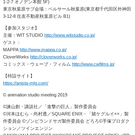
1-2-7 オノデン本館 5F)
東京秋葉原サブ会場：ベルサール秋葉原(東京都千代田区外神田
3-12-8 住友不動産秋葉原ビル B1)
【参加スタジオ】
主催：WIT STUDIO
http://www.witstudio.co.jp/
ゲスト：
MAPPA
http://www.mappa.co.jp/
CloverWorks
http://cloverworks.co.jp/
コミックス・ウェーブ・フィルム
http://www.cwfilms.jp/
【特設サイト】
https://anista-mtg.com/
© animation studio meeting 2019
©諫山創・講談社／「進撃の巨人」製作委員会
©河本ほむら・尚村透／SQUARE ENIX・「賭ケグルイ××」製
作委員会 ©ゾンビランドサガ製作委員会 どろろ©手塚プロダク
ション／ツインエンジン