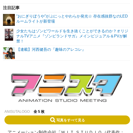
注目記事
“おにぎりぼうや”がぷにっとやわらか発光☆ 存在感抜群なのLED
ルームライトが新登場
少女たちはゾンビワールドを生き抜くことができるのか？オリジ
ナルTVアニメ『ゾンビランドサガ』メインビジュアル＆PVが解
禁！
【連載】河西健吾の『趣味のアレコレ』
ANISUTALOGO
全 5 枚
写真をすべて見る
アニメーション制作会社「ＷＩＴ ＳＴＵＤＩＯ（代表作：