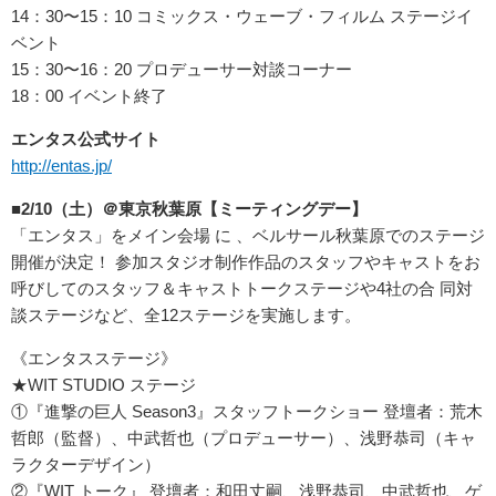
14：30〜15：10 コミックス・ウェーブ・フィルム ステージイ
ベント
15：30〜16：20 プロデューサー対談コーナー
18：00 イベント終了
エンタス公式サイト
http://entas.jp/
■2/10（土）＠東京秋葉原【ミーティングデー】
「エンタス」をメイン会場 に 、ベルサール秋葉原でのステージ
開催が決定！ 参加スタジオ制作作品のスタッフやキャストをお
呼びしてのスタッフ＆キャストトークステージや4社の合 同対
談ステージなど、全12ステージを実施します。
《エンタスステージ》
★WIT STUDIO ステージ
①『進撃の巨人 Season3』スタッフトークショー 登壇者：荒木
哲郎（監督）、中武哲也（プロデューサー）、浅野恭司（キャ
ラクターデザイン）
②『WIT トーク』 登壇者：和田丈嗣、浅野恭司、中武哲也、ゲ