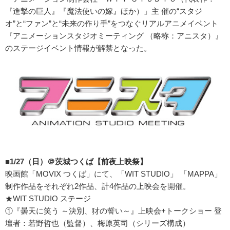
『進撃の巨人』『魔法使いの嫁』ほか）」主 催の“スタジ
オ”と“ファン”と“未来の作り手”をつなぐリアルアニメイベント
『アニメーションスタジオミーティング （略称：アニスタ）』
のステージイベント情報が解禁となった。
■1/27（日）＠茨城つくば【前夜上映祭】
映画館「MOVIX つくば」にて、「WIT STUDIO」 「MAPPA」
制作作品をそれぞれ2作品、計4作品の上映会を開催。
★WIT STUDIO ステージ
①『曇天に笑う ～決別、犲の誓い～』上映会+トークショー 登
壇者：若野哲也（監督）、梅原英司（シリーズ構成）