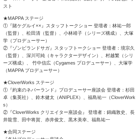
スト
★MAPPA ステージ
①『賭ケグルイ××』スタッフトークショー 登壇者：林祐一郎
（監督）、松田清（監督）、小林靖子（シリーズ構成）、大塚
学（プロデューサー）
②『ゾンビランドサガ』スタッフトークショー 登壇者：境宗久
（監督）、深川可純（キャラクターデザイン）、村越繁（シリ
ーズ構成）、 竹中信広（Cygames プロデューサー）、大塚学
（MAPPA プロデューサー）
★CloverWorks ステージ
①『約束のネバーランド』プロデューサー座談会 登壇者：杉田
卓（集英社）、鈴木健太（ANIPLEX）、福島祐一（CloverWork
s）
②『CloverWorks クリエイター座談会』 登壇者：錦織敦史、長
井龍雪、田中将賀、赤井俊文、黒木美幸、福島祐一
★合同ステージ