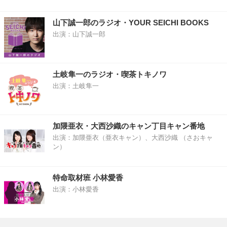
山下誠一郎のラジオ・YOUR SEICHI BOOKS
出演：山下誠一郎
土岐隼一のラジオ・喫茶トキノワ
出演：土岐隼一
加隈亜衣・大西沙織のキャン丁目キャン番地
出演：加隈亜衣（亜衣キャン）、大西沙織 （さおキャ
ン）
特命取材班 小林愛香
出演：小林愛香