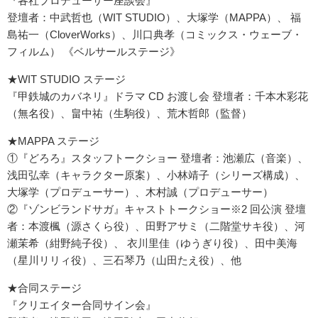
『各社プロデューサー座談会』
登壇者：中武哲也（WIT STUDIO）、大塚学（MAPPA）、 福
島祐一（CloverWorks）、川口典孝（コミックス・ウェーブ・
フィルム） 《ベルサールステージ》
★WIT STUDIO ステージ
『甲鉄城のカバネリ』ドラマ CD お渡し会 登壇者：千本木彩花
（無名役）、畠中祐（生駒役）、荒木哲郎（監督）
★MAPPA ステージ
①『どろろ』スタッフトークショー 登壇者：池瀬広（音楽）、
浅田弘幸（キャラクター原案）、小林靖子（シリーズ構成）、
大塚学（プロデューサー）、木村誠（プロデューサー）
②『ゾンビランドサガ』キャストトークショー※2 回公演 登壇
者：本渡楓（源さくら役）、田野アサミ（二階堂サキ役）、河
瀬茉希（紺野純子役）、 衣川里佳（ゆうぎり役）、田中美海
（星川リリィ役）、三石琴乃（山田たえ役）、他
★合同ステージ
『クリエイター合同サイン会』