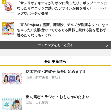
「サンリオ」キティがリボンに乗ったり、ポップコーンに
なったり!?エッジの効いたデザインが目を引く♪ トートバ
ッグやポーチが登場
「東方Project」霊夢、魔理沙、チルノが洗濯ネットになっ
ちゃった♪ 洗濯機の中でぐるぐる回転し続ける姿を思わず
眺めたくなっちゃう!?
ランキングをもっと見る
番組更新情報
紡木吏佐・林鼓子 新番組始めます!!
出演：紡木吏佐、林鼓子
田丸篤志のラジオ・おもちゃのたまや
出演：田丸篤志