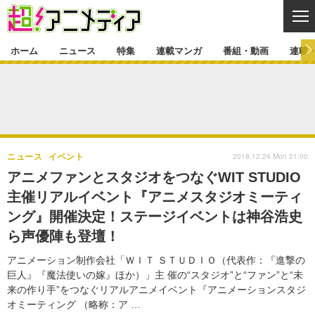
CL
ホーム
ニュース
特集
連載マンガ
番組・動画
連載
ニュース
ニュース一覧
アニメ
特集
ゲーム・アプリ
マンガ
特集一覧
カバー
連載マンガ
2018.12.24 Mon 21:00
ニュース
イベント
映画
音楽
インタビュー
レポート
連載マンガ一覧
連載一覧
番組・動画
アニメファンとスタジオをつなぐWIT STUDIO
グッズ
イベント
主催リアルイベント『アニメスタジオミーティ
ラキりす
番組・動画一覧
ラジオ
連載・ブログ
ング』開催決定！ステージイベントは神谷浩史
声優
コスプレ
動画
連載・ブログ一覧
コラム
ら声優陣も登壇！
舞台
新帝スタ
編集部ブログ・お知らせ
アニメーション制作会社「ＷＩＴ ＳＴＵＤＩＯ（代表作：『進撃の
巨人』『魔法使いの嫁』ほか）」主 催の“スタジオ”と“ファン”と“未
来の作り手”をつなぐリアルアニメイベント『アニメーションスタジ
オミーティング （略称：ア …