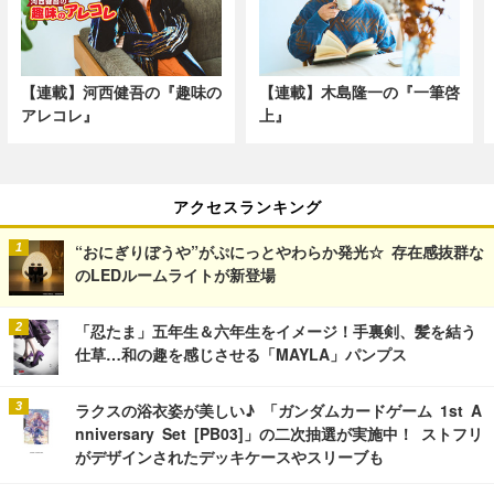
【連載】河西健吾の『趣味の
【連載】木島隆一の『一筆啓
アレコレ』
上』
アクセスランキング
“おにぎりぼうや”がぷにっとやわらか発光☆ 存在感抜群な
のLEDルームライトが新登場
「忍たま」五年生＆六年生をイメージ！手裏剣、髪を結う
仕草…和の趣を感じさせる「MAYLA」パンプス
ラクスの浴衣姿が美しい♪ 「ガンダムカードゲーム 1st A
nniversary Set [PB03]」の二次抽選が実施中！ ストフリ
がデザインされたデッキケースやスリーブも