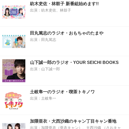
紡木吏佐・林鼓子 新番組始めます!!
出演：紡木吏佐、林鼓子
田丸篤志のラジオ・おもちゃのたまや
出演：田丸篤志
山下誠一郎のラジオ・YOUR SEICHI BOOKS
出演：山下誠一郎
土岐隼一のラジオ・喫茶トキノワ
出演：土岐隼一
加隈亜衣・大西沙織のキャン丁目キャン番地
出演：加隈亜衣（亜衣キャン）、大西沙織 （さおキャ