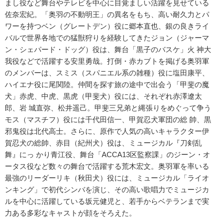
まし役など舞台やテレビを中心に目覚ましい活躍を見せている
佐奈宏紀。「奥羽の不動明王」の異名をもち、高い耐久力とパ
ワーを持つベン（グレートデン）役に郷本直也、銀の良きライ
バルで世界各地での猛獣狩りを経験してきたジョン（ジャーマ
ン・シェパード・ドッグ）役は、舞台「黒子のバスケ」火 神大
我役などで活躍する安里勇哉。打倒・赤カブトを掲げる奥羽軍
のメンバーは、スミス（スパニエル系の雑種）役に塩田康平、
ハイエナ役に尾関陸。仲間を探す旅の途中で出会う「甲斐の魔
犬」赤虎、中虎、黒虎（甲斐犬）役には、それぞれ赤澤遼太
郎、岩 城直弥、松井遥己。甲斐三兄弟と縄張りをめぐって争う
モス（マスチフ）役には千代田信一、甲賀忍犬軍団の総 帥、黒
邪鬼役は北代高士。さらに、原作で人気の高いキャラクター伊
賀忍犬の総帥、赤目（紀州犬）役は、ミュージカル『刀剣乱
舞』にっ かり青江役、舞台「ACCA13区監察課」のジーン・オ
ータス役など数々の舞台で活躍する荒木宏文。奥羽軍を率いる
最強のリーダーリキ（秋田犬）役には、ミュージカル「ライオ
ンキング」で初代シンバを演じ、その高い歌唱力でミュージカ
ルを中心に活躍している坂元健児と、若手からベテランまで実
力ある多彩なキャストが顔をそろえた。