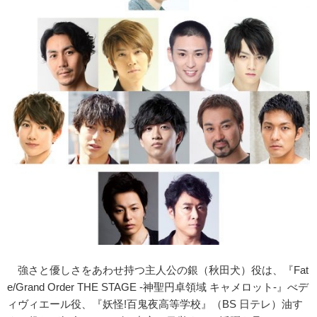
強さと優しさをあわせ持つ主人公の銀（秋田犬）役は、『Fat
e/Grand Order THE STAGE -神聖円卓領域 キャメロット-』べデ
ィヴィエール役、『妖怪!百鬼夜高等学校』（BS 日テレ）油す