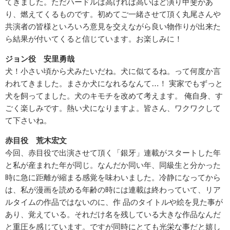
てきました。ただハードルは高ければ高いほど演り甲斐があ
り、燃えてくるものです。初めてご一緒させて頂く丸尾さんや
共演者の皆様といろいろ意見を交えながら良い物作りが出来た
ら結果が付いてくると信じています。お楽しみに！
ジョン役 安里勇哉
犬！小さい頃から犬みたいだね。犬に似てるね。って何度か言
われてきました。まさか犬になれるなんて…！ 実家でもずっと
犬を飼ってました。犬のキモチを改めて考えます。 俺自身、す
ごく楽しみです。熱い犬になりますよ。皆さん、ワクワクして
て下さいね。
赤目役 荒木宏文
今回、赤目役で出演させて頂く「銀牙」連載がスタートした年
と私が産まれた年が同じ。なんだか同い年、同級生と分かった
時に急に距離が縮まる感覚を味わいました。冷静になってから
は、私が漫画を読める年齢の時には連載は終わっていて、リア
ルタイムの作品ではないのに、作 品のタイトルや絵を見た事が
あり、覚えている。それだけ名を残している大きな作品なんだ
と重圧を感じています。ですが同時にとても光栄な事だと嬉し