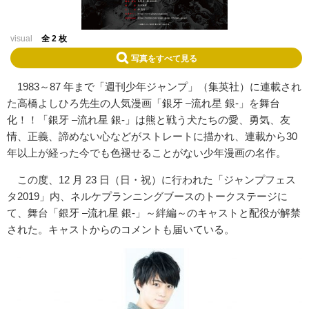
visual
全 2 枚
写真をすべて見る
1983～87 年まで「週刊少年ジャンプ」（集英社）に連載され
た高橋よしひろ先生の人気漫画「銀牙 –流れ星 銀-」を舞台
化！！「銀牙 –流れ星 銀-」は熊と戦う犬たちの愛、勇気、友
情、正義、諦めない心などがストレートに描かれ、連載から30
年以上が経った今でも色褪せることがない少年漫画の名作。
この度、12 月 23 日（日・祝）に行われた「ジャンプフェス
タ2019」内、ネルケプランニングブースのトークステージに
て、舞台「銀牙 –流れ星 銀-」～絆編～のキャストと配役が解禁
された。キャストからのコメントも届いている。