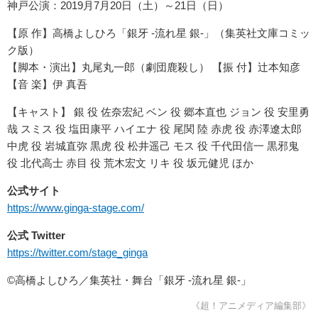
神戸公演：2019月7月20日（土）～21日（日）
【原 作】高橋よしひろ「銀牙 -流れ星 銀-」（集英社文庫コミッ
ク版）
【脚本・演出】丸尾丸一郎（劇団鹿殺し） 【振 付】辻本知彦
【音 楽】伊 真吾
【キャスト】 銀 役 佐奈宏紀 ベン 役 郷本直也 ジョン 役 安里勇
哉 スミス 役 塩田康平 ハイエナ 役 尾関 陸 赤虎 役 赤澤遼太郎
中虎 役 岩城直弥 黒虎 役 松井遥己 モス 役 千代田信一 黒邪鬼
役 北代高士 赤目 役 荒木宏文 リキ 役 坂元健児 ほか
公式サイト
https://www.ginga-stage.com/
公式 Twitter
https://twitter.com/stage_ginga
©高橋よしひろ／集英社・舞台「銀牙 -流れ星 銀-」
《超！アニメディア編集部》