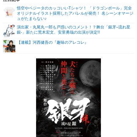
悟空やベジータのカッコいいTシャツ！ 「ドラゴンボール」完全
オリジナルイラスト採用したアパレルが発売！ 名シーンオマージ
ュがたまらない♪
演出家・丸尾丸一郎も戸惑いのコメント！？舞台「銀牙–流れ星
銀-」新たに荒木宏文、安里勇哉の出演が決定!!
【連載】河西健吾の『趣味のアレコレ』