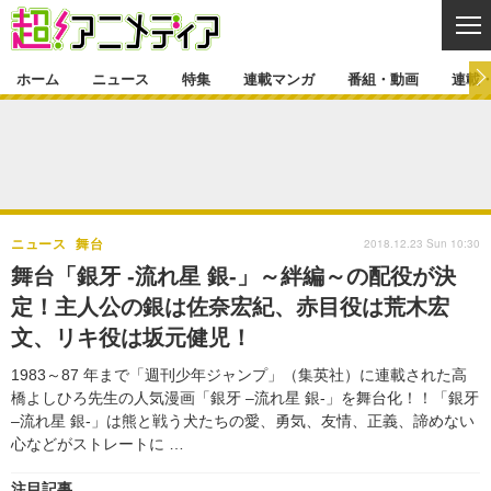
CL
ホーム
ニュース
特集
連載マンガ
番組・動画
連載
ニュース
ニュース一覧
アニメ
特集
ゲーム・アプリ
マンガ
特集一覧
カバー
連載マンガ
2018.12.23 Sun 10:30
ニュース
舞台
映画
音楽
インタビュー
レポート
連載マンガ一覧
連載一覧
番組・動画
舞台「銀牙 -流れ星 銀-」～絆編～の配役が決
グッズ
イベント
定！主人公の銀は佐奈宏紀、赤目役は荒木宏
ラキりす
番組・動画一覧
ラジオ
連載・ブログ
文、リキ役は坂元健児！
声優
コスプレ
動画
連載・ブログ一覧
コラム
1983～87 年まで「週刊少年ジャンプ」（集英社）に連載された高
舞台
新帝スタ
橋よしひろ先生の人気漫画「銀牙 –流れ星 銀-」を舞台化！！「銀牙
編集部ブログ・お知らせ
–流れ星 銀-」は熊と戦う犬たちの愛、勇気、友情、正義、諦めない
心などがストレートに …
注目記事