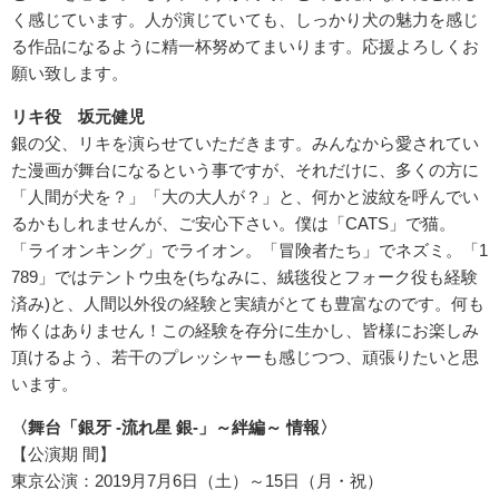
く感じています。人が演じていても、しっかり犬の魅力を感じ
る作品になるように精一杯努めてまいります。応援よろしくお
願い致します。
リキ役 坂元健児
銀の父、リキを演らせていただきます。みんなから愛されてい
た漫画が舞台になるという事ですが、それだけに、多くの方に
「人間が犬を？」「大の大人が？」と、何かと波紋を呼んでい
るかもしれませんが、ご安心下さい。僕は「CATS」で猫。
「ライオンキング」でライオン。「冒険者たち」でネズミ。「1
789」ではテントウ虫を(ちなみに、絨毯役とフォーク役も経験
済み)と、人間以外役の経験と実績がとても豊富なのです。何も
怖くはありません！この経験を存分に生かし、皆様にお楽しみ
頂けるよう、若干のプレッシャーも感じつつ、頑張りたいと思
います。
〈舞台「銀牙 -流れ星 銀-」～絆編～ 情報〉
【公演期 間】
東京公演：2019月7月6日（土）～15日（月・祝）