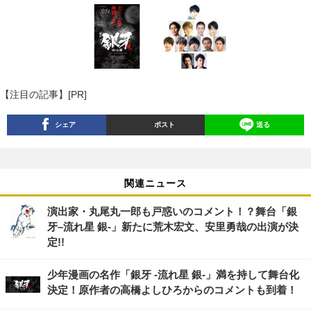
【注目の記事】[PR]
シェア
ポスト
送る
関連ニュース
演出家・丸尾丸一郎も戸惑いのコメント！？舞台「銀
牙–流れ星 銀-」新たに荒木宏文、安里勇哉の出演が決
定!!
少年漫画の名作「銀牙 -流れ星 銀-」満を持して舞台化
決定！原作者の高橋よしひろからのコメントも到着！