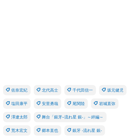
佐奈宏紀
北代高士
千代田信一
坂元健児
塩田康平
安里勇哉
尾関陸
岩城直弥
澤遼太郎
舞台「銀牙–流れ星 銀-」～絆編～
荒木宏文
郷本直也
銀牙 -流れ星 銀-