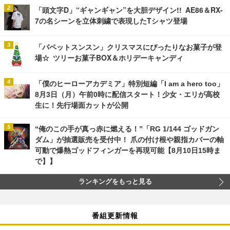
「頭文字D」“ギャンギャン”を大胆デザイン!! AE86＆RX-
7の名シーンを立体刺繍で表現したTシャツ登場
「パペットスンスン」クリスマスにぴったりなお菓子が登
場☆ ツリーお菓子BOX＆ホリデーキャンディ
「僕のヒーローアカデミア」特別短編「I am a hero too」
8月3日（月）午前0時に配信スタート！少女・エリが高校
生に！先行場面カットが公開
“俺のこの手が真っ赤に燃える！”「RG 1/144 ゴッドガン
ダム」が抽選販売を受付中！ 爪の付け根や親指カバーの軸
可動で爆熱ゴッドフィンガーを再現可能【8月10日15時ま
で】】
ランキングをもっと見る
番組更新情報