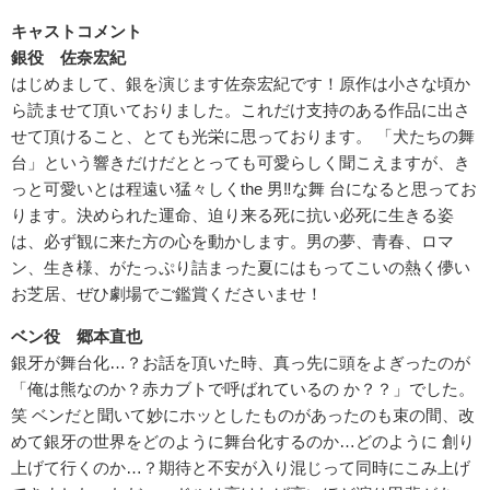
キャストコメント
銀役 佐奈宏紀
はじめまして、銀を演じます佐奈宏紀です！原作は小さな頃か
ら読ませて頂いておりました。これだけ支持のある作品に出さ
せて頂けること、とても光栄に思っております。 「犬たちの舞
台」という響きだけだととっても可愛らしく聞こえますが、き
っと可愛いとは程遠い猛々しくthe 男‼な舞 台になると思ってお
ります。決められた運命、迫り来る死に抗い必死に生きる姿
は、必ず観に来た方の心を動かします。男の夢、青春、ロマ
ン、生き様、がたっぷり詰まった夏にはもってこいの熱く儚い
お芝居、ぜひ劇場でご鑑賞くださいませ！
ベン役 郷本直也
銀牙が舞台化…？お話を頂いた時、真っ先に頭をよぎったのが
「俺は熊なのか？赤カブトで呼ばれているの か？？」でした。
笑 ベンだと聞いて妙にホッとしたものがあったのも束の間、改
めて銀牙の世界をどのように舞台化するのか…どのように 創り
上げて行くのか…？期待と不安が入り混じって同時にこみ上げ