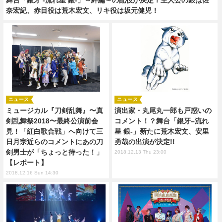
奈宏紀、赤目役は荒木宏文、リキ役は坂元健児！
ニュース
ニュース
ミュージカル『刀剣乱舞』〜真
演出家・丸尾丸一郎も戸惑いの
剣乱舞祭2018〜最終公演前会
コメント！？舞台「銀牙–流れ
見！「紅白歌合戦」へ向けて三
星 銀-」新たに荒木宏文、安里
日月宗近らのコメントにあの刀
勇哉の出演が決定!!
剣男士が「ちょっと待った！」
2018.12.13 Thu 23:00
【レポート】
2018.12.16 Sun 14:30