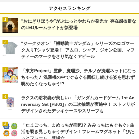
アクセスランキング
“おにぎりぼうや”がぷにっとやわらか発光☆ 存在感抜群な
のLEDルームライトが新登場
“ジークジオン”「機動戦士ガンダム」シリーズのロゴマー
ク入りTシャツ登場！ アムロ、シャア、ジオン公国、マフ
ティーのマークをさり気なくアピール
「東方Project」霊夢、魔理沙、チルノが洗濯ネットになっ
ちゃった♪ 洗濯機の中でぐるぐる回転し続ける姿を思わず
眺めたくなっちゃう!?
ラクスの浴衣姿が美しい♪ 「ガンダムカードゲーム 1st An
niversary Set [PB03]」の二次抽選が実施中！ ストフリが
デザインされたデッキケースやスリーブも
「たまごっち」まめっちが病気!? みみっちはもぐもぐ♪ 生
活を覗き見しちゃうデザイン！フレームマグネット「ぴた
っとフレーム」登場☆