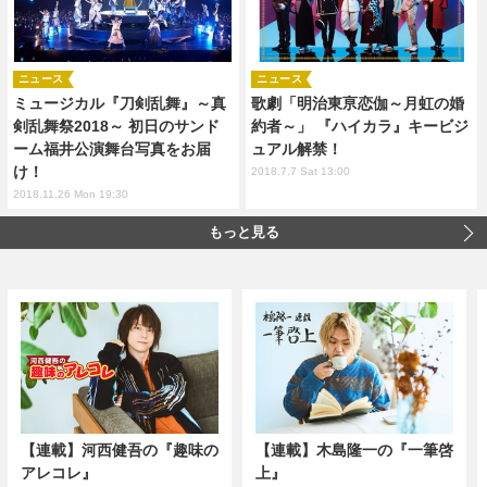
ニュース
ニュース
ミュージカル『刀剣乱舞』～真
歌劇「明治東亰恋伽～月虹の婚
剣乱舞祭2018～ 初日のサンド
約者～」 『ハイカラ』キービジ
ーム福井公演舞台写真をお届
ュアル解禁！
け！
2018.7.7 Sat 13:00
2018.11.26 Mon 19:30
もっと見る
【連載】河西健吾の『趣味の
【連載】木島隆一の『一筆啓
アレコレ』
上』