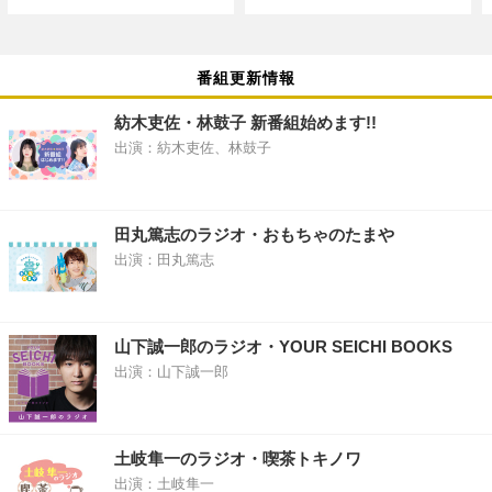
番組更新情報
紡木吏佐・林鼓子 新番組始めます!!
出演：紡木吏佐、林鼓子
田丸篤志のラジオ・おもちゃのたまや
出演：田丸篤志
山下誠一郎のラジオ・YOUR SEICHI BOOKS
出演：山下誠一郎
土岐隼一のラジオ・喫茶トキノワ
出演：土岐隼一