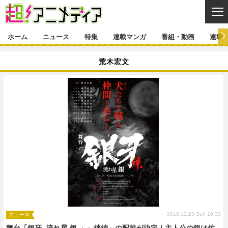
CL
ホーム
ニュース
特集
連載マンガ
番組・動画
連載
ニュース
荒木宏文
ニュース一覧
アニメ
特集
ゲーム・アプリ
マンガ
特集一覧
カバー
連載マンガ
映画
音楽
インタビュー
レポート
連載マンガ一覧
連載一覧
番組・動画
グッズ
イベント
ラキりす
番組・動画一覧
ラジオ
連載・ブログ
声優
コスプレ
動画
連載・ブログ一覧
コラム
舞台
新帝スタ
編集部ブログ・お知らせ
2018.12.23 Sun 10:30
ニュース
舞台「銀牙 -流れ星 銀-」～絆編～の配役が決定！主人公の銀は佐