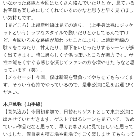
いなかった路線と今回はたくさん絡んでいたりと か、見ている
お客様も楽しみにしてくれているのかなと思うと早く見てほし
い気持ちです。
【見どころ】上越新幹線は見ての通り、（上半身は裸にジャケ
ットという）ラフなスタイルで脱いだりとかしてるんですけ
ど、今回いろんな路線が加わったことにより、上越新幹線の
駄々をこねたり、甘えたり、部下をいじったりするシーン が多
く出てきます。時に男らしく子供っぽいところが魅力です。母
性本能をくすぐる感じを演じてファンの方を増やせた らなと思
っています（笑）。
【メッセージ】今回、僕は新潟を背負ってやらせてもらってま
す。そういう心持でやっているので、是非公演に足をお運 びく
ださい。
木戸邑弥（山手線）
【意気込み】今回初参加で、日替わりゲストとして東京公演に
出させていただきます。ゲストで出るシーンを見ていて、 改め
ていい作品だなと思って、早くお客さんに見てほしいと思って
いました。僕自身も稽古場や劇場ですごく楽しませ てもらって