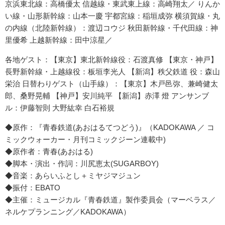
京浜東北線：高橋優太 信越線・東武東上線：高崎翔太／ りんか
い線・山形新幹線：山本一慶 宇都宮線：稲垣成弥 横須賀線・丸
の内線（北陸新幹線）：渡辺コウジ 秋田新幹線・千代田線：神
里優希 上越新幹線：田中涼星／
各地ゲスト：【東京】東北新幹線役：石渡真修 【東京・神戸】
長野新幹線・上越線役：板垣李光人 【新潟】秩父鉄道 役：森山
栄治 日替わりゲスト（山手線）：【東京】木戸邑弥、兼崎健太
郎、桑野晃輔 【神戸】安川純平 【新潟】赤澤 燈 アンサンブ
ル：伊藤智則 大野紘幸 白石裕規
◆原作：『青春鉄道(あおはるてつどう)』（KADOKAWA ／ コ
ミックウォーカー・月刊コミックジーン連載中)
◆原作者：青春(あおはる)
◆脚本・演出・作詞：川尻恵太(SUGARBOY)
◆音楽：あらいふとし＋ミヤジマジュン
◆振付：EBATO
◆主催：ミュージカル『青春鉄道』製作委員会（マーベラス／
ネルケプランニング／KADOKAWA）