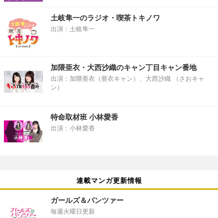
土岐隼一のラジオ・喫茶トキノワ
出演：土岐隼一
加隈亜衣・大西沙織のキャン丁目キャン番地
出演：加隈亜衣（亜衣キャン）、大西沙織 （さおキャ
ン）
特命取材班 小林愛香
出演：小林愛香
連載マンガ更新情報
ガールズ＆パンツァー
毎週火曜日更新