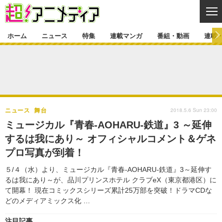
CL
ホーム
ニュース
特集
連載マンガ
番組・動画
連載
ニュース
ニュース一覧
アニメ
特集
ゲーム・アプリ
マンガ
特集一覧
カバー
連載マンガ
2018.5.6 Sun 23:00
ニュース
舞台
映画
音楽
インタビュー
レポート
連載マンガ一覧
連載一覧
番組・動画
ミュージカル『青春-AOHARU-鉄道』3 ～延伸
グッズ
イベント
するは我にあり～ オフィシャルコメント＆ゲネ
ラキりす
番組・動画一覧
ラジオ
連載・ブログ
プロ写真が到着！
声優
コスプレ
動画
連載・ブログ一覧
コラム
５/４（水）より、ミュージカル『青春-AOHARU-鉄道』3～延伸す
舞台
新帝スタ
るは我にあり～が、品川プリンスホテル クラブeX（東京都港区）に
編集部ブログ・お知らせ
て開幕！ 現在コミックスシリーズ累計25万部を突破！ドラマCDな
どのメディアミックス化 …
注目記事