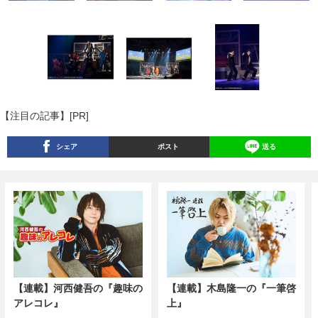
【注目の記事】[PR]
シェア
ポスト
送る
【連載】河西健吾の『趣味の
【連載】木島隆一の『一筆啓
アレコレ』
上』