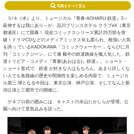
写真をすべて見る
５/４（水）より、ミュージカル『青春-AOHARU-鉄道』3～
延伸するは我にあり～が、品川プリンスホテル クラブeX（東京
都港区）にて開幕！ 現在コミックスシリーズ累計25万部を突
破！ドラマCDなどのメディアミックス化も図られ、根強い人気
を誇っ ているKADOKAWA「コミックウォーカー 」ならびに月
刊「コミックジーン」にて連 載中の鉄道路線を擬人化した、鉄
道トリビア・コメディ『青春(あおはる)』鉄道』。ショート・
ショート形式で、鉄道 が好きな人はもちろん、あまり詳しくな
い人でも各路線の歴史や関係性を楽しめる内容で、ミュージカ
ル第三 弾となる今回は、東京公演、神戸公演、そしてなんと新
潟公演と三都市での開催に。
ゲネプロ前の囲みには、キャストの永山たかしらが登壇。公
園へ向けて意気込みを語った。