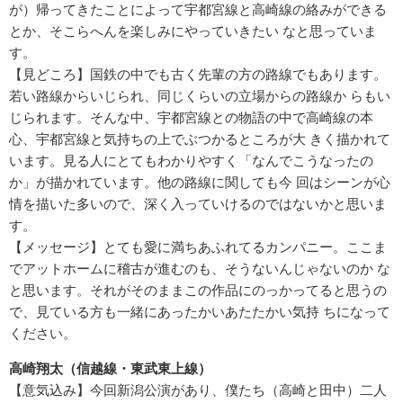
が）帰ってきたことによって宇都宮線と高崎線の絡みができる
とか、そこらへんを楽しみにやっていきたい なと思っていま
す。
【見どころ】国鉄の中でも古く先輩の方の路線でもあります。
若い路線からいじられ、同じくらいの立場からの路線か らもい
じられます。そんな中、宇都宮線との物語の中で高崎線の本
心、宇都宮線と気持ちの上でぶつかるところが大 きく描かれて
います。見る人にとてもわかりやすく「なんでこうなったの
か」が描かれています。他の路線に関しても今 回はシーンが心
情を描いた多いので、深く入っていけるのではないかと思いま
す。
【メッセージ】とても愛に満ちあふれてるカンパニー。ここま
でアットホームに稽古が進むのも、そうないんじゃないのか な
と思います。それがそのままこの作品にのっかってると思うの
で、見ている方も一緒にあったかいあたたかい気持 ちになって
ください。
高崎翔太（信越線・東武東上線）
【意気込み】今回新潟公演があり、僕たち（高崎と田中）二人