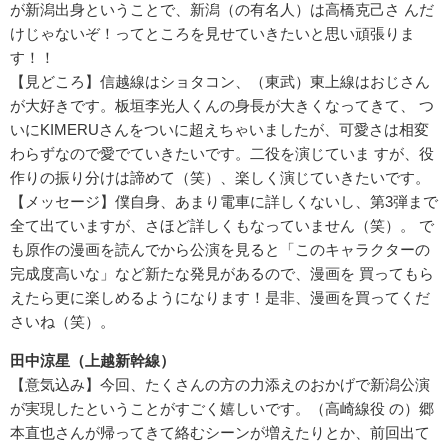
が新潟出身ということで、新潟（の有名人）は高橋克己さ んだ
けじゃないぞ！ってところを見せていきたいと思い頑張りま
す！！
【見どころ】信越線はショタコン、（東武）東上線はおじさん
が大好きです。板垣李光人くんの身長が大きくなってきて、 つ
いにKIMERUさんをついに超えちゃいましたが、可愛さは相変
わらずなので愛でていきたいです。二役を演じていま すが、役
作りの振り分けは諦めて（笑）、楽しく演じていきたいです。
【メッセージ】僕自身、あまり電車に詳しくないし、第3弾まで
全て出ていますが、さほど詳しくもなっていません（笑）。 で
も原作の漫画を読んでから公演を見ると「このキャラクターの
完成度高いな」など新たな発見があるので、漫画を 買ってもら
えたら更に楽しめるようになります！是非、漫画を買ってくだ
さいね（笑）。
田中涼星（上越新幹線）
【意気込み】今回、たくさんの方の力添えのおかげで新潟公演
が実現したということがすごく嬉しいです。（高崎線役 の）郷
本直也さんが帰ってきて絡むシーンが増えたりとか、前回出て