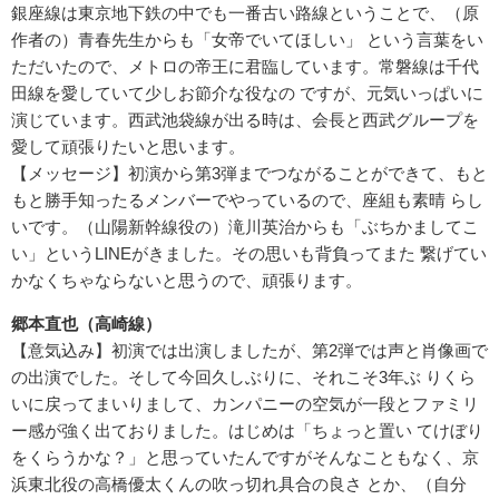
銀座線は東京地下鉄の中でも一番古い路線ということで、（原
作者の）青春先生からも「女帝でいてほしい」 という言葉をい
ただいたので、メトロの帝王に君臨しています。常磐線は千代
田線を愛していて少しお節介な役なの ですが、元気いっぱいに
演じています。西武池袋線が出る時は、会長と西武グループを
愛して頑張りたいと思います。
【メッセージ】初演から第3弾までつながることができて、もと
もと勝手知ったるメンバーでやっているので、座組も素晴 らし
いです。（山陽新幹線役の）滝川英治からも「ぶちかましてこ
い」というLINEがきました。その思いも背負ってまた 繋げてい
かなくちゃならないと思うので、頑張ります。
郷本直也（高崎線）
【意気込み】初演では出演しましたが、第2弾では声と肖像画で
の出演でした。そして今回久しぶりに、それこそ3年ぶ りくら
いに戻ってまいりまして、カンパニーの空気が一段とファミリ
ー感が強く出ておりました。はじめは「ちょっと置い てけぼり
をくらうかな？」と思っていたんですがそんなこともなく、京
浜東北役の高橋優太くんの吹っ切れ具合の良さ とか、（自分