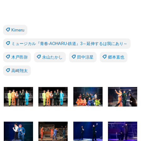
Kimeru
ミュージカル『青春-AOHARU-鉄道』3～延伸するは我にあり～
木戸邑弥
永山たかし
田中涼星
郷本直也
高崎翔太