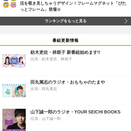
活を覗き見しちゃうデザイン！フレームマグネット「ぴた
っとフレーム」登場☆
ランキングをもっと見る
番組更新情報
紡木吏佐・林鼓子 新番組始めます!!
出演：紡木吏佐、林鼓子
田丸篤志のラジオ・おもちゃのたまや
出演：田丸篤志
山下誠一郎のラジオ・YOUR SEICHI BOOKS
出演：山下誠一郎