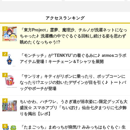
アクセスランキング
「東方Project」霊夢、魔理沙、チルノが洗濯ネットになっ
ちゃった♪ 洗濯機の中でぐるぐる回転し続ける姿を思わず
眺めたくなっちゃう!?
「モンチッチ」が“TENKYU”の着ぐるみに♪ atmosコラボ
アイテム登場！キーチェーン＆Tシャツを展開
「サンリオ」キティがリボンに乗ったり、ポップコーンに
なったり!?エッジの効いたデザインが目を引く♪ トートバ
ッグやポーチが登場
ちいかわ、ハチワレ、うさぎ達が浴衣姿に♪限定グッズも大
盛況☆ スマホアプリ「ちいぽけ」仙台七夕まつりに七夕飾
りを掲出【レポ】
「たまごっち」まめっちが病気!? みみっちはもぐもぐ♪ 生