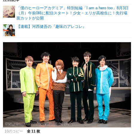
「僕のヒーローアカデミア」特別短編「I am a hero too」8月3日
（月）午前0時に配信スタート！少女・エリが高校生に！先行場
面カットが公開
【連載】河西健吾の『趣味のアレコレ』
10のコピー
全 11 枚